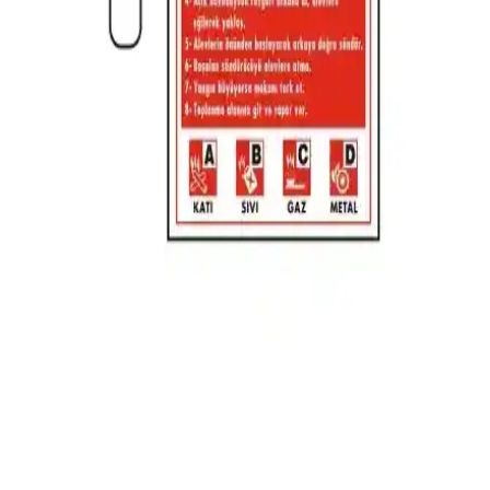
Aterpor Strafor Karbonlu Isı Yalıtım Levhası:
Modern Mantolama Çözümlerinde Yenilikçi Seçenek
Aterpor Strafor Karbonlu Isı Yalıtım Levhası, enerji tasarrufu ve
güvenlik sağlayan, iç ve dış cephelerde kullanılabilen yenilikçi
izolasyon malzemesidir, çevre dostu ve dayanıklıdır.
Gündoğdu Fosforlu Acil Çıkış Yön Levhası F-11
Güvenli Kaçış Yolları İçin Tasarlandı
Gündoğdu Fosforlu Acil Çıkış Yön Levhası F-11, doğal ışıkla şarj
olan fotolümen teknolojisiyle acil durumlarda net yönlendirme
sağlar, dayanıklı ve kolay montajlıdır.
Poseidon Alev Almaz Marine Yat Döşemelik Suni
Deri Kumaşı Lacivert
Poseidon'un lacivert, alev almaz suni deri kumaşı, yatlar için
dayanıklı ve estetik bir çözüm sunar, kolay bakım ve yüksek
güvenlik sağlar.
Gündoğdu Yangın Söndürücü Uyarı Levhası
Güvenlik İçin Dayanıklı ve Kolay Montajlı Tasarım