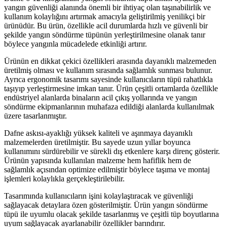
yangın güvenliği alanında önemli bir ihtiyaç olan taşınabilirlik ve
kullanım kolaylığını artırmak amacıyla geliştirilmiş yenilikçi bir
ürünüdür. Bu ürün, özellikle acil durumlarda hızlı ve güvenli bir
şekilde yangın söndürme tüpünün yerleştirilmesine olanak tanır
böylece yangınla mücadelede etkinliği artırır.
Ürünün en dikkat çekici özellikleri arasında dayanıklı malzemeden
üretilmiş olması ve kullanım sırasında sağlamlık sunması bulunur.
Ayrıca ergonomik tasarımı sayesinde kullanıcıların tüpü rahatlıkla
taşıyıp yerleştirmesine imkan tanır. Ürün çeşitli ortamlarda özellikle
endüstriyel alanlarda binaların acil çıkış yollarında ve yangın
söndürme ekipmanlarının muhafaza edildiği alanlarda kullanılmak
üzere tasarlanmıştır.
Dafne askısı-ayaklığı yüksek kaliteli ve aşınmaya dayanıklı
malzemelerden üretilmiştir. Bu sayede uzun yıllar boyunca
kullanımını sürdürebilir ve sürekli dış etkenlere karşı direnç gösterir.
Ürünün yapısında kullanılan malzeme hem hafiflik hem de
sağlamlık açısından optimize edilmiştir böylece taşıma ve montaj
işlemleri kolaylıkla gerçekleştirilebilir.
Tasarımında kullanıcıların işini kolaylaştıracak ve güvenliği
sağlayacak detaylara özen gösterilmiştir. Ürün yangın söndürme
tüpü ile uyumlu olacak şekilde tasarlanmış ve çeşitli tüp boyutlarına
uyum sağlayacak ayarlanabilir özellikler barındırır.