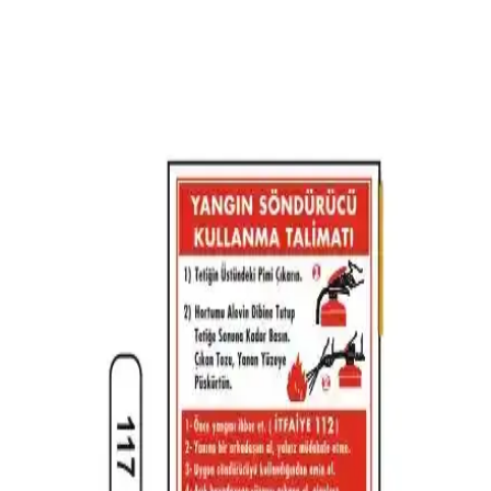
Knauf Mineral Plus Taş Yünü Ara Bölme Yalıtım
Levhası: Yüksek Performanslı Isı ve Ses Yalıtımı
Çözümü
Knauf Mineral Plus taş yünü levhası, düşük ısı iletim katsayısı ve
üstün ses yalıtımı ile enerji tasarrufu sağlar, yangına karşı güvenlik
sunar ve kolay uygulanabilirliği ile yapı sektöründe tercih edilir.
Gündoğdu Fosforlu Acil Çıkış Yön Levhası
Güvenlik ve Yönlendirme İçin Uygun Çözüm
Gündoğdu'nun fosforlu çıkış levhası, enerji bağımsız yüksek
görünürlük sağlar, dayanıklı ve kolay montajlıdır. Acil durumlarda
yönlendirme ve güvenlik için ideal çözüm sunar.
Çiftlik Öyküleri Kahraman İtfaiyeciler çocuk kitabı
incelemesi ve özellikleri
Eğitici ve eğlenceli olan bu kitap, çocuklara yangın güvenliği ve acil
durumlara hazırlık konularını renkli resimlerle anlatıyor. 6-8 yaş
arası çocuklar için uygun, yüksek kaliteli ve dayanıklı yapısıyla öne
çıkıyor.