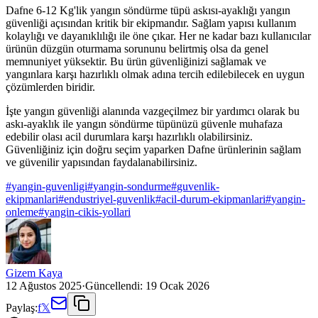
Dafne 6-12 Kg'lik yangın söndürme tüpü askısı-ayaklığı yangın
güvenliği açısından kritik bir ekipmandır. Sağlam yapısı kullanım
kolaylığı ve dayanıklılığı ile öne çıkar. Her ne kadar bazı kullanıcılar
ürünün düzgün oturmama sorununu belirtmiş olsa da genel
memnuniyet yüksektir. Bu ürün güvenliğinizi sağlamak ve
yangınlara karşı hazırlıklı olmak adına tercih edilebilecek en uygun
çözümlerden biridir.
İşte yangın güvenliği alanında vazgeçilmez bir yardımcı olarak bu
askı-ayaklık ile yangın söndürme tüpünüzü güvenle muhafaza
edebilir olası acil durumlara karşı hazırlıklı olabilirsiniz.
Güvenliğiniz için doğru seçim yaparken Dafne ürünlerinin sağlam
ve güvenilir yapısından faydalanabilirsiniz.
#
yangin-guvenligi
#
yangin-sondurme
#
guvenlik-
ekipmanlari
#
endustriyel-guvenlik
#
acil-durum-ekipmanlari
#
yangin-
onleme
#
yangin-cikis-yollari
Gizem Kaya
12 Ağustos 2025
·
Güncellendi:
19 Ocak 2026
Paylaş:
f
𝕏