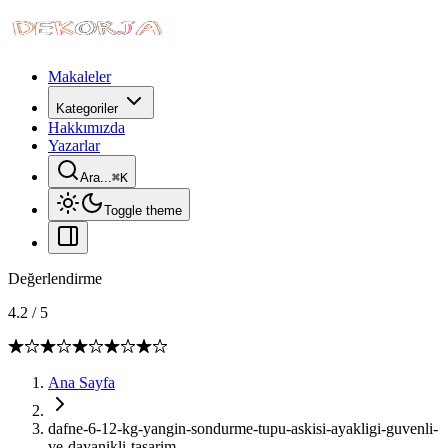
Makaleler
Kategoriler
Hakkımızda
Yazarlar
Ara...
⌘
K
Toggle theme
Değerlendirme
4.2
/
5
Ana Sayfa
dafne-6-12-kg-yangin-sondurme-tupu-askisi-ayakligi-guvenli-
ve-dayanikli-tasarim