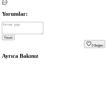
Yorumlar:
Yorum
0
Beğen
Ayrıca Bakınız
Elektrik Panosu Bulunan Duvarların Dekorasyonu
ve Güvenlik Önlemleri Hakkında Bilgiler
Elektrik panosu bulunan duvarların dekorasyonu, estetik ve
güvenlik dengesi gözetilerek yapılmalıdır. Panoya erişim
engellenmemeli, hafif ve çıkarılabilir dekoratif çözümler tercih
edilmelidir.