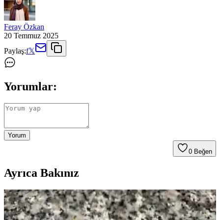
Feray Özkan
20 Temmuz 2025
Paylaş:
f
𝕏
Yorumlar:
Yorum
0
Beğen
Ayrıca Bakınız
Kiralık Mutfaklarda Başarılı Yenileme ve Tasarım
İçin İzin ve Malzeme Seçimi