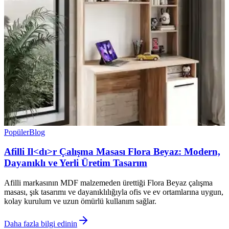
Popüler
Blog
Afilli Il<dı>r Çalışma Masası Flora Beyaz: Modern,
Dayanıklı ve Yerli Üretim Tasarım
Afilli markasının MDF malzemeden ürettiği Flora Beyaz çalışma
masası, şık tasarımı ve dayanıklılığıyla ofis ve ev ortamlarına uygun,
kolay kurulum ve uzun ömürlü kullanım sağlar.
Daha fazla bilgi edinin