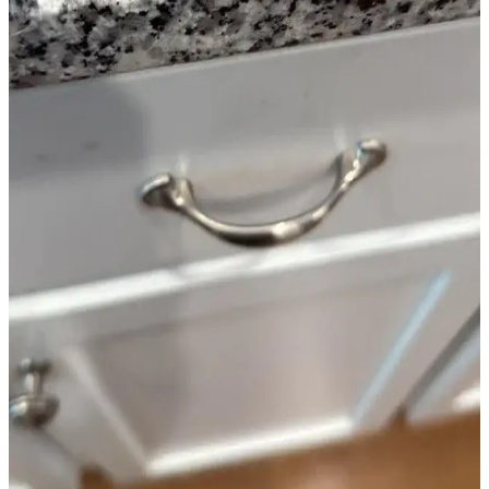
Eski güvenlik sistemlerinin fayanslarda bıraktığı delikler, estetik ve
işlevsellik sorunları yaratır. Kısa vadede boya ve dekoratif çözümler,
uzun vadede ise tam tadilat önerilir.
Bodrum Katları İçin Doğru Boya Renkleri ve Alt
Tonları Seçimi Rehberi
Bodrum katlarında doğal ışık sınırlıdır; doğru boya renkleri ve alt
tonları seçimi mekanın sıcak ve ferah görünmesini sağlar. Navajo
White, Swiss Coffee gibi renkler detaylıca incelenmiştir.
Tuğla Cepheyi Beyaza Boyamanın Estetik ve Yapısal
Etkileri Üzerine Değerlendirme
Tuğla cephelerin beyaza boyanması estetik açıdan tercih edilse de,
bakım zorlukları ve yapısal riskler taşır. Doğal nefes alma özelliği
kaybolabilir, alternatif çözümler önerilir.
Benjamin Moore Beyaz Tonları: White Dove,
Chantilly Lace ve Simply White Karşılaştırması
Benjamin Moore'un White Dove, Chantilly Lace ve Simply White