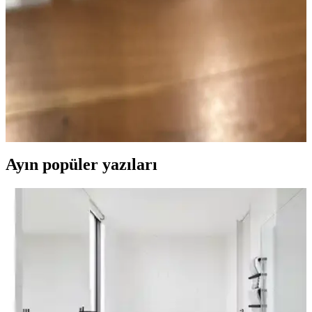
beyaz tonları, mekanın ışıklandırması, zemin ve mobilyalarla
uyumuna göre farklı sonuçlar verir. Doğru seçim için renk testi ve
ortam değerlendirmesi önemlidir.
Eski Tarz Granit Tezgahlar İçin Uyumlu Dolap
Boya Renkleri ve Dekorasyon Önerileri
Eski tarz siyah, gri ve beyaz granit tezgahlarla uyumlu dolap boya
renkleri ve dekorasyon önerileri sunuluyor. Doğru renk seçimi ve
aksesuarlarla mutfak görünümü yenilenebilir.
Ayın popüler yazıları