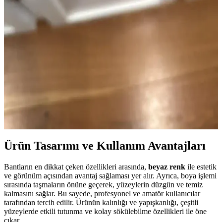
Chantilly Lace ve Simply White Karşılaştırması
Benjamin Moore'un White Dove, Chantilly Lace ve Simply White
beyaz tonları, mekanın ışıklandırması, zemin ve mobilyalarla
uyumuna göre farklı sonuçlar verir. Doğru seçim için renk testi ve
ortam değerlendirmesi önemlidir.
Eski Tarz Granit Tezgahlar İçin Uyumlu Dolap
Boya Renkleri ve Dekorasyon Önerileri
Eski tarz siyah, gri ve beyaz granit tezgahlarla uyumlu dolap boya
renkleri ve dekorasyon önerileri sunuluyor. Doğru renk seçimi ve
aksesuarlarla mutfak görünümü yenilenebilir.
Ürün Tasarımı ve Kullanım Avantajları
Bantların en dikkat çeken özellikleri arasında,
beyaz renk
ile estetik
ve görünüm açısından avantaj sağlaması yer alır. Ayrıca, boya işlemi
sırasında taşmaların önüne geçerek, yüzeylerin düzgün ve temiz
kalmasını sağlar. Bu sayede, profesyonel ve amatör kullanıcılar
tarafından tercih edilir. Ürünün kalınlığı ve yapışkanlığı, çeşitli
yüzeylerde etkili tutunma ve kolay sökülebilme özellikleri ile öne
çıkar.