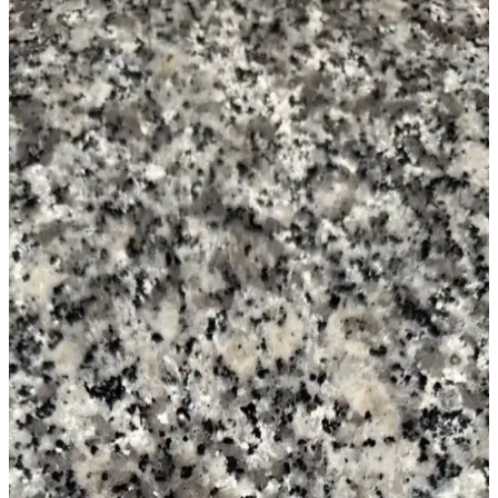
Kiralık Mutfaklarda Başarılı Yenileme ve Tasarım
İçin İzin ve Malzeme Seçimi
Kiralık mutfaklarda ev sahibi ile iletişim ve izin süreci, boya,
aydınlatma ve donanım değişiklikleriyle estetik ve fonksiyonel
yenileme yöntemleri ele alınmaktadır.
Kiralık Banyoda Dekorasyon ve Yenileme: Boya,
Zemin ve Fayans Seçiminde Dikkat Edilmesi
Gerekenler
Kiralık banyolarda boya, fayans ve zemin yenileme süreçlerinde
dayanıklılık, estetik ve ev sahibi onayı ön plandadır. Bu rehber,
pratik ve uyumlu dekorasyon önerileri sunar.
Yıpranmış Banyolarda Renk Uyumu ve Mekan
Kullanımı İçin Doğru Boya Seçimi
Yıpranmış banyolarda slate zemin ve vintage detaylarla uyumlu
boya seçimi, sakin tonlar ve vurgu renkleriyle mekanın estetik ve
fonksiyonel dengesini sağlar.