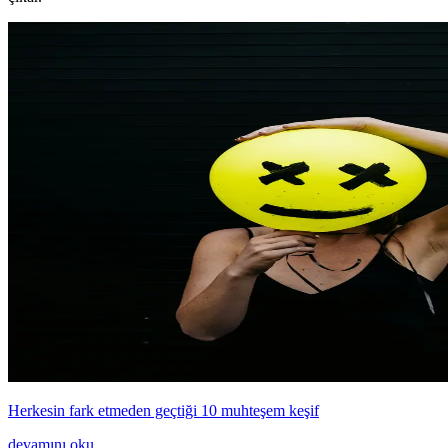
Herkesin fark etmeden geçtiği 10 muhteşem keşif
devamını oku