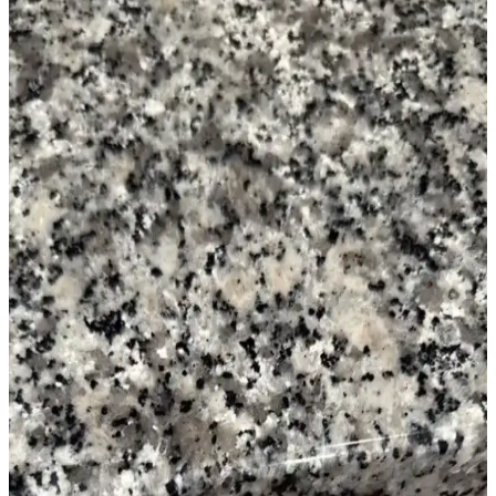
Kiralık mutfaklarda ev sahibi ile iletişim ve izin süreci, boya,
aydınlatma ve donanım değişiklikleriyle estetik ve fonksiyonel
yenileme yöntemleri ele alınmaktadır.
Kiralık Banyoda Dekorasyon ve Yenileme: Boya,
Zemin ve Fayans Seçiminde Dikkat Edilmesi
Gerekenler
Kiralık banyolarda boya, fayans ve zemin yenileme süreçlerinde
dayanıklılık, estetik ve ev sahibi onayı ön plandadır. Bu rehber,
pratik ve uyumlu dekorasyon önerileri sunar.
Yıpranmış Banyolarda Renk Uyumu ve Mekan
Kullanımı İçin Doğru Boya Seçimi
Yıpranmış banyolarda slate zemin ve vintage detaylarla uyumlu
boya seçimi, sakin tonlar ve vurgu renkleriyle mekanın estetik ve
fonksiyonel dengesini sağlar.
Eski Güvenlik Sisteminden Kalan Fayans
Deliklerinin Çözümü ve Yaratıcı Dekorasyon
Fikirleri