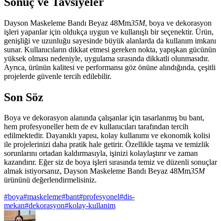
Sonuç ve Tavsiyeler
Dayson Maskeleme Bandı Beyaz 48Mm
35M
, boya ve dekorasyon
işleri yapanlar için oldukça uygun ve kullanışlı bir seçenektir. Ürün,
genişliği ve uzunluğu sayesinde büyük alanlarda da kullanım imkanı
sunar. Kullanıcıların dikkat etmesi gereken nokta, yapışkan gücünün
yüksek olması nedeniyle, uygulama sırasında dikkatli olunmasıdır.
Ayrıca, ürünün kalitesi ve performansı göz önüne alındığında, çeşitli
projelerde güvenle tercih edilebilir.
Son Söz
Boya ve dekorasyon alanında çalışanlar için tasarlanmış bu bant,
hem profesyoneller hem de ev kullanıcıları tarafından tercih
edilmektedir. Dayanıklı yapısı, kolay kullanımı ve ekonomik kolisi
ile projelerinizi daha pratik hale getirir. Özellikle taşma ve temizlik
sorunlarını ortadan kaldırmasıyla, işinizi kolaylaştırır ve zaman
kazandırır. Eğer siz de boya işleri sırasında temiz ve düzenli sonuçlar
almak istiyorsanız, Dayson Maskeleme Bandı Beyaz 48Mm
35M
ürününü değerlendirmelisiniz.
#
boya
#
maskeleme
#
bant
#
profesyonel
#
dis-
mekan
#
dekorasyon
#
kolay-kullanim