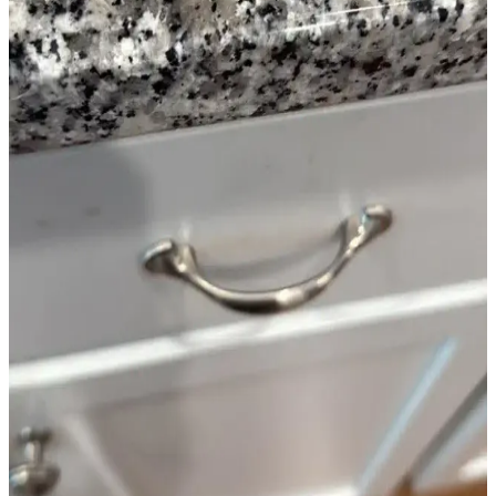
Eski Güvenlik Sisteminden Kalan Fayans
Deliklerinin Çözümü ve Yaratıcı Dekorasyon
Fikirleri
Eski güvenlik sistemlerinin fayanslarda bıraktığı delikler, estetik ve
işlevsellik sorunları yaratır. Kısa vadede boya ve dekoratif çözümler,
uzun vadede ise tam tadilat önerilir.
Bodrum Katları İçin Doğru Boya Renkleri ve Alt
Tonları Seçimi Rehberi
Bodrum katlarında doğal ışık sınırlıdır; doğru boya renkleri ve alt
tonları seçimi mekanın sıcak ve ferah görünmesini sağlar. Navajo
White, Swiss Coffee gibi renkler detaylıca incelenmiştir.
Tuğla Cepheyi Beyaza Boyamanın Estetik ve Yapısal
Etkileri Üzerine Değerlendirme
Tuğla cephelerin beyaza boyanması estetik açıdan tercih edilse de,
bakım zorlukları ve yapısal riskler taşır. Doğal nefes alma özelliği
kaybolabilir, alternatif çözümler önerilir.
Benjamin Moore Beyaz Tonları: White Dove,