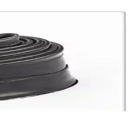
ıklı yapısını beğeniyor, bazı teknik sorunlar yaşanabilir.
 güçlü frenleme sağlar.
nı sağlar.
ık sunar.
ir içi ve hafif arazi sürüşleri için ideal bir seçimdir.