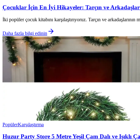
Çocuklar İçin En İyi Hikayeler: Tarçın ve Arkadaşlar
İki popüler çocuk kitabını karşılaştırıyoruz. Tarçın ve arkadaşlarının ma
Daha fazla bilgi edinin
Popüler
Karşılaştırma
Huzur Party Store 5 Metre Yeşil Çam Dalı ve Işıklı Ç