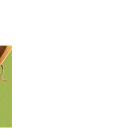
 Performanslı Bisiklet Yedek Parçası
mansıyla öne çıkan, kolay montaj ve uzun ömürlü kullanım sağlar. Bisikl