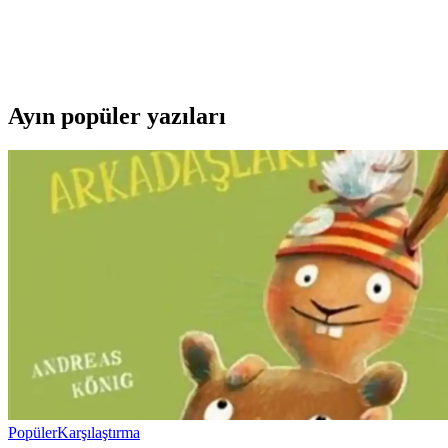
Ornate Leo 26x1.75 AV 48 mm İç Lastik: Dayanıklı ve
Ornate Leo 26x1.75 AV 48 mm iç lastik, dayanıklılığı ve yüksek perfor
Ayın popüler yazıları
Popüler
Karşılaştırma