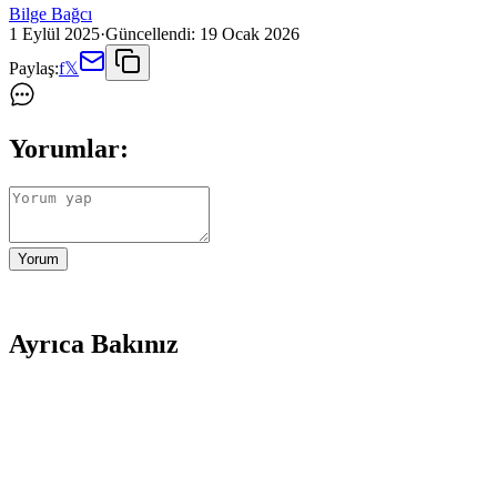
Bilge Bağcı
1 Eylül 2025
·
Güncellendi:
19 Ocak 2026
Paylaş:
f
𝕏
Yorumlar:
Yorum
Ayrıca Bakınız
UGR Plastik Bisiklet Pedal Seti: Dayanıklı ve Ekono
UGR plastik bisiklet pedal seti, hafif ve dayanıklı malzemesiyle uygun 