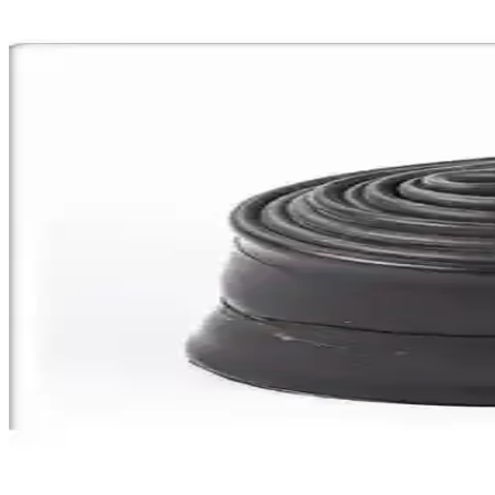
Kldoro KD-126 Dağ ve Şehir Bisikleti: Dayanıklı ve
Kldoro KD-126, dayanıklı çelik kadrosu ve 21 vites seçeneğiyle şehir iç
Peak Bisiklet Sehpa Yan Orta Ayaklık Park Ayağı İnc
Peak markasının alüminyum bisiklet ayaklığı, ayarlanabilirliği ve şık ta
Epic Fonte 004 Hidrolik Mekanik Bisiklet Fren Balata
Epic Fonte 004, yüksek dayanıklılık ve uyumluluk sunan hidrolik ve meka
Impact Epic Impact Tail Çamurluk Seti 26-29 inç bisik
Impact markasının Epic Impact Tail Çamurluk Seti, 26-29 inç tekerlekler
HSGL Geniş Yaylı Soft Bisiklet Selesi: Konfor ve Da
HSGL geniş yaylı soft bisiklet selesi, yüksek konfor ve dayanıklılık s
Shimano FC-TY501 Siyah Aynakol 6/7/8 Vites Dayanıkl
Shimano FC-TY501 aynakol, hafif alüminyum gövdesi, çelik dişlileri ve z