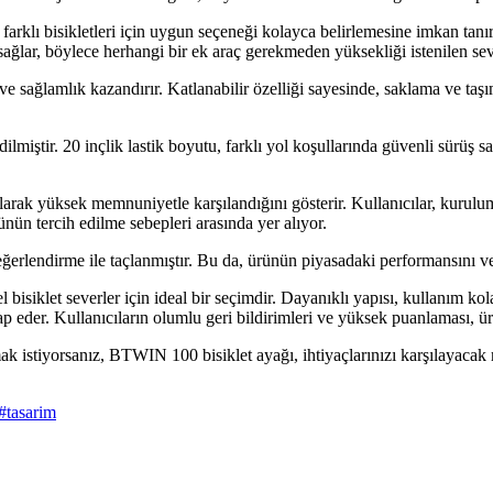
farklı bisikletleri için uygun seçeneği kolayca belirlemesine imkan tanır.
sağlar, böylece herhangi bir ek araç gerekmeden yüksekliği istenilen sevi
sağlamlık kazandırır. Katlanabilir özelliği sayesinde, saklama ve taşıma 
ilmiştir. 20 inçlik lastik boyutu, farklı yol koşullarında güvenli sürüş s
larak yüksek memnuniyetle karşılandığını gösterir. Kullanıcılar, kurulumu
rünün tercih edilme sebepleri arasında yer alıyor.
değerlendirme ile taçlanmıştır. Bu da, ürünün piyasadaki performansını v
klet severler için ideal bir seçimdir. Dayanıklı yapısı, kullanım kolay
ap eder. Kullanıcıların olumlu geri bildirimleri ve yüksek puanlaması, ürü
mak istiyorsanız, BTWIN 100 bisiklet ayağı, ihtiyaçlarınızı karşılayacak 
#
tasarim