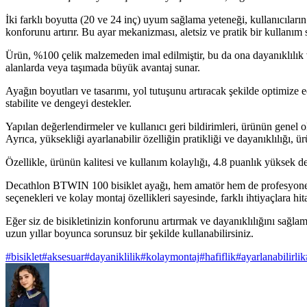
İki farklı boyutta (20 ve 24 inç) uyum sağlama yeteneği, kullanıcıların 
konforunu artırır. Bu ayar mekanizması, aletsiz ve pratik bir kullanım 
Ürün, %100 çelik malzemeden imal edilmiştir, bu da ona dayanıklılık ve 
alanlarda veya taşımada büyük avantaj sunar.
Ayağın boyutları ve tasarımı, yol tutuşunu artıracak şekilde optimize ed
stabilite ve dengeyi destekler.
Yapılan değerlendirmeler ve kullanıcı geri bildirimleri, ürünün genel o
Ayrıca, yüksekliği ayarlanabilir özelliğin pratikliği ve dayanıklılığı, ü
Özellikle, ürünün kalitesi ve kullanım kolaylığı, 4.8 puanlık yüksek 
Decathlon BTWIN 100 bisiklet ayağı, hem amatör hem de profesyonel bisi
seçenekleri ve kolay montaj özellikleri sayesinde, farklı ihtiyaçlara hit
Eğer siz de bisikletinizin konforunu artırmak ve dayanıklılığını sağla
uzun yıllar boyunca sorunsuz bir şekilde kullanabilirsiniz.
#
bisiklet
#
aksesuar
#
dayaniklilik
#
kolaymontaj
#
hafiflik
#
ayarlanabilirlik