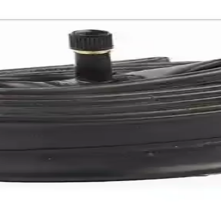
 Çok Yönlü Model
i ve doğa sporları için ideal, uygun fiyatlı çok yönlü dağ bisikleti.
elemesi ve Kullanıcı Yorumları
sarımıyla farklı jant ölçülerine uyum sağlar. Kullanıcılar, hafif ve dayan
 Padleri Farklı Ebat Seçenekleriyle Güvenli Sürüş
nik fren balata padleri, çeşitli ebatlarda ve sınırlı stokla, güvenli ve
letler için dayanıklı ve kolay montajlı
 için dayanıklı, hafif ve kolay takılabilen tasarımı ile bisiklet koruması
yanıklılık Sunan Ergonomik Tasarım
ağlar, kolay montaj ve ergonomik tasarımıyla uzun sürüşlerde bile rahatl
ı ve Hafif Bisiklet Parçası
incir koruma özelliğiyle dayanıklılık ve performansı bir arada sunar, şeh