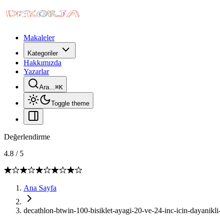
Makaleler
Kategoriler
Hakkımızda
Yazarlar
Ara...
⌘
K
Toggle theme
Değerlendirme
4.8
/
5
Ana Sayfa
decathlon-btwin-100-bisiklet-ayagi-20-ve-24-inc-icin-dayanikli-