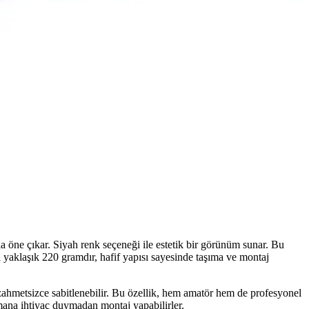
a öne çıkar. Siyah renk seçeneği ile estetik bir görünüm sunar. Bu
ı yaklaşık 220 gramdır, hafif yapısı sayesinde taşıma ve montaj
zahmetsizce sabitlenebilir. Bu özellik, hem amatör hem de profesyonel
ipmana ihtiyaç duymadan montaj yapabilirler.