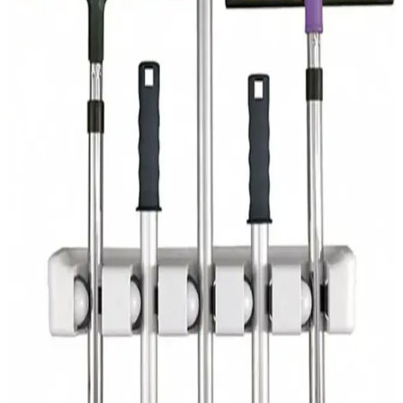
ve malzeme seçimi, duvarın zarar görmesini engeller ve estetik
sonuç sağlar.
Bofigo ve Hsn Tekerlekli Elbise Askısı
Karşılaştırması ve Kullanım İpuçları
İki popüler elbise askısı modeli olan Bofigo ve Hsn'nin özellikleri,
dayanıklılığı ve kullanım kolaylıkları detaylı şekilde karşılaştırıldı.
Hangi ürün ihtiyaçlarınıza daha uygun? Öğrenin.
Bofigo ve Fec Reklam Metal Askılıkları
Karşılaştırması: Tasarım, Dayanıklılık ve Kullanım
Özellikleri
İki farklı metal askılık modelinin tasarımı, dayanıklılığı ve kullanıcı
deneyimleri detaylı karşılaştırmasıyla ihtiyaçlarınıza en uygun seçimi
yapın.
Badem10 Portmanto ve Askı Ürünlerinin
Karşılaştırması: Malzeme, Tasarım ve Dayanıklılık
Analizi
İki Badem10 portmanto askısı ürününü malzeme, tasarım ve