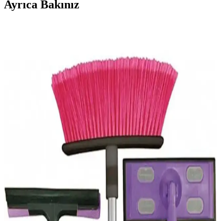
Ayrıca Bakınız
Yurt Odası Dekorasyonunda Kişiselleştirme ve
Duvar Süsleme Yöntemleri
Yurt odalarında sınırlı alan ve kurallar içinde kişisel dokunuşlar
yaratmak için bitkiler, yapışkan duvar kağıtları, yüzen raflar ve zarar
vermeyen askı sistemleri gibi pratik dekorasyon önerileri sunuluyor.
Sahte Boğa Kafasını Duvara Asmak İçin Etkili ve
Güvenli Montaj Yöntemleri
Sahte boğa kafasını duvara asarken yapışkanlı askılar, fermuar
bağları ve uygun yer seçimi gibi yöntemlerle güvenli ve estetik
montaj sağlanabilir. Alternatif kask tutucuları ve manken başları da
kullanılabilir.
Metal Tepsi ve Benzeri Objeleri Duvara Güvenli ve
Estetik Şekilde Asma Yöntemleri
Metal tepsi ve benzeri objeleri duvara asarken komut şeritleri,
mıknatıslar ve özel askılar gibi yöntemler kullanılır. Doğru uygulama