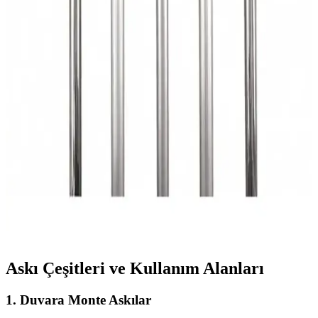
dayanıklılık açısından karşılaştırıyoruz. Kullanıcı yorumlarıyla
ürünlerin avantajları ve dezavantajlarını keşfedin.
Karton Arkalı Aynaların Güvenli Asılması İçin
Etkili Yöntemler ve Öneriler
Karton arkalı aynaların zarar görmeden asılması için komut şeritleri,
Velcro bantları ve karton takviyesi gibi yöntemler detaylı şekilde ele
alınmaktadır. Hafif aynalar için uygun montaj çözümleri
sunulmaktadır.
Lerato Sihirli Tutamaç Mop Tutucu Askı Çok
Amaçlı ve Dayanıklı Depolama Çözümü
Lerato Sihirli Tutamaç Mop Tutucu Askı, çok fonksiyonlu, dayanıklı
ve estetik tasarımıyla ev, bahçe ve iş yerlerinde düzeni sağlar,
malzemeleri güvenle tutar.
Askı Çeşitleri ve Kullanım Alanları
1. Duvara Monte Askılar