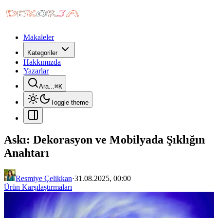
Makaleler
Kategoriler
Hakkımızda
Yazarlar
Ara...
⌘
K
Toggle theme
Askı: Dekorasyon ve Mobilyada Şıklığın
Anahtarı
Resmiye Çelikkan
·
31.08.2025, 00:00
Ürün Karşılaştırmaları