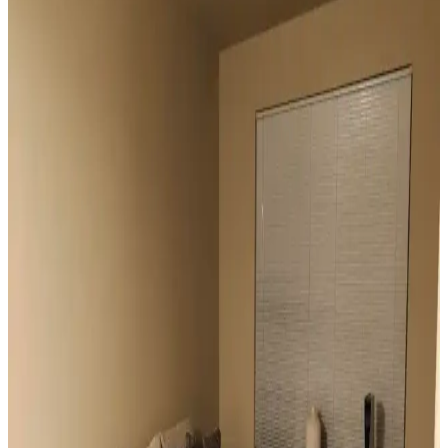
Geniş Pencereler İçin Fonksiyonel ve Estetik Perde
Seçenekleri ve Çözümleri
Geniş pencereler için hücresel stor, iki stor perde kullanımı, rulo stor
ve pencere filmleri gibi işlevsel ve estetik perde seçenekleri manzara
engellenmeden ışık kontrolü sağlar.
Vintage Yatakların Yatak Odası Düzenine Etkisi ve
Mekâna Uyum Sağlama Yöntemleri
Vintage yatakların mekâna uyumu, boyut ve yerleşim planlaması ile
renk ve dekorasyon uyumu, kişisel tercihlerle dengelenerek yatak
odasında estetik ve fonksiyonellik sağlanır.
Odanızı Geliştirmenin Yolları: Perde, Aydınlatma ve
Dekorasyon İpuçlarıyla Atmosferi Yenileme
Odanızın atmosferini perde seçimi, aydınlatma, duvar renkleri ve
mobilya düzenlemeleriyle nasıl geliştirebileceğinizi anlatan kapsamlı
öneriler sunulmaktadır. Küçük değişikliklerle mekânda büyük
farklar yaratabilirsiniz.
Mutfak Pencereleri İçin Estetik ve Fonksiyonel