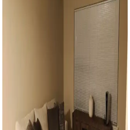
ve pencere filmleri gibi işlevsel ve estetik perde seçenekleri manzara
engellenmeden ışık kontrolü sağlar.
Vintage Yatakların Yatak Odası Düzenine Etkisi ve
Mekâna Uyum Sağlama Yöntemleri
Vintage yatakların mekâna uyumu, boyut ve yerleşim planlaması ile
renk ve dekorasyon uyumu, kişisel tercihlerle dengelenerek yatak
odasında estetik ve fonksiyonellik sağlanır.
Odanızı Geliştirmenin Yolları: Perde, Aydınlatma ve
Dekorasyon İpuçlarıyla Atmosferi Yenileme
Odanızın atmosferini perde seçimi, aydınlatma, duvar renkleri ve
mobilya düzenlemeleriyle nasıl geliştirebileceğinizi anlatan kapsamlı
öneriler sunulmaktadır. Küçük değişikliklerle mekânda büyük
farklar yaratabilirsiniz.
Mutfak Pencereleri İçin Estetik ve Fonksiyonel
Perde ile Jaluzi Seçenekleri
Mutfak pencereleri için perde ve jaluzi seçiminde mevcut pencere
durumu, kullanım alışkanlıkları ve dekorasyon tarzı önemlidir.