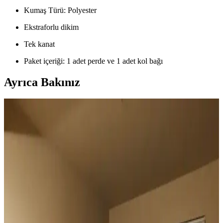
Kumaş Türü: Polyester
Ekstraforlu dikim
Tek kanat
Paket içeriği: 1 adet perde ve 1 adet kol bağı
Ayrıca Bakınız
Duvar Rengiyle Uyumlu Perde Seçimi: Yeşil,
Turuncu ve Kahverenginin Mekâna Etkisi
Duvar rengine uyumlu perde seçimi, mekânın atmosferini belirler.
Yeşil tonlar doğal sakinlik sunarken, turuncu ve kahverengi sıcaklık
katar. Kalın keten ve karartma perdeler ışık kontrolünde avantaj
sağlar.
Geniş Pencereler İçin Fonksiyonel ve Estetik Perde
Seçenekleri ve Çözümleri
Geniş pencereler için hücresel stor, iki stor perde kullanımı, rulo stor