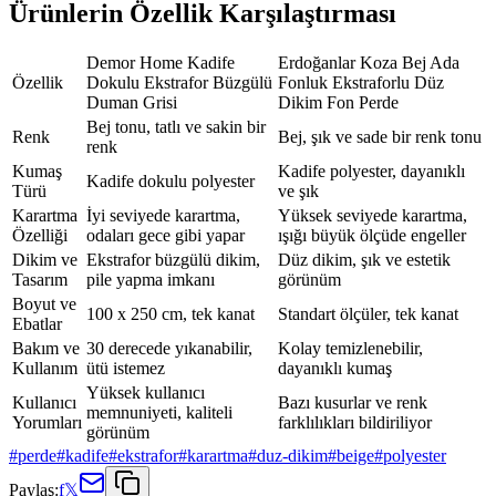
Ürünlerin Özellik Karşılaştırması
Demor Home Kadife
Erdoğanlar Koza Bej Ada
Özellik
Dokulu Ekstrafor Büzgülü
Fonluk Ekstraforlu Düz
Duman Grisi
Dikim Fon Perde
Bej tonu, tatlı ve sakin bir
Renk
Bej, şık ve sade bir renk tonu
renk
Kumaş
Kadife polyester, dayanıklı
Kadife dokulu polyester
Türü
ve şık
Karartma
İyi seviyede karartma,
Yüksek seviyede karartma,
Özelliği
odaları gece gibi yapar
ışığı büyük ölçüde engeller
Dikim ve
Ekstrafor büzgülü dikim,
Düz dikim, şık ve estetik
Tasarım
pile yapma imkanı
görünüm
Boyut ve
100 x 250 cm, tek kanat
Standart ölçüler, tek kanat
Ebatlar
Bakım ve
30 derecede yıkanabilir,
Kolay temizlenebilir,
Kullanım
ütü istemez
dayanıklı kumaş
Yüksek kullanıcı
Kullanıcı
Bazı kusurlar ve renk
memnuniyeti, kaliteli
Yorumları
farklılıkları bildiriliyor
görünüm
#
perde
#
kadife
#
ekstrafor
#
karartma
#
duz-dikim
#
beige
#
polyester
Paylaş:
f
𝕏