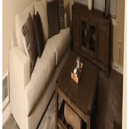
Perde ile Jaluzi Seçenekleri
Mutfak pencereleri için perde ve jaluzi seçiminde mevcut pencere
durumu, kullanım alışkanlıkları ve dekorasyon tarzı önemlidir.
Roman storlar, bambu jaluziler ve dekoratif filmler estetik ve
fonksiyonel çözümler sunar.
Sıcak Tonlu Mekanlarda Perde ve Perde Çubuğu
Seçimi İçin Estetik ve Fonksiyonel Rehber
Sıcak beyaz duvarlar ve açık kahverengi zeminlerde perde ve perde
çubuğu seçimi, estetik ve fonksiyonel açıdan mekanın atmosferini
belirler. Doğru renk ve malzeme tercihleri mekana sıcaklık ve uyum
katar.
Ev Dekorasyonunda Küçük Dokunuşlarla
Mekanların Kişisel ve Estetik Dönüşümü
Ev dekorasyonunda aydınlatma, halı, sanat eserleri ve mobilya
uyumu gibi küçük ama etkili dokunuşlar, mekanların kişisel ve
estetik görünümünü önemli ölçüde değiştirir.
Küçük Oturma Odası Dekorasyonunda Denge ve