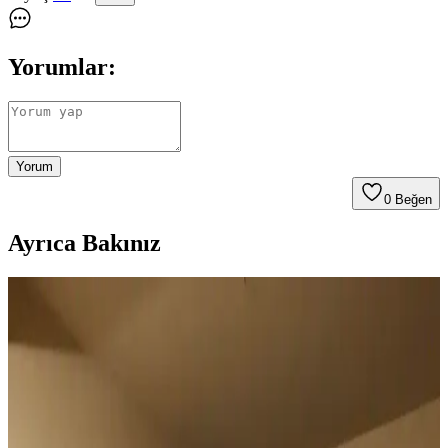
Yorumlar:
Yorum
0
Beğen
Ayrıca Bakınız
Duvar Rengiyle Uyumlu Perde Seçimi: Yeşil,
Turuncu ve Kahverenginin Mekâna Etkisi
Duvar rengine uyumlu perde seçimi, mekânın atmosferini belirler.
Yeşil tonlar doğal sakinlik sunarken, turuncu ve kahverengi sıcaklık
katar. Kalın keten ve karartma perdeler ışık kontrolünde avantaj
sağlar.