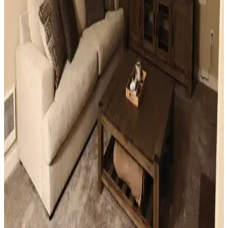
Roman storlar, bambu jaluziler ve dekoratif filmler estetik ve
fonksiyonel çözümler sunar.
Sıcak Tonlu Mekanlarda Perde ve Perde Çubuğu
Seçimi İçin Estetik ve Fonksiyonel Rehber
Sıcak beyaz duvarlar ve açık kahverengi zeminlerde perde ve perde
çubuğu seçimi, estetik ve fonksiyonel açıdan mekanın atmosferini
belirler. Doğru renk ve malzeme tercihleri mekana sıcaklık ve uyum
katar.
Ev Dekorasyonunda Küçük Dokunuşlarla
Mekanların Kişisel ve Estetik Dönüşümü
Ev dekorasyonunda aydınlatma, halı, sanat eserleri ve mobilya
uyumu gibi küçük ama etkili dokunuşlar, mekanların kişisel ve
estetik görünümünü önemli ölçüde değiştirir.
Küçük Oturma Odası Dekorasyonunda Denge ve
Katmanlama Teknikleriyle Alanı Genişletme
Küçük oturma odalarında perde, aydınlatma, mobilya ve dekorasyon
seçimleriyle denge ve katmanlama sağlanarak alan görsel olarak