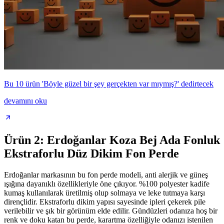
Bu 10 ürün 'Böyle güzel bir şey gerçekten var mıymış?' dedirtecek
devamını oku
Ürün 2: Erdoğanlar Koza Bej Ada Fonluk
Ekstraforlu Düz Dikim Fon Perde
Erdoğanlar markasının bu fon perde modeli, anti alerjik ve güneş
ışığına dayanıklı özellikleriyle öne çıkıyor. %100 polyester kadife
kumaş kullanılarak üretilmiş olup solmaya ve leke tutmaya karşı
dirençlidir. Ekstraforlu dikim yapısı sayesinde ipleri çekerek pile
verilebilir ve şık bir görünüm elde edilir. Gündüzleri odanıza hoş bir
renk ve doku katan bu perde, karartma özelliğiyle odanızı istenilen