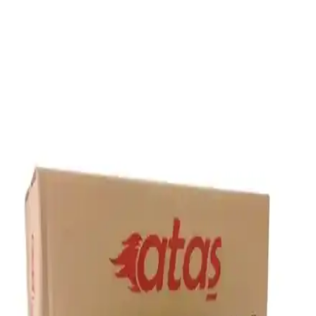
Kostaklı Briket Mangal Kömürü, doğal kaynaklardan elde edilip
kimyasal içermeyen yapısıyla uzun süre yanar, duman ve koku
yapmaz, çevre dostu ve sağlıklıdır, ideal mangal deneyimi sunar.
Weber Briket Mangal Kömürü: Yüksek Performans
ve Uzun Yanma Süresi Sunan Kaliteli Kömür
Weber Briket Mangal Kömürü, uzun süre yanması ve düşük
dumanıyla öne çıkar. Kaliteli odun kömüründen üretilmiş, çok yönlü
kullanım ve kolay tutuşturma sağlar, mangal deneyimini artırır.
Feuer & Flamme Briket Mangal Kömürü: Uzun
Süreli Stabil Isı ve Düşük Duman Özelliğiyle Öne
Çıkan Ürün
Feuer & Flamme Briket Mangal Kömürü, doğal içerikli ve yüksek
performans sağlayan, düşük duman ve kül çıkışıyla öne çıkan, uzun
süreli stabil ısı ve kolay kullanımıyla ideal bir barbekü kömürü
alternatifidir.
Mangal Kömürü Seçiminde Hgt Briket ve Feuer &
Flamme Karşılaştırması