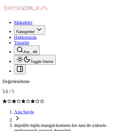
Makaleler
Kategoriler
Hakkımızda
Yazarlar
Ara...
⌘
K
Toggle theme
Değerlendirme
3.6
/
5
Ana Sayfa
depolife-tuplu-mangal-komuru-lav-tasi-ile-yuksek-
performansli-mangal-deneyimi