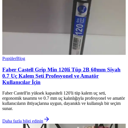
Popüler
Blog
Faber Castell Grip Min 120li Tüp 2B 60mm Siyah
0.7 Uç Kalem Seti Profesyonel ve Amatör
Kullanıcılar İçin
Faber Castell'in yüksek kapasiteli 120'li tüp kalem uç seti,
ergonomik tasarımı ve 0.7 mm uç kalınlığıyla profesyonel ve amatör
kullanıcıların ihtiyaçlarına uygun, dayanıklı ve kullanışlı bir seçim
sunar.
Daha fazla bilgi edinin