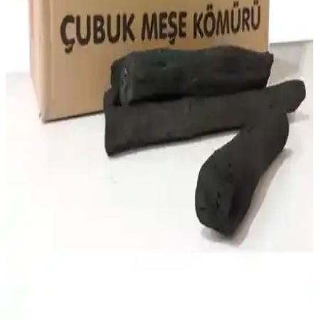
Hgt Briket ve Feuer & Flamme mangal kömürleri, farklı özellikler
ve avantajlar sunar. Bu karşılaştırma, yanma süreleri, kalori, kül ve
duman seviyeleriyle en uygun seçimi yapmanıza yardımcı olur.
Kostaklı Meşe Mangal Kömürü: Uzun Süreli, Çevre
Dostu ve Yüksek Performanslı Mangal Kömürü
Kostaklı Meşe Mangal Kömürü, yüksek ısı, uzun yanma ve düşük
duman özellikleriyle restoranlar ve mangal severler için ideal, doğal
ve çevre dostu bir seçenektir.
Jo Moyner Tozsuz Dumansız Briket Mangal
Kömürü: Sağlıklı ve Uzun Süre Yanma Performansı
Jo Moyner'in doğal, yüksek kaliteli ve çevre dostu mangal kömürü,
uzun yanma süresi ve düşük dumanıyla sağlıklı mangal deneyimi
sunar.
Hgt Briket Mangal Kömür ve Feuer & Flamme
Cocos Kömür Karşılaştırması
Hgt Briket ve Feuer & Flamme Cocos kömürlerinin özellikleri,