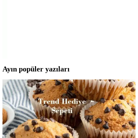
yanma süreleri ve kullanıcı yorumlarıyla karşılaştırması, mangal
keyfini artıran en iyi kömür seçiminde rehberlik sağlar.
Ataş Ataş Çubuk Mangal Kömürü: Yüksek Kalite
ve Uzun Süreli Isı Tutma Özelliği ile Mangal Keyfi
Yüksek kalite meşe kömürü kullanımıyla öne çıkan Ataş Ataş
kömürü, uzun yanma süresi ve güvenli kullanım özellikleriyle
mangal deneyiminizi geliştiren ideal yakıttır.
Ayın popüler yazıları