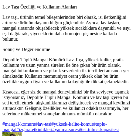
Lav Taşı Özelliği ve Kullanım Alanları
Lav taşı, ürünün temel bileşenlerinden biri olarak, ısı iletkenliğini
artırır ve ürünün dayanıklılığını güçlendirir. Ayrıca, lav taşları,
mangal sırasında oluşabilecek yüksek sıcaklıklara dayanıklı ve ısıyı
eşit dağıtarak, yiyeceklerin daha homojen pişmesine katkıda
bulunur.
Sonuç ve Değerlendirme
Depolife Tüplü Mangal Kömürü Lav Taşı, yüksek kalite, pratik
kullanım ve uzun yanma süreleri ile öne çıkan bir ürün olarak,
mangal tutkunlarının ve piknik severlerin ilk tercihleri arasında yer
almaktadır. Kullanıcı memnuniyet oranı yüksek olan bu ürün,
özellikle uygun fiyatı ve kullanım kolaylığı ile dikkat çekmektedir.
Kısacası, eğer siz de mangal deneyiminizi bir üst seviyeye taşımak
istiyorsanız, Depolife Tüplü Mangal Kömürü ve lav taşı içeren bu
seti tercih etmek, alışkanlıklarınızı değiştirecek ve mangal keyfinizi
artıracaktır. Gelişmiş özellikleri ve kullanıcı odaklı tasarımıyla, her
seferinde mükemmel sonuçlar almanız mümkün olacaktır.
#
mangal-komuru
#
lav-tasi
#
yuksek-kalite-komur
#
tuplu-
mangal
#
izgara-etkinlikleri
#
yanma-suresi
#
isi-tutma-kapasitesi