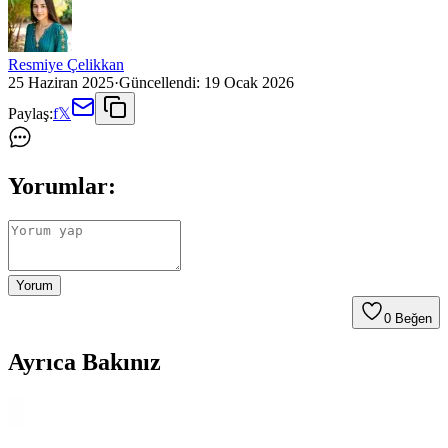
Resmiye Çelikkan
25 Haziran 2025
·
Güncellendi:
19 Ocak 2026
Paylaş:
f
𝕏
Yorumlar:
Yorum
0
Beğen
Ayrıca Bakınız
Kostaklı Briket Mangal Kömürü: Doğal ve Uzun
Süreli Yanma Özellikleriyle Çevre Dostu Seçenek