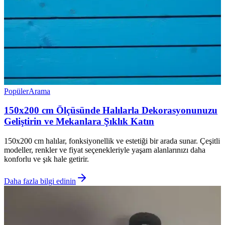
Popüler
Arama
150x200 cm Ölçüsünde Halılarla Dekorasyonunuzu
Geliştirin ve Mekanlara Şıklık Katın
150x200 cm halılar, fonksiyonellik ve estetiği bir arada sunar. Çeşitli
modeller, renkler ve fiyat seçenekleriyle yaşam alanlarınızı daha
konforlu ve şık hale getirir.
Daha fazla bilgi edinin