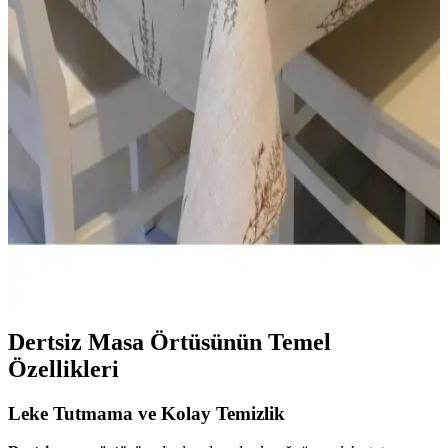
Genel Markalar Hasır Lüx PVC Kaplamalı
Silinebilir Masa Örtüsü Özellikleri ve Kullanım
Avantajları
Bej renk ve geometrik desenleriyle dayanıklı, su geçirmez ve kolay
temizlenebilir masa örtüsü, pratik kullanımıyla yaşam alanlarınızı şık
ve fonksiyonel hale getirir.
Başak Ev Tekstili Elyaflı PVC Muşamba ile
Dayanıklı ve Şık Masa Koruyucu Seçenekleri
Başak Ev Tekstili'nin Elyaflı PVC Muşamba ürünleri, dayanıklı,
leke tutmaz ve kolay temizlenebilir özellikleriyle ev dekorasyonunu
tamamlar. Farklı boyut ve tasarımlarla pratik kullanım sağlar.
Dertsiz Masa Örtüsünün Temel
Özellikleri
Leke Tutmama ve Kolay Temizlik