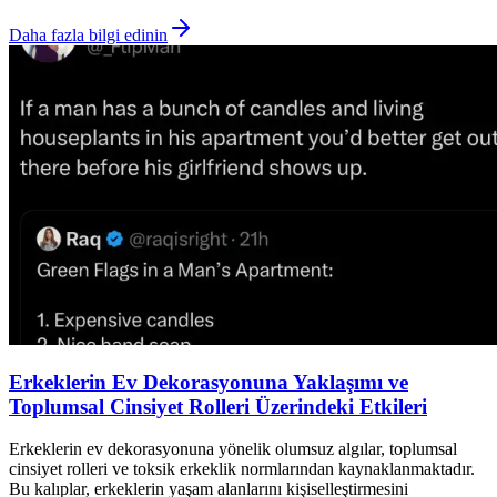
Daha fazla bilgi edinin
Erkeklerin Ev Dekorasyonuna Yaklaşımı ve
Toplumsal Cinsiyet Rolleri Üzerindeki Etkileri
Erkeklerin ev dekorasyonuna yönelik olumsuz algılar, toplumsal
cinsiyet rolleri ve toksik erkeklik normlarından kaynaklanmaktadır.
Bu kalıplar, erkeklerin yaşam alanlarını kişiselleştirmesini