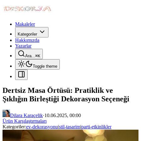
Makaleler
Kategoriler
Hakkımızda
Yazarlar
Ara...
⌘
K
Toggle theme
Dertsiz Masa Örtüsü: Pratiklik ve
Şıklığın Birleştiği Dekorasyon Seçeneği
Dilara Karaçelik
·
10.06.2025, 00:00
Ürün Karşılaştırmaları
Kategoriler:
ev-dekorasyonu
|
stil-tasarim
|
parti-etkinlikler