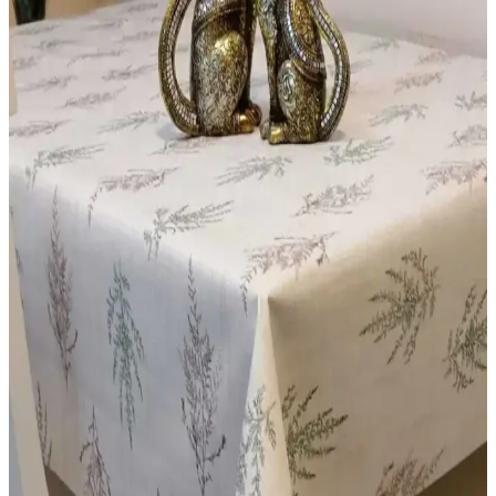
kolaylığı sağlar.
Willuxe Şeffaf Kalın Masa Örtüsü: Dayanıklı ve
Estetik Masa Koruma Çözümü
Willuxe şeffaf kalın masa örtüsü, dayanıklılığı ve estetiği bir arada
sunar. 1.4 mm kalınlığında, yüksek kaliteli plastik malzemeden
üretilmiş, kolay temizlenebilir ve masanın doğal görünümünü
koruyan ideal bir masa koruma ürünüdür.
Vivamaison Bej Renkli Pamuk Ponponlu Masa
Örtüsü: Şık ve Dayanıklı Günlük Kullanım İçin
Vivamaison'un bej renkli pamuk ponponlu masa örtüsü, doğal keten
malzemesi ve şık detaylarıyla günlük kullanıma uygun, dayanıklı ve
kolay bakım sağlayan şık bir masa örtüsüdür.
DedeEvTekstil PVC Şeffaf Simli Silinebilir Masa
Örtüsü Dayanıklı ve Estetik Tasarım
Şeffaf ve simli tasarımıyla dikkat çeken, kolay temizlenebilir ve
uzun ömürlü DedeEvTekstil masa örtüsü, farklı dekorasyonlara
uyum sağlar ve pratik kullanım sunar.