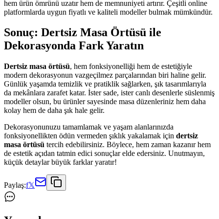
hem ürün ömrünü uzatır hem de memnuniyeti artırır. Çeşitli online
platformlarda uygun fiyatlı ve kaliteli modeller bulmak mümkündür.
Sonuç: Dertsiz Masa Örtüsü ile
Dekorasyonda Fark Yaratın
Dertsiz masa örtüsü
, hem fonksiyonelliği hem de estetiğiyle
modern dekorasyonun vazgeçilmez parçalarından biri haline gelir.
Günlük yaşamda temizlik ve pratiklik sağlarken, şık tasarımlarıyla
da mekânlara zarafet katar. İster sade, ister canlı desenlerle süslenmiş
modeller olsun, bu ürünler sayesinde masa düzenleriniz hem daha
kolay hem de daha şık hale gelir.
Dekorasyonunuzu tamamlamak ve yaşam alanlarınızda
fonksiyonellikten ödün vermeden şıklık yakalamak için
dertsiz
masa örtüsü
tercih edebilirsiniz. Böylece, hem zaman kazanır hem
de estetik açıdan tatmin edici sonuçlar elde edersiniz. Unutmayın,
küçük detaylar büyük farklar yaratır!
Paylaş:
f
𝕏