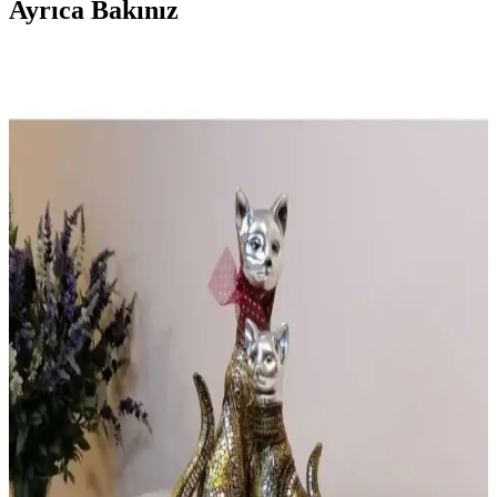
Ayrıca Bakınız
Karaca Masa Örtüleri ile Sofralarınıza Şıklık ve
Fonksiyonellik Katın
Karaca'nın geniş masa örtüsü koleksiyonu, farklı modeller ve
desenlerle sofralarınıza estetik ve dayanıklılık kazandırır,
dekorasyonunuza şıklık katar.
Vivamaison Siyah Çizgili Keten Dantelli Masa
Örtüsü: Şıklık ve Dayanıklılık Sunan Modern
Tasarım
Vivamaison'in siyah çizgili keten dantelli masa örtüsü, farklı boyut
seçenekleri ve dayanıklı yapısıyla ev ve otel ortamlarına şıklık
katıyor. Kolay bakım ve estetik detaylar sunar.
Kadife Dantel Detaylı Masa Örtüsü Şıklık ve
Fonksiyonelliğin Buluşması
Kadife malzeme ve güpür detaylarıyla zarif masa örtüsü, çeşitli ölçü
ve adet seçenekleriyle özel günlere şıklık katıyor, bakım ve kullanım