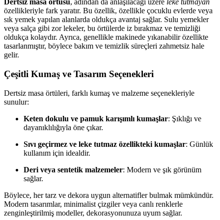
Dertsiz masa örtüsü
, adından da anlaşılacağı üzere
leke tutmayan
özellikleriyle fark yaratır. Bu özellik, özellikle çocuklu evlerde veya
sık yemek yapılan alanlarda oldukça avantaj sağlar. Sulu yemekler
veya salça gibi zor lekeler, bu örtülerde iz bırakmaz ve temizliği
oldukça kolaydır. Ayrıca, genellikle makinede yıkanabilir özellikte
tasarlanmıştır, böylece bakım ve temizlik süreçleri zahmetsiz hale
gelir.
Çeşitli Kumaş ve Tasarım Seçenekleri
Dertsiz masa örtüleri, farklı kumaş ve malzeme seçenekleriyle
sunulur:
Keten dokulu ve pamuk karışımlı kumaşlar
: Şıklığı ve
dayanıklılığıyla öne çıkar.
Sıvı geçirmez ve leke tutmaz özellikteki kumaşlar
: Günlük
kullanım için idealdir.
Deri veya sentetik malzemeler
: Modern ve şık görünüm
sağlar.
Böylece, her tarz ve dekora uygun alternatifler bulmak mümkündür.
Modern tasarımlar, minimalist çizgiler veya canlı renklerle
zenginleştirilmiş modeller, dekorasyonunuza uyum sağlar.