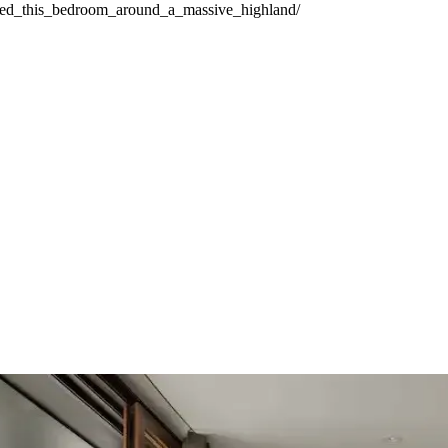
gned_this_bedroom_around_a_massive_highland/
ekorasyonda Görsel Denge Sağlama Yöntemleri
 açabilir. Halı, perde, yastık ve mobilya yerleşimi ile renkler dengele