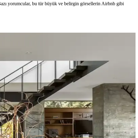
zı yorumcular, bu tür büyük ve belirgin görsellerin Airbnb gibi
nerek mekanın estetik bütünlüğü sağlanır.
alın keten ve karartma perdeler ışık kontrolünde avantaj sağlar.
tonları farklı atmosferler yaratır. Renk örnekleri farklı ışık
tetik dengelenir, mekanın atmosferi güçlenir.