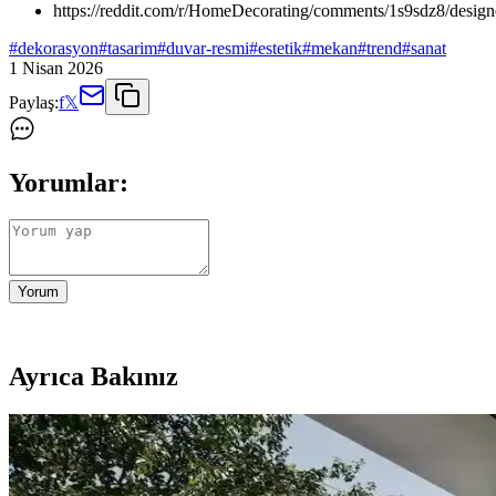
https://reddit.com/r/HomeDecorating/comments/1s9sdz8/desi
#
dekorasyon
#
tasarim
#
duvar-resmi
#
estetik
#
mekan
#
trend
#
sanat
1 Nisan 2026
Paylaş:
f
𝕏
Yorumlar:
Yorum
Ayrıca Bakınız
Koltuk ve Aksesuar Sandalyelerde Renk Uyumu ve D
Koltuk ve aksesuar sandalyelerde renk uyumsuzluğu görsel rekabete yol