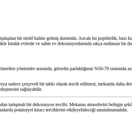
rşılaşılan bir motif haline gelmiş durumda. Ancak bu popülerlik, bazı ku
ikle kiralık evlerde ve sahte ev dekorasyonlarında sıkça rastlanan bir dur
önerilen yöntemler arasında, görselin parlaklığının %50-70 oranında azal
ya sadece çerçeveli bir tablo olarak tercih edilmesi, mekanda daha denge
nleşmesini sağlayabilir.
ndan tartışmalı bir dekorasyon tercihi. Mekanın atmosferini belirgin şekil
kanlarda potansiyel kiracı tercihlerini etkileyebileceği unutulmamalıdır.