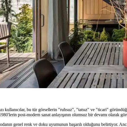
senlerle Dekorasyonda Denge Sağlama
ın estetiğini artırır. Kırmızı, kahverengi ve turuncu tonlarıyla uyuml
umu, Mobilya Yerleşimi ve Estetik İncelemesi
eşimi ve aksesuar dengesi gibi unsurların yaşam alanlarının estetik ve 
 ve Ürün Kalitesi Değerlendirmesi
etaylı işçiliğiyle öne çıkıyor. Ürünlerin boyutları beklentileri aşarken, fi
Mobilya Düzenlemeleriyle Estetik İyileştirme Yönteml
 uyumlu kullanımı mekânı daha davetkâr ve fonksiyonel kılar. Doğru se
Bazı kullanıcılar, bu tür görsellerin "ruhsuz", "tatsız" ve "ticari" gö
le 1980'lerin post-modern sanat anlayışının olumsuz bir devamı olarak gör
 odanın genel renk ve doku uyumunun başarılı olduğunu belirtiyor. Anca