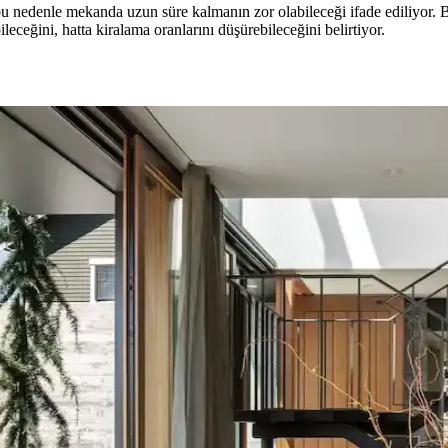
 nedenle mekanda uzun süre kalmanın zor olabileceği ifade ediliyor. Ba
leceğini, hatta kiralama oranlarını düşürebileceğini belirtiyor.
ekorasyonda Görsel Denge Sağlama Yöntemleri
 açabilir. Halı, perde, yastık ve mobilya yerleşimi ile renkler dengele
u ve Kahverenginin Mekâna Etkisi
 tonlar doğal sakinlik sunarken, turuncu ve kahverengi sıcaklık katar. K
Önemi ve Etkileri
eşimi gibi faktörlerle uyumlu olmalıdır. Sıcak-soğuk kahverengi ve yeşil 
asyon İpuçları
e temizlik kolaylığı sunar. Minder ve özel tasarım halılarla konfor ve es