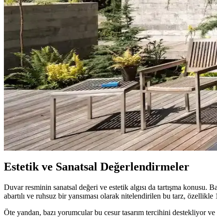
Perde Rengine Uyumlu Nevresim Seçimi: Renk ve De
Perde ve nevresim uyumu, krem ve magnolia tonlarındaki odalarda mekan
Ev Dekorasyonunda Denge ve Fonksiyonellik: Renk Uy
Reddit tartışması üzerinden ev dekorasyonunda renk uyumu, mobilya yerl
Hermes Dekor Ürünleri İncelemesi: Ella'dan Alışveriş
Ella satıcısından alınan Hermes dekor ürünleri, yüksek deri kalitesi ve d
Veranda Dekorasyonunda Bitki Seçimi, Aydınlatma ve 
Veranda dekorasyonunda bitkiler, halılar, aydınlatma ve mobilyaların
Estetik ve Sanatsal Değerlendirmeler
Duvar resminin sanatsal değeri ve estetik algısı da tartışma konusu. 
abartılı ve ruhsuz bir yansıması olarak nitelendirilen bu tarz, özellik
Öte yandan, bazı yorumcular bu cesur tasarım tercihini destekliyor ve