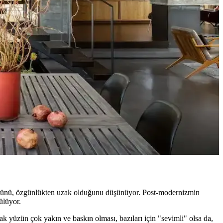
u renk ve desen önerileri sunulmaktadır.
fonksiyonelliğini nasıl etkilediği inceleniyor.
yat ve orijinallik tartışmaları da dikkat çekiyor.
eri
çimler verandanın atmosferini ve dış görünümünü güçlendirir.
ründüğünü, özgünlükten uzak olduğunu düşünüyor. Post-modernizmin
ülüyor.
k yüzün çok yakın ve baskın olması, bazıları için "sevimli" olsa da,