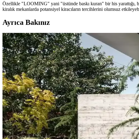
Özellikle "LOOMING" yani "üstünde baskı kuran" bir his yarattığı, bu
kiralık mekanlarda potansiyel kiracıların tercihlerini olumsuz etkileyebi
Ayrıca Bakınız
Koltuk ve Aksesuar Sandalyelerde Renk Uyumu ve D
Koltuk ve aksesuar sandalyelerde renk uyumsuzluğu görsel rekabete yol
Duvar Rengiyle Uyumlu Perde Seçimi: Yeşil, Turunc
Duvar rengine uyumlu perde seçimi, mekânın atmosferini belirler. Yeşil
Yatak Odası Duvar Rengi Seçiminde Işık ve Tonların 
Yatak odası duvar renginin seçimi, ışık koşulları, zemin ve pencere yerl
koşullarında test edilmelidir.
Kahvaltı Köşeleri İçin Sandalye Seçenekleri ve Dekor
Kahvaltı köşelerinde ahşap ve sentetik deri sandalyeler, dayanıklılık v