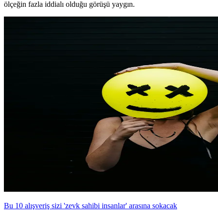
ölçeğin fazla iddialı olduğu görüşü yaygın.
Bu 10 alışveriş sizi 'zevk sahibi insanlar' arasına sokacak