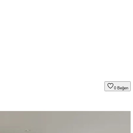
0
Beğen
nerek mekanın estetik bütünlüğü sağlanır.