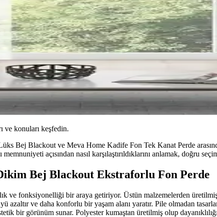
ı ve konuları keşfedin.
üks Bej Blackout ve Meva Home Kadife Fon Tek Kanat Perde arasındaki f
ıcı memnuniyeti açısından nasıl karşılaştırıldıklarını anlamak, doğru seç
Dikim Bej Blackout Ekstraforlu Fon Perde
ık ve fonksiyonelliği bir araya getiriyor. Üstün malzemelerden üretilmi
tüyü azaltır ve daha konforlu bir yaşam alanı yaratır. Pile olmadan tasar
stetik bir görünüm sunar. Polyester kumaştan üretilmiş olup dayanıklılığı