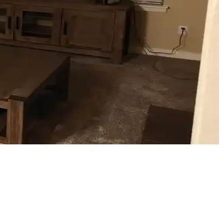
, bambu jaluziler ve dekoratif filmler estetik ve fonksiyonel
r. Doğru renk ve malzeme tercihleri mekana sıcaklık ve uyum katar.
münü önemli ölçüde değiştirir.
 ve fonksiyonellik artırılır.