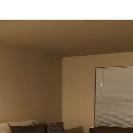
u ve Kahverenginin Mekâna Etkisi
 tonlar doğal sakinlik sunarken, turuncu ve kahverengi sıcaklık katar. K
çenekleri ve Çözümleri
 ve pencere filmleri gibi işlevsel ve estetik perde seçenekleri manzara en
 Mekâna Uyum Sağlama Yöntemleri
k ve dekorasyon uyumu, kişisel tercihlerle dengelenerek yatak odasında
Dekorasyon İpuçlarıyla Atmosferi Yenileme
lya düzenlemeleriyle nasıl geliştirebileceğinizi anlatan kapsamlı öneri
le Jaluzi Seçenekleri