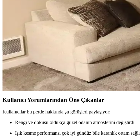
Mutfak pencereleri için perde ve jaluzi seçiminde mevcut pencere durum
çözümler sunar.
Sıcak Tonlu Mekanlarda Perde ve Perde Çubuğu Seçim
Sıcak beyaz duvarlar ve açık kahverengi zeminlerde perde ve perde çu
Ev Dekorasyonunda Küçük Dokunuşlarla Mekanların
Ev dekorasyonunda aydınlatma, halı, sanat eserleri ve mobilya uyumu 
Küçük Oturma Odası Dekorasyonunda Denge ve Katm
Küçük oturma odalarında perde, aydınlatma, mobilya ve dekorasyon seçi
Kullanıcı Yorumlarından Öne Çıkanlar
Kullanıcılar bu perde hakkında şu görüşleri paylaşıyor:
Rengi ve dokusu oldukça güzel odanın atmosferini değiştirdi.
Işık kesme performansı çok iyi gündüz bile karanlık ortam sağlı