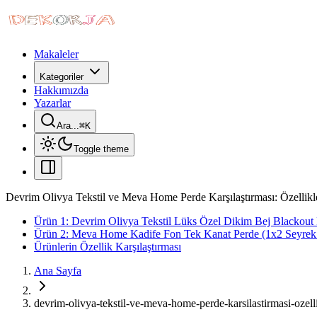
Makaleler
Kategoriler
Hakkımızda
Yazarlar
Ara...
⌘
K
Toggle theme
Devrim Olivya Tekstil ve Meva Home Perde Karşılaştırması: Özellikle
Ürün 1: Devrim Olivya Tekstil Lüks Özel Dikim Bej Blackout 
Ürün 2: Meva Home Kadife Fon Tek Kanat Perde (1x2 Seyrek Pi
Ürünlerin Özellik Karşılaştırması
Ana Sayfa
devrim-olivya-tekstil-ve-meva-home-perde-karsilastirmasi-ozelli