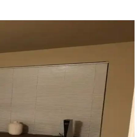
alın keten ve karartma perdeler ışık kontrolünde avantaj sağlar.
gellenmeden ışık kontrolü sağlar.
 estetik ve fonksiyonellik sağlanır.
ler sunulmaktadır. Küçük değişikliklerle mekânda büyük farklar