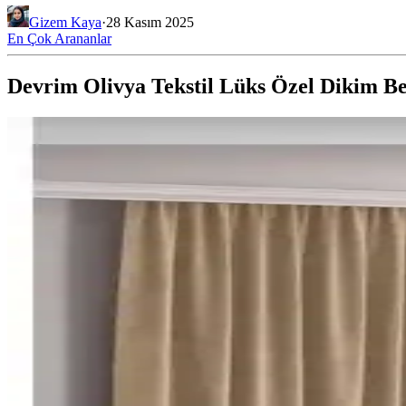
Gizem Kaya
·
28 Kasım 2025
En Çok Arananlar
Devrim Olivya Tekstil Lüks Özel Dikim Be