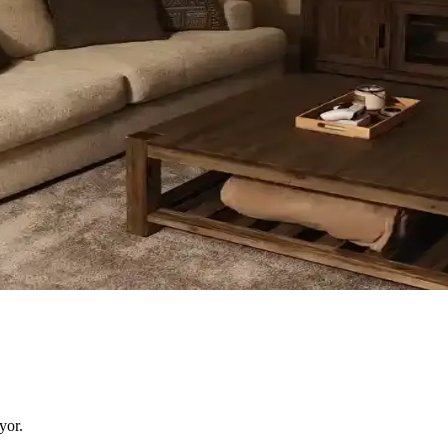
u, kullanım alışkanlıkları ve dekorasyon tarzı önemlidir. Roman storlar
i İçin Estetik ve Fonksiyonel Rehber
buğu seçimi, estetik ve fonksiyonel açıdan mekanın atmosferini belirle
 Kişisel ve Estetik Dönüşümü
gibi küçük ama etkili dokunuşlar, mekanların kişisel ve estetik görünü
anlama Teknikleriyle Alanı Genişletme
mleriyle denge ve katmanlama sağlanarak alan görsel olarak genişletilir
yor.