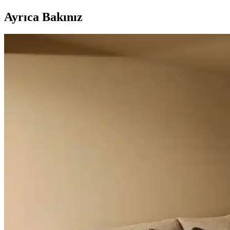
Ayrıca Bakınız
Duvar Rengiyle Uyumlu Perde Seçimi: Yeşil, Turunc
Duvar rengine uyumlu perde seçimi, mekânın atmosferini belirler. Yeşil
Geniş Pencereler İçin Fonksiyonel ve Estetik Perde Se
Geniş pencereler için hücresel stor, iki stor perde kullanımı, rulo stor
Vintage Yatakların Yatak Odası Düzenine Etkisi ve
Vintage yatakların mekâna uyumu, boyut ve yerleşim planlaması ile ren
Odanızı Geliştirmenin Yolları: Perde, Aydınlatma ve 
Odanızın atmosferini perde seçimi, aydınlatma, duvar renkleri ve mobi
yaratabilirsiniz.
Mutfak Pencereleri İçin Estetik ve Fonksiyonel Perde i