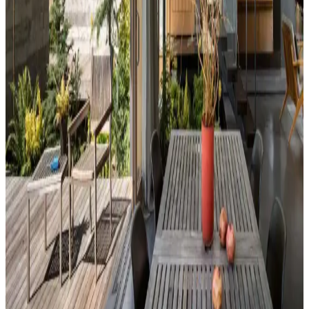
mekanın estetiğini artırır. Kırmızı, kahverengi ve turuncu tonlarıyla
uyumlu renk ve desen önerileri sunulmaktadır.
Ev Dekorasyonunda Denge ve Fonksiyonellik: Renk
Uyumu, Mobilya Yerleşimi ve Estetik İncelemesi
Reddit tartışması üzerinden ev dekorasyonunda renk uyumu,
mobilya yerleşimi ve aksesuar dengesi gibi unsurların yaşam
alanlarının estetik ve fonksiyonelliğini nasıl etkilediği inceleniyor.
Hermes Dekor Ürünleri İncelemesi: Ella'dan
Alışveriş ve Ürün Kalitesi Değerlendirmesi
Ella satıcısından alınan Hermes dekor ürünleri, yüksek deri kalitesi
ve detaylı işçiliğiyle öne çıkıyor. Ürünlerin boyutları beklentileri
aşarken, fiyat ve orijinallik tartışmaları da dikkat çekiyor.
Veranda Dekorasyonunda Bitki Seçimi, Aydınlatma
ve Mobilya Düzenlemeleriyle Estetik İyileştirme
Yöntemleri
Veranda dekorasyonunda bitkiler, halılar, aydınlatma ve mobilyaların
uyumlu kullanımı mekânı daha davetkâr ve fonksiyonel kılar. Doğru