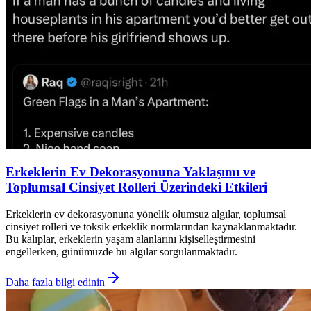
Erkeklerin Ev Dekorasyonuna Yaklaşımı ve
Toplumsal Cinsiyet Rolleri Üzerindeki Etkileri
Erkeklerin ev dekorasyonuna yönelik olumsuz algılar, toplumsal
cinsiyet rolleri ve toksik erkeklik normlarından kaynaklanmaktadır.
Bu kalıplar, erkeklerin yaşam alanlarını kişiselleştirmesini
engellerken, günümüzde bu algılar sorgulanmaktadır.
Daha fazla bilgi edinin