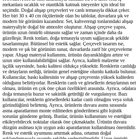
mekanlara sıcaklık ve otantiklik katmak isteyenler için ideal bir
seçimdir. Doğal ahşap çerçeveleri ve canlı temasıyla dikkat çeker.
Her biri 30 x 40 cm ölçülerinde olan bu tablolar, duvarlara şık ve
modern bir görünüm kazandırır. Set, kahverengi tonlarındaki ahşap
materyaliyle doğal bir atmosfer oluşturur. Ahşap çerçeve yapısı,
ürünün uzun ömürlü olmasını sağlar ve zaman içinde daha da
güzelleşir. Renk tonları, doğa temasıyla uyum sağlayacak şekilde
tasarlanmıştır. Bütünsel bir estetik sağlar. Çerçeveli tasarım ise,
modern ve şık bir görünüm sunar, duvarlarda zarif bir çerçeveleme
yapar. Ahşap materyal kullanımı, ürünün dayanıklılığını artırır ve
uzun süre kullanılabilirliğini sağlar. Ayrıca, kaliteli malzeme ve
işçilik sayesinde, baskı kalitesi oldukça yüksektir. Renklerin canlılığı
ve detayların netliği, ürünün genel estetiğine olumlu katkıda bulunur.
Kullanıcılar, baskı kalitesinin ve ahşap çerçevenin yüksek kaliteden
olduğunu belirtiyorlar. Renklerin canlı ve görsellerin detaylarının net
olması, ürünün en çok öne çıkan özellikleri arasında. Ayrıca, odalara
doğa temasıyla huzur ve sakinlik getirdiği de vurgulanıyor. Bazı
kullanıcılar, renklerin görsellerdeki kadar canlı olmağını veya soluk
göründüğünü belirtmiş. Ayrıca, ürünlerin duvara asımı sırasında
asma aparatlarının monte edilmeden gönderilmesi gibi lojistik
sorunlar gündeme gelmiş. Bunlar, ürünün kullanımını ve estetiğini
etkileyebilecek noktalar olarak öne çıkmaktadır. Ürünün duvara
düzgün asılması için uygun askı aparatlarının kullanılması önemlidir.
Renk ve estetik uyumunu artırmak adına, ortamın doğal
ışıklandırmasıyla uyumlu şekilde yerleştirilmelidir. Uzun ömürlü