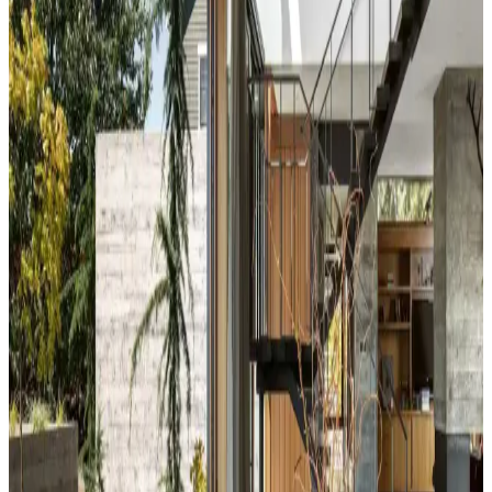
Yeşil tonlar doğal sakinlik sunarken, turuncu ve kahverengi sıcaklık
katar. Kalın keten ve karartma perdeler ışık kontrolünde avantaj
sağlar.
Yatak Odası Duvar Rengi Seçiminde Işık ve
Tonların Önemi ve Etkileri
Yatak odası duvar renginin seçimi, ışık koşulları, zemin ve pencere
yerleşimi gibi faktörlerle uyumlu olmalıdır. Sıcak-soğuk kahverengi
ve yeşil tonları farklı atmosferler yaratır. Renk örnekleri farklı ışık
koşullarında test edilmelidir.
Kahvaltı Köşeleri İçin Sandalye Seçenekleri ve
Dekorasyon İpuçları
Kahvaltı köşelerinde ahşap ve sentetik deri sandalyeler, dayanıklılık
ve temizlik kolaylığı sunar. Minder ve özel tasarım halılarla konfor
ve estetik dengelenir, mekanın atmosferi güçlenir.
Perde Rengine Uyumlu Nevresim Seçimi: Renk ve
Desenlerle Dekorasyonda Denge Sağlama
Perde ve nevresim uyumu, krem ve magnolia tonlarındaki odalarda