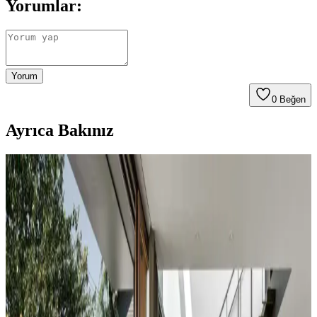
Yorumlar:
Yorum
0
Beğen
Ayrıca Bakınız
Koltuk ve Aksesuar Sandalyelerde Renk Uyumu ve
Dekorasyonda Görsel Denge Sağlama Yöntemleri
Koltuk ve aksesuar sandalyelerde renk uyumsuzluğu görsel rekabete
yol açabilir. Halı, perde, yastık ve mobilya yerleşimi ile renkler
dengelenerek mekanın estetik bütünlüğü sağlanır.
Duvar Rengiyle Uyumlu Perde Seçimi: Yeşil,
Turuncu ve Kahverenginin Mekâna Etkisi
Duvar rengine uyumlu perde seçimi, mekânın atmosferini belirler.