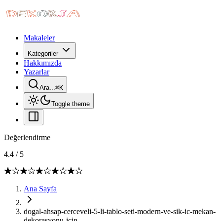
Makaleler
Kategoriler
Hakkımızda
Yazarlar
Ara...
⌘
K
Toggle theme
Değerlendirme
4.4
/
5
Ana Sayfa
dogal-ahsap-cerceveli-5-li-tablo-seti-modern-ve-sik-ic-mekan-
dekorasyonu-icin