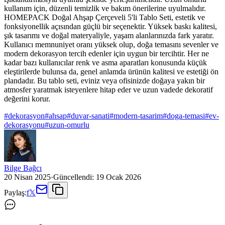
kullanım için, düzenli temizlik ve bakım önerilerine uyulmalıdır.
HOMEPACK Doğal Ahşap Çerçeveli 5'li Tablo Seti, estetik ve
fonksiyonellik açısından güçlü bir seçenektir. Yüksek baskı kalitesi,
şık tasarımı ve doğal materyaliyle, yaşam alanlarınızda fark yaratır.
Kullanıcı memnuniyet oranı yüksek olup, doğa temasını sevenler ve
modern dekorasyon tercih edenler için uygun bir tercihtir. Her ne
kadar bazı kullanıcılar renk ve asma aparatları konusunda küçük
eleştirilerde bulunsa da, genel anlamda ürünün kalitesi ve estetiği ön
plandadır. Bu tablo seti, eviniz veya ofisinizde doğaya yakın bir
atmosfer yaratmak isteyenlere hitap eder ve uzun vadede dekoratif
değerini korur.
#
dekorasyon
#
ahsap
#
duvar-sanati
#
modern-tasarim
#
doga-temasi
#
ev-
dekorasyonu
#
uzun-omurlu
Bilge Bağcı
20 Nisan 2025
·
Güncellendi:
19 Ocak 2026
Paylaş:
f
𝕏