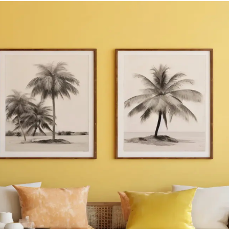
iyonel ve Estetik Çözümler
ı çözümlerle işlevsel ve estetik hale getirilebilir. Depolama entegras
k Şekilde Değerlendirme Yöntemleri
i ve özel mobilyalarla hem fonksiyonel hem estetik hale getirilebilir. Alt
anım Önerileri
alanlarına kadar işlevsel ve estetik düzenlemelerle alanınızı çok yönlü 
yon ve Depolama Çözümleri
un aydınlatma ile hem fonksiyonel hem de estetik hale getirilebilir. Do
 Estetik Tasarım Çözümleri
r perdeler, duvara monte raflar ve bitkilerle estetik ve fonksiyonel çö
ullanımı ve Tasarım Önerileri