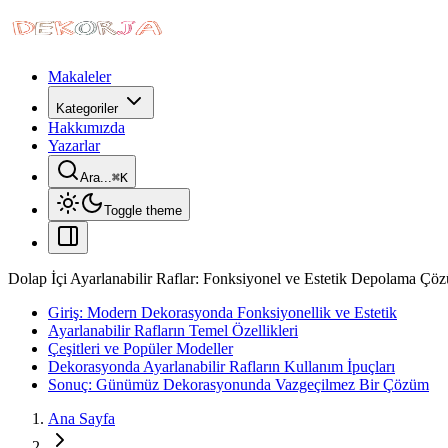
Makaleler
Kategoriler
Hakkımızda
Yazarlar
Ara...
⌘
K
Toggle theme
Dolap İçi Ayarlanabilir Raflar: Fonksiyonel ve Estetik Depolama Çöz
Giriş: Modern Dekorasyonda Fonksiyonellik ve Estetik
Ayarlanabilir Rafların Temel Özellikleri
Çeşitleri ve Popüler Modeller
Dekorasyonda Ayarlanabilir Rafların Kullanım İpuçları
Sonuç: Günümüz Dekorasyonunda Vazgeçilmez Bir Çözüm
Ana Sayfa