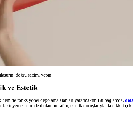
ılaştırın, doğru seçimi yapın.
k ve Estetik
 hem de fonksiyonel depolama alanları yaratmaktır. Bu bağlamda,
dol
k isteyenler için ideal olan bu raflar, estetik duruşlarıyla da dikkat çek