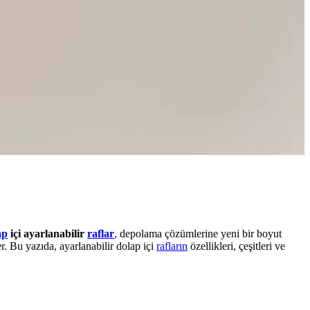
ap
içi ayarlanabilir
raflar
, depolama çözümlerine yeni bir boyut
er. Bu yazıda, ayarlanabilir dolap içi
rafların
özellikleri, çeşitleri ve