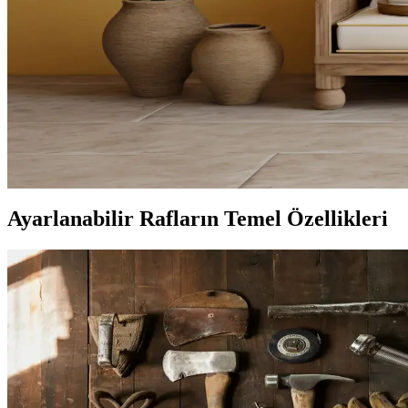
Merdiven üstündeki geniş yüzeyler, güvenlik önlemleri ve doğru tasarım 
Küçük Boşlukların Dekorasyonunda İşlevsel ve Estet
Küçük boşlukların dekorasyonunda ışık durumu, depolama çözümleri ve ki
Ahşap Kirişli Evlerde Sage Green ve Bronz Kulplarl
Ahşap kirişler ve beyaz tezgahların bulunduğu evlerde sage green dol
tamamlanır.
Ayarlanabilir Rafların Temel Özellikleri