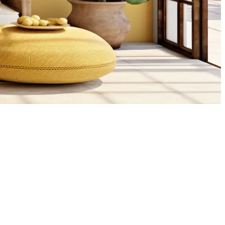
adar çeşitli şekillerde değerlendirilebilir.
el tasarımlarla alanlar fonksiyonel ve estetik hale getirilebilir.
ydınlatma, depolama ve aksesuar seçimleriyle mekanın atmosferi