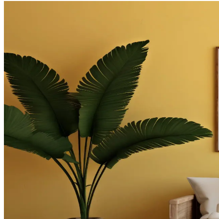
Küçük Yatak Odalarında Alcove Yatak Düzeni: Fonks
Küçük yatak odalarında alcove yatak düzeni, doğru planlama ve yaratıc
Evde Şömine Yanı Boşluklarını Fonksiyonel ve Esteti
Şömine yanındaki boşluklar, raf sistemleri, dekoratif odun düzenlemeler
Balkon ve Teras Alanlarında İşlevsel ve Yaratıcı Kull
Balkon ve teraslarda barbeküden bitkilendirmeye, depolamadan eğlence 
Tuvaletin Üstü İçin Fonksiyonel ve Estetik Dekoras
Tuvaletin üst kısmı, depolama dolapları, raflar, sanat eserleri ve uyg
Yatak Başındaki Çatı Pencereleri İçin Fonksiyonel ve
Yatak başındaki çatı pencereleri için gömme oturma alanları, Roman sto
Merdiven Üstündeki Geniş Düz Yüzeyin Fonksiyonel K