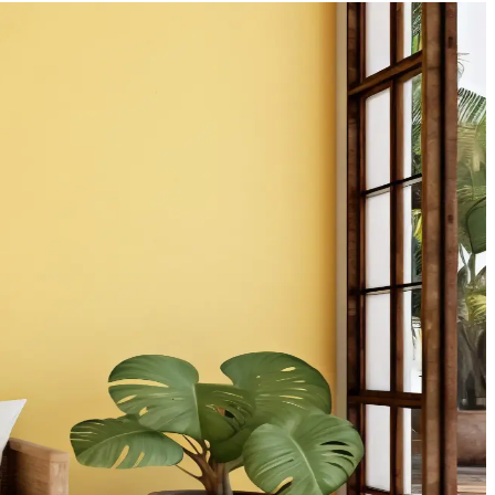
yonu ve uygun dekorasyon önemli rol oynar.
ernatif kullanım önerileri ve dikkat edilmesi gerekenler ele alınmıştır.
kullanabilirsiniz.
ğru malzeme ve renk seçimi mekanın atmosferini dengeler.
zümler sunuluyor. Doğru yerleşimle oda dengeli hale geliyor.