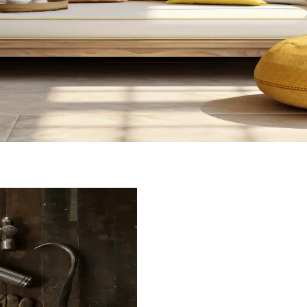
ile bitkilerden depolamaya, sanat eserlerinden evcil hayvan alanlarına k
ik Çözümler
şisel kullanım alanları ön planda. Bitkiler, çok amaçlı mobilyalar ve öz
a Modern Dekorasyon Seçenekleri
aplar ve bronz kulplar, estetik ve fonksiyonel bir dekorasyon sunar. A