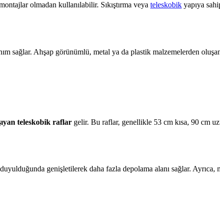
ontajlar olmadan kullanılabilir. Sıkıştırma veya
teleskobik
yapıya sahip
lanım sağlar. Ahşap görünümlü, metal ya da plastik malzemelerden oluşan
şıyan teleskobik raflar
gelir. Bu raflar, genellikle 53 cm kısa, 90 cm u
ç duyulduğunda genişletilerek daha fazla depolama alanı sağlar. Ayrıca, m