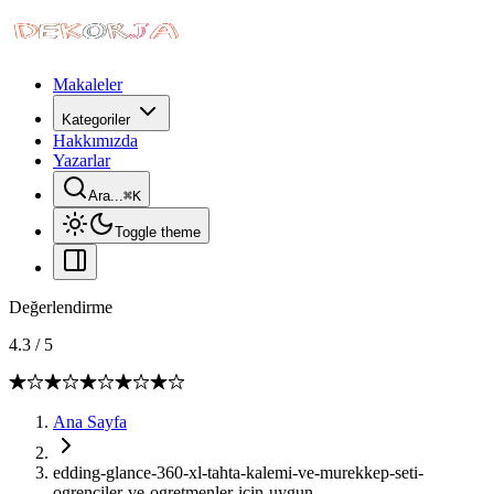
Makaleler
Kategoriler
Hakkımızda
Yazarlar
Ara...
⌘
K
Toggle theme
Değerlendirme
4.3
/
5
Ana Sayfa
edding-glance-360-xl-tahta-kalemi-ve-murekkep-seti-
ogrenciler-ve-ogretmenler-icin-uygun