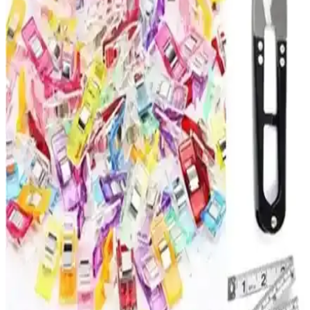
özellikleri, kullanıcı yorumları ve avantajlarıyla hangi setin size
uygun olduğunu keşfedin.
Adel Sakura ve NaSaDAN Pati Silgi
Karşılaştırması: Özellikleri ve Kullanıcı Yorumları
Adel Sakura ve NaSaDAN Pati Silgi'nin özelliklerini, kullanıcı
yorumlarını ve karşılaştırmalarını detaylı inceleyerek, ihtiyaçlarınıza
uygun en iyi silgiyi seçmenize yardımcı oluyoruz.
Palmiye Hobi Sanat ve Wombhobby Neo Felsefe
Sayılarla Boyama Setlerinin Karşılaştırması
İki farklı sayılarla boyama seti olan Palmiye Hobi Sanat ve
Wombhobby Neo Felsefe'nin özellikleri ve kullanıcı yorumlarıyla
detaylı karşılaştırması, sanatsal becerilerin geliştirilmesine ve stres
atmaya yönelik avantajları anlatılıyor.
Palmiye Hobi Sanat ve Tabdiko Sayılarla Boyama
Setleri Karşılaştırması ve Özellikleri
İki popüler sayılarla boyama setinin detaylı karşılaştırması, içerikleri
ve kullanıcı yorumlarıyla en iyi seçimi yapmanızı sağlar.