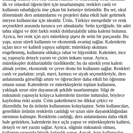
ilk ve ortaokul öğrencileri için tasarlanmıştır, renkleri canlı ve
kullanım rahatlığıyla öne çıkan bir kırtasiye ürünüdür. Bu set, okul
döneminde ders anlatımlarını ve projeleri daha etkili hale getirmek
isteyen kullanıcılar için idealdir. Ürün, Türkiye menşeilidir ve renk
seçenekleri arasında turuncu yer almaktadır. Setin içeriğinde, bir adet
tahta silgisi ve dört farklı renkli doldurulabilir tahta kalemi bulunur.
Ayrıca, her renk için ayrı mürekkep şişesi de setin bir parçasıdır. Bu
yapı, uzun süreli kullanım ve ekonomik avantaj sağlar. Kalemlerin
uçları ince ve kaliteli yapıya sahiptir; mürekkep akıtması
engellenmiş, kullanımı oldukça rahat ve hijyeniktir. Kalemler, ince
uç yapısıyla detaylı yazım ve çizim imkanı sunar. Ayrıca,
mürekkepler doldurulabilir özelliktedir; bu da sürekli yeni kalem
almak yerine, ekonomik ve çevre dostu bir kullanım sağlar. Renkleri
canlı ve parlaktır; yeşil, mavi, kırmızı ve siyah seçenekleriyle, ders
anlatımında görselliği artırır ve öğrencilere daha etkili bir öğrenme
ortamı sunar. Kalemlerin ve mürekkeplerin toplam kullanımı,
yaklaşık uzun süre dayanacak şekilde tasarlanmıştır. Silgi de
mıknatıslı yapısıyla kolayca kalemlerin üzerine tutturulur, böylece
kaybolma riski azalır. Ürün paketlemesi ise dikkat çekici ve
düzenlidir, bu da ürünün kullanımını kolaylaştırır. Setin kullanıcıları,
genellikle ürünün renklerin canlılığı ve uzun süre dayanıklılığından
memnun kalmıştır. Renklerin canlılığı, ders anlatımlarını daha etkili
hale getirirken, kalemlerin ince uçlu yapısı ve mürekkeplerin kalitesi,
detaylı ve net yazım sağlar. Ayrıca, silginin mıknatıslı olması,
kullanım sırasında büyük kolaylık sunar. Ancak, bazı kullanıcılar,