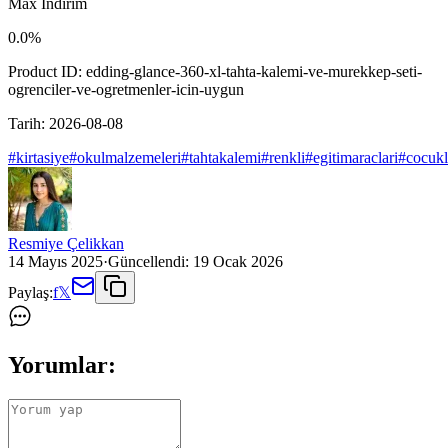
Max İndirim
0.0
%
Product ID:
edding-glance-360-xl-tahta-kalemi-ve-murekkep-seti-
ogrenciler-ve-ogretmenler-icin-uygun
Tarih:
2026-08-08
#
kirtasiye
#
okulmalzemeleri
#
tahtakalemi
#
renkli
#
egitimaraclari
#
cocukl
Resmiye Çelikkan
14 Mayıs 2025
·
Güncellendi:
19 Ocak 2026
Paylaş:
f
𝕏
Yorumlar: