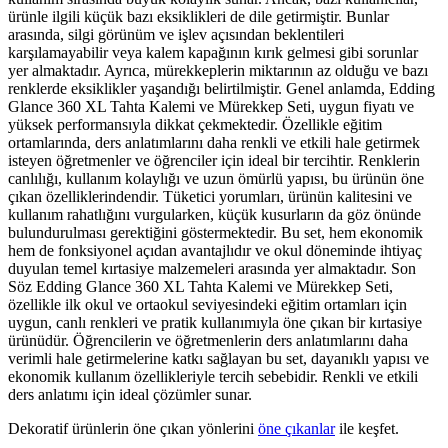
ürünle ilgili küçük bazı eksiklikleri de dile getirmiştir. Bunlar
arasında, silgi görünüm ve işlev açısından beklentileri
karşılamayabilir veya kalem kapağının kırık gelmesi gibi sorunlar
yer almaktadır. Ayrıca, mürekkeplerin miktarının az olduğu ve bazı
renklerde eksiklikler yaşandığı belirtilmiştir. Genel anlamda, Edding
Glance 360 XL Tahta Kalemi ve Mürekkep Seti, uygun fiyatı ve
yüksek performansıyla dikkat çekmektedir. Özellikle eğitim
ortamlarında, ders anlatımlarını daha renkli ve etkili hale getirmek
isteyen öğretmenler ve öğrenciler için ideal bir tercihtir. Renklerin
canlılığı, kullanım kolaylığı ve uzun ömürlü yapısı, bu ürünün öne
çıkan özelliklerindendir. Tüketici yorumları, ürünün kalitesini ve
kullanım rahatlığını vurgularken, küçük kusurların da göz önünde
bulundurulması gerektiğini göstermektedir. Bu set, hem ekonomik
hem de fonksiyonel açıdan avantajlıdır ve okul döneminde ihtiyaç
duyulan temel kırtasiye malzemeleri arasında yer almaktadır. Son
Söz Edding Glance 360 XL Tahta Kalemi ve Mürekkep Seti,
özellikle ilk okul ve ortaokul seviyesindeki eğitim ortamları için
uygun, canlı renkleri ve pratik kullanımıyla öne çıkan bir kırtasiye
ürünüdür. Öğrencilerin ve öğretmenlerin ders anlatımlarını daha
verimli hale getirmelerine katkı sağlayan bu set, dayanıklı yapısı ve
ekonomik kullanım özellikleriyle tercih sebebidir. Renkli ve etkili
ders anlatımı için ideal çözümler sunar.
Dekoratif ürünlerin öne çıkan yönlerini
öne çıkanlar
ile keşfet.