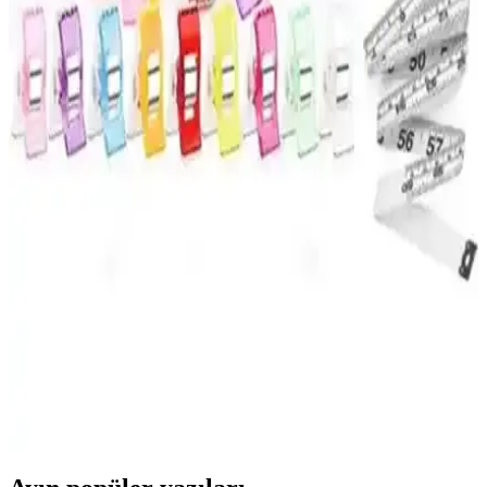
Umix Telli Plastik Dosya Mavi 50'li Set Ofis ve Okul
Kullanımı İçin Uygun
Umix markasının 50'li mavi telli plastik dosyası, dayanıklılığı ve
kullanım kolaylığıyla ofis ve okul ihtiyaçlarına ideal çözümler sunar.
Kaliteli malzeme ve pratik tasarımıyla düzen sağlar.
Yılbaşı Kartpostal Setleri Karşılaştırması: Bimotif ve
Mia Pera Ürün Analizi
İki popüler yılbaşı kartpostal seti olan Bimotif ve Mia Pera’nın
özellikleri, kullanıcı yorumları ve karşılaştırmasıyla yılbaşı süsleri ve
hediye seçenekleri hakkında detaylı bilgi edinin.
TıkTık AL Kumaş Mandalı ve Aksesuarlar Seti:
Çok Yönlü ve Dayanıklı Çözüm
Kumaş tutturma, el işleri ve organizasyon için ideal olan bu set,
renkli klipsler, iplik temizleme makası ve mezura içerir, kullanışlı ve
dayanıklı tasarımıyla projelerinize değer katar.