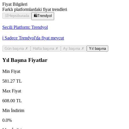
Fiyat Bilgileri
Farklı platformlardaki fiyat trendleri
🛒
Hepsiburada
🛍️
Trendyol
Seçili Platform:
Trendyol
ℹ️ Sadece Trendyol'da fiyat mevcut
Gün başına
✗
Hafta başına
✗
Ay başına
✗
Yıl başına
Yıl Başına Fiyatlar
Min Fiyat
581.27
TL
Max Fiyat
608.00
TL
Min İndirim
0.0
%