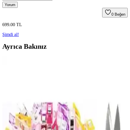
Yorum
0
Beğen
699
.00
TL
Şimdi al!
Ayrıca Bakınız
ColorTouch Ajanda ve LiyaCraft Vintage Sticker
Setleri Karşılaştırması
ColorTouch ve LiyaCraft sticker setleri, farklı tasarım ve kullanım
özellikleriyle ajanda ve projelerinize kişisel dokunuşlar katıyor.
Hangi ürün sizin ihtiyaçlarınıza uygun? İşte detaylar.
Palmiye Hobi Sanat Kırtasiye Sayılarla Boyama
Setleri Karşılaştırması ve Detaylı İnceleme
Palmiye Hobi Sanat kırtasiye'nin Kayık ve Sahil Kasabası temalı
sayılarla boyama setleri detaylı karşılaştırması. Her iki ürünün