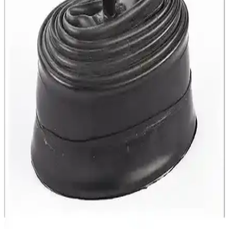
Balata Padleri Farklı Ebat Seçenekleriyle Güvenli
Sürüş
Epic Fonte 004, yüksek dayanıklılık ve uyumluluk sunan hidrolik ve
mekanik fren balata padleri, çeşitli ebatlarda ve sınırlı stokla, güvenli
ve güçlü frenleme sağlar.
Impact Epic Impact Tail Çamurluk Seti 26-29 inç
bisikletler için dayanıklı ve kolay montajlı
Impact markasının Epic Impact Tail Çamurluk Seti, 26-29 inç
tekerlekler için dayanıklı, hafif ve kolay takılabilen tasarımı ile
bisiklet korumasını sağlar.
HSGL Geniş Yaylı Soft Bisiklet Selesi: Konfor ve
Dayanıklılık Sunan Ergonomik Tasarım
HSGL geniş yaylı soft bisiklet selesi, yüksek konfor ve dayanıklılık
sağlar, kolay montaj ve ergonomik tasarımıyla uzun sürüşlerde bile
rahatlık sunar.
Shimano FC-TY501 Siyah Aynakol 6/7/8 Vites
Dayanıklı ve Hafif Bisiklet Parçası