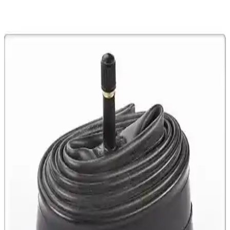
Çok Yönlü Model
Kldoro KD-126, dayanıklı çelik kadrosu ve 21 vites seçeneğiyle
şehir içi ve doğa sporları için ideal, uygun fiyatlı çok yönlü dağ
bisikleti.
Peak Bisiklet Sehpa Yan Orta Ayaklık Park Ayağı
İncelemesi ve Kullanıcı Yorumları
Peak markasının alüminyum bisiklet ayaklığı, ayarlanabilirliği ve şık
tasarımıyla farklı jant ölçülerine uyum sağlar. Kullanıcılar, hafif ve
dayanıklı yapısını beğeniyor, bazı teknik sorunlar yaşanabilir.
Epic Fonte 004 Hidrolik Mekanik Bisiklet Fren
Balata Padleri Farklı Ebat Seçenekleriyle Güvenli
Sürüş
Epic Fonte 004, yüksek dayanıklılık ve uyumluluk sunan hidrolik ve
mekanik fren balata padleri, çeşitli ebatlarda ve sınırlı stokla, güvenli
ve güçlü frenleme sağlar.
Impact Epic Impact Tail Çamurluk Seti 26-29 inç
bisikletler için dayanıklı ve kolay montajlı