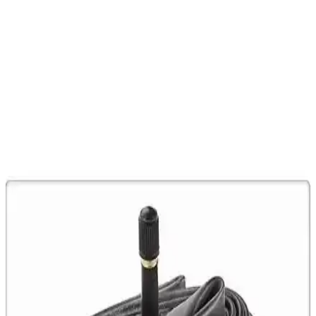
UGR Plastik Bisiklet Pedal Seti: Dayanıklı ve
Ekonomik Seçenekler Hakkında Bilgi
UGR plastik bisiklet pedal seti, hafif ve dayanıklı malzemesiyle
uygun fiyatlı bir seçenek sunar. Ancak küçük boyutları ve malzeme
kalitesi kullanıcı yorumlarında eleştirilmiştir.
Kldoro KD-126 Dağ ve Şehir Bisikleti: Dayanıklı ve
Çok Yönlü Model
Kldoro KD-126, dayanıklı çelik kadrosu ve 21 vites seçeneğiyle
şehir içi ve doğa sporları için ideal, uygun fiyatlı çok yönlü dağ
bisikleti.
Peak Bisiklet Sehpa Yan Orta Ayaklık Park Ayağı
İncelemesi ve Kullanıcı Yorumları
Peak markasının alüminyum bisiklet ayaklığı, ayarlanabilirliği ve şık
tasarımıyla farklı jant ölçülerine uyum sağlar. Kullanıcılar, hafif ve
dayanıklı yapısını beğeniyor, bazı teknik sorunlar yaşanabilir.
Epic Fonte 004 Hidrolik Mekanik Bisiklet Fren