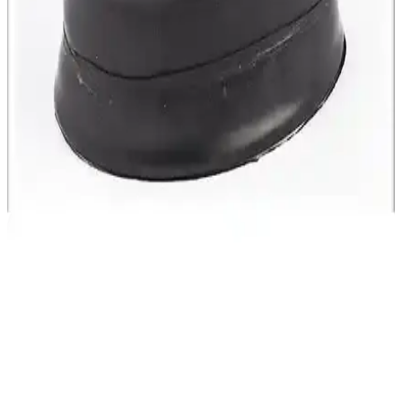
Impact markasının Epic Impact Tail Çamurluk Seti, 26-29 inç
tekerlekler için dayanıklı, hafif ve kolay takılabilen tasarımı ile
bisiklet korumasını sağlar.
HSGL Geniş Yaylı Soft Bisiklet Selesi: Konfor ve
Dayanıklılık Sunan Ergonomik Tasarım
HSGL geniş yaylı soft bisiklet selesi, yüksek konfor ve dayanıklılık
sağlar, kolay montaj ve ergonomik tasarımıyla uzun sürüşlerde bile
rahatlık sunar.
Shimano FC-TY501 Siyah Aynakol 6/7/8 Vites
Dayanıklı ve Hafif Bisiklet Parçası
Shimano FC-TY501 aynakol, hafif alüminyum gövdesi, çelik
dişlileri ve zincir koruma özelliğiyle dayanıklılık ve performansı bir
arada sunar, şehir içi ve hafif arazi sürüşleri için ideal bir seçimdir.
Ornate Leo 26x1.75 AV 48 mm İç Lastik: Dayanıklı
ve Performanslı Bisiklet Yedek Parçası
Ornate Leo 26x1.75 AV 48 mm iç lastik, dayanıklılığı ve yüksek
performansıyla öne çıkan, kolay montaj ve uzun ömürlü kullanım