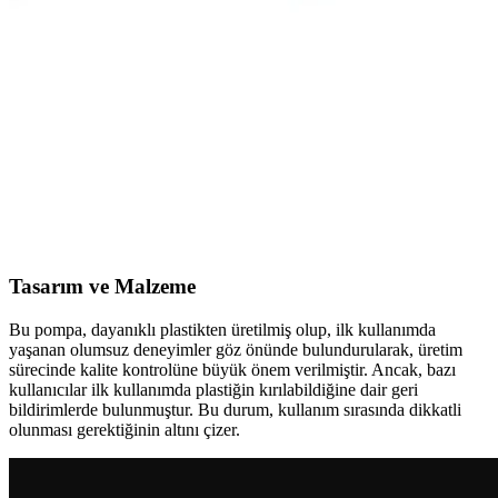
Shimano FC-TY501 aynakol, hafif alüminyum gövdesi, çelik
dişlileri ve zincir koruma özelliğiyle dayanıklılık ve performansı bir
arada sunar, şehir içi ve hafif arazi sürüşleri için ideal bir seçimdir.
Ornate Leo 26x1.75 AV 48 mm İç Lastik: Dayanıklı
ve Performanslı Bisiklet Yedek Parçası
Ornate Leo 26x1.75 AV 48 mm iç lastik, dayanıklılığı ve yüksek
performansıyla öne çıkan, kolay montaj ve uzun ömürlü kullanım
sağlar. Bisikletinizin verimini artırır.
Tasarım ve Malzeme
Bu pompa, dayanıklı plastikten üretilmiş olup, ilk kullanımda
yaşanan olumsuz deneyimler göz önünde bulundurularak, üretim
sürecinde kalite kontrolüne büyük önem verilmiştir. Ancak, bazı
kullanıcılar ilk kullanımda plastiğin kırılabildiğine dair geri
bildirimlerde bulunmuştur. Bu durum, kullanım sırasında dikkatli
olunması gerektiğinin altını çizer.