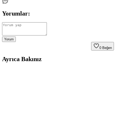
Yorumlar:
Yorum
0
Beğen
Ayrıca Bakınız
UGR Plastik Bisiklet Pedal Seti: Dayanıklı ve
Ekonomik Seçenekler Hakkında Bilgi
UGR plastik bisiklet pedal seti, hafif ve dayanıklı malzemesiyle
uygun fiyatlı bir seçenek sunar. Ancak küçük boyutları ve malzeme
kalitesi kullanıcı yorumlarında eleştirilmiştir.
Kldoro KD-126 Dağ ve Şehir Bisikleti: Dayanıklı ve