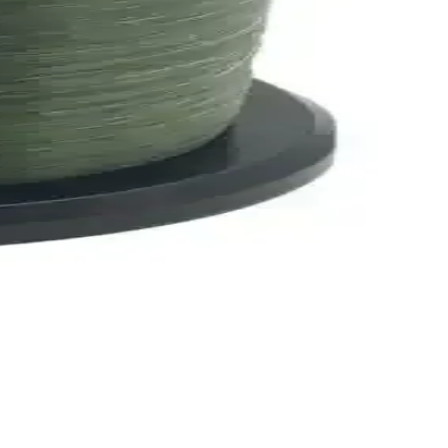
kıyor. Her iki ürün de yüksek kullanıcı puanlarıyla dikkat çekiyor.
 içeriği ve okuyucu değerlendirmeleriyle detaylı bilgi.
ıyla, balık avında en uygun seçim yapmanıza yardımcı oluyoruz.
lığı gibi özellikleriyle hangi ürünün sizin için daha uygun olduğunu