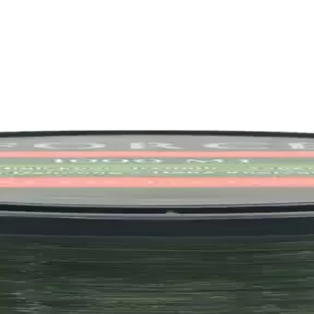
Yemleme Çözümü
çeker, kullanımı kolay ve çevre dostudur. Balık tutma deneyiminizi geliş
nın Sırları
 ve pratik bu seti hemen keşfedin!','synopsis':'İkado 165CM Junior Olta
çılık Yardımcısı
ı malzemeleri ve ergonomik tasarımıyla balıkçılıkta büyük kolaylık sağlar
-X4 Misina Karşılaştırması
umları ve performanslarıyla karşılaştırıyoruz. Hangi ürün sizin ihtiya