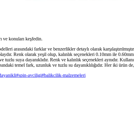
ı ve konuları keşfedin.
rasındaki farklar ve benzerlikler detaylı olarak karşılaştırılmıştır. B
aydır. Renk olarak yeşil olup, kalınlık seçenekleri 0.10mm ile 0.60mm a
e tuzlu suya dayanıklıdır. Renk ve kalınlık seçenekleri aynıdır. Kullan
aki temel fark, uzunluk ve tuzlu su dayanıklılığıdır. Her iki ürün de, ba
dayanikli
#
spin-avciligi
#
balikcilik-malzemeleri