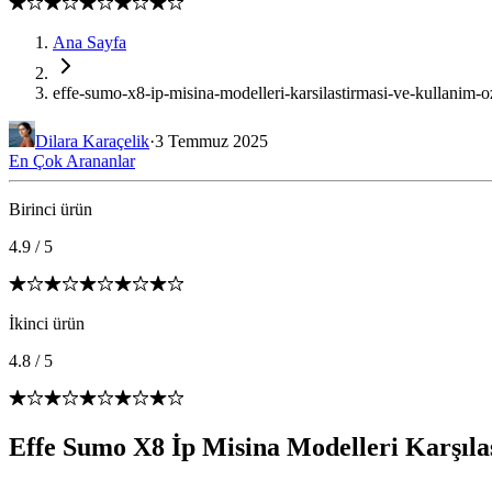
Ana Sayfa
effe-sumo-x8-ip-misina-modelleri-karsilastirmasi-ve-kullanim-oz
Dilara Karaçelik
·
3 Temmuz 2025
En Çok Arananlar
Birinci ürün
4.9
/
5
İkinci ürün
4.8
/
5
Effe Sumo X8 İp Misina Modelleri Karşılaş