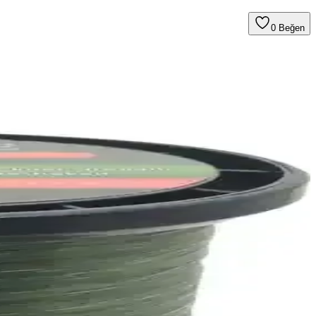
0
Beğen
tiren yenilikçi bir ürün.
 Seti, çocuklar ve yeni balıkç
, taşımayı ve kullanımı pratik hale getirir.
çlarınıza daha uygun olduğunu göstermek için detaylı analiz sunuyoruz.