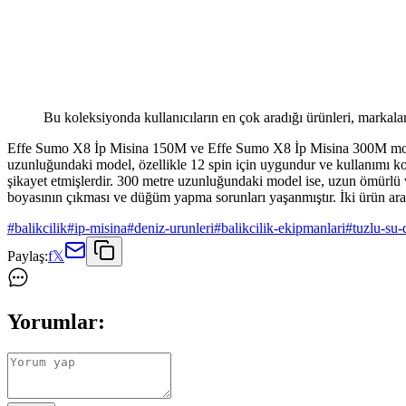
Bu koleksiyonda kullanıcıların en çok aradığı ürünleri, markalar
Effe Sumo X8 İp Misina 150M ve Effe Sumo X8 İp Misina 300M modelleri a
uzunluğundaki model, özellikle 12 spin için uygundur ve kullanımı kol
şikayet etmişlerdir. 300 metre uzunluğundaki model ise, uzun ömürlü v
boyasının çıkması ve düğüm yapma sorunları yaşanmıştır. İki ürün arasınd
#
balikcilik
#
ip-misina
#
deniz-urunleri
#
balikcilik-ekipmanlari
#
tuzlu-su-
Paylaş:
f
𝕏
Yorumlar: