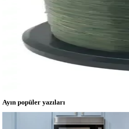
Polly Boot Galaxy Vega 04 ve Koyu Haki Uzun Bot Mo
Polly Boot Galaxy Vega 04 ve Koyu Haki uzun bot modelleri, farklı sek
Ernest Hemingway’in Yaşlı Adam ve Deniz Eseri Üzer
Hemingway’in Nobel ödüllü eseri Yaşlı Adam ve Deniz’in temaları, kara
Fujin Venom 120SW ve Kendo Seabass Minnow Maket
İki popüler maket balık olan Fujin Venom 120SW ve Kendo Seabass Mi
Effe Force ve Okuma Carp Serisi Misinaların Detaylı
Balık avı ekipmanları arasında popüler olan Effe Force ve Okuma Carp 
keşfedin.
Ayın popüler yazıları