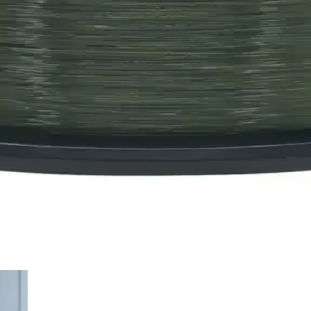
dellerinin Karşılaştırması
törlerde kullanım için uygun, dayanıklı ve konforlu tasarımlarla öne çı
ine Kapsamlı Bir İnceleme ve Analiz
kterleri ve edebi değeri üzerine kapsamlı bir inceleme, Türkçe baskısı,
 Balık Karşılaştırması
nnow'un özellikleri, kullanıcı yorumları ve performans karşılaştırmas
 Karşılaştırması ve En Uygun Seçenekler
misinalarını karşılaştırıyoruz. Uzunluk, dayanıklılık ve kullanım kolay