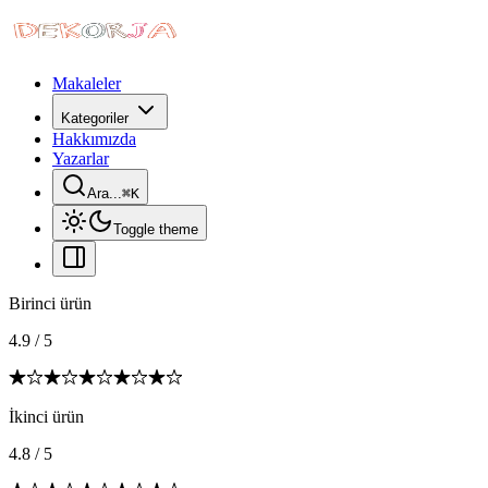
Makaleler
Kategoriler
Hakkımızda
Yazarlar
Ara...
⌘
K
Toggle theme
Birinci ürün
4.9
/
5
İkinci ürün
4.8
/
5