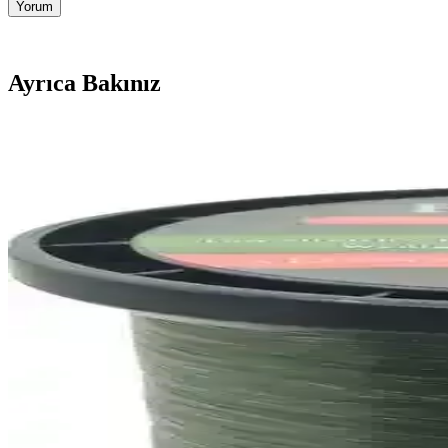
Yorum
Ayrıca Bakınız
Effe Hazır Yemlik: Balıkçılıkta Etkili ve Yenilikçi 
Effe Hazır Yemlik, koku yayma ve çeşitli yemlerle balıkların dikkatini 
2025'te İkado 165CM Junior Olta Seti ile Balık Tutma
İkado 165CM Junior Olta Seti ile balık tutmayı öğrenin. Uygun fiyatlı
Sasa Balıkçı Pensesi Kılıflı: Dayanıklı ve Pratik Balık
Balık tutkunları için tasarlanmış Sasa Balıkçı Pensesi Kılıflı, dayanıkl
Balıkçılıkta Kullanılan Mercan Pe Örgü ve Okuma Ft
Mercan Pe Örgü ve Okuma Ft-X4 misinalarını özellikleri, kullanıcı yor