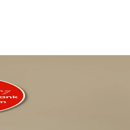
ve Piyasadaki Durumu
sek kargo ücretleri ve sınırlı stok nedeniyle orijinal ürün erişimi zorlaş
ri Karşılaştırması
likleriyle ajanda ve projelerinize kişisel dokunuşlar katıyor. Hangi ürün 
k Bir Arada
onuna sıcaklık katar, farklı modeller ve tasarımlarla kişiselleştirilebilir