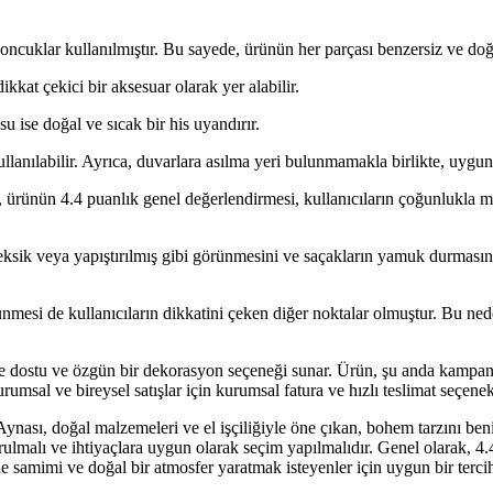
boncuklar kullanılmıştır. Bu sayede, ürünün her parçası benzersiz ve doğa
kkat çekici bir aksesuar olarak yer alabilir.
su ise doğal ve sıcak bir his uyandırır.
ullanılabilir. Ayrıca, duvarlara asılma yeri bulunmamakla birlikte, uygun 
da, ürünün 4.4 puanlık genel değerlendirmesi, kullanıcıların çoğunlukla
sik veya yapıştırılmış gibi görünmesini ve saçakların yamuk durmasını bel
esi de kullanıcıların dikkatini çeken diğer noktalar olmuştur. Bu ned
e dostu ve özgün bir dekorasyon seçeneği sunar. Ürün, şu anda kampanya f
. Kurumsal ve bireysel satışlar için kurumsal fatura ve hızlı teslimat seçene
ası, doğal malzemeleri ve el işçiliğiyle öne çıkan, bohem tarzını beni
durulmalı ve ihtiyaçlara uygun olarak seçim yapılmalıdır. Genel olarak, 
de samimi ve doğal bir atmosfer yaratmak isteyenler için uygun bir terci