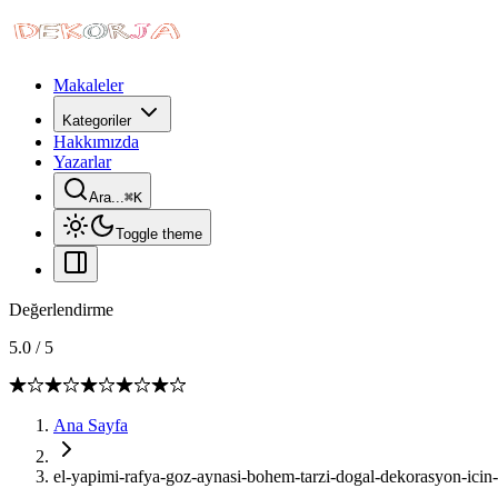
Makaleler
Kategoriler
Hakkımızda
Yazarlar
Ara...
⌘
K
Toggle theme
Değerlendirme
5.0
/
5
Ana Sayfa
el-yapimi-rafya-goz-aynasi-bohem-tarzi-dogal-dekorasyon-icin