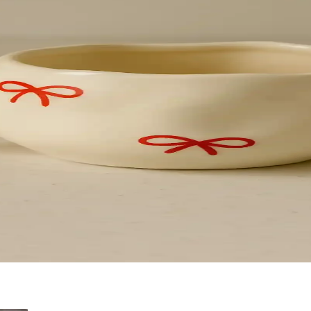
ek Süsü Karşılaştırması
ome Melek Süsü'nün özellikleri, kullanıcı yorumları ve kullanım alanla
 Süsü Dekorasyonu
uvar süsü, doğal ve şık görünüm sağlar, mekanlara ferahlık ve sıcaklık 
 İşlevselliğin Buluşması
ev dekorasyonuna şıklık katıyor. Çok yönlü kullanımıyla fonksiyonel ve
Dayanıklı Tasarım
arımı ve sıcak tutma özelliğiyle öne çıkar, günlük kullanım ve hediye se
rn ve geleneksel tasarım ile Türkiye üretimi
n birleşimiyle tasarlandı. Canlı kırmızı baskı ve büyük boyuyla günlük i