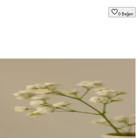
0
Beğen
ırken, replikalar alternatif oluşturuyor.
sizin ihtiyaçlarınıza uygun? İşte detaylar.
.