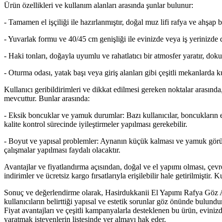
Ürün özellikleri ve kullanım alanları arasında şunlar bulunur:
- Tamamen el işçiliği ile hazırlanmıştır, doğal muz lifi rafya ve ahşap 
- Yuvarlak formu ve 40/45 cm genişliği ile evinizde veya iş yerinizde di
- Haki tonları, doğayla uyumlu ve rahatlatıcı bir atmosfer yaratır, doku
- Oturma odası, yatak başı veya giriş alanları gibi çeşitli mekanlarda k
Kullanıcı geribildirimleri ve dikkat edilmesi gereken noktalar arasın
mevcuttur. Bunlar arasında:
- Eksik boncuklar ve yamuk durumlar: Bazı kullanıcılar, boncukların ek
kalite kontrol sürecinde iyileştirmeler yapılması gerekebilir.
- Boyut ve yapısal problemler: Aynanın küçük kalması ve yamuk görünm
çalışmalar yapılması faydalı olacaktır.
Avantajlar ve fiyatlandırma açısından, doğal ve el yapımı olması, çevr
indirimler ve ücretsiz kargo fırsatlarıyla erişilebilir hale getirilmiştir
Sonuç ve değerlendirme olarak, Hasirdukkanii El Yapımı Rafya Göz Ayn
kullanıcıların belirttiği yapısal ve estetik sorunlar göz önünde bulun
Fiyat avantajları ve çeşitli kampanyalarla desteklenen bu ürün, eviniz
yaratmak isteyenlerin listesinde yer almayı hak eder.