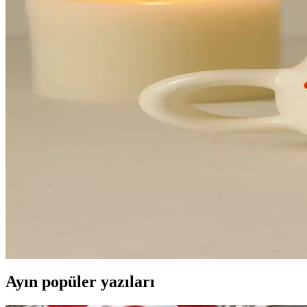
Bimotif Kardan Adam ve Emtory Home Makrome Mel
İki popüler yılbaşı süsü olan Bimotif Kardan Adam ve Emtory Home Makr
Bohem Tarzında Doğal Malzemeli Üç Parçalı Duvar
El yapımı hasır malzeme ve aynalı tasarımıyla bohem tarzını yansıtan d
Modern Dalga Desenli El Yapımı Beton Kase Estetik ve
El yapımı beton kase, dayanıklı malzemesi ve modern dalga deseniyle 
El Yapımı Seramik Kupa Yılbaşı Temasıyla Zarif ve 
Yüksek kaliteli el yapımı seramik kupa, yılbaşı temasıyla benzersiz tas
El yapımı seramik kupa büyük boy kırmızı baskı mode
350 ml hacimli, el yapımı seramik kupa, modern ve geleneksel motifleri
Ayın popüler yazıları