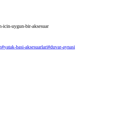
n-icin-uygun-bir-aksesuar
n
#
yatak-basi-aksesuarlari
#
duvar-aynasi