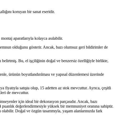
llığını koruyan bir sanat eseridir.
montaj aparatlarıyla kolayca asılabilir.
 memnun olduğunu gösterir. Ancak, bazı olumsuz geri bildirimler de
irtmiş. Bu, el işçiliğinin doğal ve benzersiz özelliğiyle birlikte,
enle, ürünün boyutlandırılması ve yapısal düzenlemesi üzerinde
iyatıyla satışta olup, 15 adetten az stok mevcuttur. Ayrıca, çeşitli
kleri de mevcuttur.
mseyenler için ideal bir dekorasyon parçasıdır. Ancak, bazı
4.4 puanlık değerlendirmesiyle yüksek bir memnuniyet oranına sahiptir.
h olabilir. Doğal ve özgün tasarımıyla, yaşam alanlarınızda fark