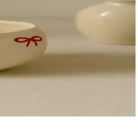
rı detaylı şekilde karşılaştırılıyor.
katarken, fonksiyonel özellikleriyle dikkat çeker.
 estetik bir seçenek sunar.
çenekleri için ideal.
çecek ihtiyaçlarını karşılar.