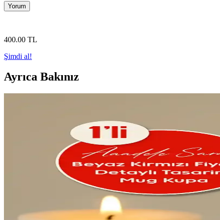
Yorum
400
.00
TL
Şimdi al!
Ayrıca Bakınız
WC iPod Aynası: El Yapımı Tasarım, Üretim Süreci 
WC iPod aynası, el yapımı ve özel üretim tasarımıyla dikkat çekiyor. Yük
ColorTouch Ajanda ve LiyaCraft Vintage Sticker Setle
ColorTouch ve LiyaCraft sticker setleri, farklı tasarım ve kullanım özel
Ahşap Dekoratif Tepsi: Doğal Şıklık ve Fonksiyonelli
Doğal ahşap tepsiler, estetik ve fonksiyonel kullanım sağlar, ev dekorasy