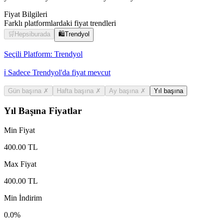
Fiyat Bilgileri
Farklı platformlardaki fiyat trendleri
🛒
Hepsiburada
🛍️
Trendyol
Seçili Platform:
Trendyol
ℹ️ Sadece Trendyol'da fiyat mevcut
Gün başına
✗
Hafta başına
✗
Ay başına
✗
Yıl başına
Yıl Başına Fiyatlar
Min Fiyat
400.00
TL
Max Fiyat
400.00
TL
Min İndirim
0.0
%