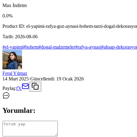
Max İndirim
0.0
%
Product ID:
el-yapimi-rafya-goz-aynasi-bohem-tarzi-dogal-dekorasyo
Tarih:
2026-08-06
#
el-yapimi
#
bohem
#
dogal-malzemeler
#
rafya-aynasi
#
ahsap-dekorasyo
Feral Yılmaz
14 Mart 2025
·
Güncellendi:
19 Ocak 2026
Paylaş:
f
𝕏
Yorumlar: