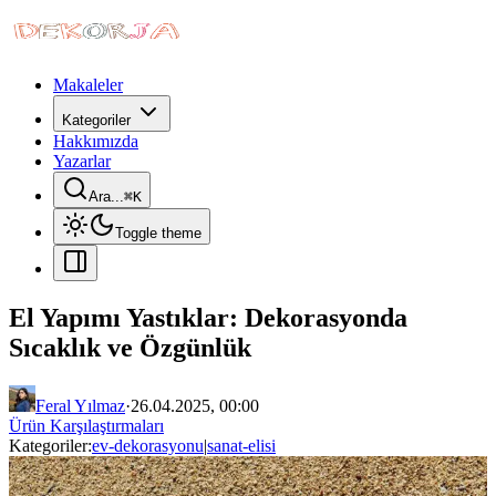
Makaleler
Kategoriler
Hakkımızda
Yazarlar
Ara...
⌘
K
Toggle theme
El Yapımı Yastıklar: Dekorasyonda
Sıcaklık ve Özgünlük
Feral Yılmaz
·
26.04.2025, 00:00
Ürün Karşılaştırmaları
Kategoriler:
ev-dekorasyonu
|
sanat-elisi