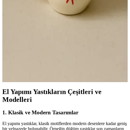
El Yapımı Seramik Kupa Yılbaşı Temasıyla Zarif ve
Dayanıklı Tasarım
Yüksek kaliteli el yapımı seramik kupa, yılbaşı temasıyla benzersiz
tasarımı ve sıcak tutma özelliğiyle öne çıkar, günlük kullanım ve
hediye seçenekleri için ideal.
El yapımı seramik kupa büyük boy kırmızı baskı
modern ve geleneksel tasarım ile Türkiye üretimi
350 ml hacimli, el yapımı seramik kupa, modern ve geleneksel
motiflerin birleşimiyle tasarlandı. Canlı kırmızı baskı ve büyük
boyuyla günlük içecek ihtiyaçlarını karşılar.
El Yapımı Yastıkların Çeşitleri ve
Modelleri
1. Klasik ve Modern Tasarımlar
El yapımı yastıklar, klasik motiflerden modern desenlere kadar geniş
bir yelpazede bulunabilir. Örneğin düğüm yastıklar son zamanların