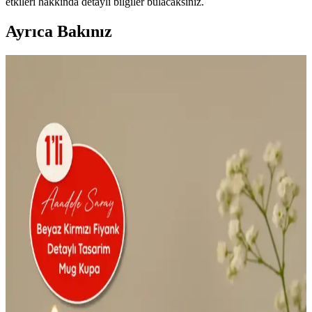
etkileri hakkında detaylı bilgiler bulacaksınız.
Ayrıca Bakınız
WC iPod Aynası: El Yapımı Tasarım, Üretim Süreci
ve Piyasadaki Durumu
WC iPod aynası, el yapımı ve özel üretim tasarımıyla dikkat çekiyor.
Yüksek kargo ücretleri ve sınırlı stok nedeniyle orijinal ürün erişimi
zorlaşırken, replikalar alternatif oluşturuyor.
ColorTouch Ajanda ve LiyaCraft Vintage Sticker
Setleri Karşılaştırması
ColorTouch ve LiyaCraft sticker setleri, farklı tasarım ve kullanım
özellikleriyle ajanda ve projelerinize kişisel dokunuşlar katıyor.
Hangi ürün sizin ihtiyaçlarınıza uygun? İşte detaylar.
Ahşap Dekoratif Tepsi: Doğal Şıklık ve
Fonksiyonellik Bir Arada
Doğal ahşap tepsiler, estetik ve fonksiyonel kullanım sağlar, ev