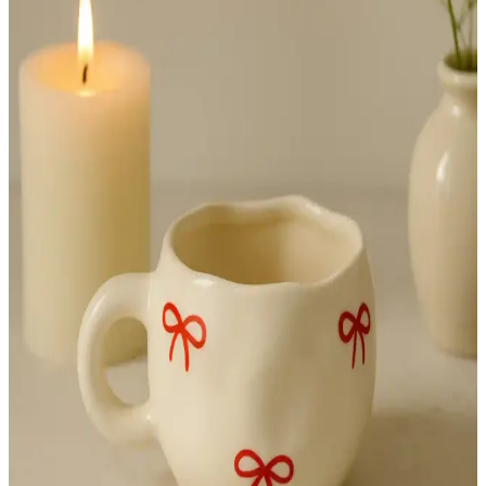
dekorasyonuna sıcaklık katar, farklı modeller ve tasarımlarla
kişiselleştirilebilir.
Bimotif Kardan Adam ve Emtory Home Makrome
Melek Süsü Karşılaştırması
İki popüler yılbaşı süsü olan Bimotif Kardan Adam ve Emtory
Home Makrome Melek Süsü'nün özellikleri, kullanıcı yorumları ve
kullanım alanları detaylı şekilde karşılaştırılıyor.
Bohem Tarzında Doğal Malzemeli Üç Parçalı Duvar
Süsü Dekorasyonu
El yapımı hasır malzeme ve aynalı tasarımıyla bohem tarzını
yansıtan duvar süsü, doğal ve şık görünüm sağlar, mekanlara
ferahlık ve sıcaklık katarken, fonksiyonel özellikleriyle dikkat çeker.
Modern Dalga Desenli El Yapımı Beton Kase Estetik
ve İşlevselliğin Buluşması
El yapımı beton kase, dayanıklı malzemesi ve modern dalga
deseniyle ev dekorasyonuna şıklık katıyor. Çok yönlü kullanımıyla
fonksiyonel ve estetik bir seçenek sunar.