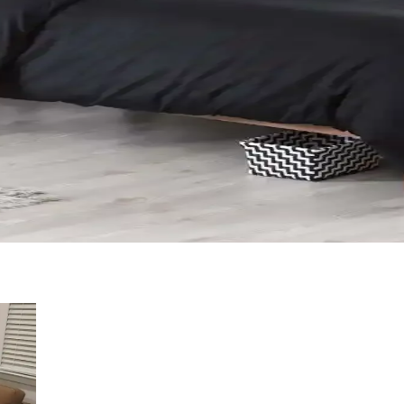
tlık ve şıklığı bir arada sunar. Yüksek kalite malzeme ve pratik kullan
lzeme, Tasarım ve Kullanıcı Yorumları
me, tasarım ve kullanıcı yorumlarını keşfedin. Konfor ve estetik açısınd
ıklık Sunan Seçenekler
 kişilik nevresim takımları, kaliteli kumaşlar ve uygun fiyat seçenekleriy
k Nevresim Takımı Seçenekleri ve İpuçları
e fonksiyonelliği bir arada sunar. Kaliteli malzeme ve doğru bakım ile u