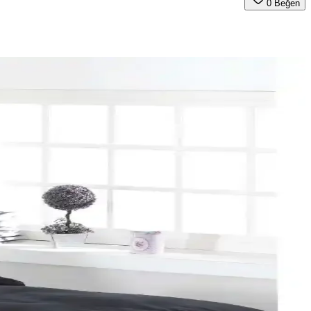
0
Beğen
u renk ve desen önerileri sunulmaktadır.
 yeni yılı sevdiklerinizle kutlayın.
. Uzun ömürlü ve kolay bakım özellikleriyle ideal bir tercih.