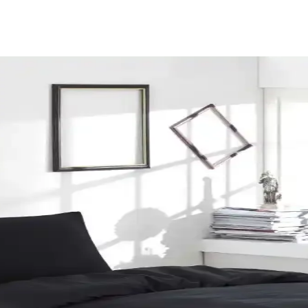
senlerle Dekorasyonda Denge Sağlama
ın estetiğini artırır. Kırmızı, kahverengi ve turuncu tonlarıyla uyuml
n ve Atmosferinizi Zenginleştirin
 bir atmosfer yaratır. Dekorasyon detaylarıyla yılbaşı ruhunu yansıtın ve
im Takımı Modern ve Şık Tasarım
engi ve modern tasarımıyla yatak odalarına şıklık ve rahatlık katıyor
akımları Karşılaştırması
 kumaş özellikleri, tasarım ve kullanıcı yorumları detaylı inceleniyor.
resim Takımı Detayları