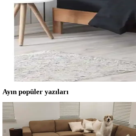
%100 pamuklu Kuromi nevresim takımı, genç ve dinamik tasarımıyla raha
Karaca Home Nevresim Takımları Karşılaştırması: Ma
İki farklı Karaca Home nevresim takımı detaylı karşılaştırmasıyla malze
Özdilek Tek Kişilik Nevresim Takımları: Konfor ve Ş
Özdilek'in çeşitli tasarımlarıyla, konfor ve şıklığı bir arada sunan tek
Modern Yatak Odası Dekorasyonunda Siyah Tek Kişili
Modern yatak odalarında siyah tek kişilik nevresim takımları, şıklık v
Ayın popüler yazıları