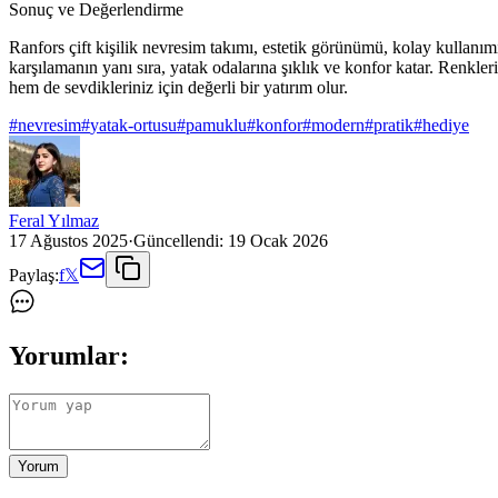
Sonuç ve Değerlendirme
Ranfors çift kişilik nevresim takımı, estetik görünümü, kolay kullanım
karşılamanın yanı sıra, yatak odalarına şıklık ve konfor katar. Renkle
hem de sevdikleriniz için değerli bir yatırım olur.
#
nevresim
#
yatak-ortusu
#
pamuklu
#
konfor
#
modern
#
pratik
#
hediye
Feral Yılmaz
17 Ağustos 2025
·
Güncellendi:
19 Ocak 2026
Paylaş:
f
𝕏
Yorumlar:
Yorum