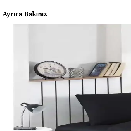
Ayrıca Bakınız
Perde Rengine Uyumlu Nevresim Seçimi: Renk ve De
Perde ve nevresim uyumu, krem ve magnolia tonlarındaki odalarda mekan
Yılbaşı Nevresimleri ile Ev Dekorasyonunuzu Geliştiri
Yılbaşı nevresimleri, renk, motif ve malzeme seçimleriyle evinizde özel
Karaca Home Lavin %100 Pamuk Çift Kişilik Nevres
Karaca Home’un Lavin nevresim takımı, %100 pamuklu kumaşı, Adaçayı r
Özdilek Colormix ve Valoroso Çift Kişilik Nevresim T
Bu karşılaştırmada Özdilek Colormix ve Valoroso nevresim takımlarının
Taç Lisanslı Kuromi Temalı Tek Kişilik Pamuklu Nev