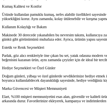
Kumaş Kalitesi ve Konfor
Üründe kullanılan pamuklu kumaş, nefes alabilir özellikleri sayesinde u
yüksekliğini korur. Aynı zamanda, kolay ütülenebilir ve kırışma yapma
Kullanım Kolaylığı ve Bakım
Makinede 30 derecede yıkanabilen bu nevresim takımı, kullanıcıya zama
günkü gibi görünümünü muhafaza eder. Ayrıca, ürünün yapısı sayesi
Estetik ve Renk Seçenekleri
Parlak, göz alıcı renkleriyle öne çıkan bu set, yatak odasına modern v
beğenisini kazanan ürün, aynı zamanda çeyizler için de ideal bir tercih
Hediye Seçenekleri ve Özel Günler
Doğum günleri, yılbaşı ve özel günlerde sevdiklerinize hediye etmek iç
boyunca kullanılabilecek dayanıklılığı sayesinde, hediye verdiğiniz kiş
Marka Güvencesi ve Müşteri Memnuniyeti
Elart, %100 müşteri memnuniyetini esas alan, güvenilir ve kaliteli ür
arkasında durur. Favorilerinize ekleyerek, kampanya ve indirimlerden h