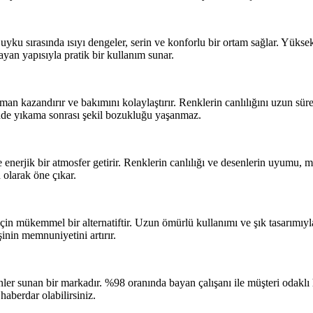
yku sırasında ısıyı dengeler, serin ve konforlu bir ortam sağlar. Yüksek 
yan yapısıyla pratik bir kullanım sunar.
n kazandırır ve bakımını kolaylaştırır. Renklerin canlılığını uzun süre
nde yıkama sonrası şekil bozukluğu yaşanmaz.
e enerjik bir atmosfer getirir. Renklerin canlılığı ve desenlerin uyumu
 olarak öne çıkar.
in mükemmel bir alternatiftir. Uzun ömürlü kullanımı ve şık tasarımıyla,
inin memnuniyetini artırır.
ünler sunan bir markadır. %98 oranında bayan çalışanı ile müşteri odakl
aberdar olabilirsiniz.