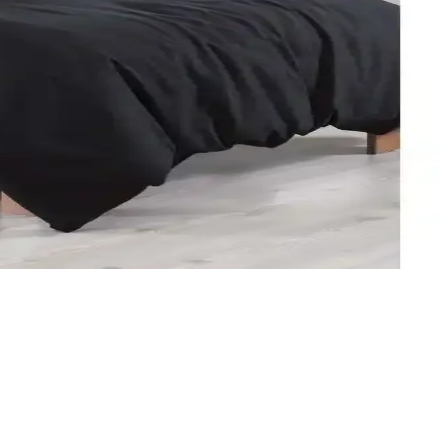
ım özellikleriyle ideal yatak odası seçeneği.
an önemli bilgiler içerir.
le odanızı yenilemenize yardımcı olur.
zun ömür sağlar, dekorasyona şıklık katar.