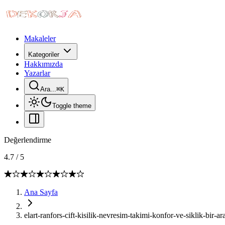
Makaleler
Kategoriler
Hakkımızda
Yazarlar
Ara...
⌘
K
Toggle theme
Değerlendirme
4.7
/
5
Ana Sayfa
elart-ranfors-cift-kisilik-nevresim-takimi-konfor-ve-siklik-bir-ar