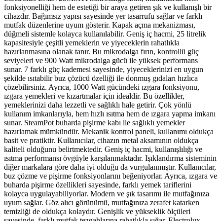
fonksiyonelliği hem de estetiği bir araya getiren şık ve kullanışlı bir
cihazdır. Bağımsız yapısı sayesinde yer tasarrufu sağlar ve farklı
mutfak düzenlerine uyum gösterir. Kapak açma mekanizması,
düğmeli sistemle kolayca kullanılabilir. Geniş iç hacmi, 25 litrelik
kapasitesiyle çeşitli yemeklerin ve yiyeceklerin rahatlıkla
hazırlanmasına olanak tanır. Bu mikrodalga fırın, kontrollü güç
seviyeleri ve 900 Watt mikrodalga gücü ile yüksek performans
sunar. 7 farklı güç kademesi sayesinde, yiyeceklerinizi en uygun
şekilde ısıtabilir buz çözücü özelliği ile donmuş gıdaları hızlıca
çözebilirsiniz. Ayrıca, 1000 Watt gücündeki ızgara fonksiyonu,
ızgara yemekleri ve kızartmalar için idealdir. Bu özellikler,
yemeklerinizi daha lezzetli ve sağlıklı hale getirir. Çok yönlü
kullanım imkanlarıyla, hem hızlı ısıtma hem de ızgara yapma imkanı
sunar. SteamPot buharda pişirme kabı ile sağlıklı yemekler
hazırlamak mümkündür. Mekanik kontrol paneli, kullanımı oldukça
basit ve pratiktir. Kullanıcılar, cihazın metal aksamının oldukça
kaliteli olduğunu belirtmektedir. Geniş iç hacmi, kullanışlılığı ve
ısıtma performansı övgüyle karşılanmaktadır. Işıklandırma sisteminin
diğer markalara göre daha iyi olduğu da vurgulanmıştır. Kullanıcılar,
buz çözme ve pişirme fonksiyonlarını beğeniyorlar. Ayrıca, ızgara ve
buharda pişirme özellikleri sayesinde, farklı yemek tariflerini
kolayca uygulayabiliyorlar. Modern ve şık tasarımı ile mutfağınıza
uyum sağlar. Göz alıcı görünümü, mutfağınıza zerafet katarken
temizliği de oldukça kolaydır. Genişlik ve yükseklik ölçüleri
sayesinde, farklı mutfak tezgahlarına rahatlıkla sığar. Electrolux