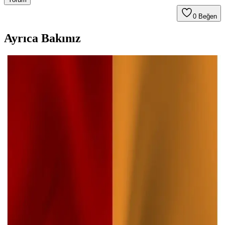
0
Beğen
Ayrıca Bakınız
Paşabahçe Elysia Serisi 6'lı Çay Tabağı Seti Şık ve
Dayanıklı Cam Tasarımıyla Günlük Kullanım İçin
Uygun
Paşabahçe Elysia çay tabağı, modern tasarımı ve dayanıklı cam
yapısıyla günlük kullanım ve şık sunumlar için ideal, 6'lı set halinde,
mikrodalga uyumlu, yüksek kalite ürün.
SUPERPUP Saklama Kabı Seti: Dayanıklı ve Pratik
Gıda Saklama Çözümü
SUPERPUP saklama kapları, 1 litre hacmi, dayanıklı yapısı ve
pratik kullanımıyla mutfakta hijyen ve düzen sağlar. BPA içermeyen,
mikrodalga ve bulaşık makinesi uyumlu ürünler, uzun ömürlü ve
güvenilir çözümler sunar.