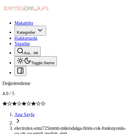
Makaleler
Kategoriler
Hakkımızda
Yazarlar
Ara...
⌘
K
Toggle theme
Değerlendirme
4.0
/
5
Ana Sayfa
electrolux-emz725mmti-mikrodalga-firini-cok-fonksiyonlu-
ve-sik-tasarimli-mutfak-aleti