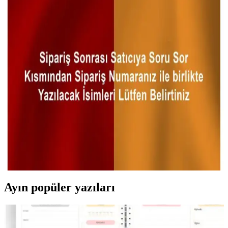
Güral Porselen'in 2'li 10 cm dondurmalık seti, şık tasarımı ve
dayanıklı malzemesiyle günlük kullanım ve servislerde ideal,
mikrodalga uyumlu ve kolay temizlenebilir özellikler sunar.
Codemfire Saklama Kabı: Mutfakta Güvenilir ve
Pratik Gıda Saklama Çözümü
Dayanıklı, şeffaf ve sızdırmaz Codemfire saklama kapları, mutfakta
düzeni sağlar, gıdaları taze tutar ve kullanım kolaylığı sunar.
Kişiye Özel Tasarımlı PembeCadde Kupa: Dayanıklı
ve Estetik Hediye Seçeneği
PembeCadde'nin kişiye özel tasarımlı 330 ml porselen kupa,
dayanıklı ve pratik özellikleriyle öne çıkar. Renkli baskıları ve
özelleştirilebilirliğiyle hediye ve günlük kullanım için ideal.
Ayın popüler yazıları