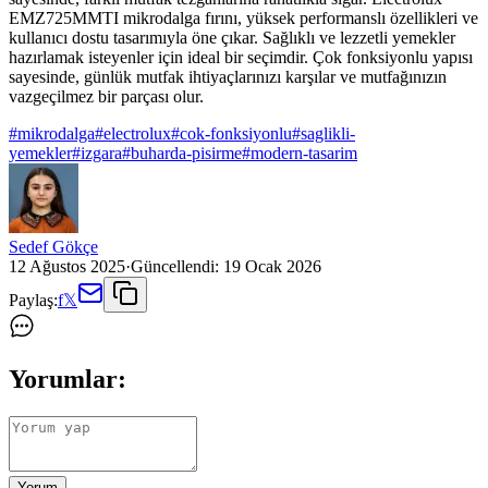
EMZ725MMTI mikrodalga fırını, yüksek performanslı özellikleri ve
kullanıcı dostu tasarımıyla öne çıkar. Sağlıklı ve lezzetli yemekler
hazırlamak isteyenler için ideal bir seçimdir. Çok fonksiyonlu yapısı
sayesinde, günlük mutfak ihtiyaçlarınızı karşılar ve mutfağınızın
vazgeçilmez bir parçası olur.
#
mikrodalga
#
electrolux
#
cok-fonksiyonlu
#
saglikli-
yemekler
#
izgara
#
buharda-pisirme
#
modern-tasarim
Sedef Gökçe
12 Ağustos 2025
·
Güncellendi:
19 Ocak 2026
Paylaş:
f
𝕏
Yorumlar:
Yorum