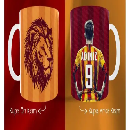
Tiklasende 20 Adet Kendinden Kapaklı Derin
Dondurucu Saklama Kabı Seti
20 adet şeffaf, kendinden kapaklı derin dondurucu saklama kabı seti,
dayanıklı malzeme ve mikrodalga uyumu ile gıdalarınızı düzenli ve
hijyenik saklamanızı sağlar.
Vienev Beyaz Serigrafi Etiketli 15'li Saklama Kabı
Seti Mutfak Düzeni ve Gıda Tazeliği İçin
Vienev 15'li saklama kabı seti, dayanıklı malzeme, mikrodalga
uyumu ve şık tasarımıyla mutfakta düzeni sağlar, yiyecekleri taze
tutar ve kullanım kolaylığı sunar.
ARVALE İskandinav Yüz Şekilli Fincan Takımı
Modern ve Estetik Tasarım
ARVALE'nin İskandinav tarzındaki yüz şekilli fincan takımı,
dayanıklı seramik malzemesi ve mikrodalga uyumu ile pratik ve
estetik içecek deneyimi sunar.
Güral Porselen 2'li 10 Cm Dondurmalık Seti Estetik
ve Dayanıklı Tasarım