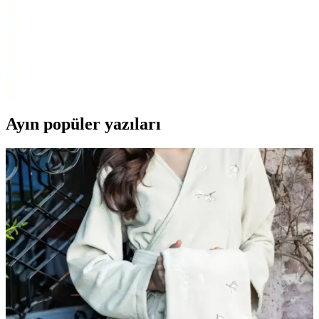
Arçelik S 4240/S 4240 C/S 4250 Elektrikli Süpürge
Tutma Sapı Uyumlu ve Dayanıklı Yedek Parça
Arçelik S 4240, S 4240 C ve S 4250 modelleriyle uyumlu, dayanıklı
ve ergonomik elektrikli süpürge tutma sapı. Uzun ömürlü, yüksek
kullanıcı memnuniyeti sağlayan bu ürün, temizlikte konfor ve
verimlilik sunar.
Ayın popüler yazıları