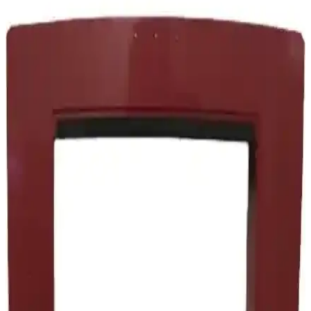
Rowenta Ro 3719 Compact Power Cyclonic HEPA
Filtre Seti Detaylı Analizi ve Kullanıcı Yorumları
Rowenta Ro 3719 HEPA filtre seti, süpürge performansını ve iç
hava kalitesini artırır, düzenli bakım ile uzun ömür sağlar.
Kullanıcılar yüksek çekiş gücü ve hijyen avantajını vurguluyor.
Electrolux Elektrikli Süpürge Tutma Sapı: Uyumlu
Modeller ve Kullanım Özellikleri
Electrolux elektrikli süpürge tutma sapı, dayanıklı malzeme ve
ergonomik tasarımıyla uyumlu modellerde kolay kullanım sağlar,
performansı artırır ve temizlikte pratiklik sunar.
Fantom Technovac Eco TR 8700 Cyclone Toz
Torbasız Elektrikli Süpürge İncelemesi ve Kullanıcı
Yorumları
Fantom Technovac Eco TR 8700, yüksek performanslı, toz torbasız,
sessiz ve çevre dostu tasarımıyla ev ve ofis temizliğinde etkili
çözümler sunar, kullanıcı memnuniyeti yüksektir.