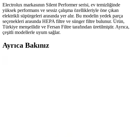
Electrolux markasının Silent Performer serisi, ev temizliğinde
yüksek performans ve sessiz çalışma özellikleriyle öne çıkan
elektrikli süpürgeleri arasında yer alır. Bu modelin yedek parça
seçenekleri arasında HEPA filtre ve sünger filtre bulunur. Ürün,
Türkiye menşeilidir ve Fersan Filtre tarafından üretilmiştir. Ayrıca,
çeşitli modellerle uyum sağlar.
Ayrıca Bakınız
Karcher VC 3 Premium Toz Torbasız Elektrikli
Süpürge Özellikleri ve Performansı
Karcher VC 3 Premium, 700 W motor gücü, HEPA 13 filtresi ve toz
torbasız tasarımıyla yüksek performans sağlar. Hafif ve ergonomik
yapısıyla günlük temizlikte pratiklik sunar.
Electrolux PC91-GREET Pure C9 650W:
Sürdürülebilir ve Güçlü Elektrikli Süpürge
Electrolux'un yeni modeli PC91-GREET Pure C9, 650W motor
gücü, gelişmiş filtreleme ve sürdürülebilir malzeme kullanımıyla öne
çıkan modern elektrikli süpürgedir.