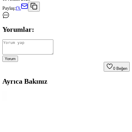
Paylaş:
f
𝕏
Yorumlar:
Yorum
0
Beğen
Ayrıca Bakınız
Karcher VC 3 Premium Toz Torbasız Elektrikli
Süpürge Özellikleri ve Performansı
Karcher VC 3 Premium, 700 W motor gücü, HEPA 13 filtresi ve toz
torbasız tasarımıyla yüksek performans sağlar. Hafif ve ergonomik
yapısıyla günlük temizlikte pratiklik sunar.