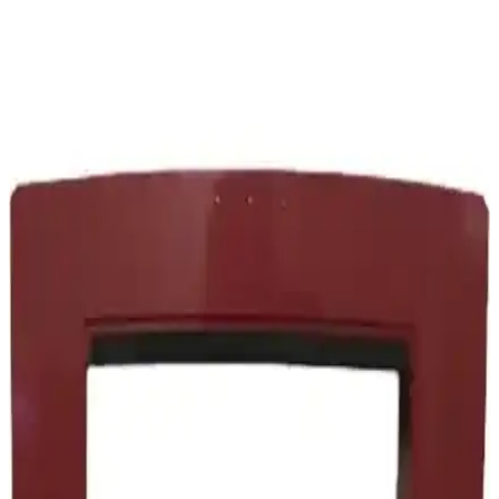
Electrolux PC91-GREET Pure C9 650W:
Sürdürülebilir ve Güçlü Elektrikli Süpürge
Electrolux'un yeni modeli PC91-GREET Pure C9, 650W motor
gücü, gelişmiş filtreleme ve sürdürülebilir malzeme kullanımıyla öne
çıkan modern elektrikli süpürgedir.
Rowenta Ro 3719 Compact Power Cyclonic HEPA
Filtre Seti Detaylı Analizi ve Kullanıcı Yorumları
Rowenta Ro 3719 HEPA filtre seti, süpürge performansını ve iç
hava kalitesini artırır, düzenli bakım ile uzun ömür sağlar.
Kullanıcılar yüksek çekiş gücü ve hijyen avantajını vurguluyor.
Electrolux Elektrikli Süpürge Tutma Sapı: Uyumlu
Modeller ve Kullanım Özellikleri
Electrolux elektrikli süpürge tutma sapı, dayanıklı malzeme ve
ergonomik tasarımıyla uyumlu modellerde kolay kullanım sağlar,
performansı artırır ve temizlikte pratiklik sunar.
Fantom Technovac Eco TR 8700 Cyclone Toz