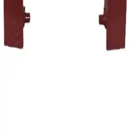
Arnica ET14300 ile Philips karşılaştırması: Emiş
gücü ve ses seviyesi odaklı farklar
Bu karşılaştırma, Arnica ET14300 Tesla Premium Rose ile Philips
PowerPro Compact FC9323/07 tozsuz torbasız elektrikli
süpürgelerini motor gücü, hazne kapasitesi, ses seviyesi, filtre
sistemi ve ergonomi açısından tarafsız olarak analiz eder; kullanıcı
geri bildirimlerini de öne çıkarır.
Range Günlük Temizlik Dik Süpürge Siyah 600W
Güçlü ve Pratik Temizlik Aracı
Range Daily Cleaning Dik Süpürge, 600 watt motor gücü, toz
torbasız tasarımı ve sessiz çalışmasıyla günlük temizlikte ideal, hafif
ve kullanışlı bir elektrikli süpürgedir.
Arçelik S 4240/S 4240 C/S 4250 Elektrikli Süpürge
Tutma Sapı Uyumlu ve Dayanıklı Yedek Parça
Arçelik S 4240, S 4240 C ve S 4250 modelleriyle uyumlu, dayanıklı
ve ergonomik elektrikli süpürge tutma sapı. Uzun ömürlü, yüksek
kullanıcı memnuniyeti sağlayan bu ürün, temizlikte konfor ve
verimlilik sunar.