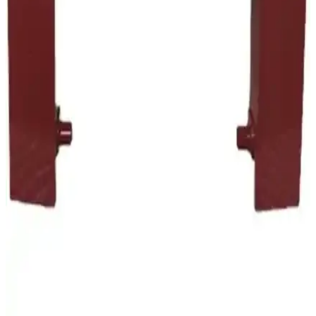
Torbasız Elektrikli Süpürge İncelemesi ve Kullanıcı
Yorumları
Fantom Technovac Eco TR 8700, yüksek performanslı, toz torbasız,
sessiz ve çevre dostu tasarımıyla ev ve ofis temizliğinde etkili
çözümler sunar, kullanıcı memnuniyeti yüksektir.
Arnica ET14300 ile Philips karşılaştırması: Emiş
gücü ve ses seviyesi odaklı farklar
Bu karşılaştırma, Arnica ET14300 Tesla Premium Rose ile Philips
PowerPro Compact FC9323/07 tozsuz torbasız elektrikli
süpürgelerini motor gücü, hazne kapasitesi, ses seviyesi, filtre
sistemi ve ergonomi açısından tarafsız olarak analiz eder; kullanıcı
geri bildirimlerini de öne çıkarır.
Range Günlük Temizlik Dik Süpürge Siyah 600W
Güçlü ve Pratik Temizlik Aracı
Range Daily Cleaning Dik Süpürge, 600 watt motor gücü, toz
torbasız tasarımı ve sessiz çalışmasıyla günlük temizlikte ideal, hafif
ve kullanışlı bir elektrikli süpürgedir.