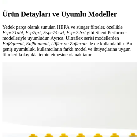
Ürün Detayları ve Uyumlu Modeller
Yedek parça olarak sunulan HEPA ve sünger filtreler, özellikle
Espc71dbt
,
Esp7grt
,
Espc74swt
,
Espc72rrt
gibi Silent Performer
modelleriyle uyumludur. Ayrıca, Ultraflex serisi modellerden
Euf8greent
,
Euf8anımat
,
Ufflex
ve
Zuflexatr
ile de kullanılabilir. Bu
geniş uyumluluk, kullanıcıların farklı model ve ihtiyaçlarına uygun
filtreleri kolaylıkla temin etmesine olanak tanır.