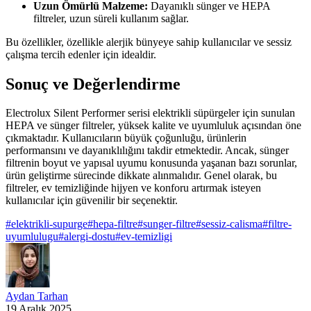
Uzun Ömürlü Malzeme:
Dayanıklı sünger ve HEPA
filtreler, uzun süreli kullanım sağlar.
Bu özellikler, özellikle alerjik bünyeye sahip kullanıcılar ve sessiz
çalışma tercih edenler için idealdir.
Sonuç ve Değerlendirme
Electrolux Silent Performer serisi elektrikli süpürgeler için sunulan
HEPA ve sünger filtreler, yüksek kalite ve uyumluluk açısından öne
çıkmaktadır. Kullanıcıların büyük çoğunluğu, ürünlerin
performansını ve dayanıklılığını takdir etmektedir. Ancak, sünger
filtrenin boyut ve yapısal uyumu konusunda yaşanan bazı sorunlar,
ürün geliştirme sürecinde dikkate alınmalıdır. Genel olarak, bu
filtreler, ev temizliğinde hijyen ve konforu artırmak isteyen
kullanıcılar için güvenilir bir seçenektir.
#
elektrikli-supurge
#
hepa-filtre
#
sunger-filtre
#
sessiz-calisma
#
filtre-
uyumlulugu
#
alergi-dostu
#
ev-temizligi
Aydan Tarhan
19 Aralık 2025