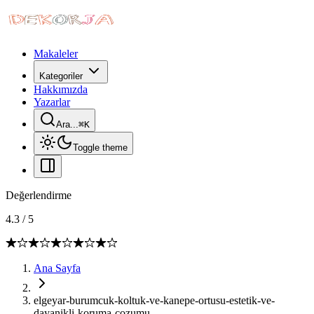
Makaleler
Kategoriler
Hakkımızda
Yazarlar
Ara...
⌘
K
Toggle theme
Değerlendirme
4.3
/
5
Ana Sayfa
elgeyar-burumcuk-koltuk-ve-kanepe-ortusu-estetik-ve-
dayanikli-koruma-cozumu