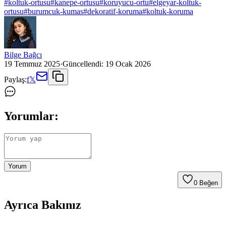
#
koltuk-ortusu
#
kanepe-ortusu
#
koruyucu-ortu
#
elgeyar-koltuk-
ortusu
#
burumcuk-kumas
#
dekoratif-koruma
#
koltuk-koruma
Bilge Bağcı
19 Temmuz 2025
·
Güncellendi:
19 Ocak 2026
Paylaş:
f
𝕏
Yorumlar:
Yorum
0
Beğen
Ayrıca Bakınız