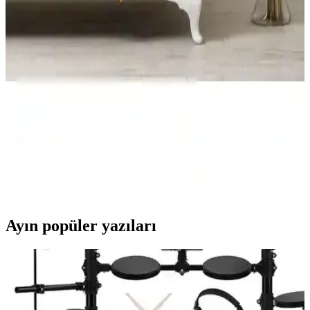
FavoriTeks Koltuk Çekyat Örtüsü: Şık ve Dayanıklı
Tasarım ile Konfor ve Estetik Bir Arada
FavoriTeks koltuk çekyat örtüsü, kadife malzemesi ve bej rengiyle
şıklık sunar. Kaymaz yapısı ve kolay bakım özellikleriyle dayanıklı
ve kullanışlıdır, ev dekorasyonunu tamamlar.
Koltuk Örtüsü Karşılaştırması: Velarde Home ve
Viaden Merlin Ürünlerinin Özellikleri ve Kullanıcı
Yorumları
Velarde Home ve Viaden Merlin koltuk örtülerinin materyal,
kaymazlık, boyut ve kullanıcı memnuniyeti açısından detaylı
karşılaştırması.
Ayın popüler yazıları