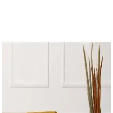
Koltuk Örtüsü Karşılaştırması: Faiend Likrali ve
Tuchmall Modellerinin Özellikleri
Faiend ve Tuchmall koltuk örtülerinin tasarım, malzeme ve kullanıcı
deneyimleri karşılaştırmasıyla ihtiyaçlarınıza en uygun seçeneği
bulun.
Latuda Concept ve Velerde Home Koltuk Örtüsü
Karşılaştırması: Özellikler ve Kullanıcı Yorumları
Latuda Concept ve Velerde Home koltuk örtülerinin özellikleri,
kullanım alanları ve kullanıcı yorumlarıyla detaylı karşılaştırması,
hijyen ve dayanıklılık açısından önemli bilgiler içeriyor.
Riselerhome ve Tuchmall Koltuk Örtüsü
Karşılaştırması: Malzeme, Uyum ve Kullanıcı
Memnuniyeti
İki popüler koltuk örtüsü markası Riselerhome ve Tuchmall'in
malzeme, uyum, temizlik ve kullanıcı memnuniyeti açısından detaylı
karşılaştırması.