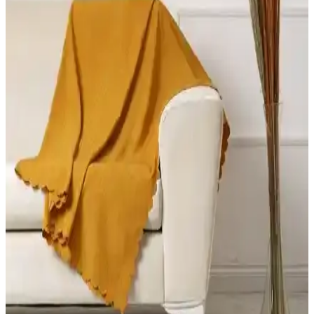
Koltuk Örtüsü Karşılaştırması: Viaden Asya ve Ella
Modellerinin Özellikleri ve Performansı
Viaden Asya ve Ella koltuk örtülerinin malzeme, boyut, renk ve
kullanım özelliklerini detaylı karşılaştırıyoruz. Kullanıcı
yorumlarıyla ürünlerin avantajları ve dezavantajlarını ortaya
koyuyoruz.
Karaca Home Wilma Antrasit Koltuk Örtüsü
İncelemesi ve Kullanıcı Yorumları
Wilma antrasit koltuk örtüsü, şık tasarımı ve kullanım kolaylığıyla
öne çıkar. Yıkama sonrası çekme sorunlarına dikkat edilmelidir,
estetik ve dayanıklılık açısından kullanıcı yorumları önemli bilgiler
sunar.
Bright Home ve Faiend Koltuk Kılıfı Örtüsü
Karşılaştırması: Malzeme, Uyum ve Bakım
Bu karşılaştırma Bright Home 3.3.1.1 ile Faiend bal peteği desenli
koltuk kılıfı/örtüsü modellerinin malzeme, kapsama, desen ve bakım
talimatlarını teknik olarak inceler; kullanıcı yorumlarıyla dengeli bir
değerlendirme sunar.