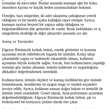
yorumlar da mevcuttur. Bunlar arasında kumaşta ağır bir koku,
otururken kayma ve küçük beden uyumsuzlukları bulunur.
Örneğin, bazı müşteriler, iki adet sıkıştırma çubuğunun yeterli
olduğunu ve bir tarafın açıkta kaldığını rapor etmiştir. Ayrıca,
kumaşın naylon benzeri bir yapıya sahip olduğunu ve
beğenmediklerini dile getirenler de vardır. Renk farklılıkları ve iç
süngerlerin eksikliği de diğer şikayetler arasında yer alır.
Sonuç ve Tavsiyeler
Elgeyar Bürümcük koltuk örtüsü, estetik görünüm ve koruma
açısından tercih edilebilecek başarılı bir üründür. Kolay takıp
çıkarılabilir yapısı ve makinede yıkanabilir olması, kullanım
açısından büyük kolaylık sağlar. Ancak, bazı kullanıcıların yaşadığı
sorunlar göz önüne alınında, ürünün kalitesini ve uygunluğunu
dikkatlice değerlendirmek önemlidir.
Kullanıcıların, ürünün ölçüleri ve kumaş özelliklerini göz önünde
bulundurarak, kendilerine en uygun rengi ve modeli seçmeleri
tavsiye edilir. Ayrıca, kullanım sonrası doğru bakım ve temizlik ile
ürünün ömrü uzatılabilir. Genel olarak, fiyat-performans açısından
değerlendirildiğinde, Elgeyar Bürümcük koltuk örtüsü, şık ve
fonksiyonel bir koruyucu çözüm olarak öne çıkar.