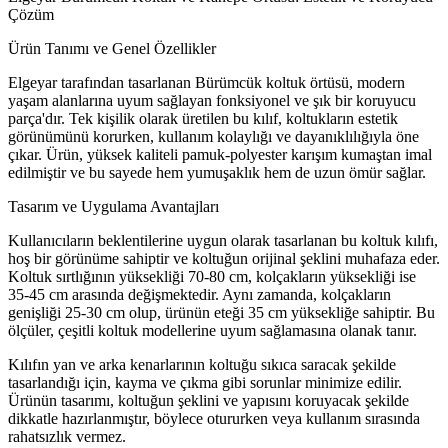
Çözüm
Ürün Tanımı ve Genel Özellikler
Elgeyar tarafından tasarlanan Bürümcük koltuk örtüsü, modern
yaşam alanlarına uyum sağlayan fonksiyonel ve şık bir koruyucu
parça'dır. Tek kişilik olarak üretilen bu kılıf, koltukların estetik
görünümünü korurken, kullanım kolaylığı ve dayanıklılığıyla öne
çıkar. Ürün, yüksek kaliteli pamuk-polyester karışım kumaştan imal
edilmiştir ve bu sayede hem yumuşaklık hem de uzun ömür sağlar.
Tasarım ve Uygulama Avantajları
Kullanıcıların beklentilerine uygun olarak tasarlanan bu koltuk kılıfı,
hoş bir görünüme sahiptir ve koltuğun orijinal şeklini muhafaza eder.
Koltuk sırtlığının yüksekliği 70-80 cm, kolçakların yüksekliği ise
35-45 cm arasında değişmektedir. Aynı zamanda, kolçakların
genişliği 25-30 cm olup, ürünün eteği 35 cm yüksekliğe sahiptir. Bu
ölçüler, çeşitli koltuk modellerine uyum sağlamasına olanak tanır.
Kılıfın yan ve arka kenarlarının koltuğu sıkıca saracak şekilde
tasarlandığı için, kayma ve çıkma gibi sorunlar minimize edilir.
Ürünün tasarımı, koltuğun şeklini ve yapısını koruyacak şekilde
dikkatle hazırlanmıştır, böylece otururken veya kullanım sırasında
rahatsızlık vermez.