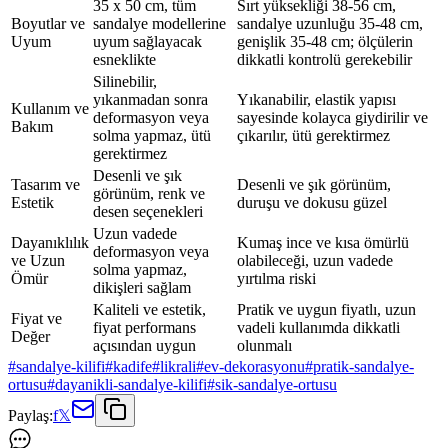
35 x 50 cm, tüm
Sırt yüksekliği 38-56 cm,
Boyutlar ve
sandalye modellerine
sandalye uzunluğu 35-48 cm,
Uyum
uyum sağlayacak
genişlik 35-48 cm; ölçülerin
esneklikte
dikkatli kontrolü gerekebilir
Silinebilir,
yıkanmadan sonra
Yıkanabilir, elastik yapısı
Kullanım ve
deformasyon veya
sayesinde kolayca giydirilir ve
Bakım
solma yapmaz, ütü
çıkarılır, ütü gerektirmez
gerektirmez
Desenli ve şık
Tasarım ve
Desenli ve şık görünüm,
görünüm, renk ve
Estetik
duruşu ve dokusu güzel
desen seçenekleri
Uzun vadede
Dayanıklılık
Kumaş ince ve kısa ömürlü
deformasyon veya
ve Uzun
olabileceği, uzun vadede
solma yapmaz,
Ömür
yırtılma riski
dikişleri sağlam
Kaliteli ve estetik,
Pratik ve uygun fiyatlı, uzun
Fiyat ve
fiyat performans
vadeli kullanımda dikkatli
Değer
açısından uygun
olunmalı
#
sandalye-kilifi
#
kadife
#
likrali
#
ev-dekorasyonu
#
pratik-sandalye-
ortusu
#
dayanikli-sandalye-kilifi
#
sik-sandalye-ortusu
Paylaş:
f
𝕏