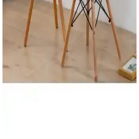
Riselerhome Nurlan ve Özmakan Sandalye Kılıfı
Karşılaştırması: Malzeme, Uyum ve Kullanıcı
Memnuniyeti
Riselerhome Nurlan ve Özmakan sandalye kılıfları, malzeme, uyum
ve kullanıcı geri bildirimleriyle karşılaştırıldı. Kalite, kullanım
kolaylığı ve dayanıklılık açısından detaylar sunuluyor.
Özmakan Yüksek Kaliteli ve Likralı Sandalye
Kılıfları Karşılaştırması
Bu makalede Özmakan yüksek kaliteli ve likralı sandalye kılıflarını
detaylı karşılaştırıyoruz. Kullanıcı yorumları ve performans analizleri
ile ihtiyaçlarınıza en uygun modeli belirlemenize yardımcı oluyoruz.
Farklı Özelliklere Sahip Oval Sandalye Kılıflarının
Karşılaştırması ve Kullanıcı Yorumları
İki farklı oval sandalye kılıfını detaylı karşılaştırıyoruz. Malzeme,
tasarım, kullanım kolaylığı ve kullanıcı memnuniyetine odaklanarak
en uygun seçeneği belirlemenize yardımcı oluyoruz.