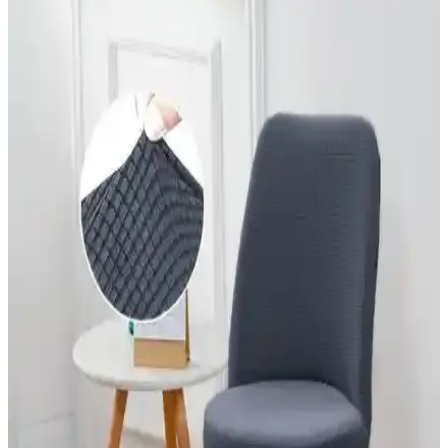
Karşılaştırması ve Kullanıcı Yorumları
Bu makalede, Nurlan ve Riselerhome likrali sandalye kılıflarının
malzeme, kullanım kolaylığı ve dayanıklılık açısından detaylı
karşılaştırması ve kullanıcı yorumları yer almaktadır.
Faiend Tuğla Desen Sandalye Kılıfı ve Özmakan
Yüksek Kaliteli Sandalye Kılıfı Karşılaştırması
İki popüler sandalye kılıfını detaylı karşılaştırıyoruz. Kalite, esneklik
ve kullanıcı deneyimleriyle ilgili önemli bilgiler içerir, ev
dekorasyonuna uygun en iyi seçimi yapmanıza yardımcı olur.
Riselerhome Nurlan ve Özmakan Sandalye Kılıfı
Karşılaştırması: Özellikler ve Kullanıcı Yorumları
İki sandalye kılıfı ürününün özellikleri, dayanıklılığı ve kullanıcı
yorumları detaylı şekilde karşılaştırıldı. Estetik, uyum ve kullanım
kolaylığı açısından önemli bilgiler içeriyor.
Özmakan Sandalye Kılıfı Karşılaştırması: Yüksek
Kalite ve Likralı Modellerin Özellikleri