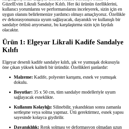
GüzelEvim Likrali Sandalye Kılıfı. Her iki ürünün özelliklerini,
kullanıcı yorumlarını ve performanslarını inceleyerek, sizin için en
uygun olanını belirlemenize yardımcı olmayı amaçlıyoruz. Özellikle
ev dekorasyonunuza uyum sağlayacak, dayanıklı ve kullanışlı bir
sandalye örtüsü arıyorsanız, bu karşılaştırma sizin için faydalı
olacaktır.
Ürün 1: Elgeyar Likrali Kadife Sandalye
Kılıfı
Elgeyar desenli kadife sandalye kılıfı, şık ve yumuşak dokusuyla
öne çıkan yüksek kaliteli bir üründür. Özellikleri şunlardır:
Malzeme:
Kadife, polyester karışımı, esnek ve yumuşak
dokulu.
Boyutlar:
35 x 50 cm, tüm sandalye modelleriyle uyum
sağlayacak esneklikte.
Kullanım Kolaylığı:
Silinebilir, yıkandıktan sonra zamanla
sertleşme veya solma yapmaz. Ütü gerektirmez, esnek yapısı
sayesinde kolayca giydirilir.
Dayanıklılık:
Renk solması ve deformasyon olmadan uzun