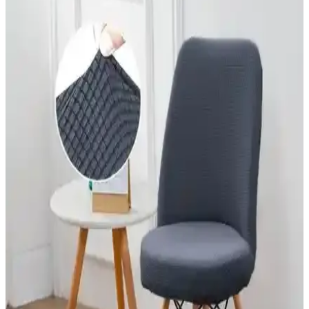
malzeme, kullanım kolaylığı ve dayanıklılık açısından detaylı
karşılaştırması ve kullanıcı yorumları yer almaktadır.
Faiend Tuğla Desen Sandalye Kılıfı ve Özmakan
Yüksek Kaliteli Sandalye Kılıfı Karşılaştırması
İki popüler sandalye kılıfını detaylı karşılaştırıyoruz. Kalite, esneklik
ve kullanıcı deneyimleriyle ilgili önemli bilgiler içerir, ev
dekorasyonuna uygun en iyi seçimi yapmanıza yardımcı olur.
Riselerhome Nurlan ve Özmakan Sandalye Kılıfı
Karşılaştırması: Özellikler ve Kullanıcı Yorumları
İki sandalye kılıfı ürününün özellikleri, dayanıklılığı ve kullanıcı
yorumları detaylı şekilde karşılaştırıldı. Estetik, uyum ve kullanım
kolaylığı açısından önemli bilgiler içeriyor.
Özmakan Sandalye Kılıfı Karşılaştırması: Yüksek
Kalite ve Likralı Modellerin Özellikleri
İki farklı Özmakan sandalye kılıfını detaylı karşılaştırıyoruz. Kalite,
esneklik, bakım ve kullanıcı yorumlarıyla en uygun seçeneği
belirlemenize yardımcı oluyoruz.