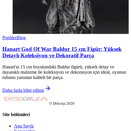
Popüler
Blog
Hanart God Of War Baldur 15 cm Figür: Yüksek
Detaylı Koleksiyon ve Dekoratif Parça
Hanart'ın 15 cm boyutundaki Baldur figürü, yüksek detay ve
dayanıklı malzeme ile koleksiyon ve dekorasyon için ideal, oyunun
ruhunu yansıtan kaliteli bir parça.
Daha fazla bilgi edinin
©
Dekorja
2026
Site bölümleri
Ana Sayfa