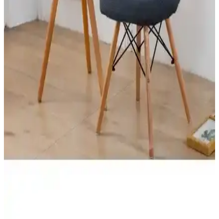
İki farklı Özmakan sandalye kılıfını detaylı karşılaştırıyoruz. Kalite,
esneklik, bakım ve kullanıcı yorumlarıyla en uygun seçeneği
belirlemenize yardımcı oluyoruz.
Riselerhome Nurlan ve Özmakan Sandalye Kılıfı
Karşılaştırması: Malzeme, Uyum ve Kullanıcı
Memnuniyeti
Riselerhome Nurlan ve Özmakan sandalye kılıfları, malzeme, uyum
ve kullanıcı geri bildirimleriyle karşılaştırıldı. Kalite, kullanım
kolaylığı ve dayanıklılık açısından detaylar sunuluyor.
Özmakan Yüksek Kaliteli ve Likralı Sandalye
Kılıfları Karşılaştırması
Bu makalede Özmakan yüksek kaliteli ve likralı sandalye kılıflarını
detaylı karşılaştırıyoruz. Kullanıcı yorumları ve performans analizleri
ile ihtiyaçlarınıza en uygun modeli belirlemenize yardımcı oluyoruz.
Farklı Özelliklere Sahip Oval Sandalye Kılıflarının
Karşılaştırması ve Kullanıcı Yorumları
İki farklı oval sandalye kılıfını detaylı karşılaştırıyoruz. Malzeme,