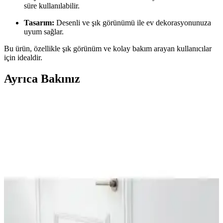
süre kullanılabilir.
Tasarım:
Desenli ve şık görünümü ile ev dekorasyonunuza
uyum sağlar.
Bu ürün, özellikle şık görünüm ve kolay bakım arayan kullanıcılar
için idealdir.
Ayrıca Bakınız
Kılıfteks Elma Sandalye Kılıfı Krem: Jakarlı
Polyester, 30°C Bakım, Türkiye Üretimi
Kılıfteks Elma Sandalye Kılıfı Krem, jakarlı dokuma ve polyester ile
estetik ve dayanıklılık sunar. Oturma 55x43 cm, yaslanma 50x33
cm; 30°C yıkama kolaylığı ve Türkiye üretimiyle pratik kullanım
sağlar.
Nurlan ve Riselerhome Likrali Sandalye Kılıfı
Karşılaştırması ve Kullanıcı Yorumları
Bu makalede, Nurlan ve Riselerhome likrali sandalye kılıflarının