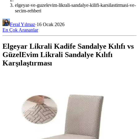
elgeyar-ve-guzelevim-likrali-sandalye-kilifi-karsilastirmasi-ve-
secim-rehberi
Feral Yılmaz
·
16 Ocak 2026
En Çok Arananlar
Elgeyar Likrali Kadife Sandalye Kılıfı vs
GüzelEvim Likrali Sandalye Kılıfı
Karşılaştırması