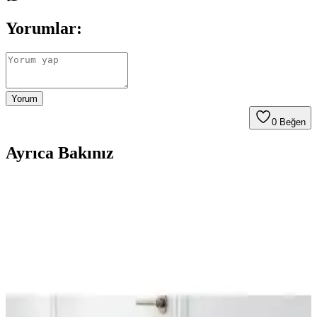
Yorumlar:
Yorum
0
Beğen
Ayrıca Bakınız
Kılıfteks Elma Sandalye Kılıfı Krem: Jakarlı
Polyester, 30°C Bakım, Türkiye Üretimi
Kılıfteks Elma Sandalye Kılıfı Krem, jakarlı dokuma ve polyester ile
estetik ve dayanıklılık sunar. Oturma 55x43 cm, yaslanma 50x33
cm; 30°C yıkama kolaylığı ve Türkiye üretimiyle pratik kullanım
sağlar.
Nurlan ve Riselerhome Likrali Sandalye Kılıfı