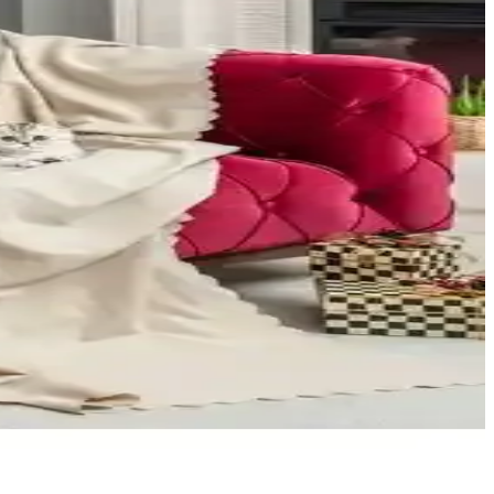
biraz zor olsa da konfor ve kaliteyi destekliyor.
onlarıyla uyum sağlanabilir, dayanıklı kumaşlar kullanım kolaylığı
i seçimde belirleyici oluyor.
lı karşılaştırma. Hangi ürün ihtiyaçlarınıza daha uygun karar verin.
anıcı yorumlarıyla ihtiyaçlarınıza uygun olanı seçin.