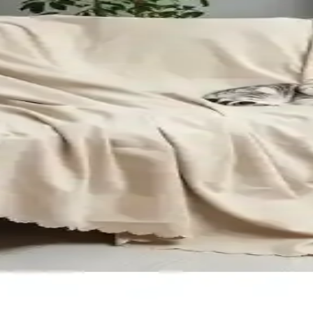
Kalite Deri ve Dayanıklılık
yanıklı yapısıyla fiyat-performans dengesinde öne çıkıyor. Montaj süreci 
enk Uyumu İçin Pratik Öneriler
uarlarla mekâna canlılık ve denge katar. Koyu yeşil ve bebek mavisi t
Temizlik Kriterleri
 kriterleri detaylıca inceleniyor. Kullanım alışkanlıkları ve kumaş kalites
elerhome Balpeteği Modelleri
zellikleri, kullanıcı yorumları ve kullanım kolaylıklarıyla ilgili kapsam
ve Özellikleri
ç ve dış mekanlara şık ve konforlu seçenekler sunuyor. Detaylar ve kull
sı: Malzeme, Kullanım ve Yorumlar