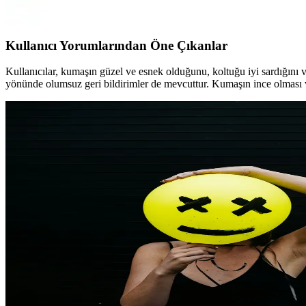
İki farklı Latuda koltuk örtüsü ve şalı ürününü detaylı karşılaştırıyoruz
Kullanıcı Yorumlarından Öne Çıkanlar
Kullanıcılar, kumaşın güzel ve esnek olduğunu, koltuğu iyi sardığını ve
yönünde olumsuz geri bildirimler de mevcuttur. Kumaşın ince olması 