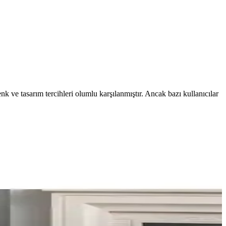
nk ve tasarım tercihleri olumlu karşılanmıştır. Ancak bazı kullanıcılar
denge sağlar. Doğru seçimle mekân estetik ve davetkar olur.
ya boyutları yaşam kalitesini etkiler.