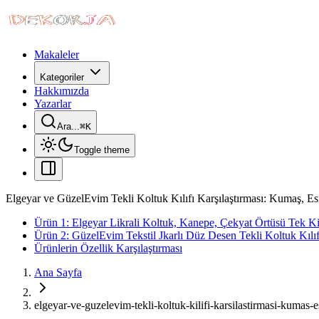
Makaleler
Kategoriler
Hakkımızda
Yazarlar
Ara...
⌘
K
Toggle theme
Elgeyar ve GüzelEvim Tekli Koltuk Kılıfı Karşılaştırması: Kumaş, Es
Ürün 1: Elgeyar Likrali Koltuk, Kanepe, Çekyat Örtüsü Tek Kiş
Ürün 2: GüzelEvim Tekstil Jkarlı Düz Desen Tekli Koltuk Kılıf
Ürünlerin Özellik Karşılaştırması
Ana Sayfa
elgeyar-ve-guzelevim-tekli-koltuk-kilifi-karsilastirmasi-kumas-e