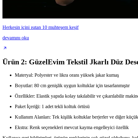
Herkesin içini ısıtan 10 muhteşem keşif
devamını oku
Ürün 2: GüzelEvim Tekstil Jkarlı Düz Dese
Materyal: Polyester ve likra oranı yüksek jakar kumaş
Boyutlar: 80 cm genişlik uygun koltuklar için tasarlanmıştır
Özellikler: Elastik yapıda kolay takılabilir ve çıkarılabilir maki
Paket İçeriği: 1 adet tekli koltuk örtüsü
Kullanım Alanları: Tek kişilik koltuklar berjerler ve diğer küçü
Ekstra: Renk seçenekleri mevcut kayma engelleyici özellik
Kullanıcı geri bildirimleri, ürünün renklerinin çok güzel olduğunu, ko