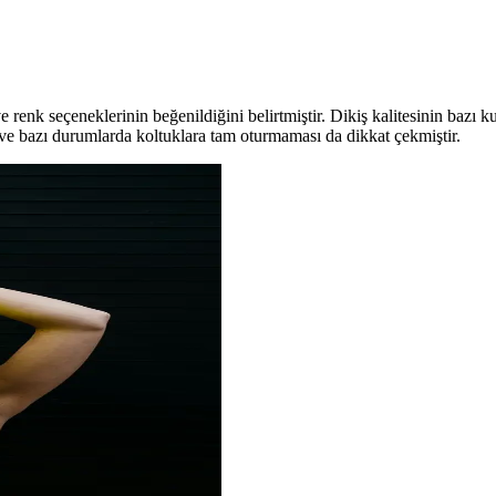
. Malzeme, kaymaz özellikler, kullanım kolaylığı ve kullanıcı geri bildirim
 renk seçeneklerinin beğenildiğini belirtmiştir. Dikiş kalitesinin bazı 
ve bazı durumlarda koltuklara tam oturmaması da dikkat çekmiştir.