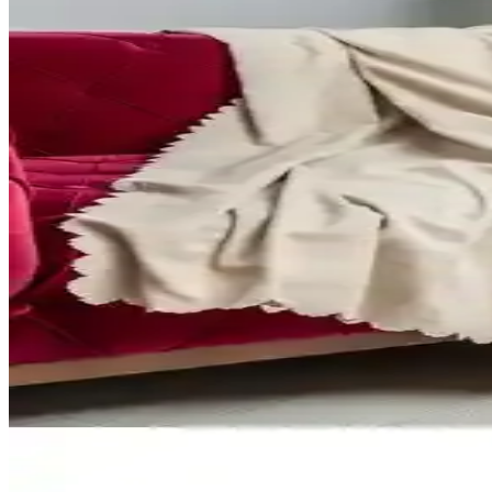
Vorthio Eames Lounge Chair Replika İncelemesi: Üst 
Vorthio Eames Lounge Chair replikası, üst kalite tam anilin deri ve da
Salon Dekorasyonunda Pembe Koltuk Kullanımı ve R
Salon dekorasyonunda pembe koltuk seçimi, doğru renk uyumu ve akses
sunar.
Beyaz ve Gri Koltuk Seçiminde Renk, Dayanıklılık ve 
Beyaz ve gri koltukların avantajları, temizlik zorlukları ve dayanıklılık
Koltuk Örtüsü Karşılaştırması: Faiend Jakarlı ve Ris
Faiend Jakarlı Düz Desen ve Riselerhome Balpeteği koltuk örtülerinin ö
Pufumo Deri Armut Koltuk Modelleri Karşılaştırması 
İki Pufumo Deri Armut Koltuk modeli, farklı kumaş ve tasarımlarıyla i
Latuda Kaymaz Koltuk Örtüsü ve Şalı Karşılaştırma