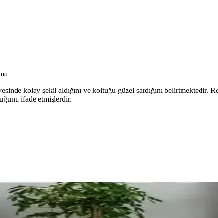
rma
yesinde kolay şekil aldığını ve koltuğu güzel sardığını belirtmektedir. Re
uğunu ifade etmişlerdir.
ve Kahverengi Tonlarında Seçim Rehberi
ir. Yeşil tonlar canlılık katarken, kahverengi desenli halılar mekânda 
ü Koltuk mu Ayrı Kanepe mi?
 kritik öneme sahiptir. Renklerin bakımı, modelin mekâna uyumu ve mobil