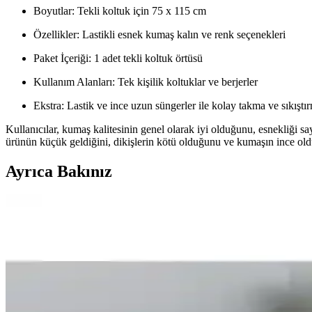
Boyutlar: Tekli koltuk için 75 x 115 cm
Özellikler: Lastikli esnek kumaş kalın ve renk seçenekleri
Paket İçeriği: 1 adet tekli koltuk örtüsü
Kullanım Alanları: Tek kişilik koltuklar ve berjerler
Ekstra: Lastik ve ince uzun süngerler ile kolay takma ve sıkıştı
Kullanıcılar, kumaş kalitesinin genel olarak iyi olduğunu, esnekliği sa
ürünün küçük geldiğini, dikişlerin kötü olduğunu ve kumaşın ince old
Ayrıca Bakınız
Bej Koltuk Takımlarına Uygun Halı Renkleri: Yeşil 
Bej koltuk takımları için halı seçerken renk uyumu ve kontrast önemlid
Koltuk Seçiminde Renk ve Model Tercihleri: Bölüml
Koltuk seçiminde renk ve model, mekânın işlevselliği ve estetiği için