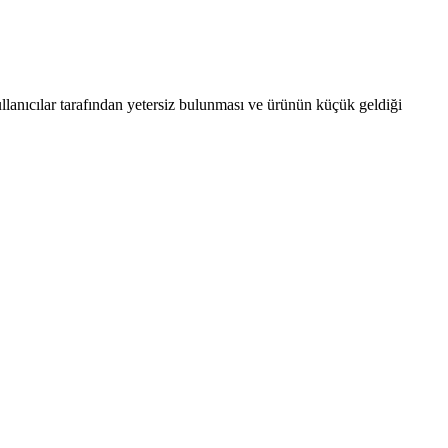
leriyle ilgili önemli bilgiler içerir.
kullanıcılar tarafından yetersiz bulunması ve ürünün küçük geldiği