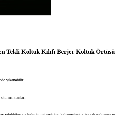
n Tekli Koltuk Kılıfı Berjer Koltuk Örtüsü
nede yıkanabilir
k oturma alanları
lay takıldığını ve koltuğu iyi sardığını belirtmektedir. Ancak polyester