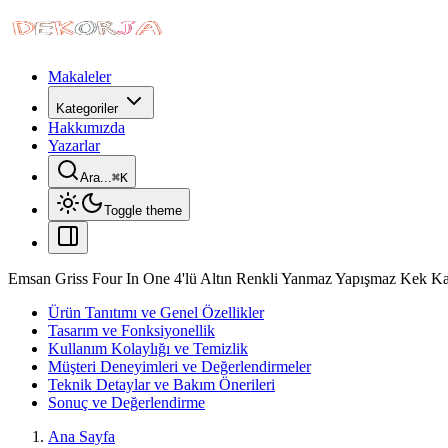
Makaleler
Kategoriler
Hakkımızda
Yazarlar
Ara...
⌘
K
Toggle theme
Emsan Griss Four In One 4'lü Altın Renkli Yanmaz Yapışmaz Kek Kalı
Ürün Tanıtımı ve Genel Özellikler
Tasarım ve Fonksiyonellik
Kullanım Kolaylığı ve Temizlik
Müşteri Deneyimleri ve Değerlendirmeler
Teknik Detaylar ve Bakım Önerileri
Sonuç ve Değerlendirme
Ana Sayfa