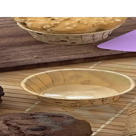
Kullanım Özellikleri
ıyla eşit pişirme sağlar, kullanımı kolay ve hijyenik bir mutfak gerecidir.
n Karşılaştırması ve Özellikleri
llanıcı yorumlarını detaylı inceleyerek en uygun seçeneği belirlemeniz
 Pratik Şeker Hamuru Dekorasyon Kalıbı
ayan dayanıklı ve güvenli bir dekorasyon kalıbıdır. Kullanımı pratik, e
ek Kalite ve Dayanıklılık Sağlar
n kaplamasıyla pratik ve dayanıklı, çeşitli tarifler için uygun, kolay ku
 Estetik Mutfak Çözümü
mutfaklarınızda pratiklik sağlar. 25 kapasiteli, dayanıklı ve kolay temiz
sarım ve Pembe Estetik Dayanıklı