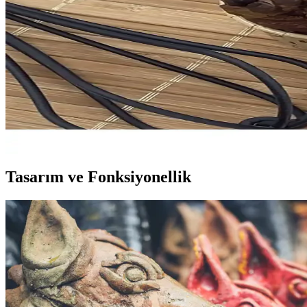
Emsan Maya Kek Kalıbı 27 cm, döküm malzemesiyle ısıyı eşit dağıtarak
pembe dış görünümü mutfağa estetik katarken bakım talimatlarına uyu
Elit Parti Ayarlanabilir Pasta Çemberi: Çok Amaçlı, 
Elit Parti ayarlanabilir pasta çemberi, farklı boyutlarda kek ve pasta 
Yusuf Dirik YD Parti Malzemeleri Desenli Muffin Kek
Yusuf Dirik YD Party Supplies'nin tek kullanımlık muffin kalıbı, dayanı
Tasarım ve Fonksiyonellik