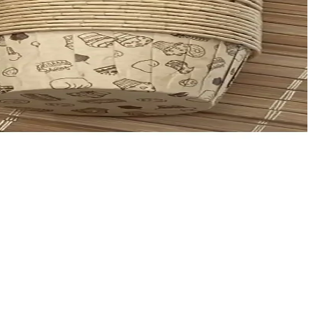
enli kullanım sunar; granit benzeri iç yüzey yapışmayı azaltır ve
izlenme ve ayarlanabilir özellikleriyle mutfağınıza şıklık katıyor.
 renkli kalıp, ölçüleriyle ideal porsiyon sağlar.