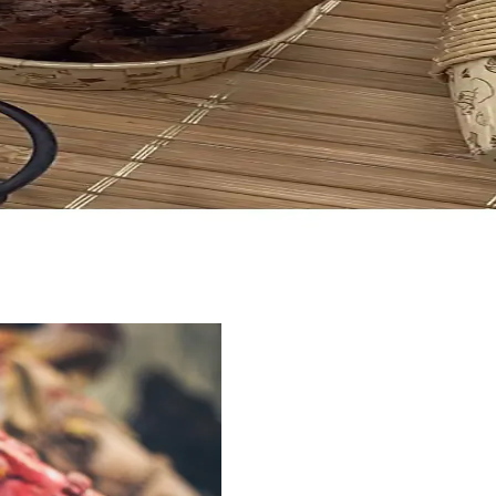
 tabandan üst yüzeye kadar homojen pişirme sağlar. Kelepçeli kilit güv
m gerekir.
Dayanıklı ve Pratik Mutfak Gereci
yapımı için dayanıklı ve pratik bir çözüm sunar. Metal malzeme, kolay tem
 Kalıbı: Dayanıklı ve Pratik Kullanım İçin Uygun
klı ve hijyenik yapısıyla etkinliklerde pratik çözümler sunar. 50 adet bej