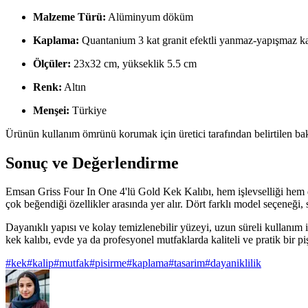
Malzeme Türü:
Alüminyum döküm
Kaplama:
Quantanium 3 kat granit efektli yanmaz-yapışmaz 
Ölçüler:
23x32 cm, yükseklik 5.5 cm
Renk:
Altın
Menşei:
Türkiye
Ürünün kullanım ömrünü korumak için üretici tarafından belirtilen bak
Sonuç ve Değerlendirme
Emsan Griss Four In One 4'lü Gold Kek Kalıbı, hem işlevselliği hem d
çok beğendiği özellikler arasında yer alır. Dört farklı model seçeneği, su
Dayanıklı yapısı ve kolay temizlenebilir yüzeyi, uzun süreli kullanım
kek kalıbı, evde ya da profesyonel mutfaklarda kaliteli ve pratik bir p
#
kek
#
kalip
#
mutfak
#
pisirme
#
kaplama
#
tasarim
#
dayaniklilik