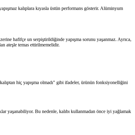
-yapışmaz kalıplara kıyasla üstün performans gösterir. Alüminyum
 üzerine hafifçe un serpiştirildiğinde yapışma sorunu yaşanmaz. Ayrıca,
n ateşle temas ettirilmemelidir.
alıptan hiç yapışma olmadı" gibi ifadeler, ürünün fonksiyonelliğini
uklar yaşanabiliyor. Bu nedenle, kalıbı kullanmadan önce iyi yağlamak