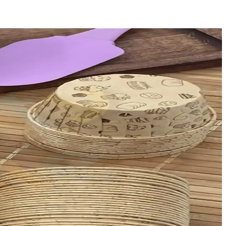
e yardımcı oluyoruz.
stetik sonuçlar elde etmenize yardımcı olur.
llanımlı ve temizliği kolay bir mutfak gerecidir.
lenebilir özellikleriyle büyük partilerde de ideal bir seçim.