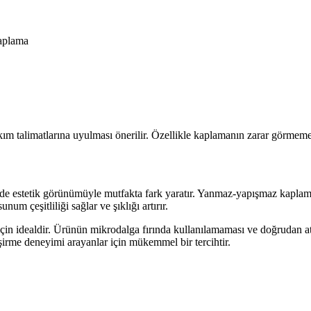
kaplama
ım talimatlarına uyulması önerilir. Özellikle kaplamanın zarar görmemes
e estetik görünümüyle mutfakta fark yaratır. Yanmaz-yapışmaz kaplaması
num çeşitliliği sağlar ve şıklığı artırır.
 için idealdir. Ürünün mikrodalga fırında kullanılamaması ve doğrudan at
işirme deneyimi arayanlar için mükemmel bir tercihtir.