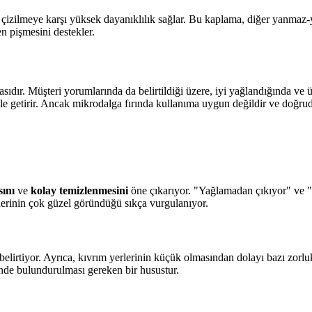
 çizilmeye karşı yüksek dayanıklılık sağlar. Bu kaplama, diğer yanmaz
n pişmesini destekler.
asıdır. Müşteri yorumlarında da belirtildiği üzere, iyi yağlandığında ve
ale getirir. Ancak mikrodalga fırında kullanıma uygun değildir ve doğruda
ını
ve
kolay temizlenmesini
öne çıkarıyor. "Yağlamadan çıkıyor" ve "k
illerinin çok güzel göründüğü sıkça vurgulanıyor.
belirtiyor. Ayrıca, kıvrım yerlerinin küçük olmasından dolayı bazı zorl
nde bulundurulması gereken bir husustur.