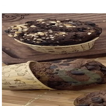
Galata Pazar 12'li Metal Muffin Kalıbı İncelemesi ve 
Galata Pazar 12'li metal muffin kalıbı, yüksek ısı iletimi ve şık tasarım
Trend Hediye Sepeti ve WAPPA Muffin Kek Kalıplarını
Trend Hediye Sepeti ve WAPPA muffin kalıplarının özelliklerini ve ku
Epinox Büyük Harf Basmalı Kopat: Gıda Güvenli ve
Epinox büyük harf kopat, şeker hamuru ile kolayca harf kesmenizi sağl
Berdina Home 12 Bölmeli Muffin Kek Kalıbı Seti Yüks
Berdina Home'un 12 bölmeli muffin kek kalıbı seti, yüksek kaliteli teflo
Dolphin Siyah Gold Muffin Kek Kapsülü: Pratik ve
Dolphin Siyah Gold Muffin Kek Kapsülü, eşit pişirme ve şık tasarımıyla 
Emsan Maya Kek Kalıbı 27 cm – Döküm, Kelepçeli Ta