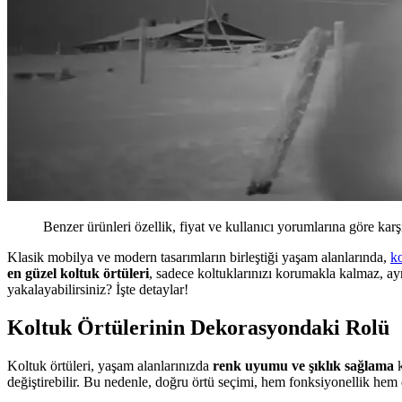
Benzer ürünleri özellik, fiyat ve kullanıcı yorumlarına göre karş
Klasik mobilya ve modern tasarımların birleştiği yaşam alanlarında,
k
en güzel koltuk örtüleri
, sadece koltuklarınızı korumakla kalmaz, ayn
yakalayabilirsiniz? İşte detaylar!
Koltuk Örtülerinin Dekorasyondaki Rolü
Koltuk örtüleri, yaşam alanlarınızda
renk uyumu ve şıklık sağlama
k
değiştirebilir. Bu nedenle, doğru örtü seçimi, hem fonksiyonellik hem 