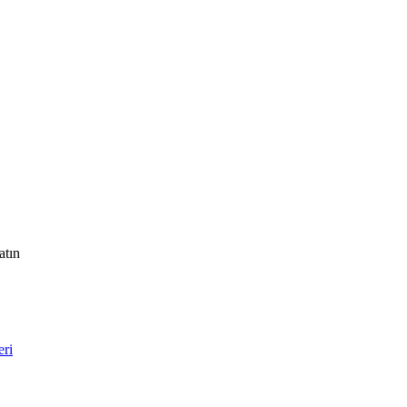
atın
ri