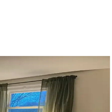
nerek mekanın estetik bütünlüğü sağlanır.
fonksiyonelliğini nasıl etkilediği inceleniyor.
eri
çimler verandanın atmosferini ve dış görünümünü güçlendirir.