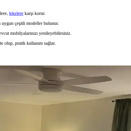
elere,
lekelere
karşı korur.
a uygun çeşitli modeller bulunur.
vcut mobilyalarınızı yenileyebilirsiniz.
e olup, pratik kullanım sağlar.
ekorasyonda Görsel Denge Sağlama Yöntemleri
 açabilir. Halı, perde, yastık ve mobilya yerleşimi ile renkler dengele
umu, Mobilya Yerleşimi ve Estetik İncelemesi
eşimi ve aksesuar dengesi gibi unsurların yaşam alanlarının estetik ve 
Mobilya Düzenlemeleriyle Estetik İyileştirme Yönteml
 uyumlu kullanımı mekânı daha davetkâr ve fonksiyonel kılar. Doğru se