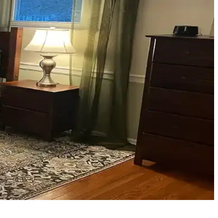
n atmosferini belirler.
olap, teal rengini öne çıkarır, aksesuarlar ise denge oluşturur.
ekleriyle estetik sonuçlar elde edilir.
üzeni mekânın atmosferini zenginleştirir.
rıyla odanız daha dengeli ve sıcak bir hale gelir.