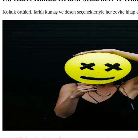
Koltuk örtüleri, farklı kumaş ve desen seçenekleriyle her zevke hit