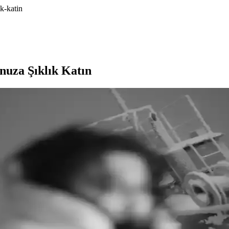
k-katin
nuza Şıklık Katın