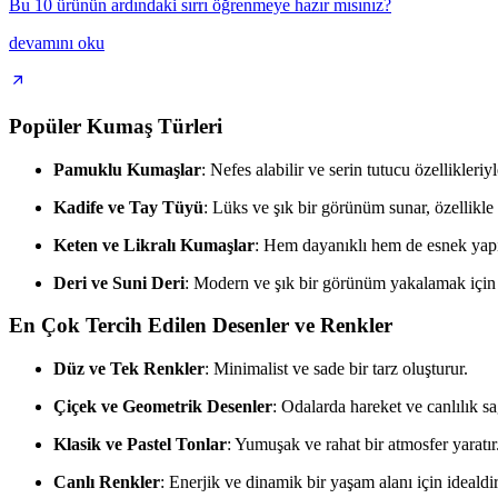
Bu 10 ürünün ardındaki sırrı öğrenmeye hazır mısınız?
devamını oku
Popüler Kumaş Türleri
Pamuklu Kumaşlar
: Nefes alabilir ve serin tutucu özellikleriyl
Kadife ve Tay Tüyü
: Lüks ve şık bir görünüm sunar, özellikle 
Keten ve Likralı Kumaşlar
: Hem dayanıklı hem de esnek yapıs
Deri ve Suni Deri
: Modern ve şık bir görünüm yakalamak için te
En Çok Tercih Edilen Desenler ve Renkler
Düz ve Tek Renkler
: Minimalist ve sade bir tarz oluşturur.
Çiçek ve Geometrik Desenler
: Odalarda hareket ve canlılık sa
Klasik ve Pastel Tonlar
: Yumuşak ve rahat bir atmosfer yaratır
Canlı Renkler
: Enerjik ve dinamik bir yaşam alanı için idealdir