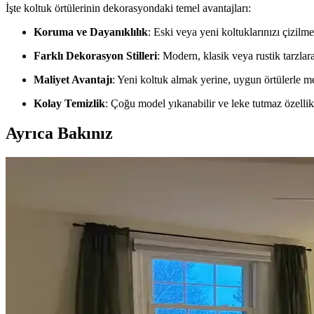
İşte koltuk örtülerinin dekorasyondaki temel avantajları:
Koruma ve Dayanıklılık
: Eski veya yeni koltuklarınızı çizilm
Farklı Dekorasyon Stilleri
: Modern, klasik veya rustik tarzlar
Maliyet Avantajı
: Yeni koltuk almak yerine, uygun örtülerle me
Kolay Temizlik
: Çoğu model yıkanabilir ve leke tutmaz özellikt
Ayrıca Bakınız
Koltuk ve Aksesuar Sandalyelerde Renk Uyumu ve D
Koltuk ve aksesuar sandalyelerde renk uyumsuzluğu görsel rekabete yol
Ev Dekorasyonunda Denge ve Fonksiyonellik: Renk Uy
Reddit tartışması üzerinden ev dekorasyonunda renk uyumu, mobilya yerl
Veranda Dekorasyonunda Bitki Seçimi, Aydınlatma ve 
Veranda dekorasyonunda bitkiler, halılar, aydınlatma ve mobilyaların