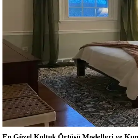
Habitat'tan İkinci El Mobilya Alımı ve Ev Dekorasy
Habitat mağazalarından ikinci el mobilya alımı, ekonomik ve özgün deko
Teal Renkli Sandalyenin Halı ve Dolapla Uyumunda 
Teal renkli sandalyenin halı ve dolapla uyumu, doğru renk tonları ve ak
Yan Sehpa Boyama Renk Seçenekleri ve Dekorasyon
Yan sehpa boyamada renk seçimi, mobilya ve dekorasyon uyumu açısınd
Ev Kütüphanesi Yenileme: Renk, Dekorasyon ve Kon
Ev kütüphanesi yenilemesinde renklerin rahatlatıcı etkisi, kişisel dek
Yatak Odası Düzeni ve Dekorasyonunda Doğru Yerleş
Yatak odasında doğru mobilya yerleşimi, renk uyumu, aydınlatma ve kişi
En Güzel Koltuk Örtüsü Modelleri ve Kum