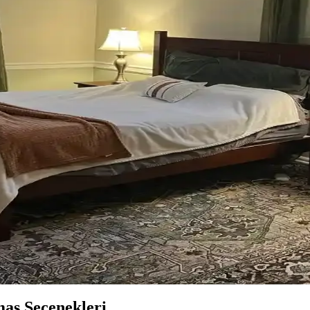
onunda Stil Oluşturma Yöntemleri
rasyon için fırsatlar sunar. Doğru seçim, temizlik ve stil oluşturma evi
Renk Tonları ve Aksesuarların Rolü
sesuar seçimiyle sağlanır. Halıdaki mavi-yeşil alt tonlar ve sıcak ahşap d
 Uyumu İçin Rehber
an önemlidir. Koyu tonlar, sıcak renkler ve doğal ahşap görünümü seçen
forun Dengeli Buluşması
oratif öğeler ve konforlu mobilyalar ön plandadır. Tavan boyama ve raf d
im ve Tasarım İpuçları
sel dokunuşlarla mekanın fonksiyonelliği ve estetiği artırılır. Bu ipuçla
aş Seçenekleri