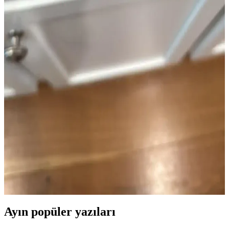
Tuğla cephelerin beyaza boyanması estetik açıdan tercih edilse de,
bakım zorlukları ve yapısal riskler taşır. Doğal nefes alma özelliği
kaybolabilir, alternatif çözümler önerilir.
Benjamin Moore Beyaz Tonları: White Dove,
Chantilly Lace ve Simply White Karşılaştırması
Benjamin Moore'un White Dove, Chantilly Lace ve Simply White
beyaz tonları, mekanın ışıklandırması, zemin ve mobilyalarla
uyumuna göre farklı sonuçlar verir. Doğru seçim için renk testi ve
ortam değerlendirmesi önemlidir.
Eski Tarz Granit Tezgahlar İçin Uyumlu Dolap
Boya Renkleri ve Dekorasyon Önerileri
Eski tarz siyah, gri ve beyaz granit tezgahlarla uyumlu dolap boya
renkleri ve dekorasyon önerileri sunuluyor. Doğru renk seçimi ve
aksesuarlarla mutfak görünümü yenilenebilir.
Ayın popüler yazıları