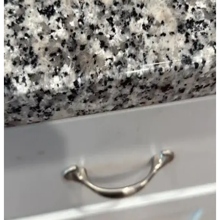
Kullanımı İçin Doğru Boya Seçimi
Yıpranmış banyolarda slate zemin ve vintage detaylarla uyumlu
boya seçimi, sakin tonlar ve vurgu renkleriyle mekanın estetik ve
fonksiyonel dengesini sağlar.
Eski Güvenlik Sisteminden Kalan Fayans
Deliklerinin Çözümü ve Yaratıcı Dekorasyon
Fikirleri
Eski güvenlik sistemlerinin fayanslarda bıraktığı delikler, estetik ve
işlevsellik sorunları yaratır. Kısa vadede boya ve dekoratif çözümler,
uzun vadede ise tam tadilat önerilir.
Bodrum Katları İçin Doğru Boya Renkleri ve Alt
Tonları Seçimi Rehberi
Bodrum katlarında doğal ışık sınırlıdır; doğru boya renkleri ve alt
tonları seçimi mekanın sıcak ve ferah görünmesini sağlar. Navajo
White, Swiss Coffee gibi renkler detaylıca incelenmiştir.
Tuğla Cepheyi Beyaza Boyamanın Estetik ve Yapısal
Etkileri Üzerine Değerlendirme