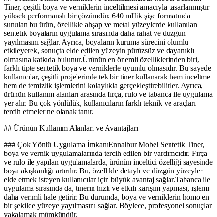
Tiner, çeşitli boya ve verniklerin inceltilmesi amacıyla tasarlanmıştır
yüksek performanslı bir çözümdür. 640 ml'lik şişe formatında
sunulan bu ürün, özellikle ahşap ve metal yüzeylerde kullanılan
sentetik boyaların uygulama sırasında daha rahat ve düzgün
yayılmasını sağlar. Ayrıca, boyaların kuruma sürecini olumlu
etkileyerek, sonuçta elde edilen yüzeyin pürüzsüz ve dayanıklı
olmasına katkıda bulunur.Ürünün en önemli özelliklerinden biri,
farklı tipte sentetik boya ve verniklerle uyumlu olmasıdır. Bu sayede
kullanıcılar, çeşitli projelerinde tek bir tiner kullanarak hem inceltme
hem de temizlik işlemlerini kolaylıkla gerçekleştirebilirler. Ayrıca,
ürünün kullanım alanları arasında fırça, rulo ve tabanca ile uygulama
yer alır. Bu çok yönlülük, kullanıcıların farklı teknik ve araçları
tercih etmelerine olanak tanır.
## Ürünün Kullanım Alanları ve Avantajları
### Çok Yönlü Uygulama İmkanıEnnalbur Mobel Sentetik Tiner,
boya ve vernik uygulamalarında tercih edilen bir yardımcıdır. Fırça
ve rulo ile yapılan uygulamalarda, ürünün inceltici özelliği sayesinde
boya akışkanlığı artırılır. Bu, özellikle detaylı ve düzgün yüzeyler
elde etmek isteyen kullanıcılar için büyük avantaj sağlar.Tabanca ile
uygulama sırasında da, tinerin hızlı ve etkili karışım yapması, işlemi
daha verimli hale getirir. Bu durumda, boya ve verniklerin homojen
bir şekilde yüzeye yayılmasını sağlar. Böylece, profesyonel sonuçlar
yakalamak mümkündür.