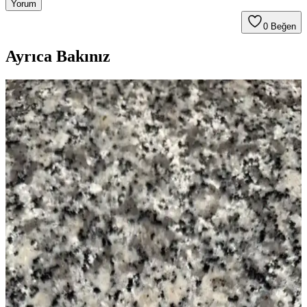
Yorum
0
Beğen
Ayrıca Bakınız
Kiralık Mutfaklarda Başarılı Yenileme ve Tasarım
İçin İzin ve Malzeme Seçimi
Kiralık mutfaklarda ev sahibi ile iletişim ve izin süreci, boya,
aydınlatma ve donanım değişiklikleriyle estetik ve fonksiyonel
yenileme yöntemleri ele alınmaktadır.
Kiralık Banyoda Dekorasyon ve Yenileme: Boya,
Zemin ve Fayans Seçiminde Dikkat Edilmesi
Gerekenler
Kiralık banyolarda boya, fayans ve zemin yenileme süreçlerinde
dayanıklılık, estetik ve ev sahibi onayı ön plandadır. Bu rehber,
pratik ve uyumlu dekorasyon önerileri sunar.
Yıpranmış Banyolarda Renk Uyumu ve Mekan