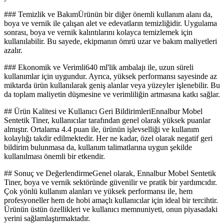
### Temizlik ve BakımÜrünün bir diğer önemli kullanım alanı da,
boya ve vernik ile çalışan alet ve edevatların temizliğidir. Uygulama
sonrası, boya ve vernik kalıntılarını kolayca temizlemek için
kullanılabilir. Bu sayede, ekipmanın ömrü uzar ve bakım maliyetleri
azalır.
### Ekonomik ve Verimli640 ml'lik ambalajı ile, uzun süreli
kullanımlar için uygundur. Ayrıca, yüksek performansı sayesinde az
miktarda ürün kullanılarak geniş alanlar veya yüzeyler işlenebilir. Bu
da toplam maliyetin düşmesine ve verimliliğin artmasına katkı sağlar.
## Ürün Kalitesi ve Kullanıcı Geri BildirimleriEnnalbur Mobel
Sentetik Tiner, kullanıcılar tarafından genel olarak yüksek puanlar
almıştır. Ortalama 4.4 puan ile, ürünün işlevselliği ve kullanım
kolaylığı takdir edilmektedir. Her ne kadar, özel olarak negatif geri
bildirim bulunmasa da, kullanım talimatlarına uygun şekilde
kullanılması önemli bir etkendir.
## Sonuç ve DeğerlendirmeGenel olarak, Ennalbur Mobel Sentetik
Tiner, boya ve vernik sektöründe güvenilir ve pratik bir yardımcıdır.
Çok yönlü kullanım alanları ve yüksek performansı ile, hem
profesyoneller hem de hobi amaçlı kullanıcılar için ideal bir tercihtir.
Ürünün üstün özellikleri ve kullanıcı memnuniyeti, onun piyasadaki
yerini sağlamlaştırmaktadır.