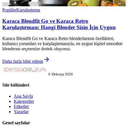
Popüler
Karşılaştırma
Karaca Blendfit Go ve Karaca Retro
Karşılaştırması: Hangi Blender Sizin İçin Uygun
Karaca Blendfit Go ve Karaca Retro blenderlarının özellikleri,
kullanıcı yorumları ve karşılaştırmasıyla, en uygun kişisel smoothie
blenderını seçmenize destek oluyoruz.
Daha fazla bilgi edinin
©
Dekorja
2026
Site bölümleri
Ana Sayfa
Kategoriler
Etiketler
Yazarlar
Genel sayfalar