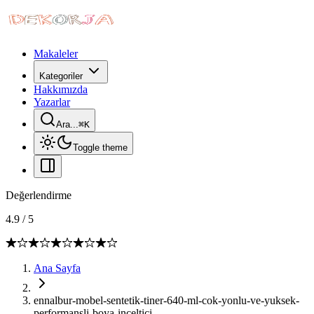
Makaleler
Kategoriler
Hakkımızda
Yazarlar
Ara...
⌘
K
Toggle theme
Değerlendirme
4.9
/
5
Ana Sayfa
ennalbur-mobel-sentetik-tiner-640-ml-cok-yonlu-ve-yuksek-
performansli-boya-inceltici