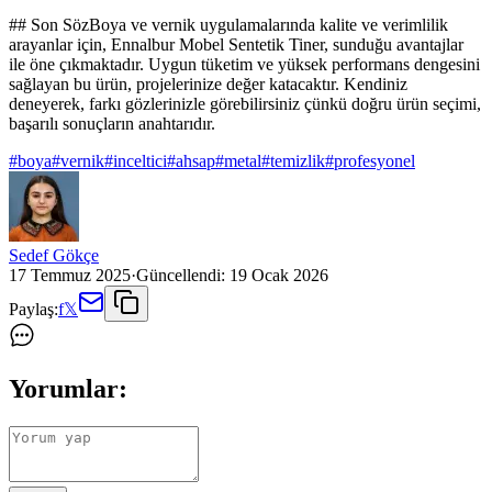
## Son SözBoya ve vernik uygulamalarında kalite ve verimlilik
arayanlar için, Ennalbur Mobel Sentetik Tiner, sunduğu avantajlar
ile öne çıkmaktadır. Uygun tüketim ve yüksek performans dengesini
sağlayan bu ürün, projelerinize değer katacaktır. Kendiniz
deneyerek, farkı gözlerinizle görebilirsiniz çünkü doğru ürün seçimi,
başarılı sonuçların anahtarıdır.
#
boya
#
vernik
#
inceltici
#
ahsap
#
metal
#
temizlik
#
profesyonel
Sedef Gökçe
17 Temmuz 2025
·
Güncellendi:
19 Ocak 2026
Paylaş:
f
𝕏
Yorumlar: