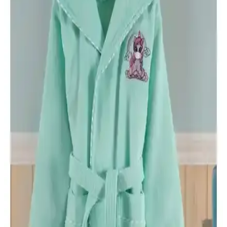
ederek en uygun seçimi yapmanıza yardımcı olur.
Varol Biyeli Şal Yaka Bambu Bornoz ve Varol Orfe
Serisi Pike Otel Bornozu Karşılaştırması
İki yüksek kaliteli bornoz arasındaki farklar, kumaş yapısı, kullanım
kolaylığı ve kullanıcı yorumlarıyla detaylı karşılaştırma.
Arvilla Home ve Özdilek Point Happy Bornoz
Setleri Karşılaştırması: Hangi Ürün Sizin İçin
Uygun
İki popüler bornoz seti Arvilla Home ve Özdilek Point Happy'yi
karşılaştırıyoruz. Konfor, kalite ve fiyat açısından detaylı analizle
sizin için en uygun seçeneği belirleyin.
Ephemeris ve Mira Home Kapüşonlu Peştemal
Bornoz Karşılaştırması
İşte Ephemeris ve Mira Home kapüşonlu bornozların özellikleri,
kullanıcı yorumları ve karşılaştırması. Hangi ürün ihtiyaçlarınıza
daha uygun? Detaylar burada.