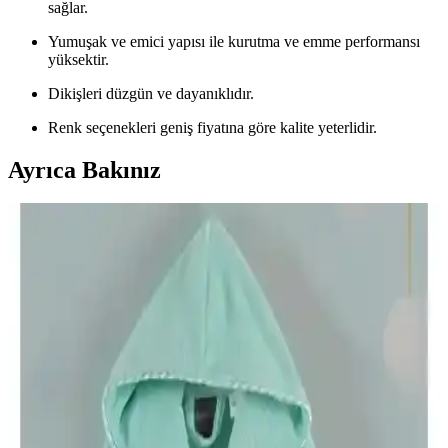
sağlar.
Yumuşak ve emici yapısı ile kurutma ve emme performansı
yüksektir.
Dikişleri düzgün ve dayanıklıdır.
Renk seçenekleri geniş fiyatına göre kalite yeterlidir.
Ayrıca Bakınız
Varol Dama ve Varol Nemesis Serisi Bornoz
Karşılaştırması ve Özellikleri
Bu makalede, Varol Dama ve Nemesis serisi bornozların özellikleri,
kullanıcı deneyimleri ve karşılaştırmaları detaylı şekilde incelenerek,
doğru seçim yapmanıza yardımcı olunur.
Güvenal Akdeniz ve Özdilek Wedding Bornoz
Setleri Karşılaştırması ve Seçim Rehberi
Bu karşılaştırma, Güvenal Akdeniz ve Özdilek Wedding bornoz
setlerinin özellikleri, kullanıcı yorumları ve avantajlarını analiz