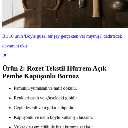
Bu 10 ürün 'Böyle güzel bir şey gerçekten var mıymış?' dedirtecek
devamını oku
Ürün 2: Rozet Tekstil Hürrem Açık
Pembe Kapüşonlu Bornoz
Pamuklu yümüşak ve hafif dokulu.
Renkleri canlı ve görseldeki gibidir.
Cepli desenli ve regular kalıplıdır.
Kapüşonlu ve uzun boylu kullanışlı tasarım.
Yüksek su emiciliği ile hızlı kuruma sağlar.