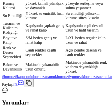
Kumaş
yüksek kaliteli yümüşak
yüzeyde sertleşme veya
Kalitesi
ve dayanıklı
solma yaşanmaz
Yüksek su emicilik hızlı
Su emiciliği yüksektir
Su Emiciliği
kuruma
kuruma süresi kısadır
Tasarım ve
Kapüşonlu şapkalı geniş
Kapüşonlu cepli desenli
Kullanım
ve rahat kalıp
uzun ve hafif tasarım
Kolaylığı
Boyut ve
S/M beden geniş ve
L/XL beden regular kalıp
Kalıp
rahat kalıp
uzun ve rahat
Renk ve
Canlı renkler çeşitli
Açık pembe desenli ve
Desen
seçenekler
canlı renkler
Seçenekleri
Makinede yıkanabilir renk
Bakım ve
Makinede yıkanabilir
ve form dayanıklılığı
Dayanıklılık
uzun ömürlü
yüksek
#
bornoz
#
kapusonlubornoz
#
pamukbornoz
#
yumusakbornoz
#
suemici
#
Paylaş:
f
𝕏
Yorumlar: