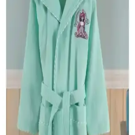
Varol Biyeli Şal Yaka Bambu Bornoz ve Varol Orfe
Serisi Pike Otel Bornozu Karşılaştırması
İki yüksek kaliteli bornoz arasındaki farklar, kumaş yapısı, kullanım
kolaylığı ve kullanıcı yorumlarıyla detaylı karşılaştırma.
Arvilla Home ve Özdilek Point Happy Bornoz
Setleri Karşılaştırması: Hangi Ürün Sizin İçin
Uygun
İki popüler bornoz seti Arvilla Home ve Özdilek Point Happy'yi
karşılaştırıyoruz. Konfor, kalite ve fiyat açısından detaylı analizle
sizin için en uygun seçeneği belirleyin.
Ephemeris ve Mira Home Kapüşonlu Peştemal
Bornoz Karşılaştırması
İşte Ephemeris ve Mira Home kapüşonlu bornozların özellikleri,
kullanıcı yorumları ve karşılaştırması. Hangi ürün ihtiyaçlarınıza
daha uygun? Detaylar burada.
Soley %100 Pamuklu Kimono Bornoz: Yüksek