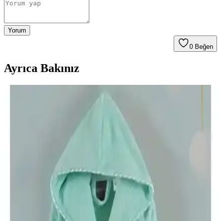
Yorum
0
Beğen
Ayrıca Bakınız
Varol Dama ve Varol Nemesis Serisi Bornoz
Karşılaştırması ve Özellikleri
Bu makalede, Varol Dama ve Nemesis serisi bornozların özellikleri,
kullanıcı deneyimleri ve karşılaştırmaları detaylı şekilde incelenerek,
doğru seçim yapmanıza yardımcı olunur.
Güvenal Akdeniz ve Özdilek Wedding Bornoz
Setleri Karşılaştırması ve Seçim Rehberi
Bu karşılaştırma, Güvenal Akdeniz ve Özdilek Wedding bornoz
setlerinin özellikleri, kullanıcı yorumları ve avantajlarını analiz
ederek en uygun seçimi yapmanıza yardımcı olur.