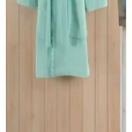
Soley %100 Pamuklu Kimono Bornoz: Yüksek
Emicilik ve Konfor Sunan Doğal Tasarım
Soley markasının %100 pamuklu kimono bornozu, yüksek emiciliği
ve şık tasarımıyla duş sonrası veya sabah rutininizde rahatlık sağlar,
uzun ömürlü ve sağlıklıdır.
Madame Coco Roesia Şalyaka Kadın Bornoz:
Yüksek Kalite ve Konfor Sunan Hafif Pamuklu
Tasarım
Madame Coco'nun Roesia Şalyaka kadın bornozu, %100 pamuk,
hızlı kuruma ve estetik ekru rengiyle günlük kullanımda konfor
sağlar, dayanıklı ve şık tasarımıyla öne çıkar.
Varol Bambu Çocuk Bornozları Karşılaştırması:
Malzeme, Tasarım ve Performans Analizi
Bu makalede, Varol Bambu Nakışlı ve Biyeli Kapşonlu çocuk
bornozlarının malzeme, tasarım ve performans özellikleri detaylı
şekilde inceleniyor. Kullanıcı geri bildirimleri ve karşılaştırma
kriterleriyle en iyi seçeneği belirleyin.