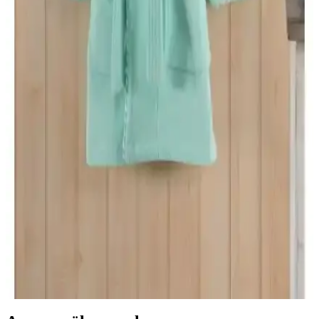
Emicilik ve Konfor Sunan Doğal Tasarım
Soley markasının %100 pamuklu kimono bornozu, yüksek emiciliği
ve şık tasarımıyla duş sonrası veya sabah rutininizde rahatlık sağlar,
uzun ömürlü ve sağlıklıdır.
Madame Coco Roesia Şalyaka Kadın Bornoz:
Yüksek Kalite ve Konfor Sunan Hafif Pamuklu
Tasarım
Madame Coco'nun Roesia Şalyaka kadın bornozu, %100 pamuk,
hızlı kuruma ve estetik ekru rengiyle günlük kullanımda konfor
sağlar, dayanıklı ve şık tasarımıyla öne çıkar.
Varol Bambu Çocuk Bornozları Karşılaştırması:
Malzeme, Tasarım ve Performans Analizi
Bu makalede, Varol Bambu Nakışlı ve Biyeli Kapşonlu çocuk
bornozlarının malzeme, tasarım ve performans özellikleri detaylı
şekilde inceleniyor. Kullanıcı geri bildirimleri ve karşılaştırma
kriterleriyle en iyi seçeneği belirleyin.