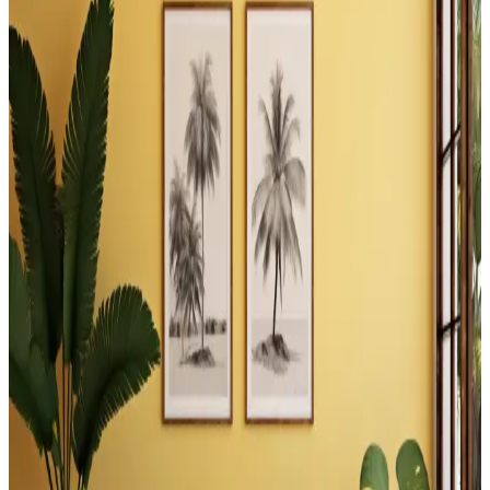
Estetik Şekilde Değerlendirme Yöntemleri
Şömine yanındaki boşluklar, raf sistemleri, dekoratif odun
düzenlemeleri ve özel mobilyalarla hem fonksiyonel hem estetik
hale getirilebilir. Alternatif kullanım önerileri ve dikkat edilmesi
gerekenler ele alınmıştır.
Balkon ve Teras Alanlarında İşlevsel ve Yaratıcı
Kullanım Önerileri
Balkon ve teraslarda barbeküden bitkilendirmeye, depolamadan
eğlence alanlarına kadar işlevsel ve estetik düzenlemelerle alanınızı
çok yönlü kullanabilirsiniz.
Tuvaletin Üstü İçin Fonksiyonel ve Estetik
Dekorasyon ve Depolama Çözümleri
Tuvaletin üst kısmı, depolama dolapları, raflar, sanat eserleri ve
uygun aydınlatma ile hem fonksiyonel hem de estetik hale
getirilebilir. Doğru malzeme ve renk seçimi mekanın atmosferini
dengeler.
Yatak Başındaki Çatı Pencereleri İçin Fonksiyonel