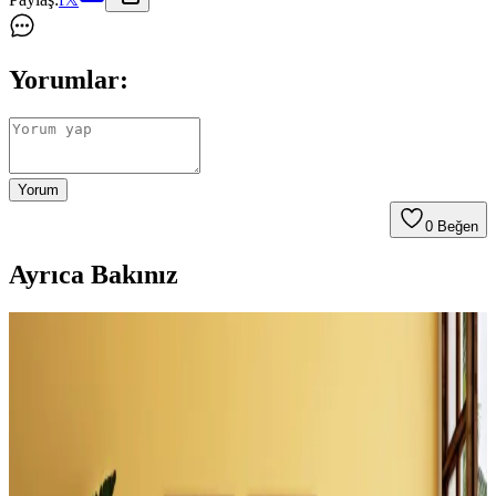
Yorumlar:
Yorum
0
Beğen
Ayrıca Bakınız
Küçük Yatak Odalarında Alcove Yatak Düzeni:
Fonksiyonel ve Estetik Çözümler
Küçük yatak odalarında alcove yatak düzeni, doğru planlama ve
yaratıcı çözümlerle işlevsel ve estetik hale getirilebilir. Depolama
entegrasyonu ve uygun dekorasyon önemli rol oynar.
Evde Şömine Yanı Boşluklarını Fonksiyonel ve