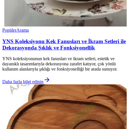
Popüler
Arama
YNS Koleksiyonu Kek Fanusları ve İkram Setleri ile
Dekorasyonda Şıklık ve Fonksiyonellik
YNS koleksiyonunun kek fanusları ve ikram setleri, estetik ve
dayanıklı tasarımlarıyla dekorasyona zarafet katıyor, çok yönlü
kullanım alanlarıyla şıklığı ve fonksiyonelliği bir arada sunuyor.
Daha fazla bilgi edinin