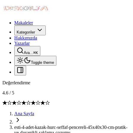
Makaleler
Kategoriler
Hakkımızda
Yazarlar
Ara...
⌘
K
Toggle theme
Değerlendirme
4.6
/
5
Ana Sayfa
esti-4-adet-kazak-hurc-seffaf-pencereli-45x40x30-cm-pratik-
ve-dayanikli-saklama-cozumu