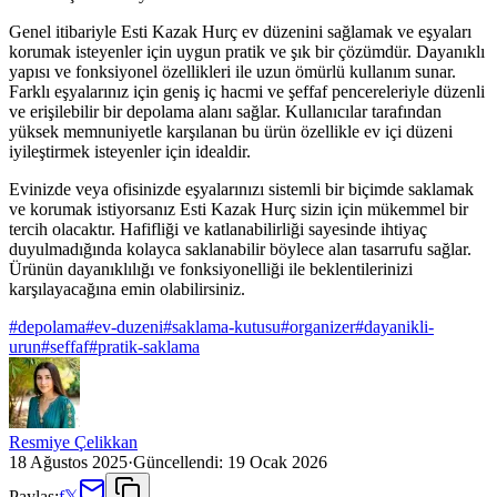
Genel itibariyle Esti Kazak Hurç ev düzenini sağlamak ve eşyaları
korumak isteyenler için uygun pratik ve şık bir çözümdür. Dayanıklı
yapısı ve fonksiyonel özellikleri ile uzun ömürlü kullanım sunar.
Farklı eşyalarınız için geniş iç hacmi ve şeffaf pencereleriyle düzenli
ve erişilebilir bir depolama alanı sağlar. Kullanıcılar tarafından
yüksek memnuniyetle karşılanan bu ürün özellikle ev içi düzeni
iyileştirmek isteyenler için idealdir.
Evinizde veya ofisinizde eşyalarınızı sistemli bir biçimde saklamak
ve korumak istiyorsanız Esti Kazak Hurç sizin için mükemmel bir
tercih olacaktır. Hafifliği ve katlanabilirliği sayesinde ihtiyaç
duyulmadığında kolayca saklanabilir böylece alan tasarrufu sağlar.
Ürünün dayanıklılığı ve fonksiyonelliği ile beklentilerinizi
karşılayacağına emin olabilirsiniz.
#
depolama
#
ev-duzeni
#
saklama-kutusu
#
organizer
#
dayanikli-
urun
#
seffaf
#
pratik-saklama
Resmiye Çelikkan
18 Ağustos 2025
·
Güncellendi:
19 Ocak 2026
Paylaş:
f
𝕏