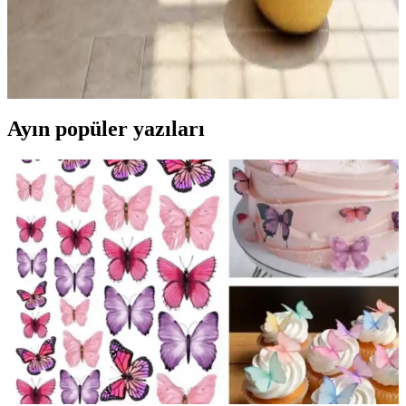
Ahşap kirişler ve beyaz tezgahların bulunduğu evlerde sage green
dolaplar ve bronz kulplar, estetik ve fonksiyonel bir dekorasyon
sunar. Aydınlatma, depolama ve aksesuar seçimleriyle mekanın
atmosferi tamamlanır.
Ayın popüler yazıları