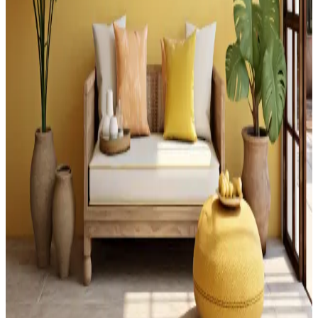
ve Estetik Tasarım Çözümleri
Yatak başındaki çatı pencereleri için gömme oturma alanları, Roman
stor perdeler, duvara monte raflar ve bitkilerle estetik ve fonksiyonel
çözümler sunuluyor. Doğru yerleşimle oda dengeli hale geliyor.
Merdiven Üstündeki Geniş Düz Yüzeyin
Fonksiyonel Kullanımı ve Tasarım Önerileri
Merdiven üstündeki geniş yüzeyler, güvenlik önlemleri ve doğru
tasarım ile bitkilerden depolamaya, sanat eserlerinden evcil hayvan
alanlarına kadar çeşitli şekillerde değerlendirilebilir.
Küçük Boşlukların Dekorasyonunda İşlevsel ve
Estetik Çözümler
Küçük boşlukların dekorasyonunda ışık durumu, depolama
çözümleri ve kişisel kullanım alanları ön planda. Bitkiler, çok amaçlı
mobilyalar ve özel tasarımlarla alanlar fonksiyonel ve estetik hale
getirilebilir.
Ahşap Kirişli Evlerde Sage Green ve Bronz
Kulplarla Modern Dekorasyon Seçenekleri