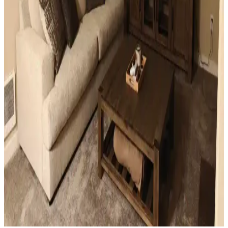
Sıcak Tonlu Mekanlarda Perde ve Perde Çubuğu
Seçimi İçin Estetik ve Fonksiyonel Rehber
Sıcak beyaz duvarlar ve açık kahverengi zeminlerde perde ve perde
çubuğu seçimi, estetik ve fonksiyonel açıdan mekanın atmosferini
belirler. Doğru renk ve malzeme tercihleri mekana sıcaklık ve uyum
katar.
Ev Dekorasyonunda Küçük Dokunuşlarla
Mekanların Kişisel ve Estetik Dönüşümü
Ev dekorasyonunda aydınlatma, halı, sanat eserleri ve mobilya
uyumu gibi küçük ama etkili dokunuşlar, mekanların kişisel ve
estetik görünümünü önemli ölçüde değiştirir.
Küçük Oturma Odası Dekorasyonunda Denge ve
Katmanlama Teknikleriyle Alanı Genişletme
Küçük oturma odalarında perde, aydınlatma, mobilya ve dekorasyon
seçimleriyle denge ve katmanlama sağlanarak alan görsel olarak
genişletilir ve fonksiyonellik artırılır.