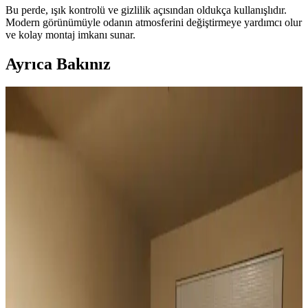
Bu perde, ışık kontrolü ve gizlilik açısından oldukça kullanışlıdır.
Modern görünümüyle odanın atmosferini değiştirmeye yardımcı olur
ve kolay montaj imkanı sunar.
Ayrıca Bakınız
Duvar Rengiyle Uyumlu Perde Seçimi: Yeşil,
Turuncu ve Kahverenginin Mekâna Etkisi
Duvar rengine uyumlu perde seçimi, mekânın atmosferini belirler.
Yeşil tonlar doğal sakinlik sunarken, turuncu ve kahverengi sıcaklık
katar. Kalın keten ve karartma perdeler ışık kontrolünde avantaj
sağlar.
Geniş Pencereler İçin Fonksiyonel ve Estetik Perde
Seçenekleri ve Çözümleri
Geniş pencereler için hücresel stor, iki stor perde kullanımı, rulo stor
ve pencere filmleri gibi işlevsel ve estetik perde seçenekleri manzara
engellenmeden ışık kontrolü sağlar.
Vintage Yatakların Yatak Odası Düzenine Etkisi ve