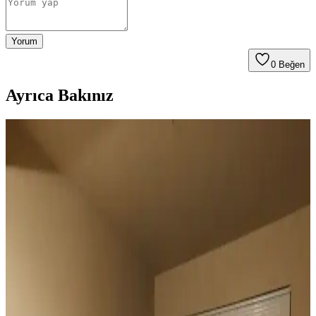
Yorum
0
Beğen
Ayrıca Bakınız
Duvar Rengiyle Uyumlu Perde Seçimi: Yeşil,
Turuncu ve Kahverenginin Mekâna Etkisi
Duvar rengine uyumlu perde seçimi, mekânın atmosferini belirler.
Yeşil tonlar doğal sakinlik sunarken, turuncu ve kahverengi sıcaklık
katar. Kalın keten ve karartma perdeler ışık kontrolünde avantaj
sağlar.
Geniş Pencereler İçin Fonksiyonel ve Estetik Perde
Seçenekleri ve Çözümleri
Geniş pencereler için hücresel stor, iki stor perde kullanımı, rulo stor
ve pencere filmleri gibi işlevsel ve estetik perde seçenekleri manzara