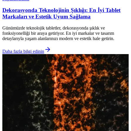
Dekorasyonda Teknolojinin Şıklığı: En İyi Tablet
Markaları ve Estetik Uyum Sağlama
Günümüzde teknolojik tabletler, dekorasyonda şıklık ve
fonksiyonelliği bir araya getiriyor. En iyi markalar ve tasarım
detaylarıyla yaşam alanlarınızı modern ve estetik hale getirin.
Daha fazla bilgi edinin