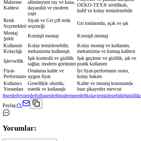
Malzeme
alüminyum ray ve kasa,
OEKO-TEX® sertifikalı,
Kalitesi
dayanıklı ve modern
hafif ve kolay temizlenebilir
yapı
Renk
Siyah ve Gri çift renk
Gri tonlarında, açık ve şık
Seçenekleri
seçeneği
Montaj
Kornişli montaj
Kornişli montaj
Şekli
Kullanım
Kolay temizlenebilir,
Kolay montaj ve kullanım,
Kolaylığı
mekanizma kullanışlı
mekanizma ve kumaş kalitesi
Işık kontrolü ve gizlilik
Işık geçirme ve gizlilik, şık ve
İşlevsellik
sağlar, modern görünüm
pratik kullanım
Fiyat-
Ortalama kalite ve
İyi fiyat-performans oranı,
Performans
uygun fiyat
kolay bakım
Kullanıcı
Genellikle olumlu,
Kalite ve montaj konusunda
Yorumları
estetik ve kullanışlı
bazı şikayetler mevcut
#
perde
#
evperde
#
ofisperde
#
modernperde
#
kolaytemizlenebilir
#
gizlili
Paylaş:
f
𝕏
Yorumlar: