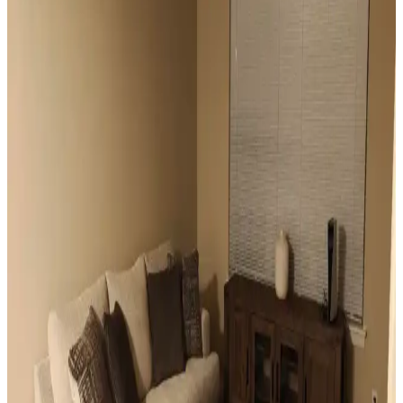
Mekâna Uyum Sağlama Yöntemleri
Vintage yatakların mekâna uyumu, boyut ve yerleşim planlaması ile
renk ve dekorasyon uyumu, kişisel tercihlerle dengelenerek yatak
odasında estetik ve fonksiyonellik sağlanır.
Odanızı Geliştirmenin Yolları: Perde, Aydınlatma ve
Dekorasyon İpuçlarıyla Atmosferi Yenileme
Odanızın atmosferini perde seçimi, aydınlatma, duvar renkleri ve
mobilya düzenlemeleriyle nasıl geliştirebileceğinizi anlatan kapsamlı
öneriler sunulmaktadır. Küçük değişikliklerle mekânda büyük
farklar yaratabilirsiniz.
Mutfak Pencereleri İçin Estetik ve Fonksiyonel
Perde ile Jaluzi Seçenekleri
Mutfak pencereleri için perde ve jaluzi seçiminde mevcut pencere
durumu, kullanım alışkanlıkları ve dekorasyon tarzı önemlidir.
Roman storlar, bambu jaluziler ve dekoratif filmler estetik ve
fonksiyonel çözümler sunar.
Sıcak Tonlu Mekanlarda Perde ve Perde Çubuğu