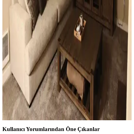
Seçimi İçin Estetik ve Fonksiyonel Rehber
Sıcak beyaz duvarlar ve açık kahverengi zeminlerde perde ve perde
çubuğu seçimi, estetik ve fonksiyonel açıdan mekanın atmosferini
belirler. Doğru renk ve malzeme tercihleri mekana sıcaklık ve uyum
katar.
Ev Dekorasyonunda Küçük Dokunuşlarla
Mekanların Kişisel ve Estetik Dönüşümü
Ev dekorasyonunda aydınlatma, halı, sanat eserleri ve mobilya
uyumu gibi küçük ama etkili dokunuşlar, mekanların kişisel ve
estetik görünümünü önemli ölçüde değiştirir.
Küçük Oturma Odası Dekorasyonunda Denge ve
Katmanlama Teknikleriyle Alanı Genişletme
Küçük oturma odalarında perde, aydınlatma, mobilya ve dekorasyon
seçimleriyle denge ve katmanlama sağlanarak alan görsel olarak
genişletilir ve fonksiyonellik artırılır.
Kullanıcı Yorumlarından Öne Çıkanlar