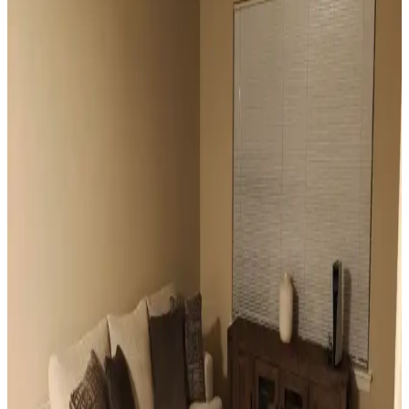
engellenmeden ışık kontrolü sağlar.
Vintage Yatakların Yatak Odası Düzenine Etkisi ve
Mekâna Uyum Sağlama Yöntemleri
Vintage yatakların mekâna uyumu, boyut ve yerleşim planlaması ile
renk ve dekorasyon uyumu, kişisel tercihlerle dengelenerek yatak
odasında estetik ve fonksiyonellik sağlanır.
Odanızı Geliştirmenin Yolları: Perde, Aydınlatma ve
Dekorasyon İpuçlarıyla Atmosferi Yenileme
Odanızın atmosferini perde seçimi, aydınlatma, duvar renkleri ve
mobilya düzenlemeleriyle nasıl geliştirebileceğinizi anlatan kapsamlı
öneriler sunulmaktadır. Küçük değişikliklerle mekânda büyük
farklar yaratabilirsiniz.
Mutfak Pencereleri İçin Estetik ve Fonksiyonel
Perde ile Jaluzi Seçenekleri
Mutfak pencereleri için perde ve jaluzi seçiminde mevcut pencere
durumu, kullanım alışkanlıkları ve dekorasyon tarzı önemlidir.
Roman storlar, bambu jaluziler ve dekoratif filmler estetik ve
fonksiyonel çözümler sunar.