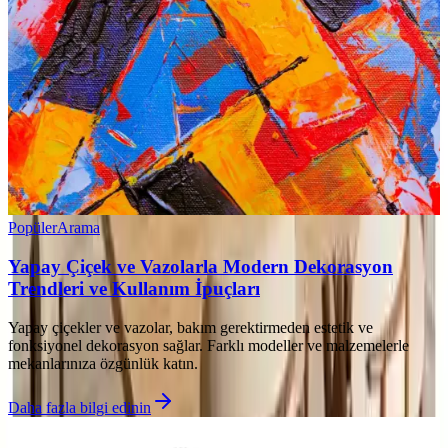
Popüler
Arama
Yapay Çiçek ve Vazolarla Modern Dekorasyon
Trendleri ve Kullanım İpuçları
Yapay çiçekler ve vazolar, bakım gerektirmeden estetik ve
fonksiyonel dekorasyon sağlar. Farklı modeller ve malzemelerle
mekanlarınıza özgünlük katın.
Daha fazla bilgi edinin