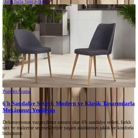
Daha fazla bilgi edinin
Popüler
Arama
6'lı Sandalye Setleri: Modern ve Klasik Tasarımlarla
Mekânınızı Yenileyin
Dekorasyonun vazgeçilmez unsuru olan 6'lı sandalye setleri, farklı
tarz ve malzeme seçenekleriyle yaşam alanlarınızı şıklık ve konforla
buluşturur.