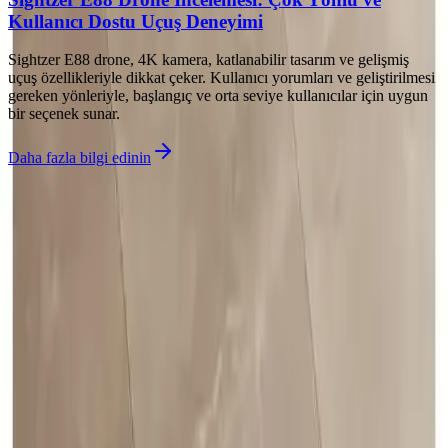
Kullanıcı Dostu Uçuş Deneyimi
Sightzer E88 drone, 4K kamera, katlanabilir tasarım ve gelişmiş
uçuş özellikleriyle dikkat çeker. Kullanıcı yorumları ve geliştirilmesi
gereken yönleriyle, başlangıç ve orta seviye kullanıcılar için uygun
bir seçenek sunar.
Daha fazla bilgi edinin
©
Dekorja
2026
Site bölümleri
Ana Sayfa
Kategoriler
Etiketler
Yazarlar
Genel sayfalar
Hakkımızda
Kullanım Şartları