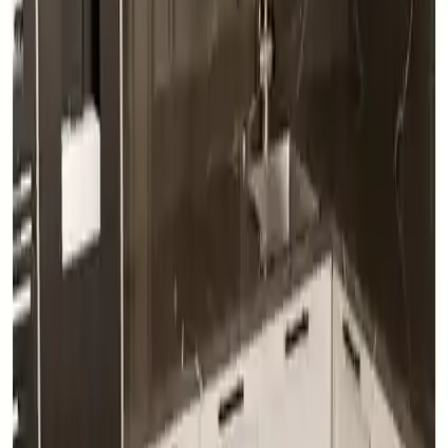
Modern tasarımıyla dikkat çeken EVDEMO Trend, ergonomik sırt
hatlarına uygun tasarımıyla kullanıcı konforunu ön planda tutar.
Renk seçenekleri, farklı iç mekân stiline uyum sağlayacak şekilde
tasarlanmıştır. Masa ve sandalye iskeletinde kullanılan boyanın
zamanla aşınması, kullanım ömrünü etkileyebilir. Bu nedenle,
düzenli bakım ve doğru kullanım önemlidir.
Kullanıcı Yorumları ve Dikkat Edilmesi Gerekenler
Bazı kullanıcılar, masa ve sandalyelerin destek ayaklarının kısa
olması ve bazı parçaların boyasının zamanla çıkması gibi sorunlar
bildirmiştir. Ayrıca, sandalyelerin minderlerindeki deliklerin yamuk
olduğu ve çivilerin sürekli düşmesi gibi şikâyetler, ürünün
dayanıklılığı konusunda gözlemler içerir. Bu tür sorunlar, ürünün
tasarım veya üretim kalitesiyle ilgili olabileceği gibi, kullanıcı
hatalarına da bağlıdır.
Sonuç ve Değerlendirme
EVDEMO Trend 6 kişilik masa takımı, şık görünümü ve
fonksiyonel özellikleriyle öne çıkar. Ancak, kullanıcı yorumları
dikkate alınacak olursa, bazı küçük bakım ve kullanım konularında
dikkatli olunması gerekebilir. Ürün, modern tasarımı ve kaliteli
malzemeleriyle, uygun bakım ve düzenli kullanım ile uzun yıllar