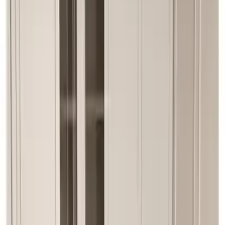
Takımı Modern Tasarım ve Dayanıklılık
Bir Arada
Resmiye Çelikkan
Yazarı Ziyaret Et
İlham Veren Yazılar
Değerlendirme
4.4
/
5
Yazar
Resmiye Çelikkan
Tür
İlham Veren Yazılar
Yayınlanma
2 Temmuz 2025
Güncelleme
19 Ocak 2026
Bu Yazı Hakkında
EVDEMO'nun Trend serisi, modern tasarımı ve
dayanıklı malzemeleriyle 6 kişilik mutfak masa takımı,
şık ve fonksiyonel bir seçenek sunar. Farklı renk