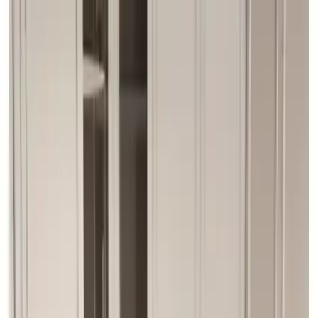
Makaleler
Kategoriler
Hakkımızda
Yazarlar
Ara...
⌘
K
Toggle theme
Ana Sayfa
İlham Veren Yazılar
EVDEMO Trend 6 Kişilik Mutfak Masa Takımı Modern
Tasarım ve Dayanıklılık Bir Arada
EVDEMO Trend 6 Kişilik Mutfak Masa