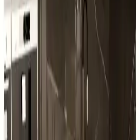
Boyutlar ve Kapasite
Genişliği 150 cm, derinliği 80 cm ve yüksekliği 75 cm olan masa,
120 kg'a kadar kişi başı taşıma kapasitesiyle büyük aileler veya
misafir ağırlamak isteyenler için idealdir. Oturma kısmındaki
silinebilir ithal kumaş ve 4 cm kalınlığındaki sünger dolgu, konforu
en üst seviyeye çıkarır.
Kullanım Alanları ve Dayanıklılık
İster kapalı alanlarda modern bir mutfakta, ister açık havada bahçe
veya teras gibi alanlarda kullanıma uygun olan bu masa, çeşitli
ortamların ihtiyaçlarını karşılar. Ürün, nemli bezle kolayca
temizlenebilir ve direkt güneş ışığından korunmalıdır. Sıcak yüzeyler
ve suyla uzun temas, malzemenin ömrünü olumsuz etkileyebilir.
Sürdürülebilir kullanım için, ürünün düzenli bakımına önem
verilmelidir.
Montaj ve Güvenlik
Demonte olarak gönderilen ürün, kullanıcı tarafından kolayca monte
edilebilir. Plastik ayaklar, zeminde çizilme ve kaymayı önler, böylece
güvenli kullanım sağlar. Ayrıca, ürün 2 yıl garantilidir, bu da
dayanıklılık ve kaliteye olan güveni yansıtır.
Tasarım ve Estetik