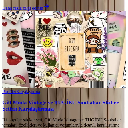
Daha fazla bilgi edinin
Popüler
Karşılaştırma
Gift Moda Vintage ve TUGİBU Sonbahar Sticker
Setleri Karşılaştırması
İki popüler sticker seti, Gift Moda Vintage ve TUGİBU Sonbahar
temaları, özellikleri ve kullanıcı yorumlarıyla detaylı karşılaştırma.