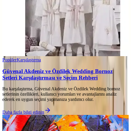
Popüler
Karşılaştırma
Güvenal Akdeniz ve Özdilek Wedding Bornoz
Setleri Karşılaştırması ve Seçim Rehberi
Bu karşılaştırma, Güvenal Akdeniz ve Özdilek Wedding bornoz
setlerinin özellikleri, kullanıcı yorumları ve avantajlarını analiz
ederek en uygun seçimi yapmanıza yardımcı olur.
Daha fazla bilgi edinin