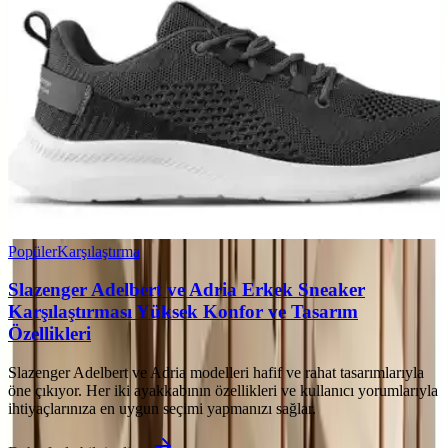
Popüler
Karşılaştırma
Slazenger Adelbert ve Adria Erkek Sneaker
Karşılaştırması Yüksek Konfor ve Tasarım
Özellikleri
Slazenger Adelbert ve Adria modelleri hafif ve rahat tasarımlarıyla
öne çıkıyor. Her iki ayakkabının özellikleri ve kullanıcı yorumlarıyla
ihtiyaçlarınıza en uygun seçimi yapmanızı sağlar.