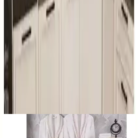
kullanılabilir. Estetik ve dayanıklılığı bir arada sunan bu masa
takımı, geniş aileler ve misafirperver ev sahipleri için ideal bir
seçenektir.
Paylaş:
f
𝕏
Yorumlar:
Yorum
0
Beğen
Ayın popüler yazıları