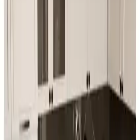
seçenekleri ve kolay bakım avantajı sağlar.
Trendler, ipuçları, rehberler ve yeni fikirlerle dolu
içerikler burada sizi bekliyor.
EVDEMO Trend 6 Kişilik Mutfak Masa Takımı: Estetik ve
İşlevsellik Bir Arada
Ürün Tanıtımı ve Genel Özellikler
EVDEMO'nun Trend serisi, modern tasarımı ve fonksiyonelliğiyle
dikkat çeken 6 kişilik mutfak masa takımı, kullanıcılara şıklık ve
dayanıklılığı bir arada sunuyor. Atlantik Çam, Krem ve Kahve renk
seçenekleriyle farklı iç mekan dekorasyonlarına uyum sağlar.
Kaliteli malzemeleri ve detaylara gösterilen özenle öne çıkar.
Malzeme ve Yapı Kalitesi
Ürün, Avrupa E1 standartlarında, kanserojen madde içermeyen,
çevre dostu suntalam malzemeden üretilir. Bu özellikler, hem
sağlığınıza hem de doğaya verdiği önemi gösterir. Metal profil
ayaklar elektro statik fırın boya ile boyanır, dayanıklılık ve estetik
sağlar. Ayrıca, ayaklar 1 mm kalınlığında profil malzemeden yapılır,
bu da ürünün sağlamlığını artırır.