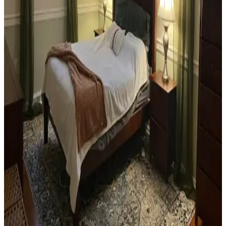
oluşturma evin atmosferini belirler.
Teal Renkli Sandalyenin Halı ve Dolapla
Uyumunda Renk Tonları ve Aksesuarların Rolü
Teal renkli sandalyenin halı ve dolapla uyumu, doğru renk tonları ve
aksesuar seçimiyle sağlanır. Halıdaki mavi-yeşil alt tonlar ve sıcak
ahşap dolap, teal rengini öne çıkarır, aksesuarlar ise denge oluşturur.
Yan Sehpa Boyama Renk Seçenekleri ve
Dekorasyon Uyumu İçin Rehber
Yan sehpa boyamada renk seçimi, mobilya ve dekorasyon uyumu
açısından önemlidir. Koyu tonlar, sıcak renkler ve doğal ahşap
görünümü seçenekleriyle estetik sonuçlar elde edilir.
Ev Kütüphanesi Yenileme: Renk, Dekorasyon ve
Konforun Dengeli Buluşması
Ev kütüphanesi yenilemesinde renklerin rahatlatıcı etkisi, kişisel
dekoratif öğeler ve konforlu mobilyalar ön plandadır. Tavan boyama
ve raf düzeni mekânın atmosferini zenginleştirir.