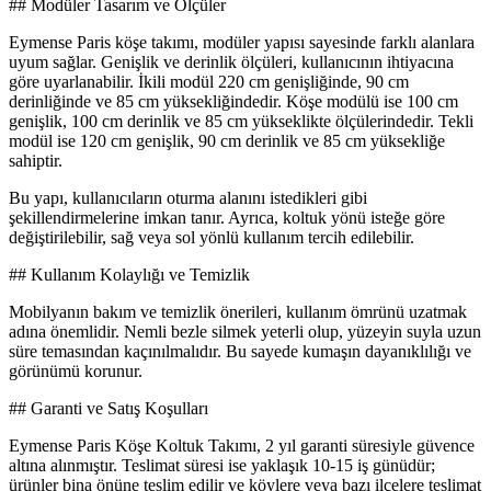
## Modüler Tasarım ve Ölçüler
Eymense Paris köşe takımı, modüler yapısı sayesinde farklı alanlara
uyum sağlar. Genişlik ve derinlik ölçüleri, kullanıcının ihtiyacına
göre uyarlanabilir. İkili modül 220 cm genişliğinde, 90 cm
derinliğinde ve 85 cm yüksekliğindedir. Köşe modülü ise 100 cm
genişlik, 100 cm derinlik ve 85 cm yükseklikte ölçülerindedir. Tekli
modül ise 120 cm genişlik, 90 cm derinlik ve 85 cm yüksekliğe
sahiptir.
Bu yapı, kullanıcıların oturma alanını istedikleri gibi
şekillendirmelerine imkan tanır. Ayrıca, koltuk yönü isteğe göre
değiştirilebilir, sağ veya sol yönlü kullanım tercih edilebilir.
## Kullanım Kolaylığı ve Temizlik
Mobilyanın bakım ve temizlik önerileri, kullanım ömrünü uzatmak
adına önemlidir. Nemli bezle silmek yeterli olup, yüzeyin suyla uzun
süre temasından kaçınılmalıdır. Bu sayede kumaşın dayanıklılığı ve
görünümü korunur.
## Garanti ve Satış Koşulları
Eymense Paris Köşe Koltuk Takımı, 2 yıl garanti süresiyle güvence
altına alınmıştır. Teslimat süresi ise yaklaşık 10-15 iş günüdür;
ürünler bina önüne teslim edilir ve köylere veya bazı ilçelere teslimat