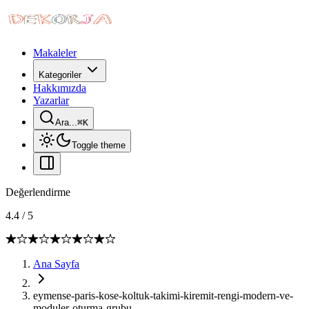
Makaleler
Kategoriler
Hakkımızda
Yazarlar
Ara...
⌘
K
Toggle theme
Değerlendirme
4.4
/
5
Ana Sayfa
eymense-paris-kose-koltuk-takimi-kiremit-rengi-modern-ve-
moduler-oturma-grubu