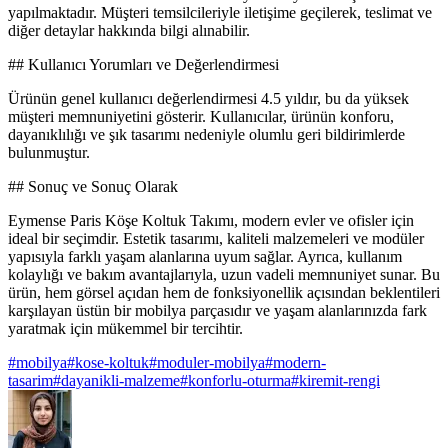
yapılmaktadır. Müşteri temsilcileriyle iletişime geçilerek, teslimat ve
diğer detaylar hakkında bilgi alınabilir.
## Kullanıcı Yorumları ve Değerlendirmesi
Ürünün genel kullanıcı değerlendirmesi 4.5 yıldır, bu da yüksek
müşteri memnuniyetini gösterir. Kullanıcılar, ürünün konforu,
dayanıklılığı ve şık tasarımı nedeniyle olumlu geri bildirimlerde
bulunmuştur.
## Sonuç ve Sonuç Olarak
Eymense Paris Köşe Koltuk Takımı, modern evler ve ofisler için
ideal bir seçimdir. Estetik tasarımı, kaliteli malzemeleri ve modüler
yapısıyla farklı yaşam alanlarına uyum sağlar. Ayrıca, kullanım
kolaylığı ve bakım avantajlarıyla, uzun vadeli memnuniyet sunar. Bu
ürün, hem görsel açıdan hem de fonksiyonellik açısından beklentileri
karşılayan üstün bir mobilya parçasıdır ve yaşam alanlarınızda fark
yaratmak için mükemmel bir tercihtir.
#
mobilya
#
kose-koltuk
#
moduler-mobilya
#
modern-
tasarim
#
dayanikli-malzeme
#
konforlu-oturma
#
kiremit-rengi