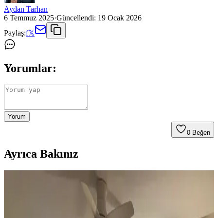
Aydan Tarhan
6 Temmuz 2025
·
Güncellendi:
19 Ocak 2026
Paylaş:
f
𝕏
Yorumlar:
Yorum
0
Beğen
Ayrıca Bakınız
Koltuk ve Aksesuar Sandalyelerde Renk Uyumu ve
Dekorasyonda Görsel Denge Sağlama Yöntemleri
Koltuk ve aksesuar sandalyelerde renk uyumsuzluğu görsel rekabete