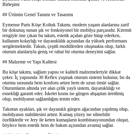
Birleşimi
## Ürünün Genel Tanımı ve Tasarımı
Eymense Paris Köşe Koltuk Takımı, modern yaşam alanlarına zarif
bir dokunuş sunan şık ve fonksiyonel bir mobilya parçasıdır. Kiremit
rengiyle öne çıkan bu takım, estetik açıdan göze hitap ederken,
kullanım kolaylığı ve dayanıklılık açısından da yüksek performans
sergilemektedir. Takım, çeşitli modüllerden oluşmakta olup, farklı
oturum alanlarıyla geniş ve rahat bir oturma deneyimi sağlar.
## Malzeme ve Yapı Kalitesi
Bu köşe takımı, sağlam yapısı ve kaliteli malzemeleriyle dikkat
çeker. İç yapısında 30 Reflex yuşmak oturum sistemi bulunur, bu da
oturma sırasında hem konforu artırır hem de uzun ömür sağlar.
Oturumların altında yer alan çelik yaylı sistem, dayanıklılığı ve
esnekliği garanti eder. İskelet kısmı ise gürgen ahşaptan üretilmiş
olup, mobilyanın sağlamlığını temin eder.
Takımın ayakları, şık ve dayanıklı gürgen ağacından yapılmış olup,
mobilyanın stabilitesini artırır. Kumaş yüzey ise silinebilir
özelliktedir ve Jery ile keten kumaşların kombinasyonundan oluşur,
böylece hem estetik hem de bakım açısından avantaj sağlar.