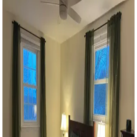
yol açabilir. Halı, perde, yastık ve mobilya yerleşimi ile renkler
dengelenerek mekanın estetik bütünlüğü sağlanır.
Ev Dekorasyonunda Denge ve Fonksiyonellik: Renk
Uyumu, Mobilya Yerleşimi ve Estetik İncelemesi
Reddit tartışması üzerinden ev dekorasyonunda renk uyumu,
mobilya yerleşimi ve aksesuar dengesi gibi unsurların yaşam
alanlarının estetik ve fonksiyonelliğini nasıl etkilediği inceleniyor.
Veranda Dekorasyonunda Bitki Seçimi, Aydınlatma
ve Mobilya Düzenlemeleriyle Estetik İyileştirme
Yöntemleri
Veranda dekorasyonunda bitkiler, halılar, aydınlatma ve mobilyaların
uyumlu kullanımı mekânı daha davetkâr ve fonksiyonel kılar. Doğru
seçimler verandanın atmosferini ve dış görünümünü güçlendirir.
Habitat'tan İkinci El Mobilya Alımı ve Ev
Dekorasyonunda Stil Oluşturma Yöntemleri
Habitat mağazalarından ikinci el mobilya alımı, ekonomik ve özgün
dekorasyon için fırsatlar sunar. Doğru seçim, temizlik ve stil