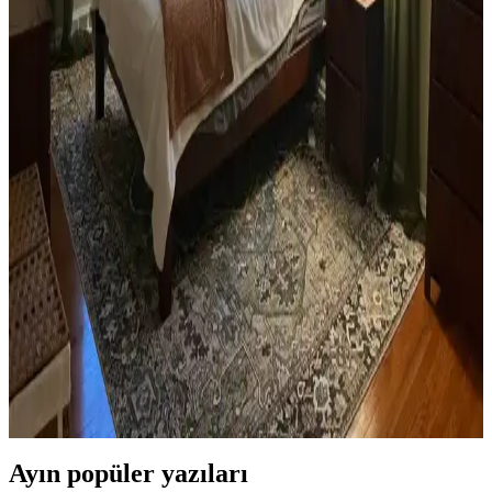
Yan Sehpa Boyama Renk Seçenekleri ve
Dekorasyon Uyumu İçin Rehber
Yan sehpa boyamada renk seçimi, mobilya ve dekorasyon uyumu
açısından önemlidir. Koyu tonlar, sıcak renkler ve doğal ahşap
görünümü seçenekleriyle estetik sonuçlar elde edilir.
Ev Kütüphanesi Yenileme: Renk, Dekorasyon ve
Konforun Dengeli Buluşması
Ev kütüphanesi yenilemesinde renklerin rahatlatıcı etkisi, kişisel
dekoratif öğeler ve konforlu mobilyalar ön plandadır. Tavan boyama
ve raf düzeni mekânın atmosferini zenginleştirir.
Yatak Odası Düzeni ve Dekorasyonunda Doğru
Yerleşim ve Tasarım İpuçları
Yatak odasında doğru mobilya yerleşimi, renk uyumu, aydınlatma
ve kişisel dokunuşlarla mekanın fonksiyonelliği ve estetiği artırılır.
Bu ipuçlarıyla odanız daha dengeli ve sıcak bir hale gelir.
Ayın popüler yazıları