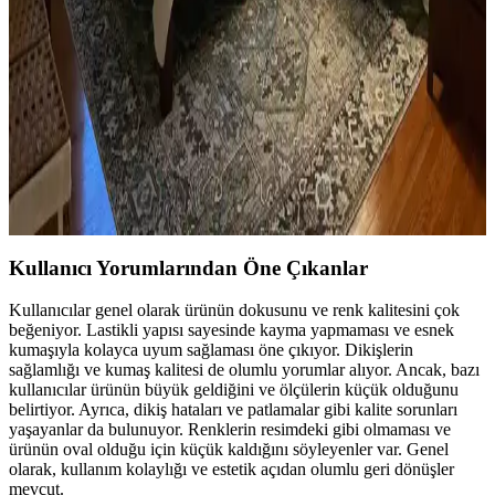
Ev kütüphanesi yenilemesinde renklerin rahatlatıcı etkisi, kişisel
dekoratif öğeler ve konforlu mobilyalar ön plandadır. Tavan boyama
ve raf düzeni mekânın atmosferini zenginleştirir.
Yatak Odası Düzeni ve Dekorasyonunda Doğru
Yerleşim ve Tasarım İpuçları
Yatak odasında doğru mobilya yerleşimi, renk uyumu, aydınlatma
ve kişisel dokunuşlarla mekanın fonksiyonelliği ve estetiği artırılır.
Bu ipuçlarıyla odanız daha dengeli ve sıcak bir hale gelir.
Kullanıcı Yorumlarından Öne Çıkanlar
Kullanıcılar genel olarak ürünün dokusunu ve renk kalitesini çok
beğeniyor. Lastikli yapısı sayesinde kayma yapmaması ve esnek
kumaşıyla kolayca uyum sağlaması öne çıkıyor. Dikişlerin
sağlamlığı ve kumaş kalitesi de olumlu yorumlar alıyor. Ancak, bazı
kullanıcılar ürünün büyük geldiğini ve ölçülerin küçük olduğunu
belirtiyor. Ayrıca, dikiş hataları ve patlamalar gibi kalite sorunları
yaşayanlar da bulunuyor. Renklerin resimdeki gibi olmaması ve
ürünün oval olduğu için küçük kaldığını söyleyenler var. Genel
olarak, kullanım kolaylığı ve estetik açıdan olumlu geri dönüşler
mevcut.