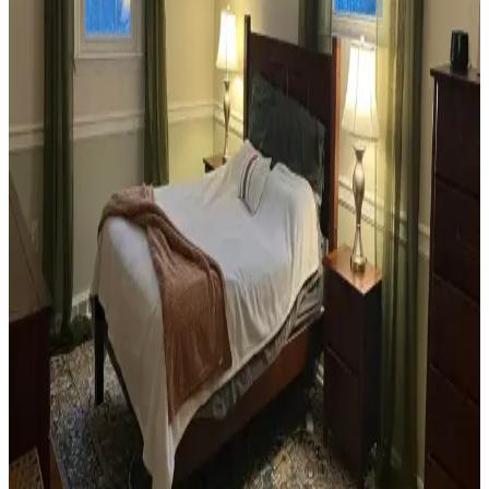
Dekorasyonunda Stil Oluşturma Yöntemleri
Habitat mağazalarından ikinci el mobilya alımı, ekonomik ve özgün
dekorasyon için fırsatlar sunar. Doğru seçim, temizlik ve stil
oluşturma evin atmosferini belirler.
Teal Renkli Sandalyenin Halı ve Dolapla
Uyumunda Renk Tonları ve Aksesuarların Rolü
Teal renkli sandalyenin halı ve dolapla uyumu, doğru renk tonları ve
aksesuar seçimiyle sağlanır. Halıdaki mavi-yeşil alt tonlar ve sıcak
ahşap dolap, teal rengini öne çıkarır, aksesuarlar ise denge oluşturur.
Yan Sehpa Boyama Renk Seçenekleri ve
Dekorasyon Uyumu İçin Rehber
Yan sehpa boyamada renk seçimi, mobilya ve dekorasyon uyumu
açısından önemlidir. Koyu tonlar, sıcak renkler ve doğal ahşap
görünümü seçenekleriyle estetik sonuçlar elde edilir.
Ev Kütüphanesi Yenileme: Renk, Dekorasyon ve
Konforun Dengeli Buluşması