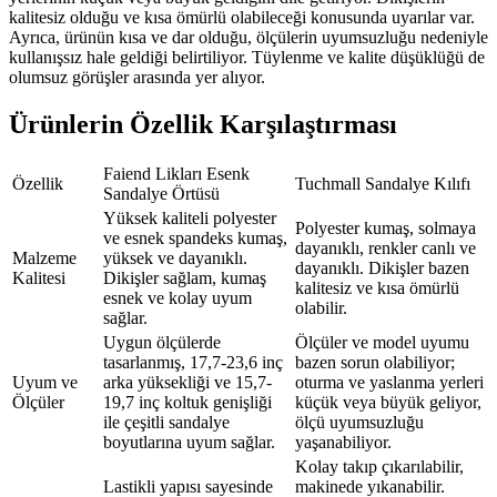
kalitesiz olduğu ve kısa ömürlü olabileceği konusunda uyarılar var.
Ayrıca, ürünün kısa ve dar olduğu, ölçülerin uyumsuzluğu nedeniyle
kullanışsız hale geldiği belirtiliyor. Tüylenme ve kalite düşüklüğü de
olumsuz görüşler arasında yer alıyor.
Ürünlerin Özellik Karşılaştırması
Faiend Likları Esenk
Özellik
Tuchmall Sandalye Kılıfı
Sandalye Örtüsü
Yüksek kaliteli polyester
Polyester kumaş, solmaya
ve esnek spandeks kumaş,
dayanıklı, renkler canlı ve
Malzeme
yüksek ve dayanıklı.
dayanıklı. Dikişler bazen
Kalitesi
Dikişler sağlam, kumaş
kalitesiz ve kısa ömürlü
esnek ve kolay uyum
olabilir.
sağlar.
Uygun ölçülerde
Ölçüler ve model uyumu
tasarlanmış, 17,7-23,6 inç
bazen sorun olabiliyor;
Uyum ve
arka yüksekliği ve 15,7-
oturma ve yaslanma yerleri
Ölçüler
19,7 inç koltuk genişliği
küçük veya büyük geliyor,
ile çeşitli sandalye
ölçü uyumsuzluğu
boyutlarına uyum sağlar.
yaşanabiliyor.
Kolay takıp çıkarılabilir,
Lastikli yapısı sayesinde
makinede yıkanabilir.