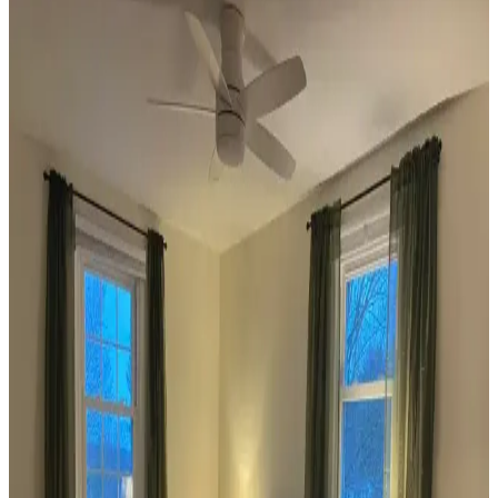
Koltuk ve Aksesuar Sandalyelerde Renk Uyumu ve
Dekorasyonda Görsel Denge Sağlama Yöntemleri
Koltuk ve aksesuar sandalyelerde renk uyumsuzluğu görsel rekabete
yol açabilir. Halı, perde, yastık ve mobilya yerleşimi ile renkler
dengelenerek mekanın estetik bütünlüğü sağlanır.
Ev Dekorasyonunda Denge ve Fonksiyonellik: Renk
Uyumu, Mobilya Yerleşimi ve Estetik İncelemesi
Reddit tartışması üzerinden ev dekorasyonunda renk uyumu,
mobilya yerleşimi ve aksesuar dengesi gibi unsurların yaşam
alanlarının estetik ve fonksiyonelliğini nasıl etkilediği inceleniyor.
Veranda Dekorasyonunda Bitki Seçimi, Aydınlatma
ve Mobilya Düzenlemeleriyle Estetik İyileştirme
Yöntemleri
Veranda dekorasyonunda bitkiler, halılar, aydınlatma ve mobilyaların
uyumlu kullanımı mekânı daha davetkâr ve fonksiyonel kılar. Doğru
seçimler verandanın atmosferini ve dış görünümünü güçlendirir.
Habitat'tan İkinci El Mobilya Alımı ve Ev