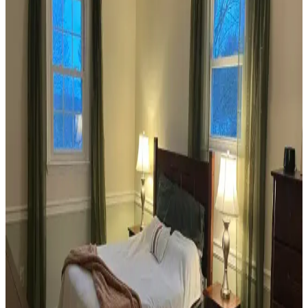
Veranda Dekorasyonunda Bitki Seçimi, Aydınlatma
ve Mobilya Düzenlemeleriyle Estetik İyileştirme
Yöntemleri
Veranda dekorasyonunda bitkiler, halılar, aydınlatma ve mobilyaların
uyumlu kullanımı mekânı daha davetkâr ve fonksiyonel kılar. Doğru
seçimler verandanın atmosferini ve dış görünümünü güçlendirir.
Habitat'tan İkinci El Mobilya Alımı ve Ev
Dekorasyonunda Stil Oluşturma Yöntemleri
Habitat mağazalarından ikinci el mobilya alımı, ekonomik ve özgün
dekorasyon için fırsatlar sunar. Doğru seçim, temizlik ve stil
oluşturma evin atmosferini belirler.
Teal Renkli Sandalyenin Halı ve Dolapla
Uyumunda Renk Tonları ve Aksesuarların Rolü
Teal renkli sandalyenin halı ve dolapla uyumu, doğru renk tonları ve
aksesuar seçimiyle sağlanır. Halıdaki mavi-yeşil alt tonlar ve sıcak
ahşap dolap, teal rengini öne çıkarır, aksesuarlar ise denge oluşturur.