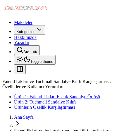
Makaleler
Kategoriler
Hakkımızda
Yazarlar
Ara...
⌘
K
Toggle theme
Faiend Likları ve Tuchmall Sandalye Kılıfı Karşılaştırması:
Özellikler ve Kullanıcı Yorumları
Ürün 1: Faiend Likları Esenk Sandalye Örtüsü
Ürün 2: Tuchmall Sandalye Kılıfı
Ürünlerin Özellik Karşılaştırması
Ana Sayfa
faiend-liklari-ve-tuchmall-sandalye-kilifi-karsilastirmasi-