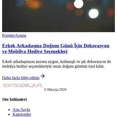
Popüler
Arama
Erkek Arkadaşına Doğum Günü İçin Dekorasyon
ve Mobilya Hediye Seçenekleri
Erkek arkadaşınızın tarzına uygun, kullanışlı ve şık dekorasyon ile
mobilya hediye seçenekleriyle onun doğum gününü özel kılın.
Daha fazla bilgi edinin
©
Dekorja
2026
Site bölümleri
Ana Sayfa
Kategoriler