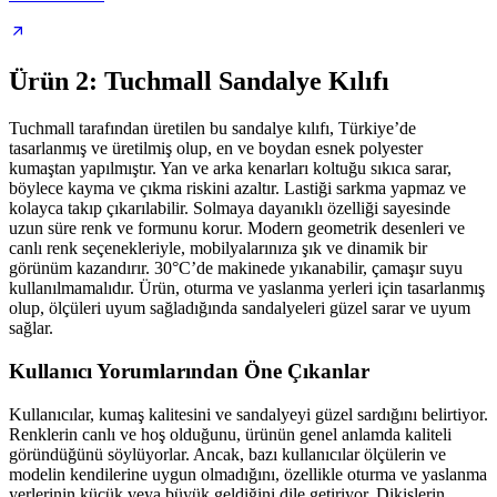
Ürün 2: Tuchmall Sandalye Kılıfı
Tuchmall tarafından üretilen bu sandalye kılıfı, Türkiye’de
tasarlanmış ve üretilmiş olup, en ve boydan esnek polyester
kumaştan yapılmıştır. Yan ve arka kenarları koltuğu sıkıca sarar,
böylece kayma ve çıkma riskini azaltır. Lastiği sarkma yapmaz ve
kolayca takıp çıkarılabilir. Solmaya dayanıklı özelliği sayesinde
uzun süre renk ve formunu korur. Modern geometrik desenleri ve
canlı renk seçenekleriyle, mobilyalarınıza şık ve dinamik bir
görünüm kazandırır. 30°C’de makinede yıkanabilir, çamaşır suyu
kullanılmamalıdır. Ürün, oturma ve yaslanma yerleri için tasarlanmış
olup, ölçüleri uyum sağladığında sandalyeleri güzel sarar ve uyum
sağlar.
Kullanıcı Yorumlarından Öne Çıkanlar
Kullanıcılar, kumaş kalitesini ve sandalyeyi güzel sardığını belirtiyor.
Renklerin canlı ve hoş olduğunu, ürünün genel anlamda kaliteli
göründüğünü söylüyorlar. Ancak, bazı kullanıcılar ölçülerin ve
modelin kendilerine uygun olmadığını, özellikle oturma ve yaslanma
yerlerinin küçük veya büyük geldiğini dile getiriyor. Dikişlerin