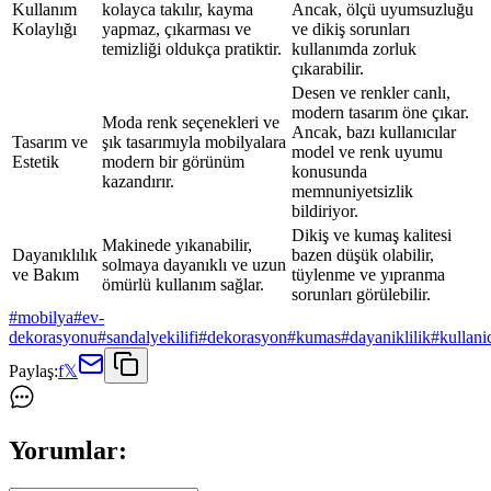
Kullanım
kolayca takılır, kayma
Ancak, ölçü uyumsuzluğu
Kolaylığı
yapmaz, çıkarması ve
ve dikiş sorunları
temizliği oldukça pratiktir.
kullanımda zorluk
çıkarabilir.
Desen ve renkler canlı,
modern tasarım öne çıkar.
Moda renk seçenekleri ve
Ancak, bazı kullanıcılar
Tasarım ve
şık tasarımıyla mobilyalara
model ve renk uyumu
Estetik
modern bir görünüm
konusunda
kazandırır.
memnuniyetsizlik
bildiriyor.
Dikiş ve kumaş kalitesi
Makinede yıkanabilir,
Dayanıklılık
bazen düşük olabilir,
solmaya dayanıklı ve uzun
ve Bakım
tüylenme ve yıpranma
ömürlü kullanım sağlar.
sorunları görülebilir.
#
mobilya
#
ev-
dekorasyonu
#
sandalyekilifi
#
dekorasyon
#
kumas
#
dayaniklilik
#
kullani
Paylaş:
f
𝕏
Yorumlar: