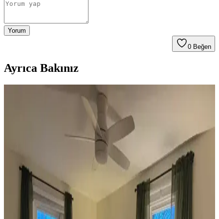
Yorum
0
Beğen
Ayrıca Bakınız
Koltuk ve Aksesuar Sandalyelerde Renk Uyumu ve
Dekorasyonda Görsel Denge Sağlama Yöntemleri
Koltuk ve aksesuar sandalyelerde renk uyumsuzluğu görsel rekabete
yol açabilir. Halı, perde, yastık ve mobilya yerleşimi ile renkler
dengelenerek mekanın estetik bütünlüğü sağlanır.
Ev Dekorasyonunda Denge ve Fonksiyonellik: Renk
Uyumu, Mobilya Yerleşimi ve Estetik İncelemesi
Reddit tartışması üzerinden ev dekorasyonunda renk uyumu,
mobilya yerleşimi ve aksesuar dengesi gibi unsurların yaşam
alanlarının estetik ve fonksiyonelliğini nasıl etkilediği inceleniyor.