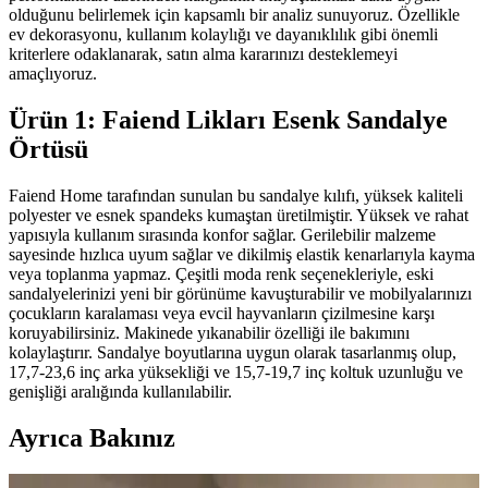
olduğunu belirlemek için kapsamlı bir analiz sunuyoruz. Özellikle
ev dekorasyonu, kullanım kolaylığı ve dayanıklılık gibi önemli
kriterlere odaklanarak, satın alma kararınızı desteklemeyi
amaçlıyoruz.
Ürün 1: Faiend Likları Esenk Sandalye
Örtüsü
Faiend Home tarafından sunulan bu sandalye kılıfı, yüksek kaliteli
polyester ve esnek spandeks kumaştan üretilmiştir. Yüksek ve rahat
yapısıyla kullanım sırasında konfor sağlar. Gerilebilir malzeme
sayesinde hızlıca uyum sağlar ve dikilmiş elastik kenarlarıyla kayma
veya toplanma yapmaz. Çeşitli moda renk seçenekleriyle, eski
sandalyelerinizi yeni bir görünüme kavuşturabilir ve mobilyalarınızı
çocukların karalaması veya evcil hayvanların çizilmesine karşı
koruyabilirsiniz. Makinede yıkanabilir özelliği ile bakımını
kolaylaştırır. Sandalye boyutlarına uygun olarak tasarlanmış olup,
17,7-23,6 inç arka yüksekliği ve 15,7-19,7 inç koltuk uzunluğu ve
genişliği aralığında kullanılabilir.
Ayrıca Bakınız