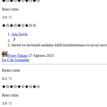
İkinci ürün
3.9
/
5
Ana Sayfa
faiend-ve-tuchmall-sandalye-kilifi-karsilastirmasi-ve-en-iyi-sec
Feray Özkan
·
27 Ağustos 2025
En Çok Arananlar
Birinci ürün
4.2
/
5
İkinci ürün
3.9
/
5