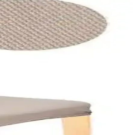
laylığıyla öne çıkan bu ürünleri detaylı karşılaştırıyoruz.
n ve dayanıklı? Detaylar burada.
yıkanabilir özelliğiyle pratiklik sağlar.
zlenebilir özelliğiyle pratiklik sunar.
yapmanıza yardımcı oluyor.
.