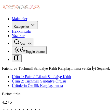
Makaleler
Kategoriler
Hakkımızda
Yazarlar
Ara...
⌘
K
Toggle theme
Faiend ve Tuchmall Sandalye Kılıfı Karşılaştırması ve En İyi Seçenek
Ürün 1: Faiend Likralı Sandalye Kılıfı
Ürün 2: Tuchmall Sandalye Örtüsü
Ürünlerin Özellik Karşılaştırması
Birinci ürün
4.2
/
5