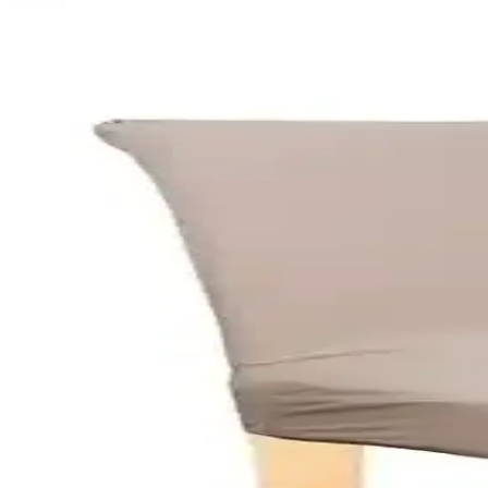
Faiend Likralı ve Tuchmall Kadife Sandalye Kılıfı Kar
Faiend Likralı ve Tuchmall Kadife sandalye kılıfları, farklı kumaşlar v
Elgeyar Jakarli ve Faiend Likralı Sandalye Kılıfların
Elgeyar jakarli ve Faiend likralı sandalye kılıflarını malzeme, uyum,
Faiend Tuğla Desen Sandalye Kılıfı: Estetik ve Kulla
Faiend tuğla desen sandalye kılıfı, esnek yapısı, kolay kullanımı ve d
Elgeyar Jakarli Sandalye Örtüsü: Esneklik ve Estet
Elgeyar Jakarli Sandalye Örtüsü, yüksek esneklik ve dayanıklılık sağlay
Riselerhome Elgeyar ve Özmakan Yüksek Kaliteli Sand
İki popüler sandalye örtüsü ürününü detaylı karşılaştırıyoruz. Elastik
Faiend Lik Likları ve Tuğla Desen Sandalye Kılıfı Kar
İki Faiend sandalye kılıfını detaylı karşılaştırıyoruz. Estetik, dayanıklı