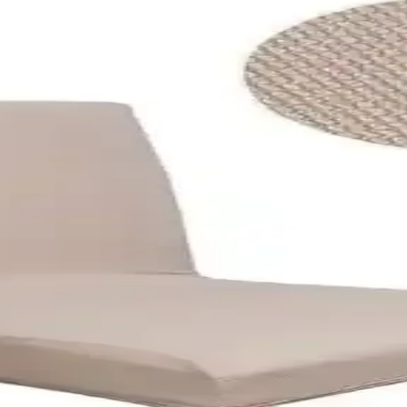
şılaştırması Ürün Özellikleri ve Kullanıcı Yorumları
e özelliklerle ev dekorasyonunuza şıklık katıyor. Esneklik ve temizlik ko
ın Karşılaştırması ve Kullanım Özellikleri
 dayanıklılık ve bakım açısından karşılaştırıyoruz. Hangi ürün daha uygu
nışlı Çözüm, Dayanıklı ve Esnek Tasarım
ayanıklılığıyla ev dekorasyonunu tamamlayan şık bir çözümdür. Makinede 
iği Bir Arada Sunan Pratik Çözüm
an polyester jakar dokusu ile mobilyalarınıza şıklık katarken kolay temi
alye Kılıfı Karşılaştırması
 yapıları, kullanım kolaylığı ve kullanıcı yorumlarıyla en uygun seçimi 
şılaştırması
lık ve kullanım kolaylığı açısından farkları ve kullanıcı yorumlarını içerir