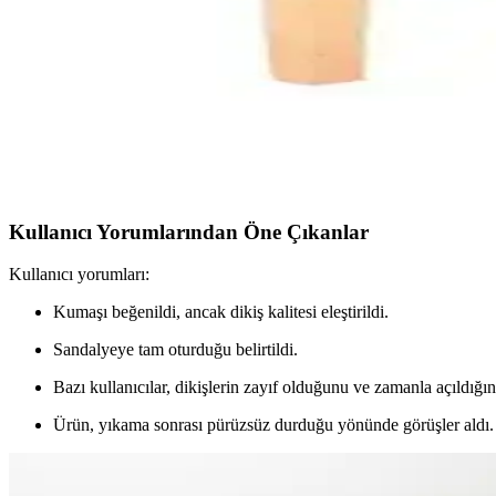
Faiend Likralı Esnek ve Özmakan Lastikli Sandalye Kı
İki sandalye kılıfı ürününü malzeme, esneklik, boyut uyumu ve kullanım k
Elgeyar Balpeteği Likra Kumaşlı ve GüzelEvim Bambu
Bu karşılaştırma, elastik ve şık sandalye örtülerinin özelliklerini, kull
Kullanıcı Yorumlarından Öne Çıkanlar
Kullanıcı yorumları:
Kumaşı beğenildi, ancak dikiş kalitesi eleştirildi.
Sandalyeye tam oturduğu belirtildi.
Bazı kullanıcılar, dikişlerin zayıf olduğunu ve zamanla açıldığını
Ürün, yıkama sonrası pürüzsüz durduğu yönünde görüşler aldı.