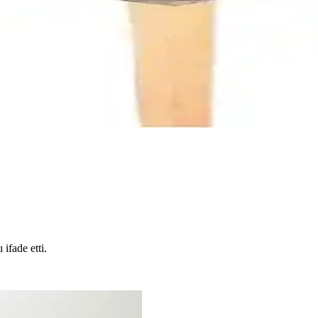
lıfı Karşılaştırması
olaylığı açısından karşılaştırıyoruz. Kullanıcı geri bildirimleri ve ürün 
 Sandalye Kılıfı Karşılaştırması
anıcı yorumlarını ve seçim ipuçlarını detaylı şekilde sunuyor.
 ifade etti.