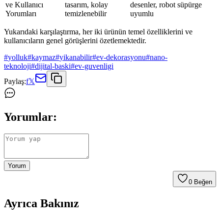
ve Kullanıcı
tasarım, kolay
desenler, robot süpürge
Yorumları
temizlenebilir
uyumlu
Yukarıdaki karşılaştırma, her iki ürünün temel özelliklerini ve
kullanıcıların genel görüşlerini özetlemektedir.
#
yolluk
#
kaymaz
#
yikanabilir
#
ev-dekorasyonu
#
nano-
teknoloji
#
dijital-baski
#
ev-guvenligi
Paylaş:
f
𝕏
Yorumlar:
Yorum
0
Beğen
Ayrıca Bakınız