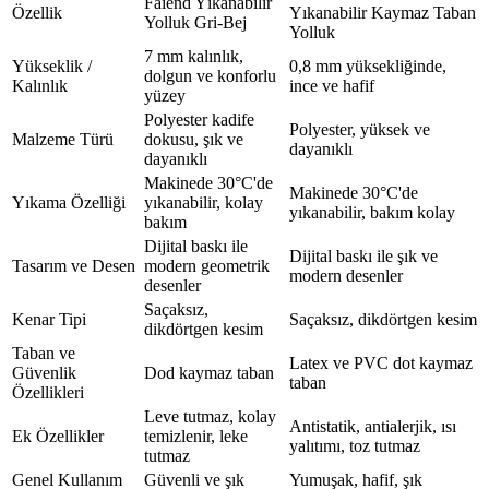
Faiend Yıkanabilir
Özellik
Yıkanabilir Kaymaz Taban
Yolluk Gri-Bej
Yolluk
7 mm kalınlık,
Yükseklik /
0,8 mm yüksekliğinde,
dolgun ve konforlu
Kalınlık
ince ve hafif
yüzey
Polyester kadife
Polyester, yüksek ve
Malzeme Türü
dokusu, şık ve
dayanıklı
dayanıklı
Makinede 30°C'de
Makinede 30°C'de
Yıkama Özelliği
yıkanabilir, kolay
yıkanabilir, bakım kolay
bakım
Dijital baskı ile
Dijital baskı ile şık ve
Tasarım ve Desen
modern geometrik
modern desenler
desenler
Saçaksız,
Kenar Tipi
Saçaksız, dikdörtgen kesim
dikdörtgen kesim
Taban ve
Latex ve PVC dot kaymaz
Güvenlik
Dod kaymaz taban
taban
Özellikleri
Leve tutmaz, kolay
Antistatik, antialerjik, ısı
Ek Özellikler
temizlenir, leke
yalıtımı, toz tutmaz
tutmaz
Genel Kullanım
Güvenli ve şık
Yumuşak, hafif, şık