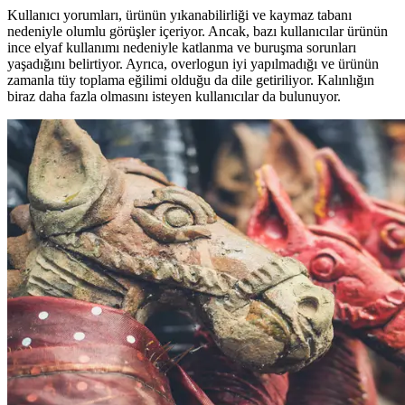
Kullanıcı yorumları, ürünün yıkanabilirliği ve kaymaz tabanı
nedeniyle olumlu görüşler içeriyor. Ancak, bazı kullanıcılar ürünün
ince elyaf kullanımı nedeniyle katlanma ve buruşma sorunları
yaşadığını belirtiyor. Ayrıca, overlogun iyi yapılmadığı ve ürünün
zamanla tüy toplama eğilimi olduğu da dile getiriliyor. Kalınlığın
biraz daha fazla olmasını isteyen kullanıcılar da bulunuyor.