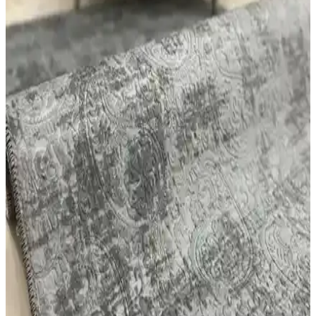
Taban ve Yıkanabilir Özellikler
İki farklı Faiend yolluk ürününü kaymaz taban, yıkanabilirlik ve
dayanıklılık kriterleriyle karşılaştırıyoruz. Güvenlik, temizlik ve
estetik açısından detaylar burada.
Dinarsu Kaymaz Halı Assos Nevra Vizon ve Melaris
Modern Dokuma Yolluk Karşılaştırması
İki farklı yolluk halı ürününü detaylı karşılaştırıyoruz. Dinarsu
Kaymaz Halı Assos Nevra Vizon ve Melaris modern dokuma halı,
kullanım alanları ve kullanıcı geri bildirimleriyle öne çıkıyor.
Faiend Yıkanabilir Halı ve Yolluk Karşılaştırması:
Özellikler, Kullanıcı Yorumları ve Seçim Rehberi
İki farklı Faiend yıkanabilir halı ve yolluk ürününü detaylı
karşılaştırıyoruz. Boyut, malzeme, kullanım kolaylığı ve kullanıcı
geri bildirimleri ile ilgili önemli bilgiler içerir.
Faiend Yıkanabilir Yolluk vs West Home: Kalınlık,
Temizlik ve Tasarım Özellikleri Karşılaştırması