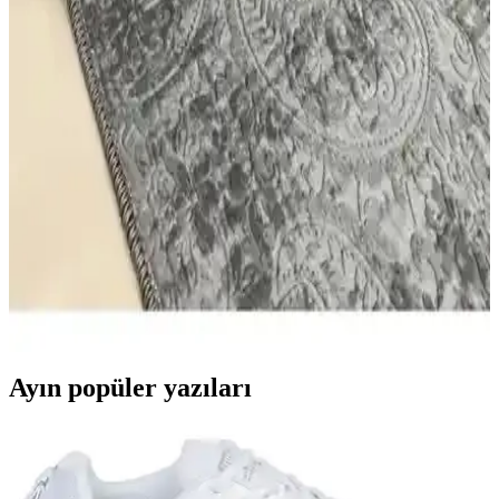
özetlenir.
Konfor Halı Modern Jüt Yolluk Halı Rusticana
3101 ve 3102 Karşılaştırması ve Kullanıcı Yorumları
Rusticana 3101 ve 3102 modern jüt yolluk halıları, tasarım,
malzeme ve kullanıcı memnuniyeti açısından farklı özellikler
sunuyor. Her iki ürün de dayanıklı ve şık olup, çeşitli alanlarda
kullanılabilir.
Dinarsu Kaymaz Halı Assos Nevra Gri: Güvenli ve
Şık Ev Dekorasyonu İçin Uygun Yolluk
Dinarsu'nun tasarladığı Assos Nevra Gri kaymaz halı, dayanıklı
polyester üst yüzey, modern tasarım ve antibakteriyel özellikleriyle
güvenli ve şık bir ev ortamı sağlar.
Ayın popüler yazıları