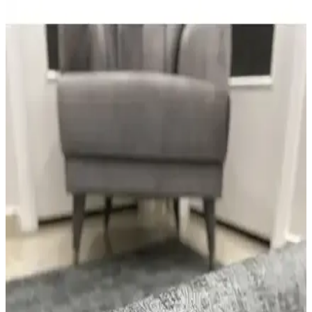
Faiend ve Melian yolluklar: Kaymaz taban,
kalınlık, bakım ve desen farkları karşılaştırması
Bu karşılaştırma Faiend Yıkanabilir Yolluk ile Melian Kesme
Kaymaz Tabanlı Yolluk’u; kaymaz taban, kalınlık, doku, yıkama
talimatları, desen kalitesi ve bakım kolaylığı gibi kriterlerle analiz
ederek güvenlik ve konfor odaklı sonuçlar sunar.
Balat Raschel Carpet ile West Home Halı
Karşılaştırması: Kalınlık ve Bakım Özellikleri
Anlaşılır
Bu karşılaştırmada Balat Raschel Carpet Kesme Yolluk ve West
Home Yıkanabilir Kaymaz Leke Tutmaz Halı arasındaki temel
farklar incelenir. Hav yüksekliği, taban tipi, iplik türü ve
yıkanabilirlik gibi kriterler günlük kullanım konforunu etkiler.
Faiend Kesme Yolluk Karşılaştırması: Kaymaz
Taban ve Yıkanabilir Özellikler
İki farklı Faiend yolluk ürününü kaymaz taban, yıkanabilirlik ve
dayanıklılık kriterleriyle karşılaştırıyoruz. Güvenlik, temizlik ve