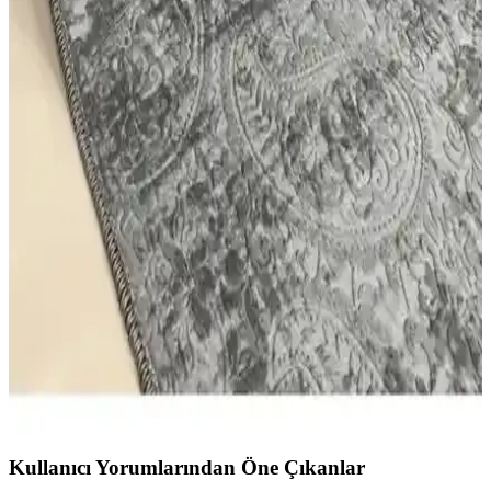
Bu karşılaştırmada Faiend Yıkanabilir Yolluk ile West Home'in
makinede yıkanabilir kaymaz tabanlı gri oval halı ve yolluk
modelleri malzeme, kalınlık, kesim, baskı desen, bakım ve tasarım
açısından incelenir; kullanıcı yorumlarıyla avantajlar ve sınırlılıklar
özetlenir.
Konfor Halı Modern Jüt Yolluk Halı Rusticana
3101 ve 3102 Karşılaştırması ve Kullanıcı Yorumları
Rusticana 3101 ve 3102 modern jüt yolluk halıları, tasarım,
malzeme ve kullanıcı memnuniyeti açısından farklı özellikler
sunuyor. Her iki ürün de dayanıklı ve şık olup, çeşitli alanlarda
kullanılabilir.
Dinarsu Kaymaz Halı Assos Nevra Gri: Güvenli ve
Şık Ev Dekorasyonu İçin Uygun Yolluk
Dinarsu'nun tasarladığı Assos Nevra Gri kaymaz halı, dayanıklı
polyester üst yüzey, modern tasarım ve antibakteriyel özellikleriyle
güvenli ve şık bir ev ortamı sağlar.
Kullanıcı Yorumlarından Öne Çıkanlar