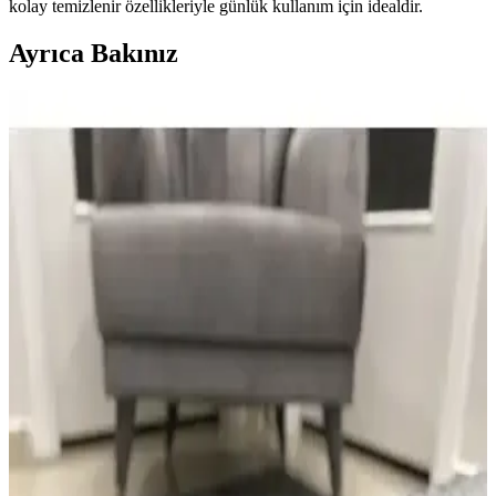
kolay temizlenir özellikleriyle günlük kullanım için idealdir.
Ayrıca Bakınız
Faiend ve Melian yolluklar: Kaymaz taban,
kalınlık, bakım ve desen farkları karşılaştırması
Bu karşılaştırma Faiend Yıkanabilir Yolluk ile Melian Kesme
Kaymaz Tabanlı Yolluk’u; kaymaz taban, kalınlık, doku, yıkama
talimatları, desen kalitesi ve bakım kolaylığı gibi kriterlerle analiz
ederek güvenlik ve konfor odaklı sonuçlar sunar.
Balat Raschel Carpet ile West Home Halı
Karşılaştırması: Kalınlık ve Bakım Özellikleri
Anlaşılır
Bu karşılaştırmada Balat Raschel Carpet Kesme Yolluk ve West
Home Yıkanabilir Kaymaz Leke Tutmaz Halı arasındaki temel
farklar incelenir. Hav yüksekliği, taban tipi, iplik türü ve
yıkanabilirlik gibi kriterler günlük kullanım konforunu etkiler.
Faiend Kesme Yolluk Karşılaştırması: Kaymaz