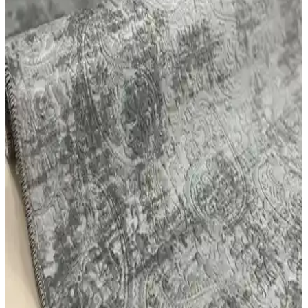
estetik açısından detaylar burada.
Dinarsu Kaymaz Halı Assos Nevra Vizon ve Melaris
Modern Dokuma Yolluk Karşılaştırması
İki farklı yolluk halı ürününü detaylı karşılaştırıyoruz. Dinarsu
Kaymaz Halı Assos Nevra Vizon ve Melaris modern dokuma halı,
kullanım alanları ve kullanıcı geri bildirimleriyle öne çıkıyor.
Faiend Yıkanabilir Halı ve Yolluk Karşılaştırması:
Özellikler, Kullanıcı Yorumları ve Seçim Rehberi
İki farklı Faiend yıkanabilir halı ve yolluk ürününü detaylı
karşılaştırıyoruz. Boyut, malzeme, kullanım kolaylığı ve kullanıcı
geri bildirimleri ile ilgili önemli bilgiler içerir.
Faiend Yıkanabilir Yolluk vs West Home: Kalınlık,
Temizlik ve Tasarım Özellikleri Karşılaştırması
Bu karşılaştırmada Faiend Yıkanabilir Yolluk ile West Home'in
makinede yıkanabilir kaymaz tabanlı gri oval halı ve yolluk
modelleri malzeme, kalınlık, kesim, baskı desen, bakım ve tasarım
açısından incelenir; kullanıcı yorumlarıyla avantajlar ve sınırlılıklar