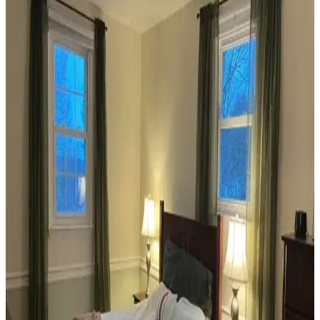
Reddit tartışması üzerinden ev dekorasyonunda renk uyumu,
mobilya yerleşimi ve aksesuar dengesi gibi unsurların yaşam
alanlarının estetik ve fonksiyonelliğini nasıl etkilediği inceleniyor.
Veranda Dekorasyonunda Bitki Seçimi, Aydınlatma
ve Mobilya Düzenlemeleriyle Estetik İyileştirme
Yöntemleri
Veranda dekorasyonunda bitkiler, halılar, aydınlatma ve mobilyaların
uyumlu kullanımı mekânı daha davetkâr ve fonksiyonel kılar. Doğru
seçimler verandanın atmosferini ve dış görünümünü güçlendirir.
Habitat'tan İkinci El Mobilya Alımı ve Ev
Dekorasyonunda Stil Oluşturma Yöntemleri
Habitat mağazalarından ikinci el mobilya alımı, ekonomik ve özgün
dekorasyon için fırsatlar sunar. Doğru seçim, temizlik ve stil
oluşturma evin atmosferini belirler.
Teal Renkli Sandalyenin Halı ve Dolapla
Uyumunda Renk Tonları ve Aksesuarların Rolü