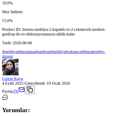
10.0
%
Max İndirim
15.0
%
Product ID:
ferniso-mobilya-2-kapakli-ve-2-cekmeceli-modern-
gardrop-ile-ev-dekorasyonunuza-siklik-katin
Tarih:
2026-08-08
#
mobilya
#
depolama
#
gardrop
#
mobilya
#
cekmeceli
#
modern
#
ev-
duzeni
Gizem Kaya
4 Eylül 2025
·
Güncellendi:
19 Ocak 2026
Paylaş:
f
𝕏
Yorumlar: