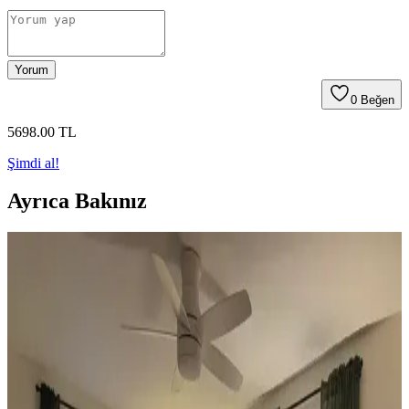
Yorum
0
Beğen
5698
.00
TL
Şimdi al!
Ayrıca Bakınız
Koltuk ve Aksesuar Sandalyelerde Renk Uyumu ve
Dekorasyonda Görsel Denge Sağlama Yöntemleri
Koltuk ve aksesuar sandalyelerde renk uyumsuzluğu görsel rekabete
yol açabilir. Halı, perde, yastık ve mobilya yerleşimi ile renkler
dengelenerek mekanın estetik bütünlüğü sağlanır.
Ev Dekorasyonunda Denge ve Fonksiyonellik: Renk
Uyumu, Mobilya Yerleşimi ve Estetik İncelemesi