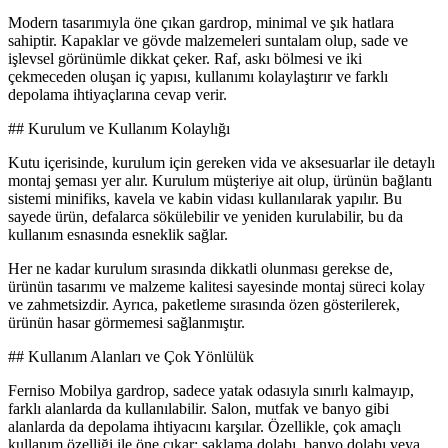
Modern tasarımıyla öne çıkan gardrop, minimal ve şık hatlara
sahiptir. Kapaklar ve gövde malzemeleri suntalam olup, sade ve
işlevsel görünümle dikkat çeker. Raf, askı bölmesi ve iki
çekmeceden oluşan iç yapısı, kullanımı kolaylaştırır ve farklı
depolama ihtiyaçlarına cevap verir.
## Kurulum ve Kullanım Kolaylığı
Kutu içerisinde, kurulum için gereken vida ve aksesuarlar ile detaylı
montaj şeması yer alır. Kurulum müşteriye ait olup, ürünün bağlantı
sistemi minifiks, kavela ve kabin vidası kullanılarak yapılır. Bu
sayede ürün, defalarca sökülebilir ve yeniden kurulabilir, bu da
kullanım esnasında esneklik sağlar.
Her ne kadar kurulum sırasında dikkatli olunması gerekse de,
ürünün tasarımı ve malzeme kalitesi sayesinde montaj süreci kolay
ve zahmetsizdir. Ayrıca, paketleme sırasında özen gösterilerek,
ürünün hasar görmemesi sağlanmıştır.
## Kullanım Alanları ve Çok Yönlülük
Ferniso Mobilya gardrop, sadece yatak odasıyla sınırlı kalmayıp,
farklı alanlarda da kullanılabilir. Salon, mutfak ve banyo gibi
alanlarda da depolama ihtiyacını karşılar. Özellikle, çok amaçlı
kullanım özelliği ile öne çıkar; saklama dolabı, banyo dolabı veya