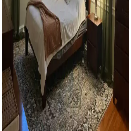
Teal renkli sandalyenin halı ve dolapla uyumu, doğru renk tonları ve
aksesuar seçimiyle sağlanır. Halıdaki mavi-yeşil alt tonlar ve sıcak
ahşap dolap, teal rengini öne çıkarır, aksesuarlar ise denge oluşturur.
Yan Sehpa Boyama Renk Seçenekleri ve
Dekorasyon Uyumu İçin Rehber
Yan sehpa boyamada renk seçimi, mobilya ve dekorasyon uyumu
açısından önemlidir. Koyu tonlar, sıcak renkler ve doğal ahşap
görünümü seçenekleriyle estetik sonuçlar elde edilir.
Ev Kütüphanesi Yenileme: Renk, Dekorasyon ve
Konforun Dengeli Buluşması
Ev kütüphanesi yenilemesinde renklerin rahatlatıcı etkisi, kişisel
dekoratif öğeler ve konforlu mobilyalar ön plandadır. Tavan boyama
ve raf düzeni mekânın atmosferini zenginleştirir.
Yatak Odası Düzeni ve Dekorasyonunda Doğru
Yerleşim ve Tasarım İpuçları
Yatak odasında doğru mobilya yerleşimi, renk uyumu, aydınlatma
ve kişisel dokunuşlarla mekanın fonksiyonelliği ve estetiği artırılır.