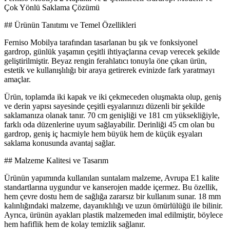
Çok Yönlü Saklama Çözümü
## Ürünün Tanıtımı ve Temel Özellikleri
Ferniso Mobilya tarafından tasarlanan bu şık ve fonksiyonel
gardrop, günlük yaşamın çeşitli ihtiyaçlarına cevap verecek şekilde
geliştirilmiştir. Beyaz rengin ferahlatıcı tonuyla öne çıkan ürün,
estetik ve kullanışlılığı bir araya getirerek evinizde fark yaratmayı
amaçlar.
Ürün, toplamda iki kapak ve iki çekmeceden oluşmakta olup, geniş
ve derin yapısı sayesinde çeşitli eşyalarınızı düzenli bir şekilde
saklamanıza olanak tanır. 70 cm genişliği ve 181 cm yüksekliğiyle,
farklı oda düzenlerine uyum sağlayabilir. Derinliği 45 cm olan bu
gardrop, geniş iç hacmiyle hem büyük hem de küçük eşyaları
saklama konusunda avantaj sağlar.
## Malzeme Kalitesi ve Tasarım
Ürünün yapımında kullanılan suntalam malzeme, Avrupa E1 kalite
standartlarına uygundur ve kanserojen madde içermez. Bu özellik,
hem çevre dostu hem de sağlığa zararsız bir kullanım sunar. 18 mm
kalınlığındaki malzeme, dayanıklılığı ve uzun ömürlülüğü ile bilinir.
Ayrıca, ürünün ayakları plastik malzemeden imal edilmiştir, böylece
hem hafiflik hem de kolay temizlik sağlanır.