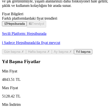
ve şık görünümüyle, yaşam alanlarınızı daha fonksiyonel hale getirir,
şıklık ve kullanım kolaylığını bir arada sunar.
Fiyat Bilgileri
Farklı platformlardaki fiyat trendleri
🛒
Hepsiburada
🛍️
Trendyol
Seçili Platform:
Hepsiburada
ℹ️ Sadece Hepsiburada'da fiyat mevcut
Gün başına
✗
Hafta başına
✗
Ay başına
✗
Yıl başına
Yıl Başına Fiyatlar
Min Fiyat
4843.51
TL
Max Fiyat
5128.42
TL
Min İndirim