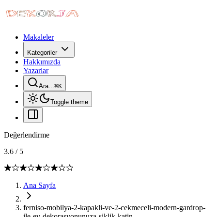
Makaleler
Kategoriler
Hakkımızda
Yazarlar
Ara...
⌘
K
Toggle theme
Değerlendirme
3.6
/
5
Ana Sayfa
ferniso-mobilya-2-kapakli-ve-2-cekmeceli-modern-gardrop-
ile-ev-dekorasyonunuza-siklik-katin