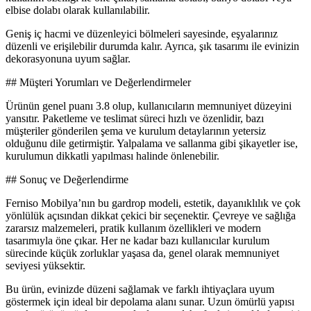
elbise dolabı olarak kullanılabilir.
Geniş iç hacmi ve düzenleyici bölmeleri sayesinde, eşyalarınız
düzenli ve erişilebilir durumda kalır. Ayrıca, şık tasarımı ile evinizin
dekorasyonuna uyum sağlar.
## Müşteri Yorumları ve Değerlendirmeler
Ürünün genel puanı 3.8 olup, kullanıcıların memnuniyet düzeyini
yansıtır. Paketleme ve teslimat süreci hızlı ve özenlidir, bazı
müşteriler gönderilen şema ve kurulum detaylarının yetersiz
olduğunu dile getirmiştir. Yalpalama ve sallanma gibi şikayetler ise,
kurulumun dikkatli yapılması halinde önlenebilir.
## Sonuç ve Değerlendirme
Ferniso Mobilya’nın bu gardrop modeli, estetik, dayanıklılık ve çok
yönlülük açısından dikkat çekici bir seçenektir. Çevreye ve sağlığa
zararsız malzemeleri, pratik kullanım özellikleri ve modern
tasarımıyla öne çıkar. Her ne kadar bazı kullanıcılar kurulum
sürecinde küçük zorluklar yaşasa da, genel olarak memnuniyet
seviyesi yüksektir.
Bu ürün, evinizde düzeni sağlamak ve farklı ihtiyaçlara uyum
göstermek için ideal bir depolama alanı sunar. Uzun ömürlü yapısı