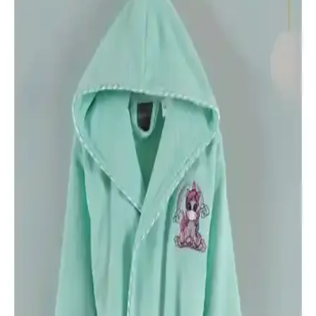
Karşılaştırması ve Özellikleri
Bu makalede, Varol Dama ve Nemesis serisi bornozların özellikleri,
kullanıcı deneyimleri ve karşılaştırmaları detaylı şekilde incelenerek,
doğru seçim yapmanıza yardımcı olunur.
Güvenal Akdeniz ve Özdilek Wedding Bornoz
Setleri Karşılaştırması ve Seçim Rehberi
Bu karşılaştırma, Güvenal Akdeniz ve Özdilek Wedding bornoz
setlerinin özellikleri, kullanıcı yorumları ve avantajlarını analiz
ederek en uygun seçimi yapmanıza yardımcı olur.
Varol Biyeli Şal Yaka Bambu Bornoz ve Varol Orfe
Serisi Pike Otel Bornozu Karşılaştırması
İki yüksek kaliteli bornoz arasındaki farklar, kumaş yapısı, kullanım
kolaylığı ve kullanıcı yorumlarıyla detaylı karşılaştırma.
Arvilla Home ve Özdilek Point Happy Bornoz
Setleri Karşılaştırması: Hangi Ürün Sizin İçin
Uygun