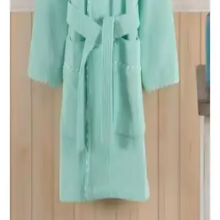
Ephemeris ve Mira Home Kapüşonlu Peştemal
Bornoz Karşılaştırması
İşte Ephemeris ve Mira Home kapüşonlu bornozların özellikleri,
kullanıcı yorumları ve karşılaştırması. Hangi ürün ihtiyaçlarınıza
daha uygun? Detaylar burada.
Soley %100 Pamuklu Kimono Bornoz: Yüksek
Emicilik ve Konfor Sunan Doğal Tasarım
Soley markasının %100 pamuklu kimono bornozu, yüksek emiciliği
ve şık tasarımıyla duş sonrası veya sabah rutininizde rahatlık sağlar,
uzun ömürlü ve sağlıklıdır.
Madame Coco Roesia Şalyaka Kadın Bornoz:
Yüksek Kalite ve Konfor Sunan Hafif Pamuklu
Tasarım
Madame Coco'nun Roesia Şalyaka kadın bornozu, %100 pamuk,
hızlı kuruma ve estetik ekru rengiyle günlük kullanımda konfor
sağlar, dayanıklı ve şık tasarımıyla öne çıkar.