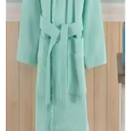
İki popüler bornoz seti Arvilla Home ve Özdilek Point Happy'yi
karşılaştırıyoruz. Konfor, kalite ve fiyat açısından detaylı analizle
sizin için en uygun seçeneği belirleyin.
Ephemeris ve Mira Home Kapüşonlu Peştemal
Bornoz Karşılaştırması
İşte Ephemeris ve Mira Home kapüşonlu bornozların özellikleri,
kullanıcı yorumları ve karşılaştırması. Hangi ürün ihtiyaçlarınıza
daha uygun? Detaylar burada.
Soley %100 Pamuklu Kimono Bornoz: Yüksek
Emicilik ve Konfor Sunan Doğal Tasarım
Soley markasının %100 pamuklu kimono bornozu, yüksek emiciliği
ve şık tasarımıyla duş sonrası veya sabah rutininizde rahatlık sağlar,
uzun ömürlü ve sağlıklıdır.
Madame Coco Roesia Şalyaka Kadın Bornoz:
Yüksek Kalite ve Konfor Sunan Hafif Pamuklu
Tasarım
Madame Coco'nun Roesia Şalyaka kadın bornozu, %100 pamuk,