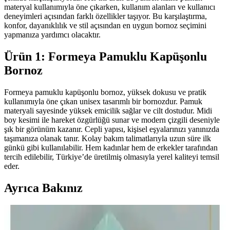
materyal kullanımıyla öne çıkarken, kullanım alanları ve kullanıcı
deneyimleri açısından farklı özellikler taşıyor. Bu karşılaştırma,
konfor, dayanıklılık ve stil açısından en uygun bornoz seçimini
yapmanıza yardımcı olacaktır.
Ürün 1: Formeya Pamuklu Kapüşonlu
Bornoz
Formeya pamuklu kapüşonlu bornoz, yüksek dokusu ve pratik
kullanımıyla öne çıkan unisex tasarımlı bir bornozdur. Pamuk
materyali sayesinde yüksek emicilik sağlar ve cilt dostudur. Midi
boy kesimi ile hareket özgürlüğü sunar ve modern çizgili deseniyle
şık bir görünüm kazanır. Cepli yapısı, kişisel eşyalarınızı yanınızda
taşımanıza olanak tanır. Kolay bakım talimatlarıyla uzun süre ilk
günkü gibi kullanılabilir. Hem kadınlar hem de erkekler tarafından
tercih edilebilir, Türkiye’de üretilmiş olmasıyla yerel kaliteyi temsil
eder.
Ayrıca Bakınız
Varol Dama ve Varol Nemesis Serisi Bornoz