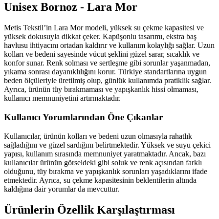
Unisex Bornoz - Lara Mor
Metis Tekstil’in Lara Mor modeli, yüksek su çekme kapasitesi ve
yüksek dokusuyla dikkat çeker. Kapüşonlu tasarımı, ekstra baş
havlusu ihtiyacını ortadan kaldırır ve kullanım kolaylığı sağlar. Uzun
kolları ve bedeni sayesinde vücut şeklini güzel sarar, sıcaklık ve
konfor sunar. Renk solması ve sertleşme gibi sorunlar yaşanmadan,
yıkama sonrası dayanıklılığını korur. Türkiye standartlarına uygun
beden ölçüleriyle üretilmiş olup, günlük kullanımda pratiklik sağlar.
Ayrıca, ürünün tüy bırakmaması ve yapışkanlık hissi olmaması,
kullanıcı memnuniyetini artırmaktadır.
Kullanıcı Yorumlarından Öne Çıkanlar
Kullanıcılar, ürünün kolları ve bedeni uzun olmasıyla rahatlık
sağladığını ve güzel sardığını belirtmektedir. Yüksek ve suyu çekici
yapısı, kullanım sırasında memnuniyet yaratmaktadır. Ancak, bazı
kullanıcılar ürünün görseldeki gibi soluk ve renk açısından farklı
olduğunu, tüy bırakma ve yapışkanlık sorunları yaşadıklarını ifade
etmektedir. Ayrıca, su çekme kapasitesinin beklentilerin altında
kaldığına dair yorumlar da mevcuttur.
Ürünlerin Özellik Karşılaştırması