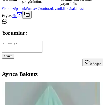
şık görünüm.
yaşanabilir.
#
bornoz
#
pamuk
#
unisex
#
konfor
#
dayaniklilik
#
bakim
#
stil
Paylaş:
f
𝕏
Yorumlar:
Yorum
0
Beğen
Ayrıca Bakınız
Varol Dama ve Varol Nemesis Serisi Bornoz
Karşılaştırması ve Özellikleri
Bu makalede, Varol Dama ve Nemesis serisi bornozların özellikleri,