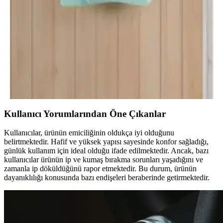
hızlı kuruma ve estetik ekru rengiyle günlük kullanımda konfor
sağlar, dayanıklı ve şık tasarımıyla öne çıkar.
Varol Bambu Çocuk Bornozları Karşılaştırması:
Malzeme, Tasarım ve Performans Analizi
Bu makalede, Varol Bambu Nakışlı ve Biyeli Kapşonlu çocuk
bornozlarının malzeme, tasarım ve performans özellikleri detaylı
şekilde inceleniyor. Kullanıcı geri bildirimleri ve karşılaştırma
kriterleriyle en iyi seçeneği belirleyin.
Kullanıcı Yorumlarından Öne Çıkanlar
Kullanıcılar, ürünün emiciliğinin oldukça iyi olduğunu
belirtmektedir. Hafif ve yüksek yapısı sayesinde konfor sağladığı,
günlük kullanım için ideal olduğu ifade edilmektedir. Ancak, bazı
kullanıcılar ürünün ip ve kumaş bırakma sorunları yaşadığını ve
zamanla ip döküldüğünü rapor etmektedir. Bu durum, ürünün
dayanıklılığı konusunda bazı endişeleri beraberinde getirmektedir.