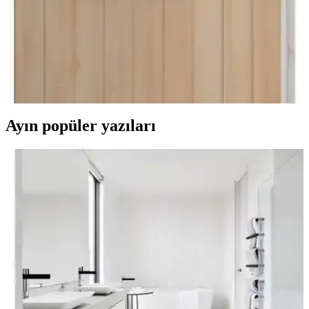
Varol Bambu Çocuk Bornozları Karşılaştırması:
Malzeme, Tasarım ve Performans Analizi
Bu makalede, Varol Bambu Nakışlı ve Biyeli Kapşonlu çocuk
bornozlarının malzeme, tasarım ve performans özellikleri detaylı
şekilde inceleniyor. Kullanıcı geri bildirimleri ve karşılaştırma
kriterleriyle en iyi seçeneği belirleyin.
Ayın popüler yazıları