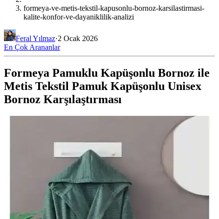
formeya-ve-metis-tekstil-kapusonlu-bornoz-karsilastirmasi-
kalite-konfor-ve-dayaniklilik-analizi
Feral Yılmaz
·
2 Ocak 2026
En Çok Arananlar
Formeya Pamuklu Kapüşonlu Bornoz ile
Metis Tekstil Pamuk Kapüşonlu Unisex
Bornoz Karşılaştırması