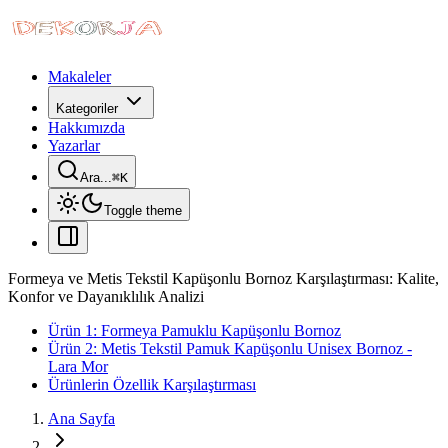
Makaleler
Kategoriler
Hakkımızda
Yazarlar
Ara...
⌘
K
Toggle theme
Formeya ve Metis Tekstil Kapüşonlu Bornoz Karşılaştırması: Kalite,
Konfor ve Dayanıklılık Analizi
Ürün 1: Formeya Pamuklu Kapüşonlu Bornoz
Ürün 2: Metis Tekstil Pamuk Kapüşonlu Unisex Bornoz -
Lara Mor
Ürünlerin Özellik Karşılaştırması
Ana Sayfa