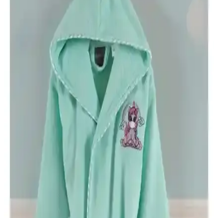
kullanıcı deneyimleri ve karşılaştırmaları detaylı şekilde incelenerek,
doğru seçim yapmanıza yardımcı olunur.
Güvenal Akdeniz ve Özdilek Wedding Bornoz
Setleri Karşılaştırması ve Seçim Rehberi
Bu karşılaştırma, Güvenal Akdeniz ve Özdilek Wedding bornoz
setlerinin özellikleri, kullanıcı yorumları ve avantajlarını analiz
ederek en uygun seçimi yapmanıza yardımcı olur.
Varol Biyeli Şal Yaka Bambu Bornoz ve Varol Orfe
Serisi Pike Otel Bornozu Karşılaştırması
İki yüksek kaliteli bornoz arasındaki farklar, kumaş yapısı, kullanım
kolaylığı ve kullanıcı yorumlarıyla detaylı karşılaştırma.
Arvilla Home ve Özdilek Point Happy Bornoz
Setleri Karşılaştırması: Hangi Ürün Sizin İçin
Uygun
İki popüler bornoz seti Arvilla Home ve Özdilek Point Happy'yi
karşılaştırıyoruz. Konfor, kalite ve fiyat açısından detaylı analizle
sizin için en uygun seçeneği belirleyin.