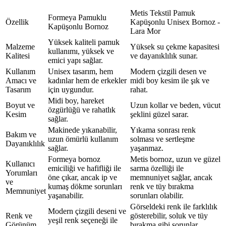
Metis Tekstil Pamuk
Formeya Pamuklu
Özellik
Kapüşonlu Unisex Bornoz -
Kapüşonlu Bornoz
Lara Mor
Yüksek kaliteli pamuk
Malzeme
Yüksek su çekme kapasitesi
kullanımı, yüksek ve
Kalitesi
ve dayanıklılık sunar.
emici yapı sağlar.
Kullanım
Unisex tasarım, hem
Modern çizgili desen ve
Amacı ve
kadınlar hem de erkekler
midi boy kesim ile şık ve
Tasarım
için uygundur.
rahat.
Midi boy, hareket
Boyut ve
Uzun kollar ve beden, vücut
özgürlüğü ve rahatlık
Kesim
şeklini güzel sarar.
sağlar.
Makinede yıkanabilir,
Yıkama sonrası renk
Bakım ve
uzun ömürlü kullanım
solması ve sertleşme
Dayanıklılık
sağlar.
yaşanmaz.
Formeya bornoz
Metis bornoz, uzun ve güzel
Kullanıcı
emiciliği ve hafifliği ile
sarma özelliği ile
Yorumları
öne çıkar, ancak ip ve
memnuniyet sağlar, ancak
ve
kumaş dökme sorunları
renk ve tüy bırakma
Memnuniyet
yaşanabilir.
sorunları olabilir.
Görseldeki renk ile farklılık
Modern çizgili deseni ve
Renk ve
gösterebilir, soluk ve tüy
yeşil renk seçeneği ile
Görünüm
bırakma gibi sorunlar