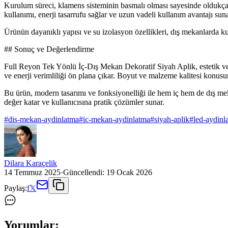
Kurulum süreci, klamens sisteminin basmalı olması sayesinde oldukça 
kullanımı, enerji tasarrufu sağlar ve uzun vadeli kullanım avantajı suna
Ürünün dayanıklı yapısı ve su izolasyon özellikleri, dış mekanlarda ku
## Sonuç ve Değerlendirme
Full Reyon Tek Yönlü İç-Dış Mekan Dekoratif Siyah Aplik, estetik ve d
ve enerji verimliliği ön plana çıkar. Boyut ve malzeme kalitesi konusu
Bu ürün, modern tasarımı ve fonksiyonelliği ile hem iç hem de dış me
değer katar ve kullanıcısına pratik çözümler sunar.
#
dis-mekan-aydinlatma
#
ic-mekan-aydinlatma
#
siyah-aplik
#
led-aydinl
Dilara Karaçelik
14 Temmuz 2025
·
Güncellendi:
19 Ocak 2026
Paylaş:
f
𝕏
Yorumlar: