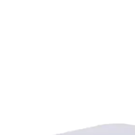
kler ve Kullanım Alanları Analizi
alanları ve kullanıcı yorumlarıyla karşılaştırıldı. Dayanıklılık, montaj
e Balkon Dekorasyonu İçin
 renk değiştiren LED'leriyle bahçe ve balkonlara şık ve pratik bir deko
ış Mekan Aydınlatma Çözümü
stetik ve fonksiyonel tasarımıyla bahçe ve teraslarınızı güzelleştirir, e