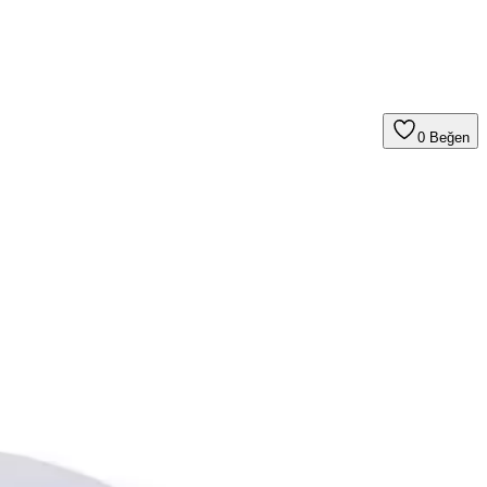
0
Beğen
 kolaylığı ve performans açısından detaylar sunuluyor.
ratif dokunuş sağlar.
nerji tasarrufu sağlar ve kolay kullanımlıdır.