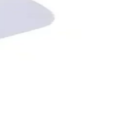
on ve etkinlikleriniz için ideal çözümdür.
tma çözümüdür.
r.
ve kaliteli aydınlatma sağlar.