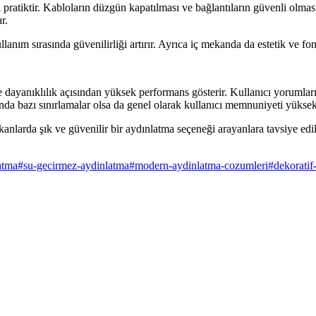
pratiktir. Kabloların düzgün kapatılması ve bağlantıların güvenli olma
r.
llanım sırasında güvenilirliği artırır. Ayrıca iç mekanda da estetik ve
ayanıklılık açısından yüksek performans gösterir. Kullanıcı yorumları v
nda bazı sınırlamalar olsa da genel olarak kullanıcı memnuniyeti yüksekt
kanlarda şık ve güvenilir bir aydınlatma seçeneği arayanlara tavsiye e
atma
#
su-gecirmez-aydinlatma
#
modern-aydinlatma-cozumleri
#
dekoratif