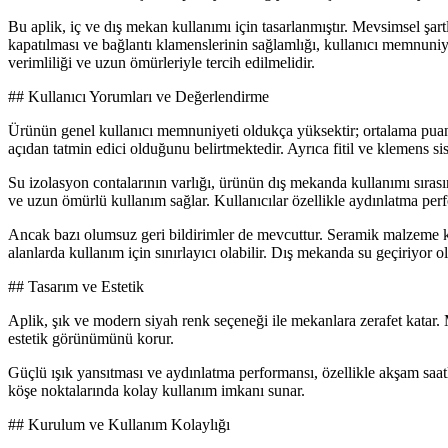
Bu aplik, iç ve dış mekan kullanımı için tasarlanmıştır. Mevsimsel şar
kapatılması ve bağlantı klamenslerinin sağlamlığı, kullanıcı memnuni
verimliliği ve uzun ömürleriyle tercih edilmelidir.
## Kullanıcı Yorumları ve Değerlendirme
Ürünün genel kullanıcı memnuniyeti oldukça yüksektir; ortalama puan 4.
açıdan tatmin edici olduğunu belirtmektedir. Ayrıca fitil ve klemens s
Su izolasyon contalarının varlığı, ürünün dış mekanda kullanımı sırasın
ve uzun ömürlü kullanım sağlar. Kullanıcılar özellikle aydınlatma per
Ancak bazı olumsuz geri bildirimler de mevcuttur. Seramik malzeme kul
alanlarda kullanım için sınırlayıcı olabilir. Dış mekanda su geçiriyor 
## Tasarım ve Estetik
Aplik, şık ve modern siyah renk seçeneği ile mekanlara zerafet katar. 
estetik görünümünü korur.
Güçlü ışık yansıtması ve aydınlatma performansı, özellikle akşam saat
köşe noktalarında kolay kullanım imkanı sunar.
## Kurulum ve Kullanım Kolaylığı