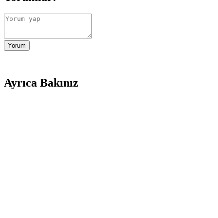
Yorum
Ayrıca Bakınız
LED Şerit ve Neon Led Karşılaştırması: Teknik Özelli
Elektroled ve Ema Dükkan'ın LED şeritleri teknik özellikleri, kullanım 
Exeo Kelebek Motifli Solar LED Aydınlatma Bahçe v
Exeo Kelebek Motifli Solar LED Aydınlatma, güneş enerjisiyle çalışan,
Light Home 50 Led Güneş Enerjili Kristal Beyaz D
Light Home 50 Led güneş enerjili kristal beyaz dış mekan aydınlatması, e