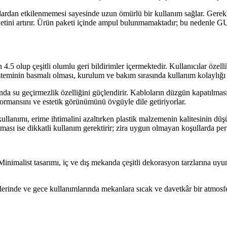
tlardan etkilenmemesi sayesinde uzun ömürlü bir kullanım sağlar. Gerekl
yetini artırır. Ürün paketi içinde ampul bulunmamaktadır; bu nedenle 
5 olup çeşitli olumlu geri bildirimler içermektedir. Kullanıcılar özelli
isteminin basmalı olması, kurulum ve bakım sırasında kullanım kolaylığı 
da su geçirmezlik özelliğini güçlendirir. Kabloların düzgün kapatılması 
formansını ve estetik görünümünü övgüyle dile getiriyorlar.
lanımı, erime ihtimalini azaltırken plastik malzemenin kalitesinin düşük
olması ise dikkatli kullanım gerektirir; zira uygun olmayan koşullarda pe
Minimalist tasarımı, iç ve dış mekanda çeşitli dekorasyon tarzlarına uyu
lerinde ve gece kullanımlarında mekanlara sıcak ve davetkâr bir atmosfer