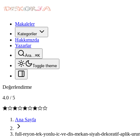
Makaleler
Kategoriler
Hakkımızda
Yazarlar
Ara...
⌘
K
Toggle theme
Değerlendirme
4.0
/
5
Ana Sayfa
full-reyon-tek-yonlu-ic-ve-dis-mekan-siyah-dekoratif-aplik-urun