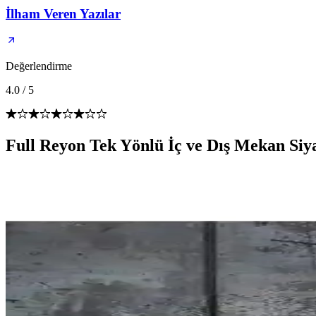
İlham Veren Yazılar
Değerlendirme
4.0
/
5
Full Reyon Tek Yönlü İç ve Dış Mekan Siya