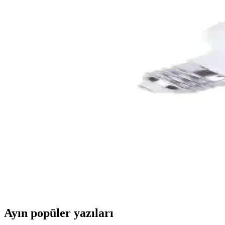
Robeve 2x2 Metre LED Perde 8 Fonksiyonlu Enerji T
Robeve'nin 2x2 metre LED perde, 180 LED ile 8 fonksiyonlu, enerji ta
2025'te Dekorasyonunuzu Değiştirecek HKM Ticaret 
2025'in en pratik LED ışığıyla ev ve etkinliklerinizi aydınlatın. Şim
Robeve 3x3 Metre Peri LED Dekoratif Işık Perdesi
Robeve'nin 3x3 metre LED perde, farklı modlar ve ayarlarla kişiselleşt
Kamp ve Dış Mekan Kullanımı İçin En İyi LED Lamb
Bu karşılaştırmada, Shufa ve Suled taşınabilir LED kamp lambalarının öz
Byce 30W ve 40W Torch LED Ampuller ile Enerji Ver
Byce 30W ve 40W Torch LED ampuller, enerji verimli, dayanıklı ve e
Ayın popüler yazıları