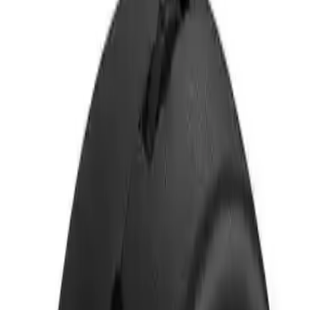
Trendler, ipuçları, rehberler ve yeni fikirlerle dolu
içerikler burada sizi bekliyor.
Gahome Araba Hud Yansıtıcı Ekran: Güvenliği Artıran Yenilikçi Bir
Çözüm
Güvenli sürüş deneyimini desteklemek ve araç içi teknolojiyi
geliştirmek amacıyla tasarlanan Gahome Araba Hud Yansıtıcı Ekran,
sürücülerin ihtiyaçlarına uygun kapsamlı özellikleriyle dikkat çeker.
Bu ürün, modern araç kullanıcılarının beklentilerini karşılamak ve
yol güvenliğini en üst seviyeye çıkarmak için tasarlanmıştır, çok
fonksiyonlu bir ekran çözümüdür.
## Ürün Özellikleri ve Tasarımı
Gahome Araba Hud Yansıtıcı Ekran, kullanımı kolay ve estetik
açıdan uyumlu tasarımıyla öne çıkar. Siyah renkteki ekran, araç içi
görünümle bütünleşerek göze çarpmadan teknolojiyi kullanma
imkanı sunar. Ayrıca, isteğe bağlı olarak yeşil veya beyaz renk
seçenekleriyle kişiselleştirilme olanağı sağlar. Paket içeriğinde
bulunan ürün ağırlığı 145 gram olup, kompakt boyutlarıyla araç
gövdesine kolayca entegre edilir.
### Çok İşlevli Ekranın Detayları