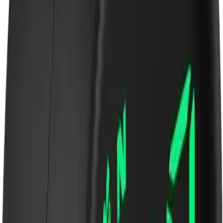
seçeneği sunmasını tercih etse de, genel memnuniyet yüksektir.
## Sonuç ve Sonuç Olarak
Gahome Araba Hud Yansıtıcı Ekran, teknolojik altyapısı ve çok
yönlü fonksiyonlarıyla, sürüş güvenliğini artırmayı amaçlayan
modern araç sahipleri için ideal bir çözümdür. Kullanıcı dostu
tasarımı ve gelişmiş özellikleriyle, yolculuklarınızı daha güvenli ve
konforlu hale getirir. Bu cihaz, özellikle uzun yolculuklarda günlük
uyarısı ve hız kontrolü gibi kritik fonksiyonlarıyla, sürücülerin en
büyük yardımcılarından biri olmaya adaydır.
Paylaş:
f
𝕏
Yorumlar:
Yorum
0
Beğen