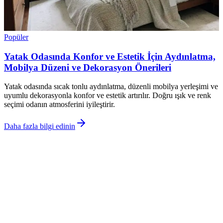
Popüler
Yatak Odasında Konfor ve Estetik İçin Aydınlatma,
Mobilya Düzeni ve Dekorasyon Önerileri
Yatak odasında sıcak tonlu aydınlatma, düzenli mobilya yerleşimi ve
uyumlu dekorasyonla konfor ve estetik artırılır. Doğru ışık ve renk
seçimi odanın atmosferini iyileştirir.
Daha fazla bilgi edinin
©
Dekorja
2026
Site bölümleri
Ana Sayfa
Kategoriler
Etiketler
Yazarlar