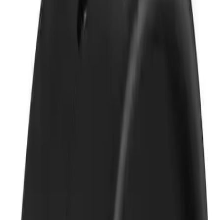
Bu ekran, sürücülere aşağıdaki bilgileri anlık ve net bir şekilde
sunar:
- **Mevcut hız ve kilometre bilgisi:** Sürüş sırasında hız limitlerine
uyumu kolaylaştırır.
- **Sürüş yönü ve otomatik hassasiyet:** Navigasyon ve yön tayini
konusunda destek sağlar.
- **Hız alarmı ve günlük sürüş hatırlatıcısı:** Güvenliği artırmak
amacıyla, hız limitleri aşılmadığında veya uzun süre hareketsizlik
durumunda uyarı verir.
- **Sesli alarm fonksiyonu:** Uyarıları duyulabilir hale getirerek
dikkat dağınıklığını azaltır.
- **Gerçek zamanlı GPS konumlandırma:** Uydu veri toplama
teknolojisiyle hava koşullarından etkilenmeden doğru konum bilgisi
sağlar.
- **Otomatik ışık duyarlı mod:** Gün ışığı seviyesine göre ekran
parlaklığını ayarlayarak gece ve gündüz kullanımını optimize eder.
- **Otomatik başlatma ve kapatma:** Araç açılıp kapanırken
cihazın otomatik olarak aktif ya da pasif hale gelmesini sağlar.