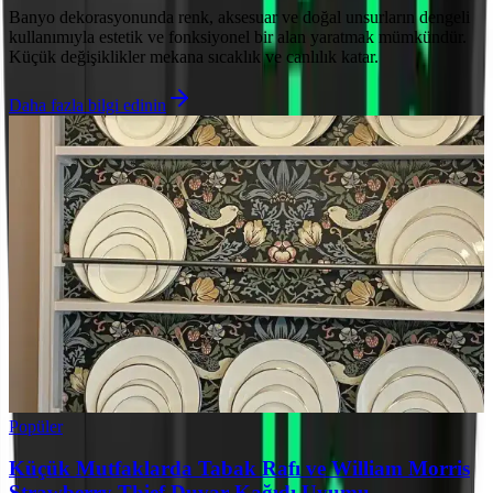
Banyo dekorasyonunda renk, aksesuar ve doğal unsurların dengeli
kullanımıyla estetik ve fonksiyonel bir alan yaratmak mümkündür.
Küçük değişiklikler mekana sıcaklık ve canlılık katar.
Daha fazla bilgi edinin
Popüler
Küçük Mutfaklarda Tabak Rafı ve William Morris
Strawberry Thief Duvar Kağıdı Uyumu