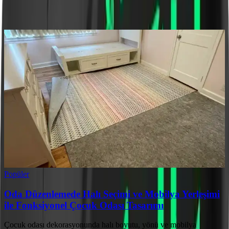
Ayın popüler yazıları
Popüler
Oda Düzenlemede Halı Seçimi ve Mobilya Yerleşimi
ile Fonksiyonel Çocuk Odası Tasarımı
Çocuk odası dekorasyonunda halı boyutu, yönü ve mobilya