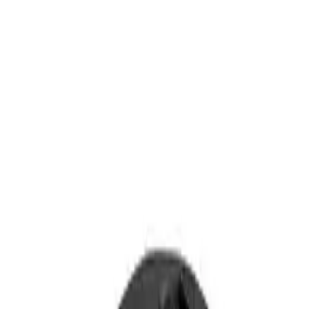
Güvenliği Artıran Çok Fonksiyonlu
Teknoloji Çözümü
Feral Yılmaz
Yazarı Ziyaret Et
İlham Veren Yazılar
Değerlendirme
4.6
/
5
Yazar
Feral Yılmaz
Tür
İlham Veren Yazılar
Yayınlanma
27 Haziran 2025
Güncelleme
19 Ocak 2026
Bu Yazı Hakkında
Gahome Araba Hud Yansıtıcı Ekran, hız, navigasyon
ve güvenlik uyarılarıyla sürüş deneyimini geliştiren
modern araç içi teknoloji ürünüdür.