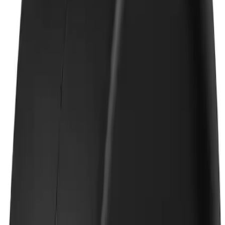
### Kullanım Kolaylığı ve Ek Özellikler
Ürün, USB 5V bağlantısıyla çalışır ve kullanımı oldukça pratiktir.
Ayrıca, ekranın netliği ve okunabilirliği için kaydırmaz mat ile
birlikte gelir. Talimatlar sayesinde kolayca kurulabilir ve
ayarlanabilir. Ayrıca, araç içi kullanımda dayanıklılığıyla uzun
ömürlüdür.
## Teknolojik Avantajlar ve Güvenlik
Gahome Hud Yansıtıcı Ekran, GPS hassasiyetli konumlandırma
teknolojisiyle, sürüş sırasında yol durumu, hız ve yön gibi kritik
bilgileri gerçek zamanlı olarak sağlar. Bu özellikler, sürücülerin
dikkatini azaltmadan önemli verileri takip etmelerine imkan tanır.
Ayrıca, hız sınırlarının aşılması veya günlük belirtilerinin fark
edilmesi durumunda otomatik uyarılar devreye girer, böylece
kazaların önüne geçilir.
## Kullanıcı Yorumları ve Değerlendirmeler
Yapılan kullanıcı geri bildirimleri, ürünün genel puanının 4.0
olduğunu gösterir. Kullanıcılar, özellikle kullanım kolaylığı ve
sunduğu güvenlik özellikleri açısından olumlu değerlendirmeler
yapmaktadır. Her ne kadar bazı kullanıcılar ürünün daha fazla renk