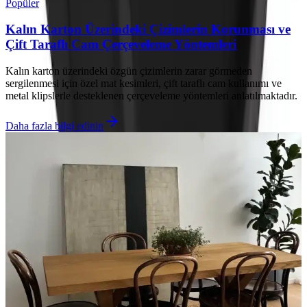
Popüler
Kalın Karton Üzerindeki Çizimlerin Korunması ve
Çift Taraflı Cam Çerçeveleme Yöntemleri
Kalın karton üzerindeki özgün çizimlerin zarar görmeden
sergilenmesi için özel mat kesimleri, çift taraflı cam kullanımı ve
metal klipslerle desteklenen çerçeveleme yöntemleri anlatılmaktadır.
Daha fazla bilgi edinin