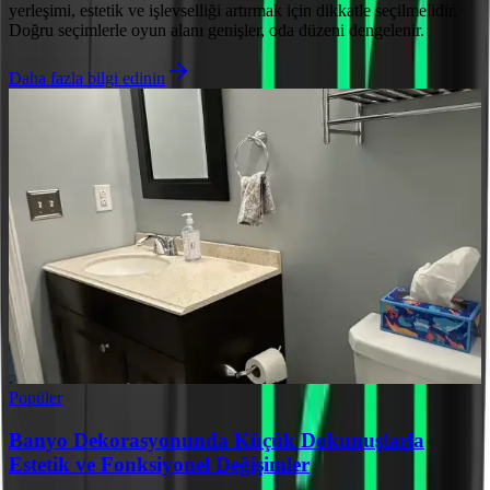
yerleşimi, estetik ve işlevselliği artırmak için dikkatle seçilmelidir.
Doğru seçimlerle oyun alanı genişler, oda düzeni dengelenir.
Daha fazla bilgi edinin
Popüler
Banyo Dekorasyonunda Küçük Dokunuşlarla
Estetik ve Fonksiyonel Değişimler