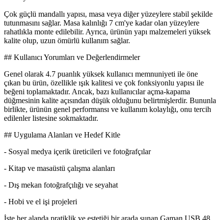
Çok güçlü mandallı yapısı, masa veya diğer yüzeylere stabil şekilde
tutunmasını sağlar. Masa kalınlığı 7 cm'ye kadar olan yüzeylere
rahatlıkla monte edilebilir. Ayrıca, ürünün yapı malzemeleri yüksek
kalite olup, uzun ömürlü kullanım sağlar.
## Kullanıcı Yorumları ve Değerlendirmeler
Genel olarak 4.7 puanlık yüksek kullanıcı memnuniyeti ile öne
çıkan bu ürün, özellikle ışık kalitesi ve çok fonksiyonlu yapısı ile
beğeni toplamaktadır. Ancak, bazı kullanıcılar açma-kapama
düğmesinin kalite açısından düşük olduğunu belirtmişlerdir. Bununla
birlikte, ürünün genel performansı ve kullanım kolaylığı, onu tercih
edilenler listesine sokmaktadır.
## Uygulama Alanları ve Hedef Kitle
- Sosyal medya içerik üreticileri ve fotoğrafçılar
- Kitap ve masaüstü çalışma alanları
- Dış mekan fotoğrafçılığı ve seyahat
- Hobi ve el işi projeleri
İşte her alanda pratiklik ve estetiği bir arada sunan Gaman USB 48