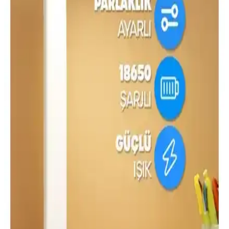
Modu ve USB Çıkışı
Cata CT-8435 Oslo Şarjlı Masa Lambası, bronz tonlu demir gövde
ile şık bir masaüstü aydınlatması sunar. Üç renk modu
(3200K/4000K/6400K) ve dokunmalı üç kademeli karartma ile
esnek ışık ayarı sağlar; dahili 1800 mAh pil, USB çıkışı ve 100 cm
kablo.
Avec ve Cata Spiralli Masa Lambası
Karşılaştırması: Tasarım, Fonksiyon ve Kullanıcı
Yorumları
İşte Avec ve Cata Spiralli masa lambalarının tasarımı, kullanım
kolaylığı ve kullanıcı memnuniyetleriyle detaylı karşılaştırması.
Hangi model ihtiyaçlarınıza uygun?
Ack ve Cata Şarjlı Masa Lambası Karşılaştırması:
Tasarım, Özellikler ve Kullanıcı Yorumları
İki popüler masa lambasını detaylı karşılaştırıyoruz: Ack ve Cata
modellerinin tasarımı, özellikleri ve kullanıcı memnuniyeti üzerine
bilgiler.
Begüsa Tema Masa Lambası Eskitme Bej Şapka ile