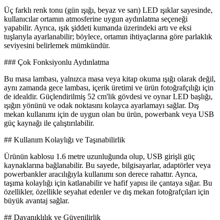
Üç farklı renk tonu (gün ışığı, beyaz ve sarı) LED ışıklar sayesinde,
kullanıcılar ortamın atmosferine uygun aydınlatma seçeneği
yapabilir. Ayrıca, ışık şiddeti kumanda üzerindeki artı ve eksi
tuşlarıyla ayarlanabilir; böylece, ortamın ihtiyaçlarına göre parlaklık
seviyesini belirlemek mümkündür.
### Çok Fonksiyonlu Aydınlatma
Bu masa lambası, yalnızca masa veya kitap okuma ışığı olarak değil,
aynı zamanda gece lambası, içerik üretimi ve ürün fotoğrafçılığı için
de idealdir. Güçlendirilmiş 52 cm'lik gövdesi ve oynar LED başlığı,
ışığın yönünü ve odak noktasını kolayca ayarlamayı sağlar. Dış
mekan kullanımı için de uygun olan bu ürün, powerbank veya USB
güç kaynağı ile çalıştırılabilir.
## Kullanım Kolaylığı ve Taşınabilirlik
Ürünün kablosu 1.6 metre uzunluğunda olup, USB girişli güç
kaynaklarına bağlanabilir. Bu sayede, bilgisayarlar, adaptörler veya
powerbankler aracılığıyla kullanımı son derece rahattır. Ayrıca,
taşıma kolaylığı için katlanabilir ve hafif yapısı ile çantaya sığar. Bu
özellikler, özellikle seyahat edenler ve dış mekan fotoğrafçıları için
büyük avantaj sağlar.
## Dayanıklılık ve Güvenilirlik