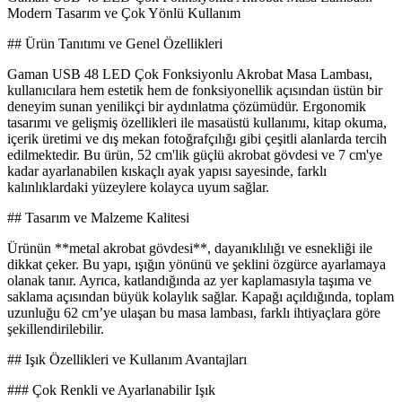
Modern Tasarım ve Çok Yönlü Kullanım
## Ürün Tanıtımı ve Genel Özellikleri
Gaman USB 48 LED Çok Fonksiyonlu Akrobat Masa Lambası,
kullanıcılara hem estetik hem de fonksiyonellik açısından üstün bir
deneyim sunan yenilikçi bir aydınlatma çözümüdür. Ergonomik
tasarımı ve gelişmiş özellikleri ile masaüstü kullanımı, kitap okuma,
içerik üretimi ve dış mekan fotoğrafçılığı gibi çeşitli alanlarda tercih
edilmektedir. Bu ürün, 52 cm'lik güçlü akrobat gövdesi ve 7 cm'ye
kadar ayarlanabilen kıskaçlı ayak yapısı sayesinde, farklı
kalınlıklardaki yüzeylere kolayca uyum sağlar.
## Tasarım ve Malzeme Kalitesi
Ürünün **metal akrobat gövdesi**, dayanıklılığı ve esnekliği ile
dikkat çeker. Bu yapı, ışığın yönünü ve şeklini özgürce ayarlamaya
olanak tanır. Ayrıca, katlandığında az yer kaplamasıyla taşıma ve
saklama açısından büyük kolaylık sağlar. Kapağı açıldığında, toplam
uzunluğu 62 cm’ye ulaşan bu masa lambası, farklı ihtiyaçlara göre
şekillendirilebilir.
## Işık Özellikleri ve Kullanım Avantajları
### Çok Renkli ve Ayarlanabilir Işık