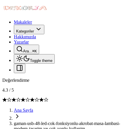
Makaleler
Kategoriler
Hakkımızda
Yazarlar
Ara...
⌘
K
Toggle theme
Değerlendirme
4.3
/
5
Ana Sayfa
gaman-usb-48-led-cok-fonksiyonlu-akrobat-masa-lambasi-
modern-tasarim-ve-cok-yonlu-kullanim