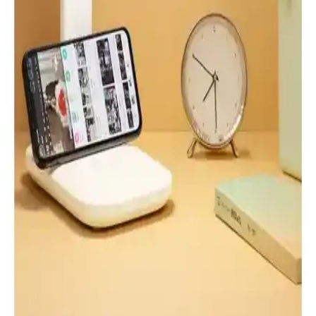
Vivido Sarmaşık Abajur Karşılaştırması:
Aydınlatma Kalitesi
Bu karşılaştırmada Begüsa Tema Masa Lambası Eskitme Bej Şapka
ile Vivido Abajur Sarmaşık Modern Yatak Odası Abajur arasındaki
teknik özellikler ve kullanıcı geri bildirimleri incelenerek aydınlatma
kapasitesi, boyutlar ve malzeme kalitesi karşılaştırılıyor.
Çankırı Kaya Tuzu Lamba: Masa Üstü Doğal
Aydınlatma ve Tuz Sabunu Hediyesi Paketi
Çankırı kaya tuzu bloğundan masa üstü lamba, 1.5 m kabloyla hızlı
kurulum sağlar; ampul dahildir ve dimmer yok. Doğal malzeme ve
ahşap tabanlı dekoratif tasarım, loş sıcak tonlarda rahatlatıcı bir
atmosfer ve tuz etkisi hissi sunar.
Telvesse ve The Wlue Şarjlı Masa Lambası
Karşılaştırması: Özellikler ve Kullanıcı Yorumları
Telvesse ve The Wlue şarjlı masa lambaları, farklı özellikleri ve
tasarımlarıyla öne çıkıyor. Her iki ürün de taşınabilirlik, ışık kalitesi
ve kullanım kolaylığı sunarken, kullanıcı yorumları ve teknik
detaylar karşılaştırılıyor.