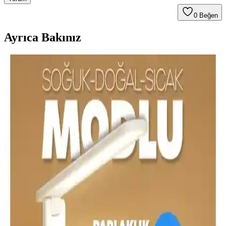
0
Beğen
Ayrıca Bakınız
Sıcak Renk Tonlu ve Dolaylı Aydınlatmalı Masa
Lambası Seçimi İçin Kapsamlı Rehber
Sıcak renk tonu ve dolaylı aydınlatma sunan masa lambaları, göz
yorgunluğunu azaltır ve çalışma alanını homojen aydınlatır. Ampul
özellikleri ve tasarım, verimliliği artırır.
Yatak Odası ve Masa Lambası Abajur
Karşılaştırması: Malzeme, Tasarım ve Kullanıcı
Yorumları
İki farklı yatak odası abajuru ve masa lambası modelinin malzeme,
boyut, kullanım alanı ve kullanıcı geri bildirimleri detaylı şekilde
analiz edilerek, en uygun seçim için rehberlik sağlar.
Cata CT-8435 Oslo Şarjlı Masa Lambası: Üç Renk