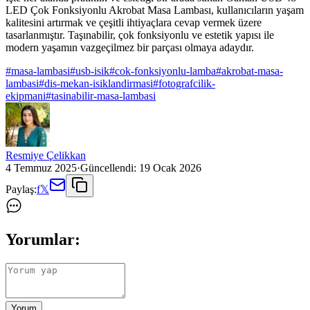
LED Çok Fonksiyonlu Akrobat Masa Lambası, kullanıcıların yaşam
kalitesini artırmak ve çeşitli ihtiyaçlara cevap vermek üzere
tasarlanmıştır. Taşınabilir, çok fonksiyonlu ve estetik yapısı ile
modern yaşamın vazgeçilmez bir parçası olmaya adaydır.
#
masa-lambasi
#
usb-isik
#
cok-fonksiyonlu-lamba
#
akrobat-masa-
lambasi
#
dis-mekan-isiklandirmasi
#
fotografcilik-
ekipmani
#
tasinabilir-masa-lambasi
Resmiye Çelikkan
4 Temmuz 2025
·
Güncellendi:
19 Ocak 2026
Paylaş:
f
𝕏
Yorumlar:
Yorum