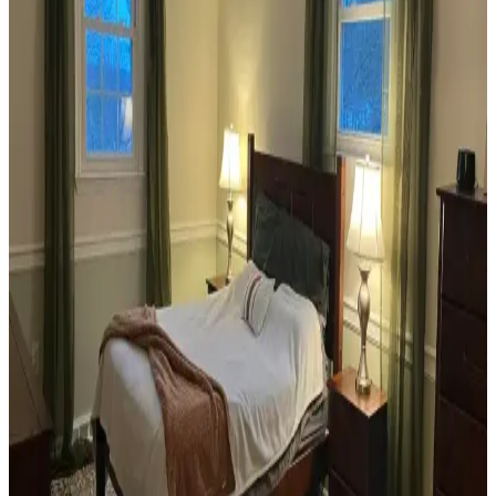
Veranda dekorasyonunda bitkiler, halılar, aydınlatma ve mobilyaların
uyumlu kullanımı mekânı daha davetkâr ve fonksiyonel kılar. Doğru
seçimler verandanın atmosferini ve dış görünümünü güçlendirir.
Habitat'tan İkinci El Mobilya Alımı ve Ev
Dekorasyonunda Stil Oluşturma Yöntemleri
Habitat mağazalarından ikinci el mobilya alımı, ekonomik ve özgün
dekorasyon için fırsatlar sunar. Doğru seçim, temizlik ve stil
oluşturma evin atmosferini belirler.
Teal Renkli Sandalyenin Halı ve Dolapla
Uyumunda Renk Tonları ve Aksesuarların Rolü
Teal renkli sandalyenin halı ve dolapla uyumu, doğru renk tonları ve
aksesuar seçimiyle sağlanır. Halıdaki mavi-yeşil alt tonlar ve sıcak
ahşap dolap, teal rengini öne çıkarır, aksesuarlar ise denge oluşturur.
Yan Sehpa Boyama Renk Seçenekleri ve
Dekorasyon Uyumu İçin Rehber
Yan sehpa boyamada renk seçimi, mobilya ve dekorasyon uyumu