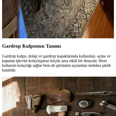
Yatak Odası Düzeni ve Dekorasyonunda Doğru
Yerleşim ve Tasarım İpuçları
Yatak odasında doğru mobilya yerleşimi, renk uyumu, aydınlatma
ve kişisel dokunuşlarla mekanın fonksiyonelliği ve estetiği artırılır.
Bu ipuçlarıyla odanız daha dengeli ve sıcak bir hale gelir.
Gardrop Kulpunun Tanımı
Gardrop kulpu, dolap ve gardrop kapaklarında kullanılan, açma ve
kapama işlevini kolaylaştıran küçük ama etkili bir detaydır. Hem
kullanım kolaylığı sağlar hem de görünüm açısından mekâna şıklık
katabilir.