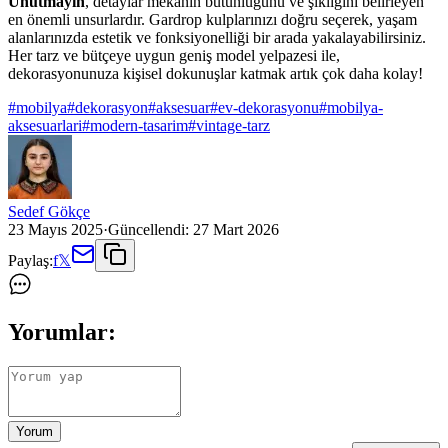
Unutmayın
, detaylar mekânın bütünlüğünü ve şıklığını belirleyen
en önemli unsurlardır. Gardrop kulplarınızı doğru seçerek, yaşam
alanlarınızda estetik ve fonksiyonelliği bir arada yakalayabilirsiniz.
Her tarz ve bütçeye uygun geniş model yelpazesi ile,
dekorasyonunuza kişisel dokunuşlar katmak artık çok daha kolay!
#
mobilya
#
dekorasyon
#
aksesuar
#
ev-dekorasyonu
#
mobilya-
aksesuarlari
#
modern-tasarim
#
vintage-tarz
Sedef Gökçe
23 Mayıs 2025
·
Güncellendi:
27 Mart 2026
Paylaş:
f
𝕏
Yorumlar:
Yorum