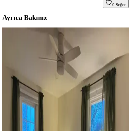
0
Beğen
Ayrıca Bakınız
Koltuk ve Aksesuar Sandalyelerde Renk Uyumu ve
Dekorasyonda Görsel Denge Sağlama Yöntemleri
Koltuk ve aksesuar sandalyelerde renk uyumsuzluğu görsel rekabete
yol açabilir. Halı, perde, yastık ve mobilya yerleşimi ile renkler
dengelenerek mekanın estetik bütünlüğü sağlanır.
Ev Dekorasyonunda Denge ve Fonksiyonellik: Renk
Uyumu, Mobilya Yerleşimi ve Estetik İncelemesi
Reddit tartışması üzerinden ev dekorasyonunda renk uyumu,
mobilya yerleşimi ve aksesuar dengesi gibi unsurların yaşam
alanlarının estetik ve fonksiyonelliğini nasıl etkilediği inceleniyor.
Veranda Dekorasyonunda Bitki Seçimi, Aydınlatma
ve Mobilya Düzenlemeleriyle Estetik İyileştirme
Yöntemleri