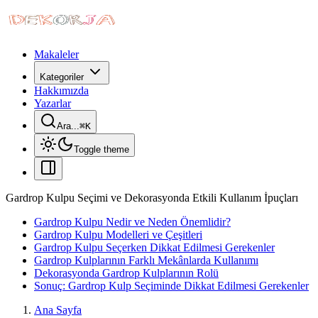
Makaleler
Kategoriler
Hakkımızda
Yazarlar
Ara...
⌘
K
Toggle theme
Gardrop Kulpu Seçimi ve Dekorasyonda Etkili Kullanım İpuçları
Gardrop Kulpu Nedir ve Neden Önemlidir?
Gardrop Kulpu Modelleri ve Çeşitleri
Gardrop Kulpu Seçerken Dikkat Edilmesi Gerekenler
Gardrop Kulplarının Farklı Mekânlarda Kullanımı
Dekorasyonda Gardrop Kulplarının Rolü
Sonuç: Gardrop Kulp Seçiminde Dikkat Edilmesi Gerekenler
Ana Sayfa