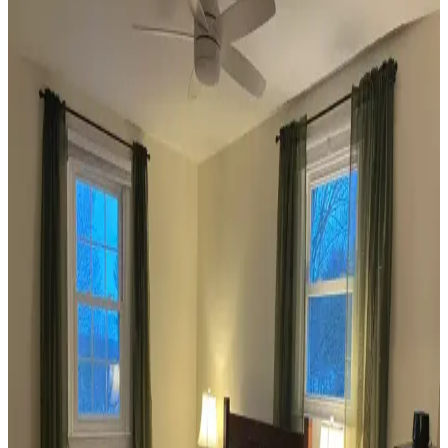
Koltuk ve aksesuar sandalyelerde renk uyumsuzluğu görsel rekabete
yol açabilir. Halı, perde, yastık ve mobilya yerleşimi ile renkler
dengelenerek mekanın estetik bütünlüğü sağlanır.
Ev Dekorasyonunda Denge ve Fonksiyonellik: Renk
Uyumu, Mobilya Yerleşimi ve Estetik İncelemesi
Reddit tartışması üzerinden ev dekorasyonunda renk uyumu,
mobilya yerleşimi ve aksesuar dengesi gibi unsurların yaşam
alanlarının estetik ve fonksiyonelliğini nasıl etkilediği inceleniyor.
Veranda Dekorasyonunda Bitki Seçimi, Aydınlatma
ve Mobilya Düzenlemeleriyle Estetik İyileştirme
Yöntemleri
Veranda dekorasyonunda bitkiler, halılar, aydınlatma ve mobilyaların
uyumlu kullanımı mekânı daha davetkâr ve fonksiyonel kılar. Doğru
seçimler verandanın atmosferini ve dış görünümünü güçlendirir.
Habitat'tan İkinci El Mobilya Alımı ve Ev
Dekorasyonunda Stil Oluşturma Yöntemleri
Habitat mağazalarından ikinci el mobilya alımı, ekonomik ve özgün