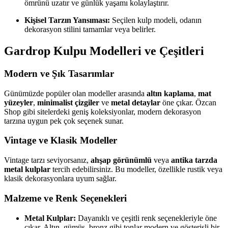
ömrünü uzatır ve günlük yaşamı kolaylaştırır.
Kişisel Tarzın Yansıması:
Seçilen kulp modeli, odanın
dekorasyon stilini tamamlar veya belirler.
Gardrop Kulpu Modelleri ve Çeşitleri
Modern ve Şık Tasarımlar
Günümüzde popüler olan modeller arasında
altın kaplama
,
mat
yüzeyler
,
minimalist çizgiler
ve
metal detaylar
öne çıkar. Özcan
Shop gibi sitelerdeki geniş koleksiyonlar, modern dekorasyon
tarzına uygun pek çok seçenek sunar.
Vintage ve Klasik Modeller
Vintage tarzı seviyorsanız,
ahşap görünümlü
veya
antika tarzda
metal kulplar
tercih edebilirsiniz. Bu modeller, özellikle rustik veya
klasik dekorasyonlara uyum sağlar.
Malzeme ve Renk Seçenekleri
Metal Kulplar:
Dayanıklı ve çeşitli renk seçenekleriyle öne
çıkar. Altın, gümüş, bronz gibi tonlar modern ve gösterişli bir