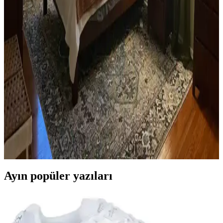
açısından önemlidir. Koyu tonlar, sıcak renkler ve doğal ahşap
görünümü seçenekleriyle estetik sonuçlar elde edilir.
Ev Kütüphanesi Yenileme: Renk, Dekorasyon ve
Konforun Dengeli Buluşması
Ev kütüphanesi yenilemesinde renklerin rahatlatıcı etkisi, kişisel
dekoratif öğeler ve konforlu mobilyalar ön plandadır. Tavan boyama
ve raf düzeni mekânın atmosferini zenginleştirir.
Yatak Odası Düzeni ve Dekorasyonunda Doğru
Yerleşim ve Tasarım İpuçları
Yatak odasında doğru mobilya yerleşimi, renk uyumu, aydınlatma
ve kişisel dokunuşlarla mekanın fonksiyonelliği ve estetiği artırılır.
Bu ipuçlarıyla odanız daha dengeli ve sıcak bir hale gelir.
Ayın popüler yazıları