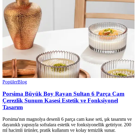
Popüler
Blog
Porsima Büyük Boy Rayan Sultan 6 Parça Cam
Çerezlik Sunum Kasesi Estetik ve Fonksiyonel
Tasarım
Porsima'nın magnolya desenli 6 parça cam kase seti, şık tasarımı ve
dayanıklı yapısıyla sofralara estetik ve fonksiyonellik getiriyor. 200
ml hacimli ürünler, pratik kullanım ve kolay temizlik sunar.