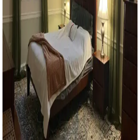
dekorasyon için fırsatlar sunar. Doğru seçim, temizlik ve stil
oluşturma evin atmosferini belirler.
Teal Renkli Sandalyenin Halı ve Dolapla
Uyumunda Renk Tonları ve Aksesuarların Rolü
Teal renkli sandalyenin halı ve dolapla uyumu, doğru renk tonları ve
aksesuar seçimiyle sağlanır. Halıdaki mavi-yeşil alt tonlar ve sıcak
ahşap dolap, teal rengini öne çıkarır, aksesuarlar ise denge oluşturur.
Yan Sehpa Boyama Renk Seçenekleri ve
Dekorasyon Uyumu İçin Rehber
Yan sehpa boyamada renk seçimi, mobilya ve dekorasyon uyumu
açısından önemlidir. Koyu tonlar, sıcak renkler ve doğal ahşap
görünümü seçenekleriyle estetik sonuçlar elde edilir.
Ev Kütüphanesi Yenileme: Renk, Dekorasyon ve
Konforun Dengeli Buluşması
Ev kütüphanesi yenilemesinde renklerin rahatlatıcı etkisi, kişisel
dekoratif öğeler ve konforlu mobilyalar ön plandadır. Tavan boyama
ve raf düzeni mekânın atmosferini zenginleştirir.