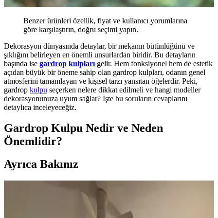
Benzer ürünleri özellik, fiyat ve kullanıcı yorumlarına
göre karşılaştırın, doğru seçimi yapın.
Dekorasyon dünyasında detaylar, bir mekanın bütünlüğünü ve
şıklığını belirleyen en önemli unsurlardan biridir. Bu detayların
başında ise
gardrop
kulpları
gelir. Hem fonksiyonel hem de estetik
açıdan büyük bir öneme sahip olan gardrop kulpları, odanın genel
atmosferini tamamlayan ve kişisel tarzı yansıtan öğelerdir. Peki,
gardrop
kulpu
seçerken nelere dikkat edilmeli ve hangi modeller
dekorasyonunuza uyum sağlar? İşte bu soruların cevaplarını
detaylıca inceleyeceğiz.
Gardrop Kulpu Nedir ve Neden
Önemlidir?
Ayrıca Bakınız
Koltuk ve Aksesuar Sandalyelerde Renk Uyumu ve
Dekorasyonda Görsel Denge Sağlama Yöntemleri