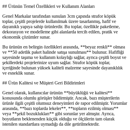
## Ürünün Temel Özellikleri ve Kullanım Alanları
Genel Markalar tarafından sunulan 3cm çapında strafor köpük
toplar, çeşitli projelerde kullanılmak üzere tasarlanmış, hafif ve
dayanıklı yapıya sahip ürünlerdir. Bu toplar, özellikle paketleme,
dekorasyon ve modelleme gibi alanlarda tercih edilen, pratik ve
ekonomik çözümler sunar.
Bu ürünün en belirgin özellikleri arasında, **beyaz renkli** olması
ve **50 adetlik paket halinde satışa sunulması** bulunur. Hafifliği
sayesinde taşıma ve kullanım kolaylığı sağlar, ayrıca çeşitli boyut ve
şekillerdeki projelerinize uyum sağlar. Strafor köpük toplar,
içeriğinde bulunan yüksek kaliteli malzeme sayesinde dayanıklılık
ve esneklik sunar.
## Ürün Kalitesi ve Müşteri Geri Bildirimleri
Genel olarak, kullanıcılar ürünün **büyüklüğü ve kalitesi**
konusunda olumlu görüşler bildirmiştir. Ancak, bazı müşterilerin
ürünle ilgili çeşitli olumsuz deneyimleri de rapor edilmiştir. Yorumlar
arasında, **bazı toplarda lekeler**, **topların ezilmiş olması**
veya **şekil bozuklukları** gibi sorunlar yer almıştır. Ayrıca,
boyutların beklenenden küçük olduğu ve ölçülerin tam olarak
istenilen standartlara uymadığı da dile getirilmektedir.