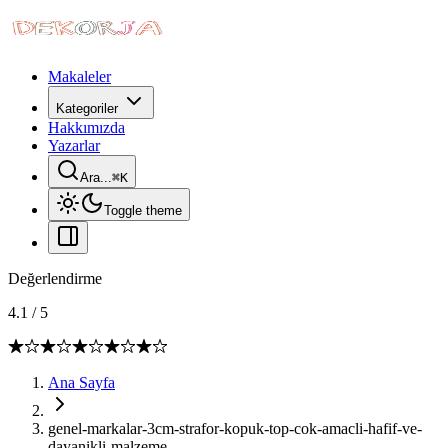
Makaleler
Kategoriler
Hakkımızda
Yazarlar
Ara...
⌘
K
Toggle theme
Değerlendirme
4.1
/
5
Ana Sayfa
genel-markalar-3cm-strafor-kopuk-top-cok-amacli-hafif-ve-
dayanikli-malzeme