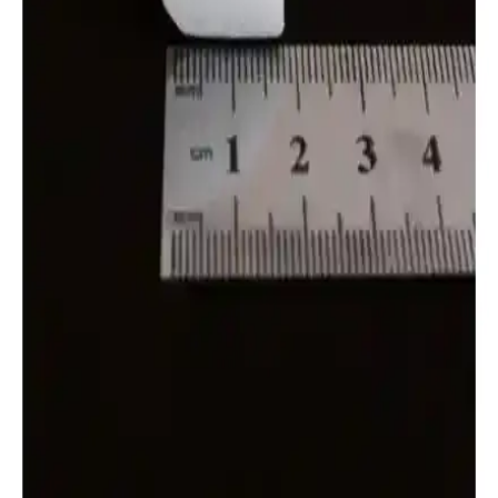
YEDİTEPEOSMANLI'nın 5 metre uzunluğundaki beyaz strafor
köpük çıtası, kolay kesimi, boyama ve montaj özellikleriyle iç ve dış
mekan dekorasyonlarına estetik çözümler sunar.
YEDİTEPEOSMANLI Dekoratif Strafor Köpük
Çıta: Estetik ve Kullanışlı İç Mekan ve Dış
Dekorasyon Ürünü
YEDİTEPEOSMANLI dekoratif strafor köpük çıta, hafif ve kolay
şekillendirilebilir yapısı, çeşitli dekorasyon projelerinde pratik
kullanım ve estetik görünüm sunar, iç ve dış mekanlarda tercih edilir.
Güçpor Strafor Tavan ve Duvar Kaplama Paneli:
Modern ve Ekonomik İç Mekan Çözüm</Title>
Güçpor'un 50x50 cm ölçülerinde, hafif ve dayanıklı strafor panelleri,
kolay montaj, estetik tasarım ve uygun maliyetle modern iç
mekanlara şık çözümler sunar.
Güçlü Banyo Strafor Köpük Çıta: Estetik ve Pratik
Banyo Dekorasyon Çözümü
Güçlü Banyo'nun dekoratif strafor köpük çıtası, hafif, suya dayanıklı