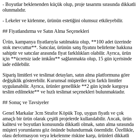
- Boyutlar beklenenden küçük olup, proje tasarımı sırasında dikkatli
olunmalıdır.
- Lekeler ve kirlenme, ürünün estetiğini olumsuz etkileyebilir.
## Fiyatlandırma ve Satın Alma Seçenekleri
Ürün, kampanya fiyatlarıyla satılmakta olup, **100 adet üzerinde
stok mevcuttur**. Satıcılar, ürünün satış fiyatını belirleme hakkına
sahiptir ve satıcılar arasında fiyat farklılıkları olabilir. Ayrıca, ürün
için **ücretsiz iade imkânı** sağlanmakta olup, 15 gün içerisinde
iade edilebilir.
Sipariş limitleri ve teslimat detayları, satın alma platformuna göre
değişiklik gösterebilir. Kurumsal müşteriler için farklı limitler
uygulanabilir. Ayrıca, ürünler genellikle **2 gün içinde kargoya
teslim edilmekte** ve hızlı teslimat seçenekleri bulunmaktadır.
## Sonuç ve Tavsiyeler
Genel Markalar 3cm Strafor Köpük Top, uygun fiyatlı ve çok
amaçlı bir ürün olarak çeşitli projelerde kullanılabilir. Ancak, ürün
kalitesi ve boyutları konusunda dikkatli olmak, satın alma sırasında
müşteri yorumlarını göz önünde bulundurmak önemlidir. Özellikle,
olası deformasyon veya lekelenme riskine karşı, ürünleri dikkatli