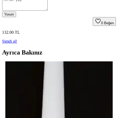
Yorum
0
Beğen
132
.00
TL
Şimdi al!
Ayrıca Bakınız
2025'te Strafor Köpük 4 cm ile Dekorasyonda
Sınırları Zorlayın
Strafor köpük 4 cm ile dekorasyon ve yalıtımda çok yönlü
avantajları keşfedin. Hemen detayları öğrenin!
Linda Desenli Strafor Tavan Lamba Göbeği 40 cm
Hafif ve Dayanıklı Dekoratif Aksesuar
Linda desenli strafor tavan göbeği, hafifliği ve estetiğiyle iç