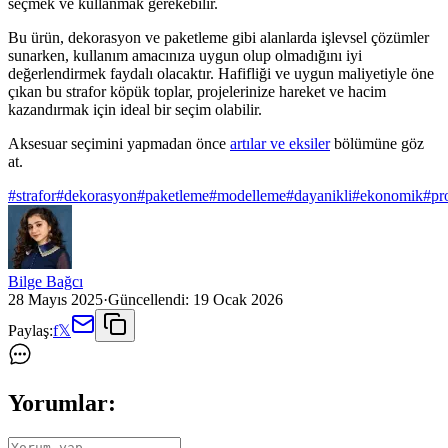
seçmek ve kullanmak gerekebilir.
Bu ürün, dekorasyon ve paketleme gibi alanlarda işlevsel çözümler
sunarken, kullanım amacınıza uygun olup olmadığını iyi
değerlendirmek faydalı olacaktır. Hafifliği ve uygun maliyetiyle öne
çıkan bu strafor köpük toplar, projelerinize hareket ve hacim
kazandırmak için ideal bir seçim olabilir.
Aksesuar seçimini yapmadan önce
artılar ve eksiler
bölümüne göz
at.
#
strafor
#
dekorasyon
#
paketleme
#
modelleme
#
dayanikli
#
ekonomik
#
pr
Bilge Bağcı
28 Mayıs 2025
·
Güncellendi:
19 Ocak 2026
Paylaş:
f
𝕏
Yorumlar: