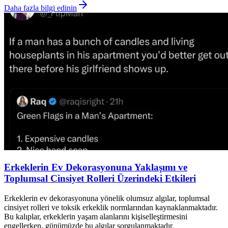
Daha fazla bilgi edinin
Erkeklerin Ev Dekorasyonuna Yaklaşımı ve
Toplumsal Cinsiyet Rolleri Üzerindeki Etkileri
Erkeklerin ev dekorasyonuna yönelik olumsuz algılar, toplumsal
cinsiyet rolleri ve toksik erkeklik normlarından kaynaklanmaktadır.
Bu kalıplar, erkeklerin yaşam alanlarını kişiselleştirmesini
engellerken, günümüzde bu algılar sorgulanmaktadır.