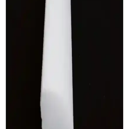
mekanlara şıklık katarken kolay montaj ve boyama imkanı sunar.
Güvenli ve ekonomik dekorasyon çözümü ile mekanlarınızı
kişiselleştirin.
Köpük Yapıştırıcılarının Dekorasyon ve Mobilya
Projelerindeki Rolü ve Kullanım İpuçları
Dekorasyon ve mobilya projelerinde köpük yapıştırıcıları, hızlı
kuruma ve yüksek yapışma gücüyle önemli. Doğru seçim ve
kullanım teknikleriyle dayanıklı ve estetik sonuçlar elde edin.
Güçpor Bambu Model Strafor Tavan ve Duvar
Kaplama Paneli 10 m², Estetik ve Dayanıklı İç
Mekan Dekoru
Güçpor bambu model strafor panel, 1 cm kalınlık, 50x50 cm ölçüler
ve kolay montaj özellikleriyle iç mekanlara estetik ve dayanıklılık
katıyor. 10 m² alan kaplar, doğal görünüm sağlar.
YEDİTEPEOSMANLI Dekoratif Strafor Köpük
Çıta 5 Metre Uzunluk ve Pratik Uygulama
Özellikleri