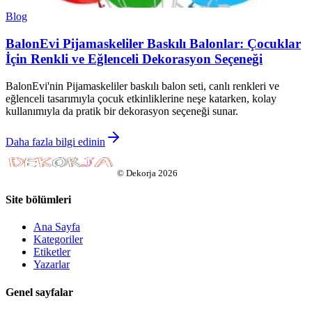
Blog
BalonEvi Pijamaskeliler Baskılı Balonlar: Çocuklar
İçin Renkli ve Eğlenceli Dekorasyon Seçeneği
BalonEvi'nin Pijamaskeliler baskılı balon seti, canlı renkleri ve
eğlenceli tasarımıyla çocuk etkinliklerine neşe katarken, kolay
kullanımıyla da pratik bir dekorasyon seçeneği sunar.
Daha fazla bilgi edinin
©
Dekorja
2026
Site bölümleri
Ana Sayfa
Kategoriler
Etiketler
Yazarlar
Genel sayfalar