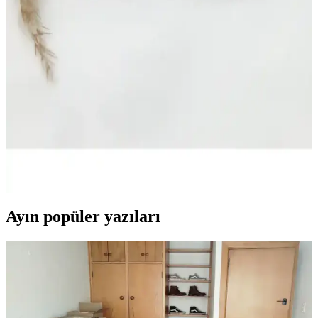
Kabı Seti 2000ml - Dayanıklı ve Pratik
Kitchen Life 6'lı etiketli dikdörtgen erzak saklama kabı seti,
dayanıklı plastikten üretilmiş, sızdırmaz kapakları ve pratik
etiketleriyle mutfakta hijyen ve düzen sağlar.
Dem Home Amber Cam Görünümlü 2'li Plastik
Kavanoz Seti ile Banyo Düzeninizi Şık ve Pratik
Hale Getirin
Şık tasarımı ve dayanıklı yapısıyla Dem Home'un 2'li kavanoz seti,
kişisel bakım ürünlerinizi düzenli ve estetik bir şekilde saklamanızı
sağlar.
Ayın popüler yazıları