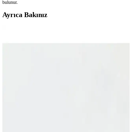
bulunur.
Ayrıca Bakınız
Gold Sticker Etiketler: Şık ve Pratik Hediye ve
Organizasyon Aksesuarları
Gold sticker etiketler, şık tasarımı ve güçlü yapışkanıyla hediye ve
parti süslemelerinde fark yaratır. 24 adet, pratik kullanımlı ve estetik
görünümüyle organizasyonlarınızı zenginleştirir.
LALEZEN Bebek Şampuanı 500 ml Amber Cam
Şişe ile Hassas Cilt Bakımı
LALEZEN Bebek Şampuanı, amber cam şişede 500 ml hacmiyle
bebeklerin hassas cildi için doğal ve çevre dostu bakım sunar.
Pompalı kapakla pratik kullanım sağlar, etiketli tasarım güven verir.
Karçiçeği Home 12'li Vakumlu Kapaklı Büyük Boy
Cam Kavanoz Takımı
Karçiçeği Home'un 12'li vakumlu kapaklı cam kavanoz takımı,