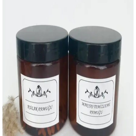
geniş hacmi ve dayanıklı yapısıyla mutfakta tazelik ve düzen sağlar,
etiketleriyle kullanım kolaylığı sunar.
LALEZEN HOME Beyaz Stantlı Çiçekli Sıvı Şişe
500 ml Mutfak Düzeni ve Saklama Çözümü
LALEZEN HOME'un 500 ml şeffaf, dayanıklı plastik şişesi,
mutfakta sıvıların düzenli saklanması ve kullanımı için ideal, estetik
ve pratik bir çözümdür.
Vienev Foly Etiketli Kare Gıda Saklama Kabı Seti
ile Mutfakta Düzen ve Fonksiyonellik
Vienev Foly Etiketli Kare Gıda Saklama Kabı Seti, çeşitli
boyutlarda, şık tasarımıyla mutfakta düzen ve hijyen sağlar, uzun
ömürlü, pratik ve estetik çözümler sunar.
Tanex OFC-120 Beyaz Ofis Etiketi: Dayanıklı ve Şık
Belge Düzenleme Çözümü
Tanex OFC-120 beyaz ofis etiketi, dayanıklı ve şık tasarımıyla belge
ve dosya düzenlemede ideal, gıda temas sembolü ve yüksek
kullanıcı memnuniyetiyle ofis ihtiyaçlarınıza çözüm sunar.