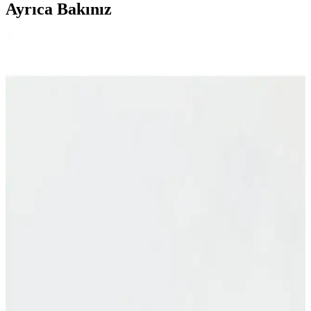
Ayrıca Bakınız
Gold Sticker Etiketler: Şık ve Pratik Hediye ve
Organizasyon Aksesuarları
Gold sticker etiketler, şık tasarımı ve güçlü yapışkanıyla hediye ve
parti süslemelerinde fark yaratır. 24 adet, pratik kullanımlı ve estetik
görünümüyle organizasyonlarınızı zenginleştirir.
LALEZEN Bebek Şampuanı 500 ml Amber Cam
Şişe ile Hassas Cilt Bakımı
LALEZEN Bebek Şampuanı, amber cam şişede 500 ml hacmiyle
bebeklerin hassas cildi için doğal ve çevre dostu bakım sunar.
Pompalı kapakla pratik kullanım sağlar, etiketli tasarım güven verir.
Karçiçeği Home 12'li Vakumlu Kapaklı Büyük Boy
Cam Kavanoz Takımı
Karçiçeği Home'un 12'li vakumlu kapaklı cam kavanoz takımı,
geniş hacmi ve dayanıklı yapısıyla mutfakta tazelik ve düzen sağlar,
etiketleriyle kullanım kolaylığı sunar.