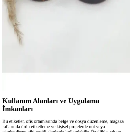
Kitchen Life 6'lı Etiketli Dikdörtgen Erzak Saklama
Kabı Seti 2000ml - Dayanıklı ve Pratik
Kitchen Life 6'lı etiketli dikdörtgen erzak saklama kabı seti,
dayanıklı plastikten üretilmiş, sızdırmaz kapakları ve pratik
etiketleriyle mutfakta hijyen ve düzen sağlar.
Dem Home Amber Cam Görünümlü 2'li Plastik
Kavanoz Seti ile Banyo Düzeninizi Şık ve Pratik
Hale Getirin
Şık tasarımı ve dayanıklı yapısıyla Dem Home'un 2'li kavanoz seti,
kişisel bakım ürünlerinizi düzenli ve estetik bir şekilde saklamanızı
sağlar.
Kullanım Alanları ve Uygulama
İmkanları
Bu etiketler, ofis ortamlarında belge ve dosya düzenleme, mağaza
raflarında ürün etiketleme ve kişisel projelerde not veya
isimlendirme gibi çeşitli alanlarda kullanılabilir. Özellikle, şık ve