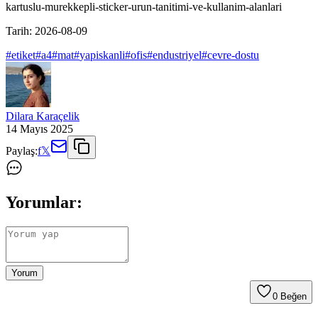
kartuslu-murekkepli-sticker-urun-tanitimi-ve-kullanim-alanlari
Tarih:
2026-08-09
#
etiket
#
a4
#
mat
#
yapiskanli
#
ofis
#
endustriyel
#
cevre-dostu
Dilara Karaçelik
14 Mayıs 2025
Paylaş:
f
𝕏
Yorumlar:
Yorum
0
Beğen