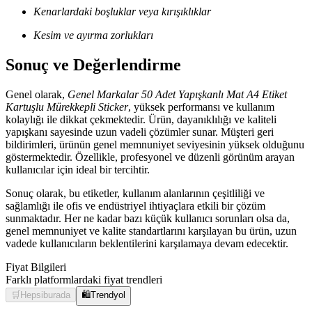
Kenarlardaki boşluklar veya kırışıklıklar
Kesim ve ayırma zorlukları
Sonuç ve Değerlendirme
Genel olarak,
Genel Markalar 50 Adet Yapışkanlı Mat A4 Etiket
Kartuşlu Mürekkepli Sticker
, yüksek performansı ve kullanım
kolaylığı ile dikkat çekmektedir. Ürün, dayanıklılığı ve kaliteli
yapışkanı sayesinde uzun vadeli çözümler sunar. Müşteri geri
bildirimleri, ürünün genel memnuniyet seviyesinin yüksek olduğunu
göstermektedir. Özellikle, profesyonel ve düzenli görünüm arayan
kullanıcılar için ideal bir tercihtir.
Sonuç olarak, bu etiketler, kullanım alanlarının çeşitliliği ve
sağlamlığı ile ofis ve endüstriyel ihtiyaçlara etkili bir çözüm
sunmaktadır. Her ne kadar bazı küçük kullanıcı sorunları olsa da,
genel memnuniyet ve kalite standartlarını karşılayan bu ürün, uzun
vadede kullanıcıların beklentilerini karşılamaya devam edecektir.
Fiyat Bilgileri
Farklı platformlardaki fiyat trendleri
🛒
Hepsiburada
🛍️
Trendyol