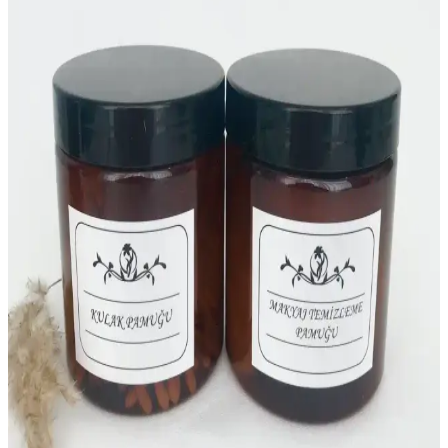
LALEZEN HOME Beyaz Stantlı Çiçekli Sıvı Şişe
500 ml Mutfak Düzeni ve Saklama Çözümü
LALEZEN HOME'un 500 ml şeffaf, dayanıklı plastik şişesi,
mutfakta sıvıların düzenli saklanması ve kullanımı için ideal, estetik
ve pratik bir çözümdür.
Vienev Foly Etiketli Kare Gıda Saklama Kabı Seti
ile Mutfakta Düzen ve Fonksiyonellik
Vienev Foly Etiketli Kare Gıda Saklama Kabı Seti, çeşitli
boyutlarda, şık tasarımıyla mutfakta düzen ve hijyen sağlar, uzun
ömürlü, pratik ve estetik çözümler sunar.
Tanex OFC-120 Beyaz Ofis Etiketi: Dayanıklı ve Şık
Belge Düzenleme Çözümü
Tanex OFC-120 beyaz ofis etiketi, dayanıklı ve şık tasarımıyla belge
ve dosya düzenlemede ideal, gıda temas sembolü ve yüksek
kullanıcı memnuniyetiyle ofis ihtiyaçlarınıza çözüm sunar.
Kitchen Life 6'lı Etiketli Dikdörtgen Erzak Saklama