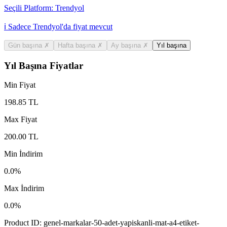
Seçili Platform:
Trendyol
ℹ️ Sadece Trendyol'da fiyat mevcut
Gün başına
✗
Hafta başına
✗
Ay başına
✗
Yıl başına
Yıl Başına Fiyatlar
Min Fiyat
198.85
TL
Max Fiyat
200.00
TL
Min İndirim
0.0
%
Max İndirim
0.0
%
Product ID:
genel-markalar-50-adet-yapiskanli-mat-a4-etiket-