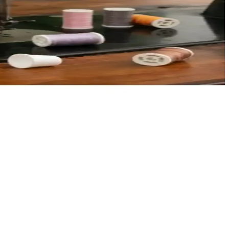
 ömürlü kullanım sağlar.
 ve dayanıklı bir dikiş setidir.
e ve renk seçenekleri sınırlı, uygun fiyatlı çözüm arayanlar için uygun.
rıyla en iyi seçimi yapmanıza yardımcı oluyoruz.