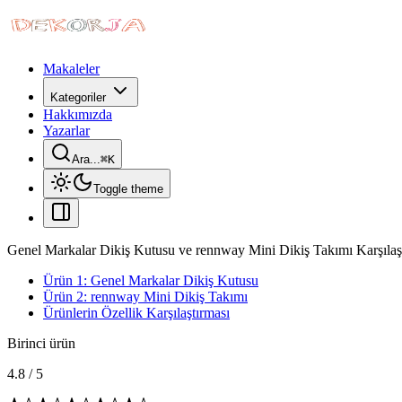
Makaleler
Kategoriler
Hakkımızda
Yazarlar
Ara...
⌘
K
Toggle theme
Genel Markalar Dikiş Kutusu ve rennway Mini Dikiş Takımı Karşıla
Ürün 1: Genel Markalar Dikiş Kutusu
Ürün 2: rennway Mini Dikiş Takımı
Ürünlerin Özellik Karşılaştırması
Birinci ürün
4.8
/
5