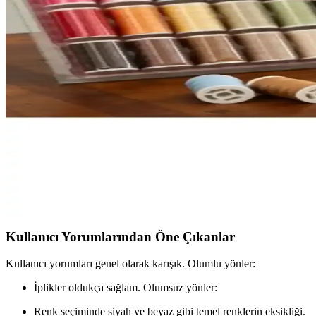
XBYC 9017 Top Iğne Seti: Dayanıklı ve Çok Amaçlı Di
Yüksek kalite ve dayanıklılığa sahip XBYC 9017 Top Iğne Seti, çok çe
Turkuvaz Patrones Temel Dikiş Seti ile Kaliteli ve Gü
Turkuvaz Patrones Temel Dikiş, yüksek kalite malzemeleri ve kapsamlı iç
Genel Markalar Dikiş Kutusu: Seyahat ve Ev Kullanımı
Pratik taşınabilir dikiş kutusu, seyahat ve ev kullanımı için ideal. 10 
Balim Örgü Evi ve Fabricorg Dikiş İplik Setleri Karşı
İki popüler dikiş iplik setini detaylı karşılaştırıyoruz: Balim Örgü Ev
Kullanıcı Yorumlarından Öne Çıkanlar
Kullanıcı yorumları genel olarak karışık. Olumlu yönler:
İplikler oldukça sağlam. Olumsuz yönler:
Renk seçiminde siyah ve beyaz gibi temel renklerin eksikliği.