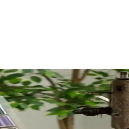
ık Sunan Dikiş Iğnesi Çeşitleri
teli iğneler içerir, çeşitli kumaşlara uyum sağlar ve dayanıklılığıyla öne 
 10 İğneyle Çok Yönlü Başlangıç Seti
6 masura ve 10 adet 14 numaralı iğne içerir, düz ve bazı zigzag dikişleri
değişebilir ve ek parça gerekebilir.
rofesyonel Kullanıcılar İçin Uygun
taylı içeriğiyle el işi tutkunlarına ve yeni başlayanlara uygun, dayanıkl
eti Profesyonel ve Ev Kullanımı İçin Uygun
rgonomik tasarımı ve yüksek performansıyla profesyonel ve ev kullanımı 