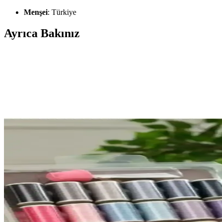
Menşei
: Türkiye
Ayrıca Bakınız
Singer Iğne 11/14/18 Seti: Yüksek Kalite ve Dayanıklıl
Singer 11/14/18 iğne seti, farklı kalınlıklarda ve boyutlarda yüksek kali
SINGER Ev Tipi Aile Dikiş Makinesi için 6 Masura ve
Bu set, ev tipi dikiş projeleri için temel ve pratik başlangıç sunar; 
gösterebilir; DALI iğneler kaliteli performans sağlar; uyum modellerde 
Sermet Süs Dünyası Punch Nakışı Seti: Başlangıç ve P
Sermet Süs Dünyası punch nakışı seti, yüksek kaliteli malzemeleri ve de
Cocoloco Home Dikiş Sökme ve İplik Takma Aparatı S
Dikiş ve nakış projelerinde verimliliği artıran Cocoloco Home seti, e