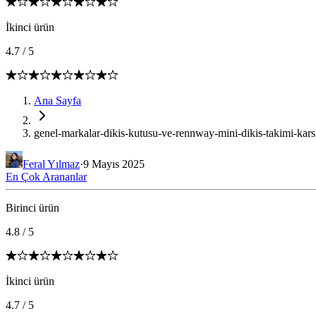
İkinci ürün
4.7
/
5
Ana Sayfa
genel-markalar-dikis-kutusu-ve-rennway-mini-dikis-takimi-kars
Feral Yılmaz
·
9 Mayıs 2025
En Çok Arananlar
Birinci ürün
4.8
/
5
İkinci ürün
4.7
/
5