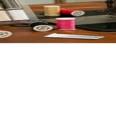
kiş Iğneleriyle Profesyonel Sonuçlar
şitli projeler için ideal, ergonomik ve paslanmaz malzemeleriyle uzun
venilir Dikiş Deneyimi Sağlayın
eriğiyle yeni başlayanlar ve deneyimli kullanıcılar için ideal, güvenilir
 İçin Pratik ve Taşınabilir Dikiş Seti
renk iplik, iğne, makas ve mezura içerir; kullanım kolaylığı sağlar. Kalit
laştırması ve Seçim Rehberi
i ve Fabricorg. Renk seçenekleri, kullanım alanları ve kullanıcı yorumla