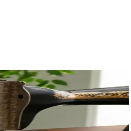
çıkar, dikiş projelerinizde güvenle kullanabilirsiniz.
 için uygundur. Çin menşei olduğundan farklı modellere uyum
ı ve pratik kullanım sağlayan kapsamlı bir nakış setidir.
için ideal bir çözüm sunar.