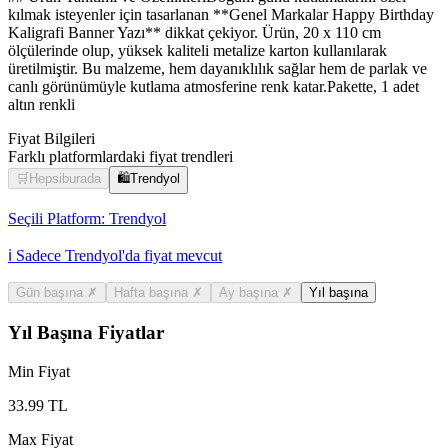
kılmak isteyenler için tasarlanan **Genel Markalar Happy Birthday
Kaligrafi Banner Yazı** dikkat çekiyor. Ürün, 20 x 110 cm
ölçülerinde olup, yüksek kaliteli metalize karton kullanılarak
üretilmiştir. Bu malzeme, hem dayanıklılık sağlar hem de parlak ve
canlı görünümüyle kutlama atmosferine renk katar.Pakette, 1 adet
altın renkli
Fiyat Bilgileri
Farklı platformlardaki fiyat trendleri
🛒
Hepsiburada
🛍️
Trendyol
Seçili Platform:
Trendyol
ℹ️ Sadece Trendyol'da fiyat mevcut
Gün başına
✗
Hafta başına
✗
Ay başına
✗
Yıl başına
Yıl Başına Fiyatlar
Min Fiyat
33.99
TL
Max Fiyat