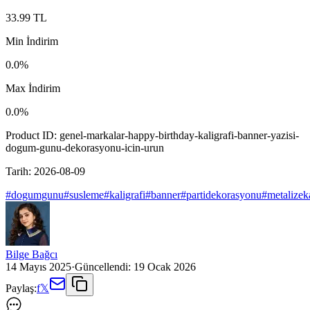
33.99
TL
Min İndirim
0.0
%
Max İndirim
0.0
%
Product ID:
genel-markalar-happy-birthday-kaligrafi-banner-yazisi-
dogum-gunu-dekorasyonu-icin-urun
Tarih:
2026-08-09
#
dogumgunu
#
susleme
#
kaligrafi
#
banner
#
partidekorasyonu
#
metalizek
Bilge Bağcı
14 Mayıs 2025
·
Güncellendi:
19 Ocak 2026
Paylaş:
f
𝕏