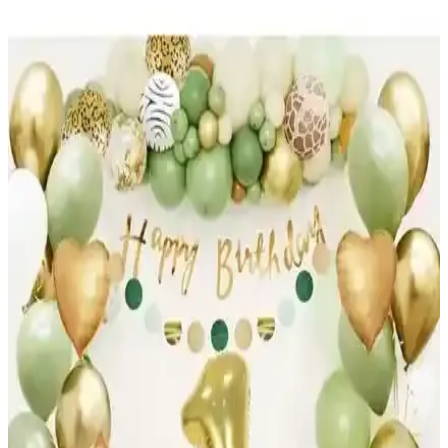
Düvenci Ticaret Lüks 1 Yaş Doğum Günü Balon
Setleri ve Dekorasyon Seçenekleri
Düvenci Ticaret'in iki lüks 1 yaş doğum günü balon seti, renkli ve
dayanıklı seçenekler sunar. Balonlar, yüksek kalite ve görsel cazibesi
ile kutlamalarınıza özel dokunuşlar katıyor.
Yusuf Dirik YD Kraft Muffin Kek Kalıbı İncelemesi
ve Kullanım Özellikleri
Yusuf Dirik YD Party Supplies'in kraft muffin kek kalıbı, 25 adetlik
paket, yüksek ısı dayanımı ve pratik kullanımıyla etkinliklerde ideal.
İnce yapıya rağmen dayanıklı ve hijyenik, tek kullanımlık çözümler
sunar.
Balonevi ve Elite Balon Karşılaştırması: En İyi Parti
Süsleme Balonları Rehberi
Balonevi ve Elite markalarının 12 inç metalik balonlarını
karşılaştırıyoruz. Renk, kalite ve kullanıcı deneyimleriyle en uygun
parti balonunu seçmenize yardımcı oluyoruz.