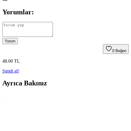
Yorumlar:
Yorum
0
Beğen
48
.00
TL
Şimdi al!
Ayrıca Bakınız
Parti ve kutlama etkinlikleri için balon setleri
karşılaştırması ve dekorasyon önerileri
İki farklı balon setini detaylı karşılaştırıyoruz. Renkler, kalite,
kullanım alanları ve kullanıcı yorumlarıyla en uygun parti
dekorasyonunu seçmenize yardımcı oluyoruz.