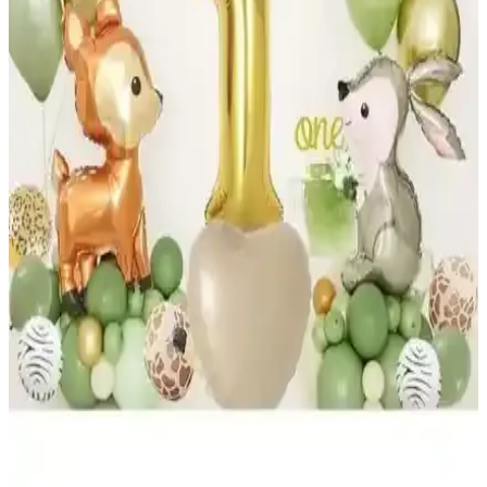
Patla<dı> Gitti Gold ve Gümüş Konsept 2 Yaş
Doğum Günü Kutlama Setleri Karşılaştırması
İki popüler doğum günü kutlama setinin detaylı karşılaştırması. Gold
ve Gümüş temalar, içerik, kullanıcı yorumları ve özellikler ile en
uygun seçeneği belirleyin.
Patla<dı> Gitti Doğum Günü Setleri
Karşılaştırması: Retro ve Safari Temaları
İki farklı doğum günü seti olan Retro ve Safari temaları detaylı
karşılaştırmasıyla, ihtiyaçlarınıza uygun olanı seçmenize yardımcı
oluyor. Renkler, içerik ve kullanıcı yorumlarıyla en iyi kararı verin.
Bebek ve Doğum Günü Partisi Setleri
Karşılaştırması: Hangi Set Daha Uygun
İki farklı parti setini detaylı karşılaştırıyoruz: bebek partisi için şeffaf
kutu ve balon seti ile rose gold konsept doğum günü seti. Hangi
ürün ihtiyaçlarınıza daha uygun? İşte detaylar.
Düvenci Ticaret Ceylan Tavşanlı 1 Yaş Balon Seti ile
Renkli Doğum Günü Süslemeleri