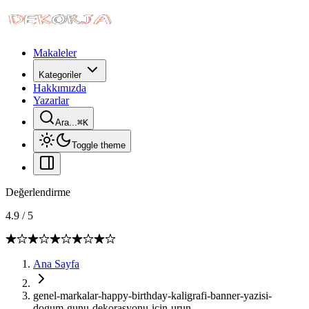
Makaleler
Kategoriler
Hakkımızda
Yazarlar
Ara...
⌘
K
Toggle theme
Değerlendirme
4.9
/
5
Ana Sayfa
genel-markalar-happy-birthday-kaligrafi-banner-yazisi-
dogum-gunu-dekorasyonu-icin-urun