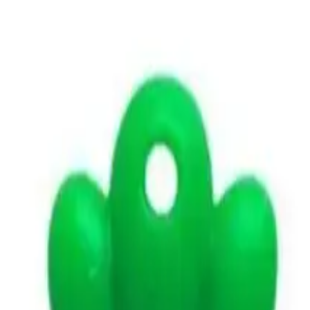
planda tutarak tasarlanmış mini boyutlu ve pratik bir oyuncaktır. Çin m
ededir bu da kullanıcılar tarafından olumlu geri bildirimler almıştır.
arlanmıştır.
 süre kullanılabilir. Ancak bazı kullanıcılar küçük boyutun kullanım sı
utulmuş, keskin olmayan yapısı sayesinde kullanım sırasında risk minim
 bazı kullanıcılar bıçağın küçük boyutunun işlevselliği sınırlandırdığını b
ın ilgisini çekmeye yöneliktir.
settiren şık bir tasarım sunar.