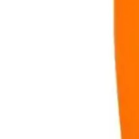
164.90
TL
Min İndirim
0.0
%
Max İndirim
0.0
%
Product ID:
genel-markalar-havuc-maket-bicagi-guvenli-ve-sik-cocu
Tarih:
2026-08-08
Paylaş:
f
𝕏
Yorumlar:
Yorum