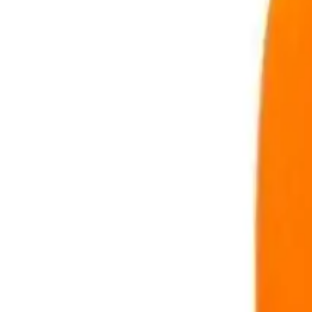
ürünün düşük fiyatı ve geniş stok imkanları alıcılar için cazip hale get
Güvenlik estetik ve kullanım kolaylığı gibi faktörler göz önüne alınmı
ihtiyaçlara uygun ve güvenli bir alışveriş deneyimi sağlayabilir. Son
hem de kullanım özellikleriyle çocukların favorisi olmaya adaydır.
Fiyat Bilgileri
Farklı platformlardaki fiyat trendleri
🛒
Hepsiburada
🛍️
Trendyol
Seçili Platform:
Trendyol
ℹ️ Sadece Trendyol'da fiyat mevcut
Gün başına
✗
Hafta başına
✗
Ay başına
✗
Yıl başına
Yıl Başına Fiyatlar
Min Fiyat
148.00
TL
Max Fiyat