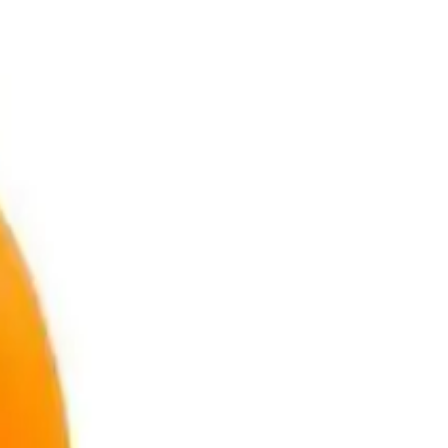
arı ve hafif yapısıyla küçük çocukların kolayca kullanabileceği ve
 sınırlandırıldığına dair eleştiriler alınmıştır. Bununla birlikte