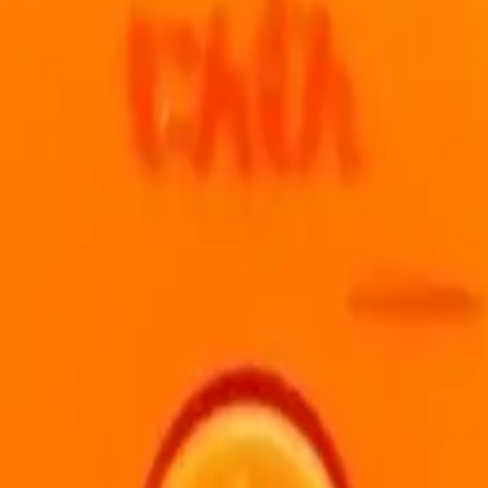
irmektedir.
ş çocuklar ve ebeveynler için uygun bir seçenek olarak değerlendirilebil
uç olarak Genel Markalar Havuç Maket Bıçağı çocukların eğlenceli ve güv