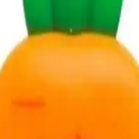
yaparak memnuniyetlerini dile getirmiştir.
e ürünün estetik açıdan beğenildiği görülmektedir.
ılmadığını belirtmiştir.
rı da rapor edilmiştir.
bi dezavantajları dile getirmiştir.
unulmaktadır.
lere göre sıralanarak en uygun seçenekler sunulmaktadır.
r Trendyol tarafından iptal edilebilir.
re bakılabilir.
utan tasarımı ve şık görünümüyle öne çıkan bir oyuncaktır. Mini boyutl
lamaktadır. Ancak küçük boyutun bazı kullanıcılar tarafından işlevselliğin