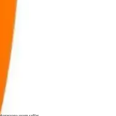
0
Beğen
 dekorasyona uyum sağlar.