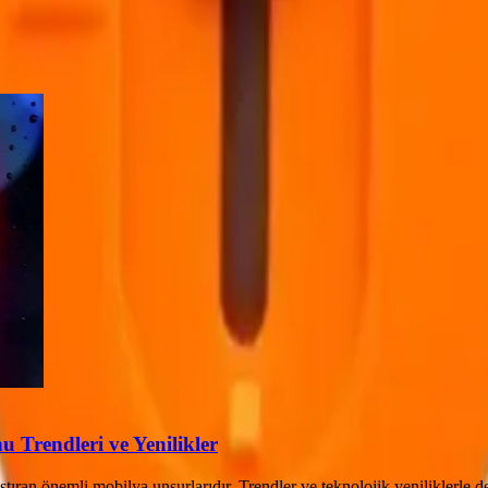
 Trendleri ve Yenilikler
aştıran önemli mobilya unsurlarıdır. Trendler ve teknolojik yeniliklerle