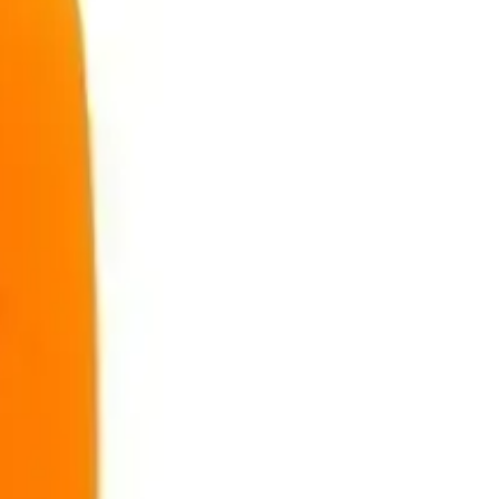
ir. Ürünün piyasa koşulları ve kullanıcı yorumları dikkate alınarak
enli vakit geçirmesi için ideal bir tercihtir. Bu ürün hem görünüşü