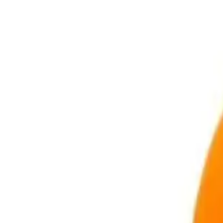
- Kullanıcılar ürünün kolay kullanılabilir ve keskin güzelliğine vurgu 
- Görünüşü çok tatlı ve açarken çok havalı hissettiriyor gibi ifadelerl
Olumsuz Yönler
- Bazı kullanıcılar bıçağın çok küçük olduğunu ve işlevinin pek iyi say
- Ayrıca bıçağın ucu köreldi ve klipsin tutmaması gibi kullanım sorunla
- Bazıları bıçağın hemen kapanması veya bıraktığında açık kalmaması gi
Piyasa ve Satış Bilgileri
- Kampanya fiyatı ile satışta olan bu ürün 100 adetten fazla stok ile s
- Ürünün satıcıları fiyat, teslimat durumu ve promosyonlar gibi kriter
- Üründen en fazla 10 adet sipariş verilebilir 10’un üzerindeki siparişle
- 15 gün içinde ücretsiz iade imkanı mevcuttur detaylar için ilgili linkle
Sonuç ve Değerlendirme
Genel Markalar Havuç Maket Bıçağı çocukların güvenliğini ön planda t
taşıyabileceği bu ürün estetik ve fonksiyonellik açısından da beğeni top