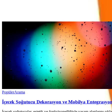
Ayın popüler yazıları
Popüler
Arama
İçecek Soğutucu Dekorasyon ve Mobilya Entegrasyonu
İçecek soğutucular, estetik ve fonksiyonelliğiyle yaşam alanlarını şıkl