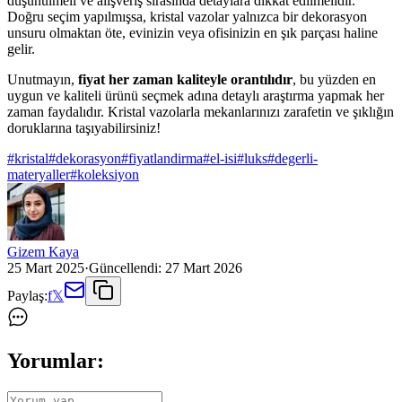
düşünülmeli ve alışveriş sırasında detaylara dikkat edilmelidir.
Doğru seçim yapılmışsa, kristal vazolar yalnızca bir dekorasyon
unsuru olmaktan öte, evinizin veya ofisinizin en şık parçası haline
gelir.
Unutmayın,
fiyat her zaman kaliteyle orantılıdır
, bu yüzden en
uygun ve kaliteli ürünü seçmek adına detaylı araştırma yapmak her
zaman faydalıdır. Kristal vazolarla mekanlarınızı zarafetin ve şıklığın
doruklarına taşıyabilirsiniz!
#
kristal
#
dekorasyon
#
fiyatlandirma
#
el-isi
#
luks
#
degerli-
materyaller
#
koleksiyon
Gizem Kaya
25 Mart 2025
·
Güncellendi:
27 Mart 2026
Paylaş:
f
𝕏
Yorumlar: