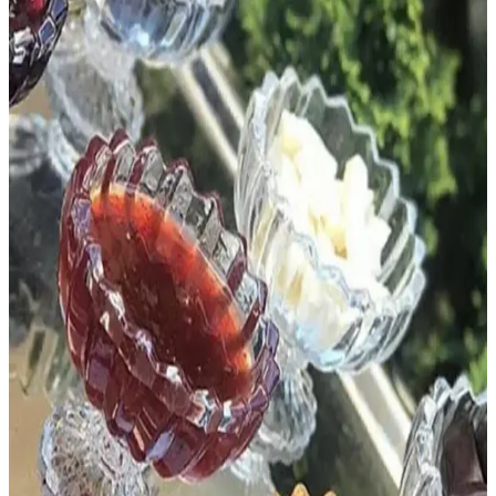
kullanıcı yorumlarıyla en uygun seçimi yapmanıza yardımcı olur.
Burenze Modern Plafonyer Tavan Kristal ve LED
Avize Karşılaştırması
Bu makalede, kristal detaylı ve LED teknolojili modern tavan
avizelerinin özellikleri, kullanıcı yorumları ve performansları
detaylıca incelenerek ihtiyaçlara uygun seçim yapılmasına yardımcı
olunuyor.
Su Damlası Avize Modelleri: Tasarım Özellikleri ve
Kullanım Alanları Analizi
Su damlası avize modelleri, cam ve kristal malzemeleriyle ışığı
zarifçe yansıtarak salon ve antre gibi mekanlara estetik ve sıcak bir
atmosfer kazandırır. Tasarım ve kullanım alanları detaylıca
incelenmiştir.
Modern Avize Karşılaştırması: Kristal ve Bal Camlı
Tasarımların Özellikleri
İki modern avize modeli detaylı karşılaştırmasıyla, tasarım, malzeme
ve kullanım alanlarına göre en uygun seçimi yapmanıza yardımcı