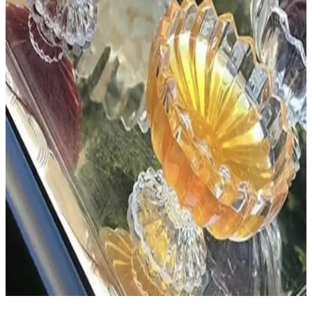
oluyoruz.
Burenze Modern Luxury Plafonyer Kristal Taşlı
Avize Sarı Metal ve Kristal Detaylar
Burenze'nin sarı metal ve kristal detaylı avizesi, modern iç
mekanlara zarif ve parlak bir dokunuş sağlar, dayanıklı
malzemeleriyle uzun ömürlü kullanım sunar.
Luna Lighting Modern Sarı Kristal Sarkıt Avize:
Şık ve Fonksiyonel Giriş Mekânları İçin
Luna Lighting'in modern tasarımlı sarı kristal sarkıt avizesi, giriş
alanlarına şıklık katarken fonksiyonelliğiyle de öne çıkar. Dayanıklı
malzemeleri ve kolay temizlenebilir yapısıyla ideal seçim.
Modern ve Şık 6'lı Kristal Cam Ayaklı Şekerlik
Lokumluk ve Kup Seti
Gri renkli 6'lı kristal cam set, dayanıklı yapısı ve estetik tasarımıyla
tatlı ve ikramlar için ideal, kullanışlı ve şık mutfak ürünleri sunar.