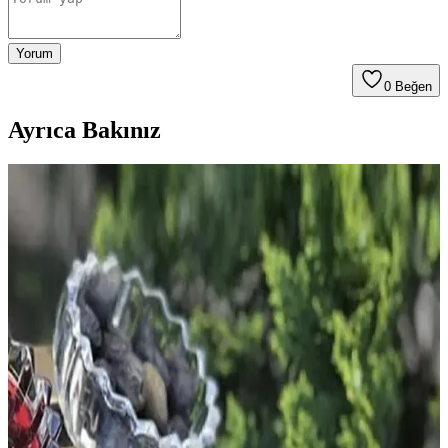
Yorum
0
Beğen
Ayrıca Bakınız
Bismuth Kristalini Tozdan Koruyarak Estetik ve
Fonksiyonel Sergileme Yöntemleri
Bismuth kristallerinin tozlanmasını önlemek ve estetik görünümünü
korumak için cam cloche kullanımı, uygun stand seçimi ve düzenli
temizlik yöntemleri önerilmektedir. Reçine uygulamasından
kaçınılmalıdır.
Burenze ve Ömür Avize Modellerinin
Karşılaştırması: Malzeme, Tasarım ve Kullanıcı
Yorumları
İki farklı avize modeli Burenze Modern Luxury Plafonyer ve Ömür
Avize Michael Sarktı detaylı karşılaştırması, malzeme, tasarım ve