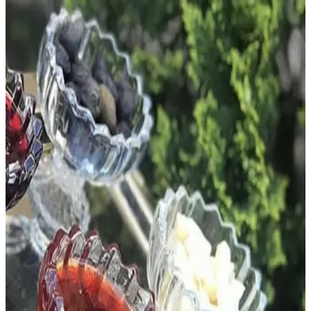
Bismuth kristallerinin tozlanmasını önlemek ve estetik görünümünü
korumak için cam cloche kullanımı, uygun stand seçimi ve düzenli
temizlik yöntemleri önerilmektedir. Reçine uygulamasından
kaçınılmalıdır.
Burenze ve Ömür Avize Modellerinin
Karşılaştırması: Malzeme, Tasarım ve Kullanıcı
Yorumları
İki farklı avize modeli Burenze Modern Luxury Plafonyer ve Ömür
Avize Michael Sarktı detaylı karşılaştırması, malzeme, tasarım ve
kullanıcı yorumlarıyla en uygun seçimi yapmanıza yardımcı olur.
Burenze Modern Plafonyer Tavan Kristal ve LED
Avize Karşılaştırması
Bu makalede, kristal detaylı ve LED teknolojili modern tavan
avizelerinin özellikleri, kullanıcı yorumları ve performansları
detaylıca incelenerek ihtiyaçlara uygun seçim yapılmasına yardımcı
olunuyor.
Su Damlası Avize Modelleri: Tasarım Özellikleri ve
Kullanım Alanları Analizi