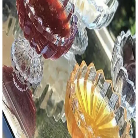
Su damlası avize modelleri, cam ve kristal malzemeleriyle ışığı
zarifçe yansıtarak salon ve antre gibi mekanlara estetik ve sıcak bir
atmosfer kazandırır. Tasarım ve kullanım alanları detaylıca
incelenmiştir.
Modern Avize Karşılaştırması: Kristal ve Bal Camlı
Tasarımların Özellikleri
İki modern avize modeli detaylı karşılaştırmasıyla, tasarım, malzeme
ve kullanım alanlarına göre en uygun seçimi yapmanıza yardımcı
oluyoruz.
Burenze Modern Luxury Plafonyer Kristal Taşlı
Avize Sarı Metal ve Kristal Detaylar
Burenze'nin sarı metal ve kristal detaylı avizesi, modern iç
mekanlara zarif ve parlak bir dokunuş sağlar, dayanıklı
malzemeleriyle uzun ömürlü kullanım sunar.
Luna Lighting Modern Sarı Kristal Sarkıt Avize:
Şık ve Fonksiyonel Giriş Mekânları İçin