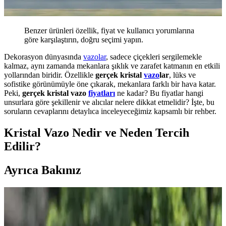
Benzer ürünleri özellik, fiyat ve kullanıcı yorumlarına
göre karşılaştırın, doğru seçimi yapın.
Dekorasyon dünyasında
vazolar
, sadece çiçekleri sergilemekle
kalmaz, aynı zamanda mekanlara şıklık ve zarafet katmanın en etkili
yollarından biridir. Özellikle
gerçek kristal
vazo
lar
, lüks ve
sofistike görünümüyle öne çıkarak, mekanlara farklı bir hava katar.
Peki,
gerçek kristal vazo
fiyatları
ne kadar? Bu fiyatlar hangi
unsurlara göre şekillenir ve alıcılar nelere dikkat etmelidir? İşte, bu
soruların cevaplarını detaylıca inceleyeceğimiz kapsamlı bir rehber.
Kristal Vazo Nedir ve Neden Tercih
Edilir?
Ayrıca Bakınız
Bismuth Kristalini Tozdan Koruyarak Estetik ve
Fonksiyonel Sergileme Yöntemleri