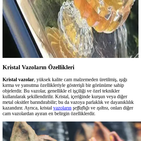
Luna Lighting'in modern tasarımlı sarı kristal sarkıt avizesi, giriş
alanlarına şıklık katarken fonksiyonelliğiyle de öne çıkar. Dayanıklı
malzemeleri ve kolay temizlenebilir yapısıyla ideal seçim.
Modern ve Şık 6'lı Kristal Cam Ayaklı Şekerlik
Lokumluk ve Kup Seti
Gri renkli 6'lı kristal cam set, dayanıklı yapısı ve estetik tasarımıyla
tatlı ve ikramlar için ideal, kullanışlı ve şık mutfak ürünleri sunar.
Kristal Vazoların Özellikleri
Kristal vazolar
, yüksek kalite cam malzemeden üretilmiş, ışığı
kırma ve yansıtma özellikleriyle gösterişli bir görünüme sahip
objelerdir. Bu vazolar, genellikle el işçiliği ve özel teknikler
kullanılarak şekillendirilir. Kristal, içeriğinde kurşun veya diğer
metal oksitler barındırabilir; bu da vazoya parlaklık ve dayanıklılık
kazandırır. Ayrıca, kristal
vazoların
şeffaflığı
ve
ışıltısı
, onları diğer
cam vazolardan ayıran en belirgin özelliklerdir.