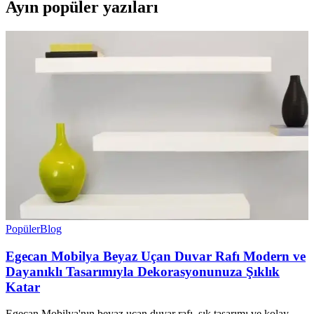
Ayın popüler yazıları
Popüler
Blog
Egecan Mobilya Beyaz Uçan Duvar Rafı Modern ve
Dayanıklı Tasarımıyla Dekorasyonunuza Şıklık
Katar
Egecan Mobilya'nın beyaz uçan duvar rafı, şık tasarımı ve kolay