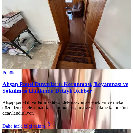
Popüler
Ahşap Panel Duvarların Korunması, Boyanması ve
Sökülmesi Hakkında Detaylı Rehber
Ahşap panel duvarların kalitesi, dekorasyon seçenekleri ve mekan
düzenlemesi ele alınarak, korunma, boyama veya sökme karar süreci
detaylandırılıyor.
Daha fazla bilgi edinin