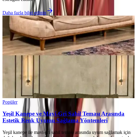
Daha fazla bilgi edinin
Popüler
Yeşil Kanepe ve Mavi-Gri Sahil Teması Arasında
Estetik Renk Uyumu Sağlama Yöntemleri
Yeşil kanepe ile mavi-gri sahil teması arasında uyum sağlamak için