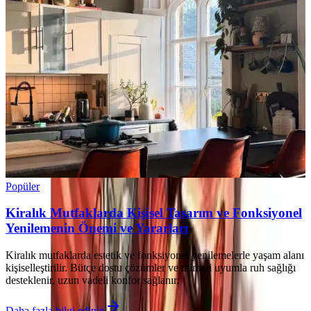
Popüler
Kiralık Mutfaklarda Kişisel Tasarım ve Fonksiyonel
Yenilemenin Önemi ve Yararları
Kiralık mutfaklarda estetik ve fonksiyonel yenilemelerle yaşam alanı
kişiselleştirilir. Bütçe dostu çözümler ve mimari uyumla ruh sağlığı
desteklenir, uzun vadeli konfor sağlanır.
Daha fazla bilgi edinin