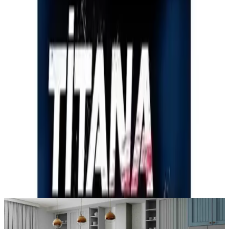
Trendler, ipuçları, rehberler ve yeni fikirlerle dolu
içerikler burada sizi bekliyor.
Gerekli Şeyler Yayıncılık'tan
Paylaş:
f
𝕏
Yorumlar:
Yorum
0
Beğen
Ayın popüler yazıları