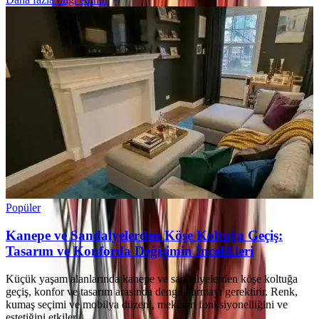
Popüler
Kanepe ve Sandalyelerden Köşe Koltuğa Geçiş:
Tasarım ve Konforda Değişimin İncelikleri
Küçük yaşam alanlarında kanepe ve sandalyelerden köşe koltuğa
geçiş, konfor ve tasarım arasında denge kurmayı gerektirir. Renk,
kumaş seçimi ve mobilya düzeni, mekânın fonksiyonelliğini ve
estetiğini etkiler.