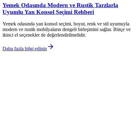
Yemek Odasında Modern ve Rustik Tarzlarla
Uyumlu Yan Konsol Seçimi Rehberi
Yemek odasında yan konsol seçimi, boyut, renk ve stil uyumuyla
modern ve rustik mobilyaların dengeli birleşimini sağlar. Bütçe ve
ikinci el seçenekler de değerlendirilmelidir.
Daha fazla bilgi edinin
©
Dekorja
2026
Site bölümleri
Ana Sayfa
Kategoriler
Etiketler
Yazarlar
Genel sayfalar
Hakkımızda
Kullanım Şartları
Gizlilik Politikası