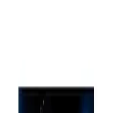
Bilmeniz Gerekenler ve Hizmetleri
Sedef Gökçe
Yazarı Ziyaret Et
İlham Veren Yazılar
Değerlendirme
4.8
/
5
Yazar
Sedef Gökçe
Tür
İlham Veren Yazılar
Yayınlanma
8 Ağustos 2025
Güncelleme
19 Ocak 2026
Bu Yazı Hakkında
Gerekli Şeyler Yayıncılık, geniş kitap koleksiyonları ve
kaliteli yayıncılık hizmetleriyle öne çıkan bir
yayınevidir.