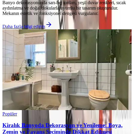
Banyo dekorasyonunda sarı-bej tonları, yeşil duvar renkleri, sıcak
aydınlatma ve doğal dokularla uyumlu bir tasarım oluşturulur.
Mekanın estetik ve fonksiyonel dengesi vurgulanır.
Daha fazla bilgi edinin
Popüler
Kiralık Banyoda Dekorasyon ve Yenileme: Boya,
Zemin ve Fayans Seçiminde Dikkat Edilmesi