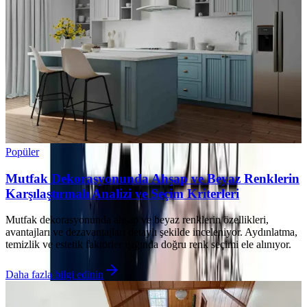
Popüler
Mutfak Dekorasyonunda Ahşap ve Beyaz Renklerin
Karşılaştırmalı Analizi ve Seçim Kriterleri
Mutfak dekorasyonunda ahşap ve beyaz renklerin özellikleri,
avantajları ve dezavantajları detaylı şekilde inceleniyor. Aydınlatma,
temizlik ve estetik faktörler ışığında doğru renk seçimi ele alınıyor.
Daha fazla bilgi edinin