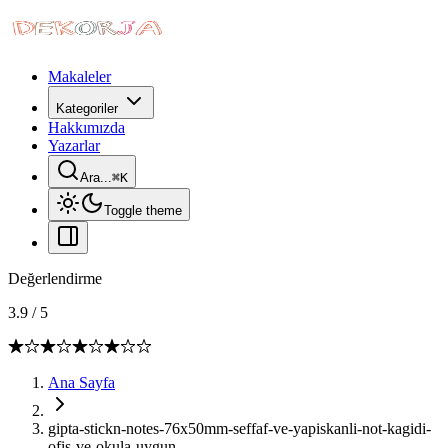
Makaleler
Kategoriler
Hakkımızda
Yazarlar
Ara...
⌘
K
Toggle theme
Değerlendirme
3.9
/
5
Ana Sayfa
gipta-stickn-notes-76x50mm-seffaf-ve-yapiskanli-not-kagidi-
ofis-ve-okula-uygun