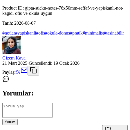
Product ID:
gipta-stickn-notes-76x50mm-seffaf-ve-yapiskanli-not-
kagidi-ofis-ve-okula-uygun
Tarih:
2026-08-07
#
notlar
#
yapiskanli
#
ofis
#
okula-donus
#
pratik
#
minimalist
#
tasinabilir
Gizem Kaya
21 Mart 2025
·
Güncellendi:
19 Ocak 2026
Paylaş:
f
𝕏
Yorumlar:
Yorum