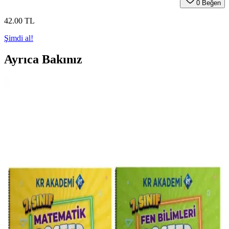
0
Beğen
42
.00
TL
Şimdi al!
Ayrıca Bakınız
Anlamlı Çiçek Notlarıyla Dekorasyonda Zarif ve
Duygusal Dokunuşlar
Ev ve ofis dekorasyonunuza duygusal derinlik katacak anlamlı çiçek
notları ile şıklığı ve samimiyeti bir arada sağlayın, ortamlarınızı özel
kılın.
Tonguç Akademi 8. Sınıf Yazılı Notları 1. ve 2.
Dönem Sınavlarına Hazırlık İçin Güncel Kaynak
Tonguç Akademi'nin 8. sınıf yazılı notları, güncel müfredat ve MEB
kazanımlarına uygun, sınavlara etkili hazırlık sağlayan kapsamlı bir
eğitim materyalidir. Öğrencilerin başarı ve tekrar için ideal bir
kaynaktır.