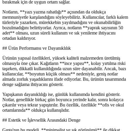
bırakmak için de uygun ortam sağlar.
Notların, **yazı yazma rahatlığı** açısından da oldukça
memnuniyetle karşılandığını söyleyebiliriz. Kullanıcılar, farklı kalem
türleriyle yazarken, mürekkebin yayılmadığını ve okunabilirliğin
bozulmadığını belirtiyorlar. Ayrıca, notların **yaprak sayısının 50
adet** olması, uzun süreli kullanım ve sık yenileme ihtiyacını
ortadan kaldırıyor.
## Ürün Performansı ve Dayanıklılık
Ürünün yapısal özellikleri, yüksek kaliteli malzemeden üretilmiş
olmasıyla öne çıkar. Kağıtların **ince yapısı**, kolay yırtılma riski
taşırken, dikkatli kullanıldığında uzun süre dayanabilir. Ancak, bazı
kullanıcılar, **boyutun küçük olması** nedeniyle, geniş notlar
almada zorluk yaşadıklarını ifade ediyorlar. Bu, ürünün tasarımında
denge sağlama ihtiyacını gösterir.
Yapışkanın dayanıklılığı ise, günlük kullanımda kendini gösterir.
Notlar, genellikle birkaç gün boyunca yerinde kalır, sonra kolayca
çıkarılır veya tekrar yapıştırılır. Bu özellik, özellikle **ofis ve okul
ortamlarında** oldukça kullanışlıdır.
## Estetik ve İşlevsellik Arasındaki Denge
Gıpta'nın bu modeli, **minimalist ve şık görünümü** ile dikkat