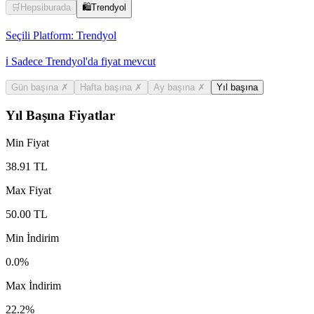
🛒
Hepsiburada
🛍️
Trendyol
Seçili Platform:
Trendyol
ℹ️ Sadece Trendyol'da fiyat mevcut
Gün başına
✗
Hafta başına
✗
Ay başına
✗
Yıl başına
Yıl Başına Fiyatlar
Min Fiyat
38.91
TL
Max Fiyat
50.00
TL
Min İndirim
0.0
%
Max İndirim
22.2
%