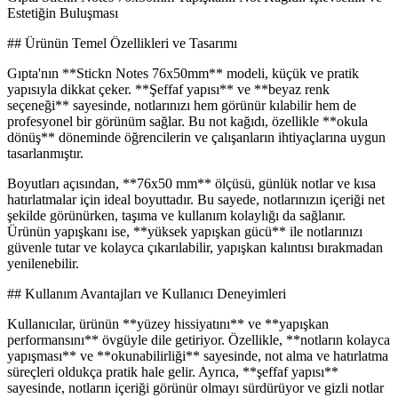
Estetiğin Buluşması
## Ürünün Temel Özellikleri ve Tasarımı
Gıpta'nın **Stickn Notes 76x50mm** modeli, küçük ve pratik
yapısıyla dikkat çeker. **Şeffaf yapısı** ve **beyaz renk
seçeneği** sayesinde, notlarınızı hem görünür kılabilir hem de
profesyonel bir görünüm sağlar. Bu not kağıdı, özellikle **okula
dönüş** döneminde öğrencilerin ve çalışanların ihtiyaçlarına uygun
tasarlanmıştır.
Boyutları açısından, **76x50 mm** ölçüsü, günlük notlar ve kısa
hatırlatmalar için ideal boyuttadır. Bu sayede, notlarınızın içeriği net
şekilde görünürken, taşıma ve kullanım kolaylığı da sağlanır.
Ürünün yapışkanı ise, **yüksek yapışkan gücü** ile notlarınızı
güvenle tutar ve kolayca çıkarılabilir, yapışkan kalıntısı bırakmadan
yenilenebilir.
## Kullanım Avantajları ve Kullanıcı Deneyimleri
Kullanıcılar, ürünün **yüzey hissiyatını** ve **yapışkan
performansını** övgüyle dile getiriyor. Özellikle, **notların kolayca
yapışması** ve **okunabilirliği** sayesinde, not alma ve hatırlatma
süreçleri oldukça pratik hale gelir. Ayrıca, **şeffaf yapısı**
sayesinde, notların içeriği görünür olmayı sürdürüyor ve gizli notlar