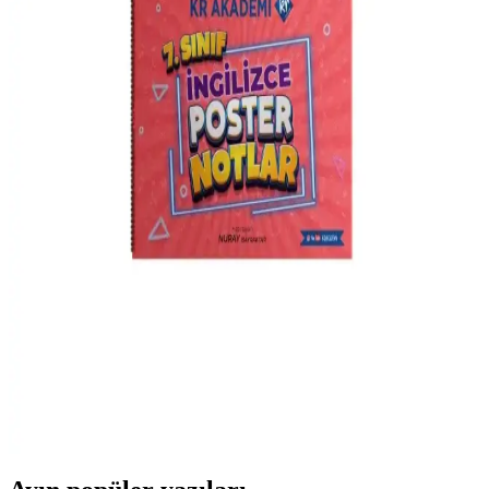
TYT Konu Soru Süper Pratik Notlar Seti İncelemesi
ve Öğrenci Yorumları
Pomodoro Eğitim Yayınları'nın TYT Konu Soru Süper Pratik Notlar
Seti, 500 sayfalık, sade ve anlaşılır içeriğiyle sınava odaklı hazırlık
sağlar. Video çözümler ve pratik kullanım kolaylığı sunar.
Kr Akademi Yayınları LGS Poster Notlar Soru
Fasikülleri İkinci Çeyrek Öğrenci Başarısını Artıran
Kaynak
2021 güncel içeriklerle hazırlanan bu fasiküller, 8. sınıf
öğrencilerinin sınav başarısını artırmayı hedefler, dil gelişimine katkı
sağlar ve dayanıklı tasarımıyla dikkat çeker.
KR Akademi Yayınları 7. Sınıf Poster Notlar Seti:
Görsel ve Etkili Eğitim Kaynağı
7. sınıf konularını kapsayan renkli poster notlar seti, görsel ve
interaktif özellikleriyle öğrenmeyi hızlandırır, sınava hazırlıkta etkili
destek sağlar.