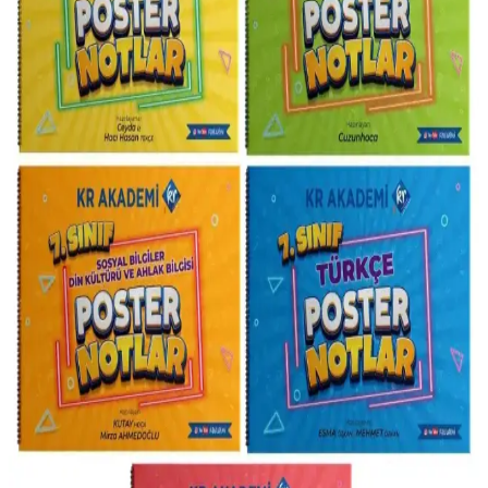
KR Akademi TYT Tarih Poster Notlar Eğitim
Kitabı Sınava Hazırlıkta Pratik ve Görsel Destekli
Kaynak
KR Akademi TYT Tarih Poster Notlar Kitabı, görsel ve özet
içerikleriyle sınava etkili hazırlık sağlar, zaman kazandırır ve
konuları kalıcı öğrenmenize yardımcı olur.
7. Sınıf Yazılı Notları: Sınava Hazırlık İçin Kapsamlı
ve Güncel Eğitim Kaynağı
Tonguç Akademi'nin 7. sınıf yazılı notları, güncel müfredat uyumlu,
kolay taşınabilir ve öğrenmeyi destekleyen görsel zenginliğiyle sınav
öncesi hazırlıkta etkili bir araçtır.
Yargı Yayınevi KPSS 2022 Genel Yetenek ve Türkçe
Ders Notları Kitabı İncelemesi
KPSS 2022 hazırlıkları için Yargı Yayınevi'nin Türkçe ve genel
yetenek notları, pratik çözümler ve güncel içeriklerle sınava etkili
hazırlık sağlar.