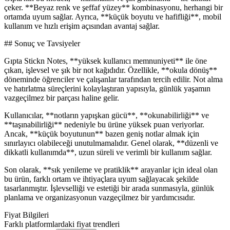
çeker. **Beyaz renk ve şeffaf yüzey** kombinasyonu, herhangi bir
ortamda uyum sağlar. Ayrıca, **küçük boyutu ve hafifliği**, mobil
kullanım ve hızlı erişim açısından avantaj sağlar.
## Sonuç ve Tavsiyeler
Gıpta Stickn Notes, **yüksek kullanıcı memnuniyeti** ile öne
çıkan, işlevsel ve şık bir not kağıdıdır. Özellikle, **okula dönüş**
döneminde öğrenciler ve çalışanlar tarafından tercih edilir. Not alma
ve hatırlatma süreçlerini kolaylaştıran yapısıyla, günlük yaşamın
vazgeçilmez bir parçası haline gelir.
Kullanıcılar, **notların yapışkan gücü**, **okunabilirliği** ve
**taşınabilirliği** nedeniyle bu ürüne yüksek puan veriyorlar.
Ancak, **küçük boyutunun** bazen geniş notlar almak için
sınırlayıcı olabileceği unutulmamalıdır. Genel olarak, **düzenli ve
dikkatli kullanımda**, uzun süreli ve verimli bir kullanım sağlar.
Son olarak, **sık yenileme ve pratiklik** arayanlar için ideal olan
bu ürün, farklı ortam ve ihtiyaçlara uyum sağlayacak şekilde
tasarlanmıştır. İşlevselliği ve estetiği bir arada sunmasıyla, günlük
planlama ve organizasyonun vazgeçilmez bir yardımcısıdır.
Fiyat Bilgileri
Farklı platformlardaki fiyat trendleri