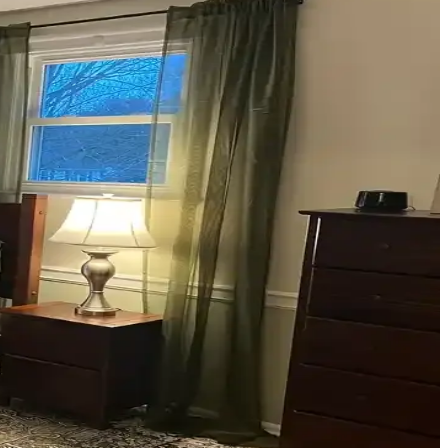
fonksiyonelliğini nasıl etkilediği inceleniyor.
eri
çimler verandanın atmosferini ve dış görünümünü güçlendirir.
n atmosferini belirler.
olap, teal rengini öne çıkarır, aksesuarlar ise denge oluşturur.
ekleriyle estetik sonuçlar elde edilir.
üzeni mekânın atmosferini zenginleştirir.