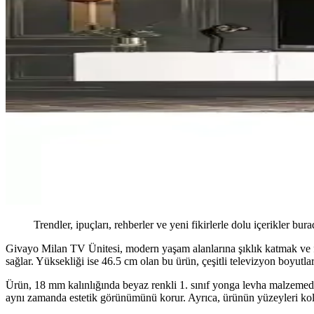
Trendler, ipuçları, rehberler ve yeni fikirlerle dolu içerikler bura
Givayo Milan TV Ünitesi, modern yaşam alanlarına şıklık katmak ve fon
sağlar. Yüksekliği ise 46.5 cm olan bu ürün, çeşitli televizyon boyutla
Ürün, 18 mm kalınlığında beyaz renkli 1. sınıf yonga levha malzemede
aynı zamanda estetik görünümünü korur. Ayrıca, ürünün yüzeyleri kolay t