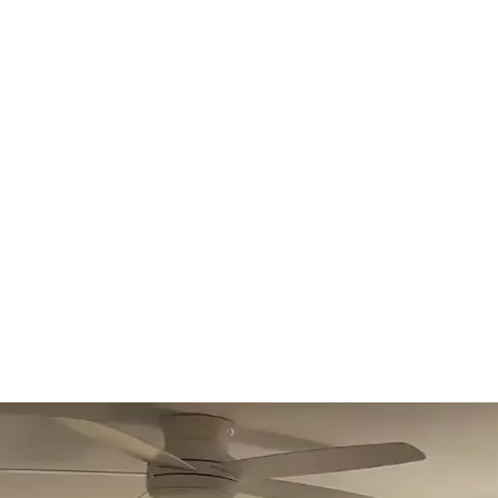
ekorasyonda Görsel Denge Sağlama Yöntemleri
 açabilir. Halı, perde, yastık ve mobilya yerleşimi ile renkler dengele