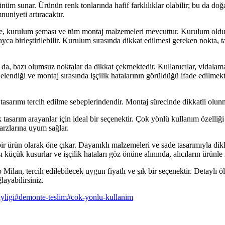
ünüm sunar. Ürünün renk tonlarında hafif farklılıklar olabilir; bu da d
uniyeti artıracaktır.
, kurulum şeması ve tüm montaj malzemeleri mevcuttur. Kurulum oldukça 
yca birleştirilebilir. Kurulum sırasında dikkat edilmesi gereken nokta,
sa da, bazı olumsuz noktalar da dikkat çekmektedir. Kullanıcılar, vidala
delendiği ve montaj sırasında işçilik hatalarının görüldüğü ifade edilmekt
sarımı tercih edilme sebeplerindendir. Montaj sürecinde dikkatli olunmas
 tasarım arayanlar için ideal bir seçenektir. Çok yönlü kullanım özelliği
tarzlarına uyum sağlar.
ir ürün olarak öne çıkar. Dayanıklı malzemeleri ve sade tasarımıyla dik
 küçük kusurlar ve işçilik hataları göz önüne alınında, alıcıların ürünle il
Milan, tercih edilebilecek uygun fiyatlı ve şık bir seçenektir. Detaylı ölç
layabilirsiniz.
yligi
#
demonte-teslim
#
cok-yonlu-kullanim