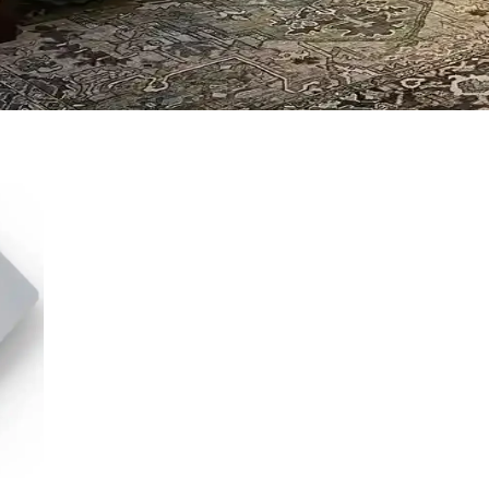
im ve Tasarım İpuçları
sel dokunuşlarla mekanın fonksiyonelliği ve estetiği artırılır. Bu ipuçla