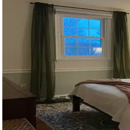
Ev Dekorasyonunda Denge ve Fonksiyonellik: Renk Uy
Reddit tartışması üzerinden ev dekorasyonunda renk uyumu, mobilya yerl
Veranda Dekorasyonunda Bitki Seçimi, Aydınlatma ve 
Veranda dekorasyonunda bitkiler, halılar, aydınlatma ve mobilyaların
Habitat'tan İkinci El Mobilya Alımı ve Ev Dekorasy
Habitat mağazalarından ikinci el mobilya alımı, ekonomik ve özgün deko
Teal Renkli Sandalyenin Halı ve Dolapla Uyumunda 
Teal renkli sandalyenin halı ve dolapla uyumu, doğru renk tonları ve ak
Yan Sehpa Boyama Renk Seçenekleri ve Dekorasyon
Yan sehpa boyamada renk seçimi, mobilya ve dekorasyon uyumu açısınd
Ev Kütüphanesi Yenileme: Renk, Dekorasyon ve Kon
Ev kütüphanesi yenilemesinde renklerin rahatlatıcı etkisi, kişisel dek