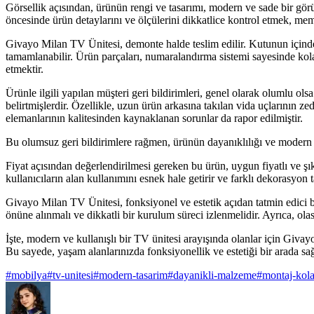
Görsellik açısından, ürünün rengi ve tasarımı, modern ve sade bir gör
öncesinde ürün detaylarını ve ölçülerini dikkatlice kontrol etmek, memn
Givayo Milan TV Ünitesi, demonte halde teslim edilir. Kutunun içinde
tamamlanabilir. Ürün parçaları, numaralandırma sistemi sayesinde kola
etmektir.
Ürünle ilgili yapılan müşteri geri bildirimleri, genel olarak olumlu ol
belirtmişlerdir. Özellikle, uzun ürün arkasına takılan vida uçlarının ze
elemanlarının kalitesinden kaynaklanan sorunlar da rapor edilmiştir.
Bu olumsuz geri bildirimlere rağmen, ürünün dayanıklılığı ve modern ta
Fiyat açısından değerlendirilmesi gereken bu ürün, uygun fiyatlı ve şık
kullanıcıların alan kullanımını esnek hale getirir ve farklı dekorasyon 
Givayo Milan TV Ünitesi, fonksiyonel ve estetik açıdan tatmin edici b
önüne alınmalı ve dikkatli bir kurulum süreci izlenmelidir. Ayrıca, olası
İşte, modern ve kullanışlı bir TV ünitesi arayışında olanlar için Givayo 
Bu sayede, yaşam alanlarınızda fonksiyonellik ve estetiği bir arada sağ
#
mobilya
#
tv-unitesi
#
modern-tasarim
#
dayanikli-malzeme
#
montaj-kola