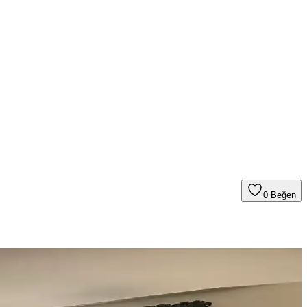
0
Beğen
nerek mekanın estetik bütünlüğü sağlanır.