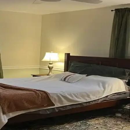
umu, Mobilya Yerleşimi ve Estetik İncelemesi
eşimi ve aksesuar dengesi gibi unsurların yaşam alanlarının estetik ve 
Mobilya Düzenlemeleriyle Estetik İyileştirme Yönteml
 uyumlu kullanımı mekânı daha davetkâr ve fonksiyonel kılar. Doğru se
onunda Stil Oluşturma Yöntemleri
rasyon için fırsatlar sunar. Doğru seçim, temizlik ve stil oluşturma evi
Renk Tonları ve Aksesuarların Rolü
sesuar seçimiyle sağlanır. Halıdaki mavi-yeşil alt tonlar ve sıcak ahşap d
 Uyumu İçin Rehber
an önemlidir. Koyu tonlar, sıcak renkler ve doğal ahşap görünümü seçen
forun Dengeli Buluşması
oratif öğeler ve konforlu mobilyalar ön plandadır. Tavan boyama ve raf d