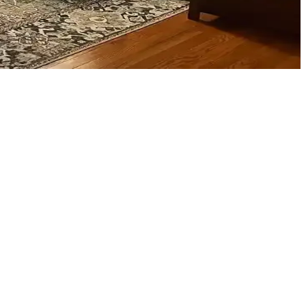
rıyla odanız daha dengeli ve sıcak bir hale gelir.