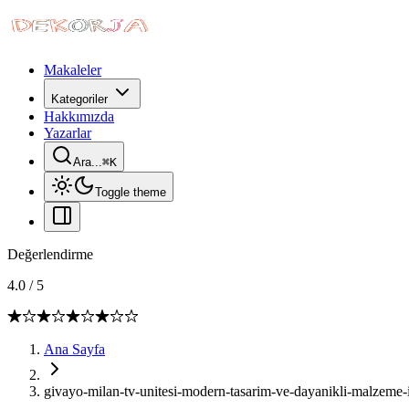
Makaleler
Kategoriler
Hakkımızda
Yazarlar
Ara...
⌘
K
Toggle theme
Değerlendirme
4.0
/
5
Ana Sayfa
givayo-milan-tv-unitesi-modern-tasarim-ve-dayanikli-malzeme-