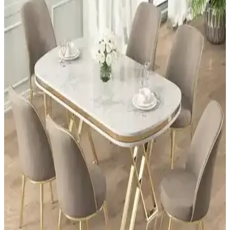
ÖzSa Home 6 Adet Lüx Gold Çay Kaşığı Seti Zarif
ve Dayanıklı Sunum Araçları
ÖzSa Home'un 6'lı gold çay kaşığı seti, şık tasarımı ve paslanmaz
çelik malzemesiyle uzun ömürlü kullanım sağlar. Sofralara zariflik
katar, hediye olarak da ideal.
Effe Yapı Dekor Gold ve Siyah Metal Çerçeveli
Aynalar Karşılaştırması
Effe Yapı Dekor'un gold ve siyah metal çerçeveli aynaları, farklı
boyut ve tasarımlarla ev dekorasyonunuza şıklık katıyor. Kullanıcı
yorumlarıyla ürünlerin avantajları ve olası sorunları detaylı
inceleniyor.
Ersan Dizayn Metal Çerçeve Gold Oval Ayaklı ve
Eskitme Boy Aynaları Karşılaştırması
Ersan Dizayn'ın 70x180 ve 65x180 boyutlarındaki metal çerçeveli
aynalarını karşılaştırıyoruz. Modern ve şık tasarımlarıyla yaşam
alanınıza zarif dokunuşlar katıyorlar.
Asse Kare Çizgi Desenli Gold Pleksi Beyaz Modern