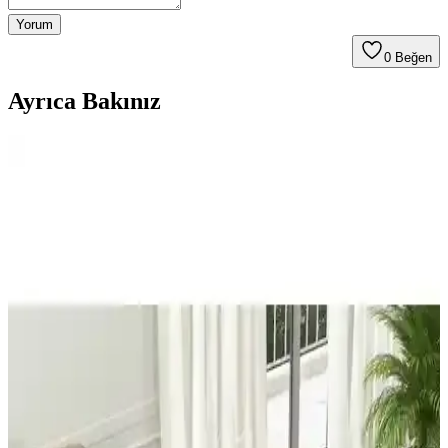
Yorum
0
Beğen
Ayrıca Bakınız
Umur Aydınlatma İnka 3'lü Eskitme Boyalı Gold
Camlı Avize Sarkıt - Modern ve Şık İç Mekân
Aydınlatması
İnka 3'lü Eskitme Gold Camlı Avize, dayanıklı malzeme ve şık
tasarımıyla geniş alanlara modern ve sıcak bir atmosfer katar, uzun
ömürlü ve estetik aydınlatma sağlar.
Paşabahçe Magnolia Metal Ayaklı Gold Detaylı
Kase ve Şekerlik Seti Şık ve Modern Tasarım
Altı adet cam kase ve şekerlikten oluşan Magnolia seti, gold detaylar
ve dayanıklı malzemeleriyle sofralarınıza şıklık ve fonksiyonellik
getirir.