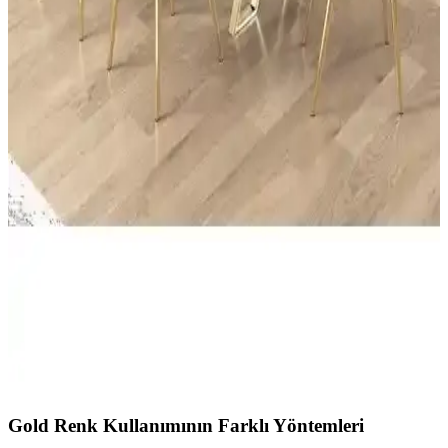
Dekoratif Duvar Saati
Gold detaylar ve minimalist tasarımıyla öne çıkan bu duvar saati,
sessiz çalışma özelliği ve kolay montajıyla modern iç mekanlara
şıklık katıyor.
İON Ahşap Fabrikası Sabret Şükret Dua Et Allah
6'lı Set Siyah Gold Manevi Dekorasyon
Siyah zemin üzerine gold pleksi detaylı, duvara kolayca yapışan bu
manevi set, evinizde sakinlik ve huzur ortamı sağlar, şükretme ve
dua temalarını yansıtır, pratik montajıyla dikkat çeker.
Canisa Lai Serisi 90x168 Modern Beyaz Mermer
Desenli Masa ve Sandalye Takımı
Canisa Lai Serisi, 90x168 cm genişlikte, beyaz mermer desenli lak
panel ve gold ayaklarla şık ve dayanıklı masa ile leke tutmayan
Babyface kumaş sandalye içerir, kolay kurulum ve uzun ömür
sağlar.
Gold Renk Kullanımının Farklı Yöntemleri