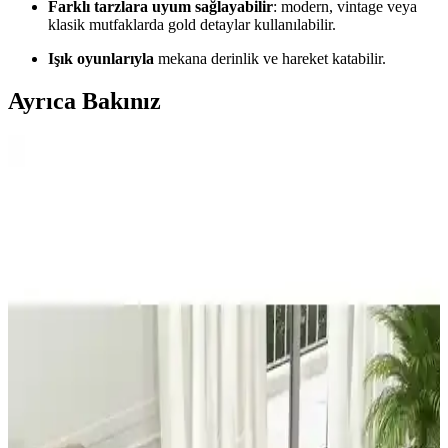
Farklı tarzlara uyum sağlayabilir
: modern, vintage veya
klasik mutfaklarda gold detaylar kullanılabilir.
Işık oyunlarıyla
mekana derinlik ve hareket katabilir.
Ayrıca Bakınız
Umur Aydınlatma İnka 3'lü Eskitme Boyalı Gold
Camlı Avize Sarkıt - Modern ve Şık İç Mekân
Aydınlatması
İnka 3'lü Eskitme Gold Camlı Avize, dayanıklı malzeme ve şık
tasarımıyla geniş alanlara modern ve sıcak bir atmosfer katar, uzun
ömürlü ve estetik aydınlatma sağlar.
Paşabahçe Magnolia Metal Ayaklı Gold Detaylı
Kase ve Şekerlik Seti Şık ve Modern Tasarım
Altı adet cam kase ve şekerlikten oluşan Magnolia seti, gold detaylar
ve dayanıklı malzemeleriyle sofralarınıza şıklık ve fonksiyonellik
getirir.