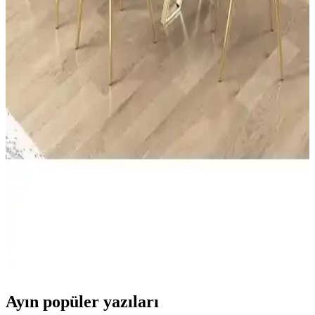
Dekoratif Duvar Saati
Gold detaylar ve minimalist tasarımıyla öne çıkan bu duvar saati,
sessiz çalışma özelliği ve kolay montajıyla modern iç mekanlara
şıklık katıyor.
İON Ahşap Fabrikası Sabret Şükret Dua Et Allah
6'lı Set Siyah Gold Manevi Dekorasyon
Siyah zemin üzerine gold pleksi detaylı, duvara kolayca yapışan bu
manevi set, evinizde sakinlik ve huzur ortamı sağlar, şükretme ve
dua temalarını yansıtır, pratik montajıyla dikkat çeker.
Canisa Lai Serisi 90x168 Modern Beyaz Mermer
Desenli Masa ve Sandalye Takımı
Canisa Lai Serisi, 90x168 cm genişlikte, beyaz mermer desenli lak
panel ve gold ayaklarla şık ve dayanıklı masa ile leke tutmayan
Babyface kumaş sandalye içerir, kolay kurulum ve uzun ömür
sağlar.
Ayın popüler yazıları