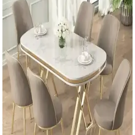
ÖzSa Home 6 Adet Lüx Gold Çay Kaşığı Seti Zarif
ve Dayanıklı Sunum Araçları
ÖzSa Home'un 6'lı gold çay kaşığı seti, şık tasarımı ve paslanmaz
çelik malzemesiyle uzun ömürlü kullanım sağlar. Sofralara zariflik
katar, hediye olarak da ideal.
Effe Yapı Dekor Gold ve Siyah Metal Çerçeveli
Aynalar Karşılaştırması
Effe Yapı Dekor'un gold ve siyah metal çerçeveli aynaları, farklı
boyut ve tasarımlarla ev dekorasyonunuza şıklık katıyor. Kullanıcı
yorumlarıyla ürünlerin avantajları ve olası sorunları detaylı
inceleniyor.
Ersan Dizayn Metal Çerçeve Gold Oval Ayaklı ve
Eskitme Boy Aynaları Karşılaştırması
Ersan Dizayn'ın 70x180 ve 65x180 boyutlarındaki metal çerçeveli
aynalarını karşılaştırıyoruz. Modern ve şık tasarımlarıyla yaşam
alanınıza zarif dokunuşlar katıyorlar.
Asse Kare Çizgi Desenli Gold Pleksi Beyaz Modern