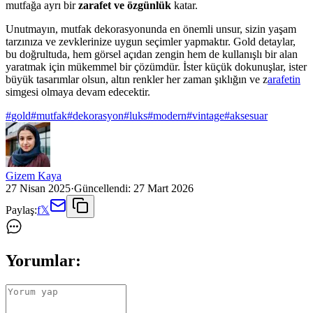
mutfağa ayrı bir
zarafet ve özgünlük
katar.
Unutmayın, mutfak dekorasyonunda en önemli unsur, sizin yaşam
tarzınıza ve zevklerinize uygun seçimler yapmaktır. Gold detaylar,
bu doğrultuda, hem görsel açıdan zengin hem de kullanışlı bir alan
yaratmak için mükemmel bir çözümdür. İster küçük dokunuşlar, ister
büyük tasarımlar olsun, altın renkler her zaman şıklığın ve z
arafetin
simgesi olmaya devam edecektir.
#
gold
#
mutfak
#
dekorasyon
#
luks
#
modern
#
vintage
#
aksesuar
Gizem Kaya
27 Nisan 2025
·
Güncellendi:
27 Mart 2026
Paylaş:
f
𝕏
Yorumlar: