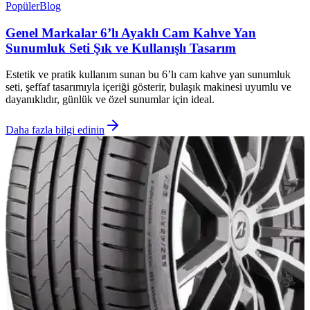
Popüler
Blog
Genel Markalar 6’lı Ayaklı Cam Kahve Yan
Sunumluk Seti Şık ve Kullanışlı Tasarım
Estetik ve pratik kullanım sunan bu 6’lı cam kahve yan sunumluk
seti, şeffaf tasarımıyla içeriği gösterir, bulaşık makinesi uyumlu ve
dayanıklıdır, günlük ve özel sunumlar için ideal.
Daha fazla bilgi edinin