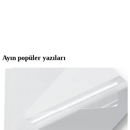
öğrenmeyi destekler.
Misyon Çift Eksenli Dişli Motor 3V-6V Tek: Robotik
ve Proje Uygulamaları İçin Güçlü Çözüm
Kompakt ve dayanıklı Misyon çift eksenli dişli motor 3V-6V arası
çalışma ile enerji verimliliği sağlar, robotik ve model projelerinde
yüksek performans sunar.
Ayın popüler yazıları