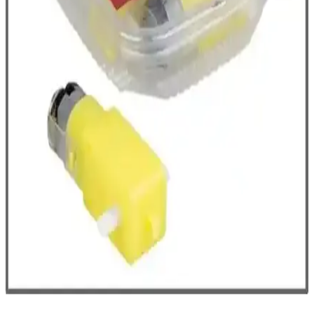
hareket eden, çocukların hem eğlenip hem de robotik temel
bilgilerini öğrenebileceği interaktif bir oyuncaktır.
Koparmalı Robotik Kodlama Etkinlikleri Kitabı
Çocukların Bilişsel ve Motor Gelişimini Destekler
Çocukların bilişsel ve motor becerilerini geliştiren, renkli ve
eğlenceli koparmalı aktiviteler içeren bu kitap, el becerilerini ve
yaratıcılığı artırır.
Teknoartshop 75 Parça Plastik Dişli Çark Seti ile
Robotik ve Hobi Projelerinizi Geliştirin
75 parçalık plastik dişli seti, robotik ve hobi projeleri için ideal.
Farklı boyut ve türlerde dişlilerle mekanik yapılar oluşturun,
kullanım kolaylığı ve çeşitlilik sunar.
Koparmalı Robotik Kodlama Etkinlikleri 4:
Çocukların Bilişsel ve Motor Gelişimine Uygun
Eğitim Aracı
Çocukların bilişsel ve motor becerilerini geliştiren koparmalı robotik
kodlama kitabı, eğlenceli aktiviteleri ve kolay kullanımıyla bağımsız