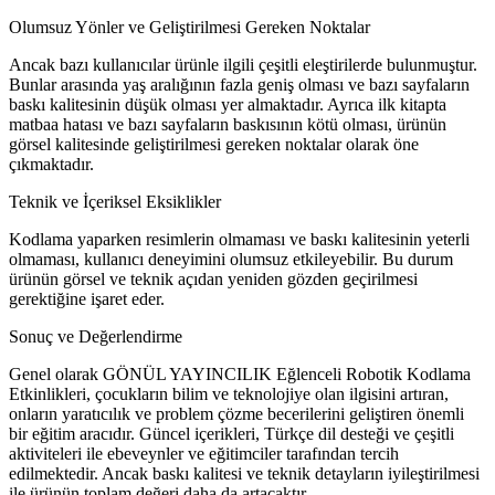
Olumsuz Yönler ve Geliştirilmesi Gereken Noktalar
Ancak bazı kullanıcılar ürünle ilgili çeşitli eleştirilerde bulunmuştur.
Bunlar arasında yaş aralığının fazla geniş olması ve bazı sayfaların
baskı kalitesinin düşük olması yer almaktadır. Ayrıca ilk kitapta
matbaa hatası ve bazı sayfaların baskısının kötü olması, ürünün
görsel kalitesinde geliştirilmesi gereken noktalar olarak öne
çıkmaktadır.
Teknik ve İçeriksel Eksiklikler
Kodlama yaparken resimlerin olmaması ve baskı kalitesinin yeterli
olmaması, kullanıcı deneyimini olumsuz etkileyebilir. Bu durum
ürünün görsel ve teknik açıdan yeniden gözden geçirilmesi
gerektiğine işaret eder.
Sonuç ve Değerlendirme
Genel olarak GÖNÜL YAYINCILIK Eğlenceli Robotik Kodlama
Etkinlikleri, çocukların bilim ve teknolojiye olan ilgisini artıran,
onların yaratıcılık ve problem çözme becerilerini geliştiren önemli
bir eğitim aracıdır. Güncel içerikleri, Türkçe dil desteği ve çeşitli
aktiviteleri ile ebeveynler ve eğitimciler tarafından tercih
edilmektedir. Ancak baskı kalitesi ve teknik detayların iyileştirilmesi
ile ürünün toplam değeri daha da artacaktır.