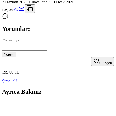
7 Haziran 2025
·
Güncellendi:
19 Ocak 2026
Paylaş:
f
𝕏
Yorumlar:
Yorum
0
Beğen
199
.00
TL
Şimdi al!
Ayrıca Bakınız
Xiaomi Mi Vacuum Mop Pro STYJ02YM Yenileme
Seti Siyah - Performans ve Dayanıklılık