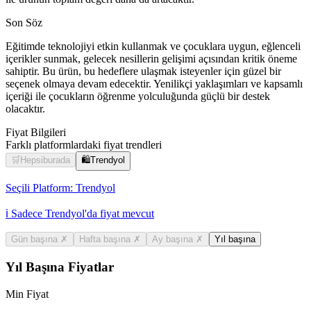
Son Söz
Eğitimde teknolojiyi etkin kullanmak ve çocuklara uygun, eğlenceli
içerikler sunmak, gelecek nesillerin gelişimi açısından kritik öneme
sahiptir. Bu ürün, bu hedeflere ulaşmak isteyenler için güzel bir
seçenek olmaya devam edecektir. Yenilikçi yaklaşımları ve kapsamlı
içeriği ile çocukların öğrenme yolculuğunda güçlü bir destek
olacaktır.
Fiyat Bilgileri
Farklı platformlardaki fiyat trendleri
🛒
Hepsiburada
🛍️
Trendyol
Seçili Platform:
Trendyol
ℹ️ Sadece Trendyol'da fiyat mevcut
Gün başına
✗
Hafta başına
✗
Ay başına
✗
Yıl başına
Yıl Başına Fiyatlar
Min Fiyat