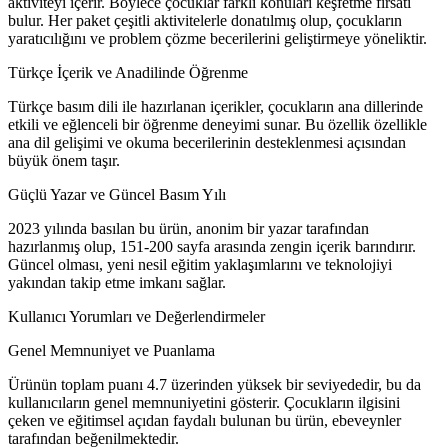
aktiviteyi içerir. Böylece çocuklar farklı konuları keşfetme fırsatı
bulur. Her paket çeşitli aktivitelerle donatılmış olup, çocukların
yaratıcılığını ve problem çözme becerilerini geliştirmeye yöneliktir.
Türkçe İçerik ve Anadilinde Öğrenme
Türkçe basım dili ile hazırlanan içerikler, çocukların ana dillerinde
etkili ve eğlenceli bir öğrenme deneyimi sunar. Bu özellik özellikle
ana dil gelişimi ve okuma becerilerinin desteklenmesi açısından
büyük önem taşır.
Güçlü Yazar ve Güncel Basım Yılı
2023 yılında basılan bu ürün, anonim bir yazar tarafından
hazırlanmış olup, 151-200 sayfa arasında zengin içerik barındırır.
Güncel olması, yeni nesil eğitim yaklaşımlarını ve teknolojiyi
yakından takip etme imkanı sağlar.
Kullanıcı Yorumları ve Değerlendirmeler
Genel Memnuniyet ve Puanlama
Ürünün toplam puanı 4.7 üzerinden yüksek bir seviyededir, bu da
kullanıcıların genel memnuniyetini gösterir. Çocukların ilgisini
çeken ve eğitimsel açıdan faydalı bulunan bu ürün, ebeveynler
tarafından beğenilmektedir.