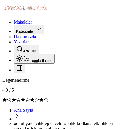
Makaleler
Kategoriler
Hakkımızda
Yazarlar
Ara...
⌘
K
Toggle theme
Değerlendirme
4.9
/
5
Ana Sayfa
gonul-yayincilik-eglenceli-robotik-kodlama-etkinlikleri-
cocuklar-icin-guncel-ve-ogretici