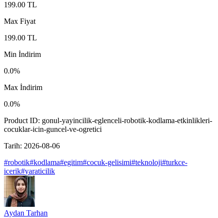
199.00
TL
Max Fiyat
199.00
TL
Min İndirim
0.0
%
Max İndirim
0.0
%
Product ID:
gonul-yayincilik-eglenceli-robotik-kodlama-etkinlikleri-
cocuklar-icin-guncel-ve-ogretici
Tarih:
2026-08-06
#
robotik
#
kodlama
#
egitim
#
cocuk-gelisimi
#
teknoloji
#
turkce-
icerik
#
yaraticilik
Aydan Tarhan