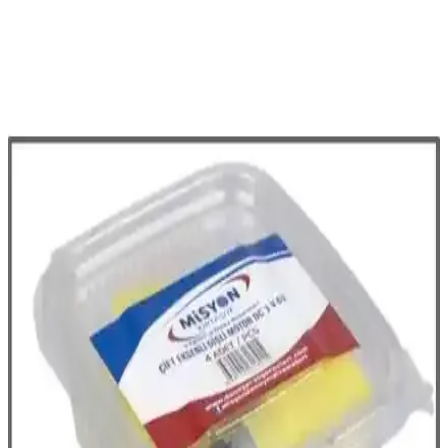
Xiaomi Mi Vacuum Mop Pro STYJ02YM Yenileme Seti,
cihazınızın performansını artıran kaliteli yedek parçalar sunar. Siyah
renk seçeneğiyle uyumlu, kolay değişim ve uzun ömür sağlar.
Koparmalı Robotik Kodlama Etkinlikleri 2:
Çocukların Gelişimine Katkı Sağlayan Eğitici Kitap
Çocukların bilişsel ve motor gelişimini destekleyen, koparmalı ve
yapıştırmalı bölümlerle aktif katılım sağlayan eğitim kitabı. 3-5 yaş
arası çocuklar için uygun, güvenli ve öğretici içerik sunar.
Paoss 1080 Derece Dönebilen Robotik Kol Musluk
Başlığı Değerlendirmesi
Paoss'un 1080 derece dönebilme özelliğiyle öne çıkan robotik
musluk başlığı, estetik ve fonksiyonellik sunar. Ancak, dayanıklılık
ve sızıntı sorunları kullanıcı geri bildirimleriyle gündeme gelir.
Ravensburger Bay Böcek Fırarda: Çocuklar İçin
Eğlenceli ve Öğretici Robotik Oyuncak
Ravensburger Bay Böcek Fırarda, HEXBUG Nano teknolojisiyle