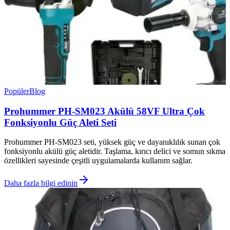
Popüler
Blog
Prohummer PH-SM023 Akülü 58VF Ultra Çok
Fonksiyonlu Güç Aleti Seti
Prohummer PH-SM023 seti, yüksek güç ve dayanıklılık sunan çok
fonksiyonlu akülü güç aletidir. Taşlama, kırıcı delici ve somun sıkma
özellikleri sayesinde çeşitli uygulamalarda kullanım sağlar.
Daha fazla bilgi edinin